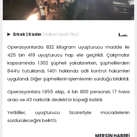
Erkek
|
Kadın
(Haberi Sesli Oku)
Operasyonlarda 832 kilogram uyuşturucu madde ile
425 bin 419 uyuşturucu hap ele geçirildi. Çalışmalar
kapsamında 1.302 şüpheli yakalanırken, şüphelilerden
844’ü tutuklandı, 140’ı hakkında adli kontrol hükümleri
uygulandı. Diğer şüphelilerin işlemlerinin sürdüğü bildirildi.
Operasyonlara 1.955 ekip, 4 bin 800 personel, 17 hava
aracı ve 43 narkotik dedektör köpeği katıldı.
Yetkililer, uyuşturucu ticaretiyle mücadelenin
sürdürüleceğini belirtti.
MERSIN HABERİ