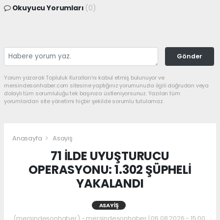
Okuyucu Yorumları
(0)
Gönder
Yorum yazarak Topluluk Kuralları’nı kabul etmiş bulunuyor ve
mersindesonhaber.com sitesine yaptığınız yorumunuzla ilgili doğrudan veya
dolaylı tüm sorumluluğu tek başınıza üstleniyorsunuz. Yazılan tüm
yorumlardan site yönetimi hiçbir şekilde sorumlu tutulamaz.
Anasayfa
Asayiş
71 İLDE UYUŞTURUCU
OPERASYONU: 1.302 ŞÜPHELİ
YAKALANDI
ASAYIŞ
(mersindesonhaber) - mersindesonhaber | 06.08.2026 - 15:00,