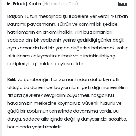
Erkek
|
Kadın
(Haberi Sesli Oku)
Başkan Tüzün mesajında şu ifadelere yer verdi: “Kurban
Bayramı; paylaşmanın, şükrün ve samimi bir şekilde
hatırlamanın en anlamlı halidir. Yılın bu zamanları,
sadece dini bir vecibenin yerine getirildiği günler değil;
aynı zamanda bizi biz yapan değerleri hatırlamak, sahip
olduklarımızın kıymetini bilmek ve elindekini ihtiyaç
sahipleriyle gönülden paylaşmaktır.
Birlik ve beraberliğin her zamankinden daha kıymetli
olduğu bu dönemde, bayramların getirdiği manevi iklimi
fırsata çevirerek sevgi dilini büyütmeli, hoşgörüyü
hayatımızın merkezine koymalıyız. Güvenli, huzurlu ve
güçlü bir toplumun temelinde dayanışma vardır. Bu
duygu, sadece aile içinde değil; iş dünyasında, sokakta,
her alanda yaşatılmalıdır.