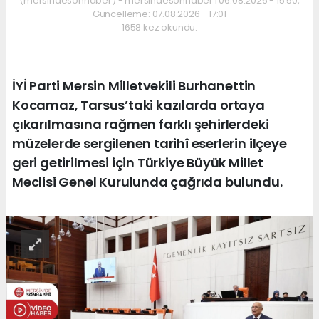
(mersindesonhaber) - mersindesonhaber | 06.08.2026 - 15:50,
Güncelleme: 07.08.2026 - 17:01
1658 kez okundu.
İYİ Parti Mersin Milletvekili Burhanettin
Kocamaz, Tarsus’taki kazılarda ortaya
çıkarılmasına rağmen farklı şehirlerdeki
müzelerde sergilenen tarihî eserlerin ilçeye
geri getirilmesi için Türkiye Büyük Millet
Meclisi Genel Kurulunda çağrıda bulundu.