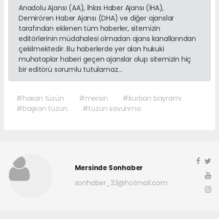
Anadolu Ajansı (AA), İhlas Haber Ajansı (İHA),
Demirören Haber Ajansı (DHA) ve diğer ajanslar
tarafından eklenen tüm haberler, sitemizin
editörlerinin müdahalesi olmadan ajans kanallarından
çekilmektedir. Bu haberlerde yer alan hukuki
muhataplar haberi geçen ajanslar olup sitemizin hiç
bir editörü sorumlu tutulamaz...
#hasan tüzün
#mersin
#kurban bayramı
#başkan tüzün
#tüzün savunma
Mersinde Sonhaber
sonhaber_33@hotmail.com