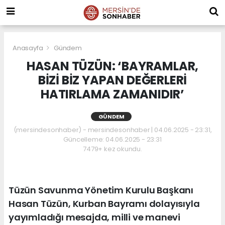
Anasayfa
Gündem
HASAN TÜZÜN: ‘BAYRAMLAR,
BİZİ BİZ YAPAN DEĞERLERİ
HATIRLAMA ZAMANIDIR’
GÜNDEM
(mersindesonhaber) - mersindesonhaber | 04.06.2025 - 23:31,
Güncelleme: 04.06.2025 - 23:31
7479+ kez okundu.
Tüzün Savunma Yönetim Kurulu Başkanı
Hasan Tüzün, Kurban Bayramı dolayısıyla
yayımladığı mesajda, milli ve manevi