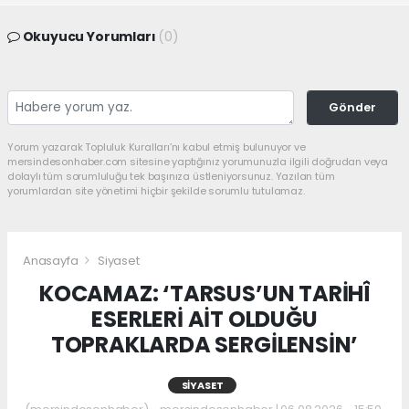
Okuyucu Yorumları
(0)
Gönder
Yorum yazarak Topluluk Kuralları’nı kabul etmiş bulunuyor ve
mersindesonhaber.com sitesine yaptığınız yorumunuzla ilgili doğrudan veya
dolaylı tüm sorumluluğu tek başınıza üstleniyorsunuz. Yazılan tüm
yorumlardan site yönetimi hiçbir şekilde sorumlu tutulamaz.
Anasayfa
Siyaset
KOCAMAZ: ‘TARSUS’UN TARİHÎ
ESERLERİ AİT OLDUĞU
TOPRAKLARDA SERGİLENSİN’
SIYASET