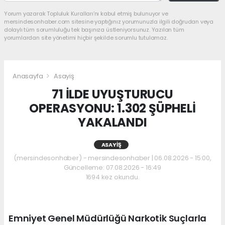
Yorum yazarak Topluluk Kuralları’nı kabul etmiş bulunuyor ve
mersindesonhaber.com sitesine yaptığınız yorumunuzla ilgili doğrudan veya
dolaylı tüm sorumluluğu tek başınıza üstleniyorsunuz. Yazılan tüm
yorumlardan site yönetimi hiçbir şekilde sorumlu tutulamaz.
Anasayfa
Asayiş
71 İLDE UYUŞTURUCU
OPERASYONU: 1.302 ŞÜPHELİ
YAKALANDI
ASAYIŞ
(mersindesonhaber) - mersindesonhaber | 06.08.2026 - 15:00,
Güncelleme: 07.08.2026 - 16:49
1694 kez okundu.
Emniyet Genel Müdürlüğü Narkotik Suçlarla