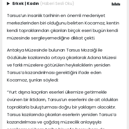
Erkek
|
Kadın
(Haberi Sesli Oku)
Tarsus’un insanlık tarihinin en önemli medeniyet
merkezlerinden biri olduğunu belirten Kocamaz, kentin
kendi topraklarından çıkarılan birçok eseri bugün kendi
müzesinde sergileyemediğine dikkat çekti.
Antakya Müzesinde bulunan Tarsus Mozaiği ile
Gözlükule kazılarında ortaya çıkarılarak Adana Müzesi
ve farklı müzelere götürülen heykelciklerin yeniden
Tarsus’a kazandırılması gerektiğini ifade eden
Kocamaz, şunları söyledi:
“Yurt dışına kaçırılan eserleri ülkemize getirmekle
övünen bir iktidarın, Tarsus’un eserlerini de ait oldukları
topraklarla buluşturması doğru bir yaklaşım olacaktır.
Tarsus kazılarında çıkarılan eserlerin yeniden Tarsus’a
kazandırılması ve çağdaş müzecilik anlayışıyla