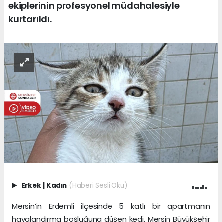
ekiplerinin profesyonel müdahalesiyle
kurtarıldı.
Erkek
|
Kadın
(Haberi Sesli Oku)
Mersin’in Erdemli ilçesinde 5 katlı bir apartmanın
havalandırma boşluğuna düşen kedi, Mersin Büyükşehir