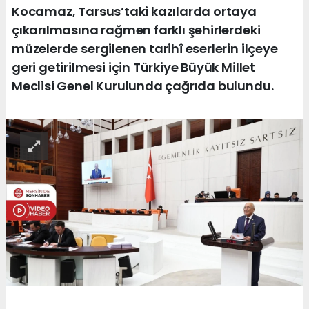
Kocamaz, Tarsus’taki kazılarda ortaya
çıkarılmasına rağmen farklı şehirlerdeki
müzelerde sergilenen tarihî eserlerin ilçeye
geri getirilmesi için Türkiye Büyük Millet
Meclisi Genel Kurulunda çağrıda bulundu.