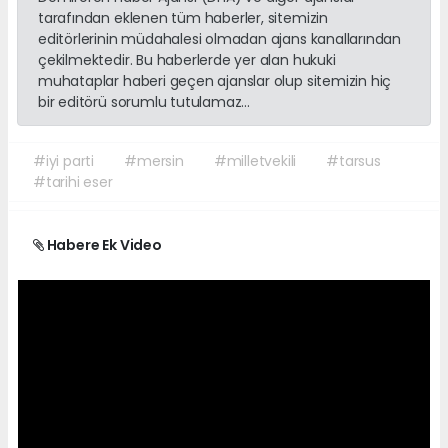
tarafından eklenen tüm haberler, sitemizin
editörlerinin müdahalesi olmadan ajans kanallarından
çekilmektedir. Bu haberlerde yer alan hukuki
muhataplar haberi geçen ajanslar olup sitemizin hiç
bir editörü sorumlu tutulamaz...
#iyi parti
#mersin
#milletvekili
#tarsus
#tarihi eser
Habere Ek Video