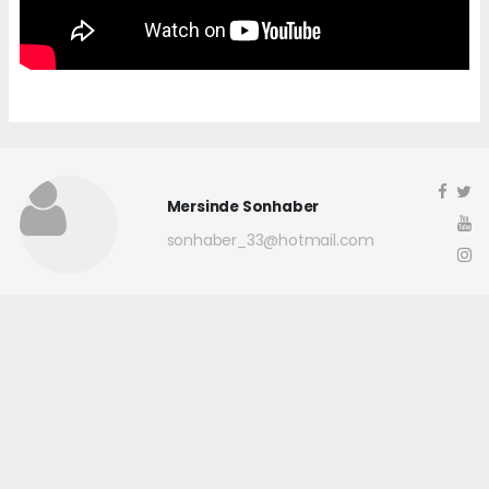
Mersinde Sonhaber
sonhaber_33@hotmail.com
Okuyucu Yorumları
(0)
Gönder
Yorum yazarak Topluluk Kuralları’nı kabul etmiş bulunuyor ve
mersindesonhaber.com sitesine yaptığınız yorumunuzla ilgili doğrudan veya