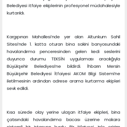
Belediyesi itfaiye ekiplerinin profesyonel müdahalesiyle
kurtarıldı.
Kargıpınarı Mahallesi’nde yer alan Altunkum Sahil
Sitesi’nde 1. katta oturan bina sakini banyosundaki
havalandırma penceresinden gelen kedi seslerini
duyunca durumu TEKSİN uygulaması aracılığıyla
Büyükşehir Belediyesi’ne bildirdi. İhbarın Mersin
Büyükşehir Belediyesi İtfaiyesi AKOM Bilgi Sistemi’ne
iletilmesinin ardından adrese arama kurtarma ekipleri
sevk edildi.
Kısa sürede olay yerine ulaşan itfaiye ekipleri, bina
çatısındaki havalandırma bacası üzerine makara
sistemli bir istasyon kurdu. Bir itfaiyeci, iple erişim