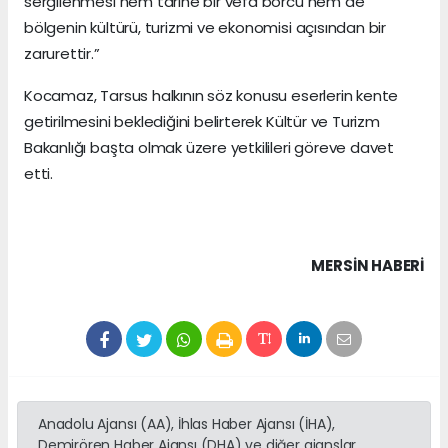
sergilenmesi hem tarihe bir vefa borcu hem de
bölgenin kültürü, turizmi ve ekonomisi açısından bir
zarurettir.”
Kocamaz, Tarsus halkının söz konusu eserlerin kente
getirilmesini beklediğini belirterek Kültür ve Turizm
Bakanlığı başta olmak üzere yetkilileri göreve davet
etti.
MERSIN HABERİ
Anadolu Ajansı (AA), İhlas Haber Ajansı (İHA),
Demirören Haber Ajansı (DHA) ve diğer ajanslar