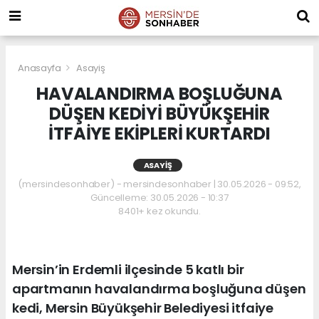
Anasayfa
Asayiş
HAVALANDIRMA BOŞLUĞUNA
DÜŞEN KEDİYİ BÜYÜKŞEHİR
İTFAİYE EKİPLERİ KURTARDI
ASAYIŞ
(mersindesonhaber) - mersindesonhaber | 30.05.2026 - 09:52,
Güncelleme: 30.05.2026 - 10:37
8401+ kez okundu.
Mersin’in Erdemli ilçesinde 5 katlı bir
apartmanın havalandırma boşluğuna düşen
kedi, Mersin Büyükşehir Belediyesi itfaiye