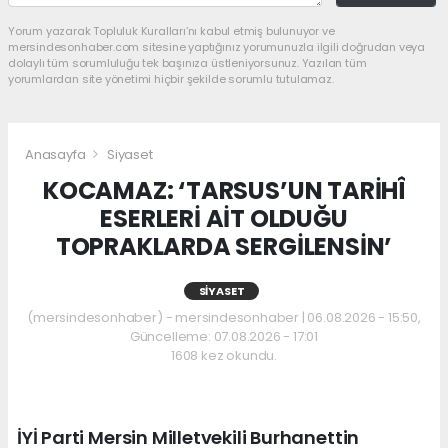
Yorum yazarak Topluluk Kuralları’nı kabul etmiş bulunuyor ve
mersindesonhaber.com sitesine yaptığınız yorumunuzla ilgili doğrudan veya
dolaylı tüm sorumluluğu tek başınıza üstleniyorsunuz. Yazılan tüm
yorumlardan site yönetimi hiçbir şekilde sorumlu tutulamaz.
Anasayfa
Siyaset
KOCAMAZ: ‘TARSUS’UN TARİHÎ
ESERLERİ AİT OLDUĞU
TOPRAKLARDA SERGİLENSİN’
SIYASET
(mersindesonhaber) - mersindesonhaber | 06.08.2026 - 15:50,
Güncelleme: 07.08.2026 - 17:01
1608 kez okundu.
İYİ Parti Mersin Milletvekili Burhanettin