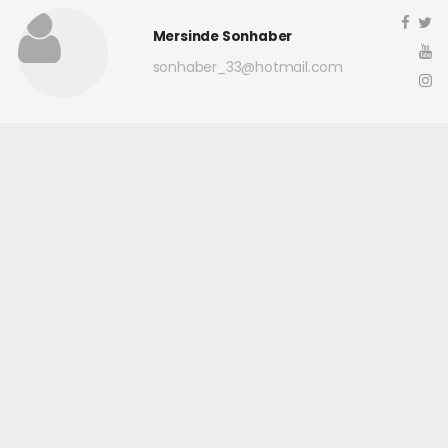
Mersinde Sonhaber
sonhaber_33@hotmail.com
Okuyucu Yorumları
(0)
Gönder
Yorum yazarak Topluluk Kuralları’nı kabul etmiş bulunuyor ve
mersindesonhaber.com sitesine yaptığınız yorumunuzla ilgili doğrudan veya
dolaylı tüm sorumluluğu tek başınıza üstleniyorsunuz. Yazılan tüm
yorumlardan site yönetimi hiçbir şekilde sorumlu tutulamaz.
haber paketi
haber scripti
haber yazılımı