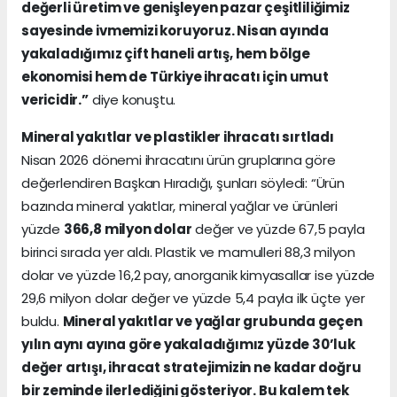
değerli üretim ve genişleyen pazar çeşitliliğimiz
sayesinde ivmemizi koruyoruz. Nisan ayında
yakaladığımız çift haneli artış, hem bölge
ekonomisi hem de Türkiye ihracatı için umut
vericidir.”
diye konuştu.
Mineral yakıtlar ve plastikler ihracatı sırtladı
Nisan 2026 dönemi ihracatını ürün gruplarına göre
değerlendiren Başkan Hıradığı, şunları söyledi: “Ürün
bazında mineral yakıtlar, mineral yağlar ve ürünleri
yüzde
366,8 milyon dolar
değer ve yüzde 67,5 payla
birinci sırada yer aldı. Plastik ve mamulleri 88,3 milyon
dolar ve yüzde 16,2 pay, anorganik kimyasallar ise yüzde
29,6 milyon dolar değer ve yüzde 5,4 payla ilk üçte yer
buldu.
Mineral yakıtlar ve yağlar grubunda geçen
yılın aynı ayına göre yakaladığımız yüzde 30’luk
değer artışı, ihracat stratejimizin ne kadar doğru
bir zeminde ilerlediğini gösteriyor. Bu kalem tek