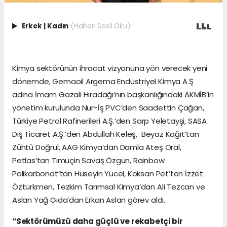
Erkek
|
Kadın
(Haberi Sesli Oku)
Kimya sektörünün ihracat vizyonuna yön verecek yeni
dönemde, Gemaoil Argema Endüstriyel Kimya A.Ş
adına İmam Gazali Hıradağı’nın başkanlığındaki AKMİB’in
yönetim kurulunda Nur-İş PVC’den Saadettin Çağan,
Türkiye Petrol Rafinerileri A.Ş.’den Sarp Yeletayşi, SASA
Dış Ticaret A.Ş.’den Abdullah Keleş, Beyaz Kağıt’tan
Zühtü Doğrul, AAG Kimya’dan Damla Ateş Oral,
Petlas’tan Timuçin Savaş Özgün, Rainbow
Polikarbonat’tan Hüseyin Yücel, Köksan Pet’ten İzzet
Öztürkmen, Tezkim Tarımsal Kimya’dan Ali Tezcan ve
Aslan Yağ Gıda’dan Erkan Aslan görev aldı.
“Sektörümüzü daha güçlü ve rekabetçi bir