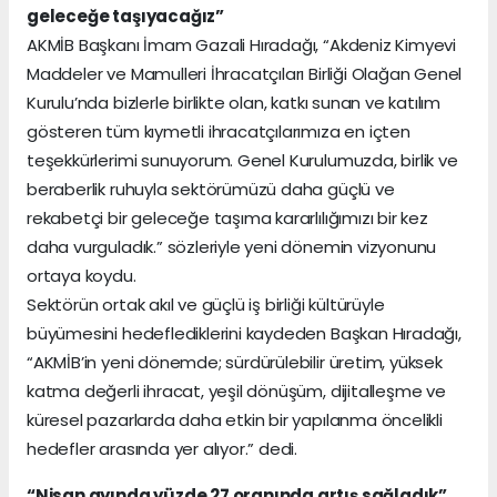
geleceğe taşıyacağız”
AKMİB Başkanı İmam Gazali Hıradağı, “Akdeniz Kimyevi
Maddeler ve Mamulleri İhracatçıları Birliği Olağan Genel
Kurulu’nda bizlerle birlikte olan, katkı sunan ve katılım
gösteren tüm kıymetli ihracatçılarımıza en içten
teşekkürlerimi sunuyorum. Genel Kurulumuzda, birlik ve
beraberlik ruhuyla sektörümüzü daha güçlü ve
rekabetçi bir geleceğe taşıma kararlılığımızı bir kez
daha vurguladık.” sözleriyle yeni dönemin vizyonunu
ortaya koydu.
Sektörün ortak akıl ve güçlü iş birliği kültürüyle
büyümesini hedeflediklerini kaydeden Başkan Hıradağı,
“AKMİB’in yeni dönemde; sürdürülebilir üretim, yüksek
katma değerli ihracat, yeşil dönüşüm, dijitalleşme ve
küresel pazarlarda daha etkin bir yapılanma öncelikli
hedefler arasında yer alıyor.” dedi.
“Nisan ayında yüzde 27 oranında artış sağladık”