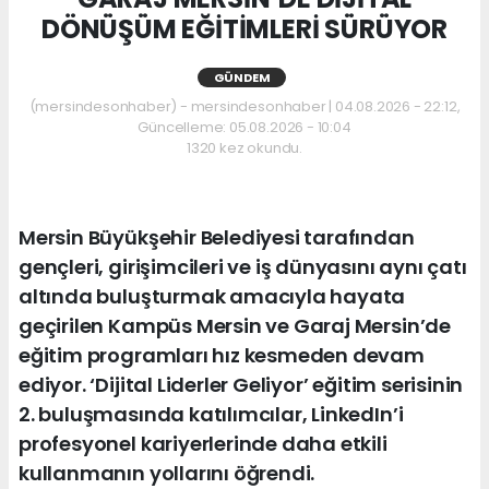
DÖNÜŞÜM EĞİTİMLERİ SÜRÜYOR
GÜNDEM
(mersindesonhaber) - mersindesonhaber | 04.08.2026 - 22:12,
Güncelleme: 05.08.2026 - 10:04
1320 kez okundu.
Mersin Büyükşehir Belediyesi tarafından
gençleri, girişimcileri ve iş dünyasını aynı çatı
altında buluşturmak amacıyla hayata
geçirilen Kampüs Mersin ve Garaj Mersin’de
eğitim programları hız kesmeden devam
ediyor. ‘Dijital Liderler Geliyor’ eğitim serisinin
2. buluşmasında katılımcılar, LinkedIn’i
profesyonel kariyerlerinde daha etkili
kullanmanın yollarını öğrendi.