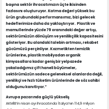
başına sektör ihracatımızın üçte ikisinden
fazlasını oluşturuyor. Katma değeri yüksek bu
ürün grubundaki performansımız, bizi gelecek
hedeflerimize daha da yaklaştırıyor. Plastik ve
mamullerinde yüzde 79 oranındaki değer artışı,
sektörümüzün dönüşüm ve yenilikçilik kapasitesini
gösteriyor. Bu alandaki talebin artması, rekabet
gücümüzü perçinliyor. Kozmetikten temizlik
ürünlerine, plastik mobilyadan organik
kimyasallara kadar geniş bir yelpazede
yakaladığımız çift haneli büyümeler,
sektörümüzün sadece geleneksel alanlarda değil,
yenilikçi ve hızlı tüketim ürünlerinde de söz sahibi
olduğunu kanıtlıyor.”
Avrupa pazarında güçlü yükseliş
AKMİB’in nisan ayı ihracatında İtalya’nın 114,9 milyon