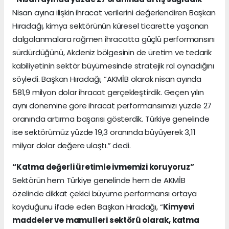
Nisan ayına ilişkin ihracat verilerini değerlendiren Başkan
Hıradağı, kimya sektörünün küresel ticarette yaşanan
dalgalanmalara rağmen ihracatta güçlü performansını
sürdürdüğünü, Akdeniz bölgesinin de üretim ve tedarik
kabiliyetinin sektör büyümesinde stratejik rol oynadığını
söyledi. Başkan Hıradağı, “AKMİB olarak nisan ayında
581,9 milyon dolar ihracat gerçekleştirdik. Geçen yılın
aynı dönemine göre ihracat performansımızı yüzde 27
oranında artırma başarısı gösterdik. Türkiye genelinde
ise sektörümüz yüzde 19,3 oranında büyüyerek 3,11
milyar dolar değere ulaştı.” dedi.
“Katma değerli üretimle ivmemizi koruyoruz”
Sektörün hem Türkiye genelinde hem de AKMİB
özelinde dikkat çekici büyüme performansı ortaya
koyduğunu ifade eden Başkan Hıradağı, “
Kimyevi
maddeler ve mamulleri sektörü olarak, katma