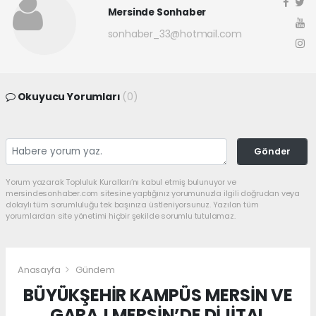
Mersinde Sonhaber
sonhaber_33@hotmail.com
Okuyucu Yorumları
(0)
Gönder
Yorum yazarak Topluluk Kuralları’nı kabul etmiş bulunuyor ve
mersindesonhaber.com sitesine yaptığınız yorumunuzla ilgili doğrudan veya
dolaylı tüm sorumluluğu tek başınıza üstleniyorsunuz. Yazılan tüm
yorumlardan site yönetimi hiçbir şekilde sorumlu tutulamaz.
Anasayfa
Gündem
BÜYÜKŞEHİR KAMPÜS MERSİN VE
GARAJ MERSİN’DE DİJİTAL