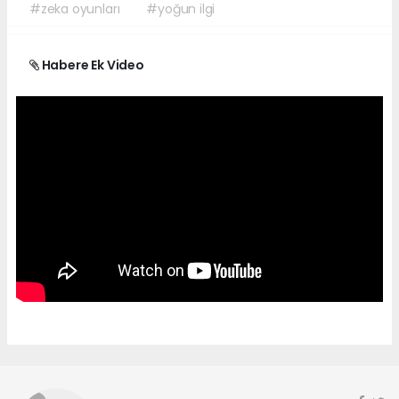
#zeka oyunları
#yoğun ilgi
Habere Ek Video