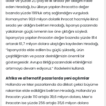
dolar ve yüzde 21,1 pay ile ilk sırada yer aldığını ifade
eden Hıradağı, bu ülkeye yapılan ihracatta değer
bazında yüzde 199’luk artış sağlandığını vurguladı.
Romanya’nın 90,9 milyon dolarlık ihracat hacmiyle ikinci
sırada yer aldığını belirten Hıradağı, İspanya pazarında
yakalanan güçlü ivmenin ise öne çıktığını söyledi.
İspanya’ya yapılan ihracatın değer bazında yüzde 814
artarak 61,7 milyon dolara ulaştığını kaydeden Hıradağı,
“İspanya’da elde edilen bu güçlü yükseliş, ürün
çeşitliliğimizin ve pazar derinliğimizin önemli bir
göstergesidir. Avrupa Birliği pazarındaki etkinliğimizi
artırmaya devam ediyoruz.” ifadelerini kullandı.
Afrika ve alternatif pazarlarda yeni açılımlar
Hollanda ve Mısır pazarlarında da dikkat çekici büyüme
rakamları elde edildiğini belirten Hıradağı, Hollanda’ya
ihracatın yüzde 110 artışla 39,6 milyon dolara, Mısır’a
ihracatın ise yüzde 256 artışla 35,6 milyon dolara