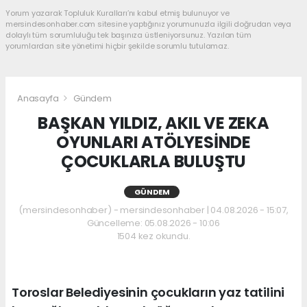
Yorum yazarak Topluluk Kuralları’nı kabul etmiş bulunuyor ve
mersindesonhaber.com sitesine yaptığınız yorumunuzla ilgili doğrudan veya
dolaylı tüm sorumluluğu tek başınıza üstleniyorsunuz. Yazılan tüm
yorumlardan site yönetimi hiçbir şekilde sorumlu tutulamaz.
Anasayfa
Gündem
BAŞKAN YILDIZ, AKIL VE ZEKA
OYUNLARI ATÖLYESİNDE
ÇOCUKLARLA BULUŞTU
GÜNDEM
(mersindesonhaber) - mersindesonhaber | 04.08.2026 - 15:07,
Güncelleme: 05.08.2026 - 10:06
1504 kez okundu.
Toroslar Belediyesinin çocukların yaz tatilini