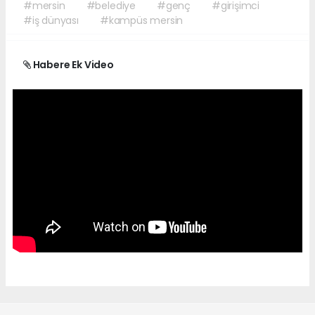
#mersin
#belediye
#genç
#girişimci
#iş dünyası
#kampüs mersin
Habere Ek Video