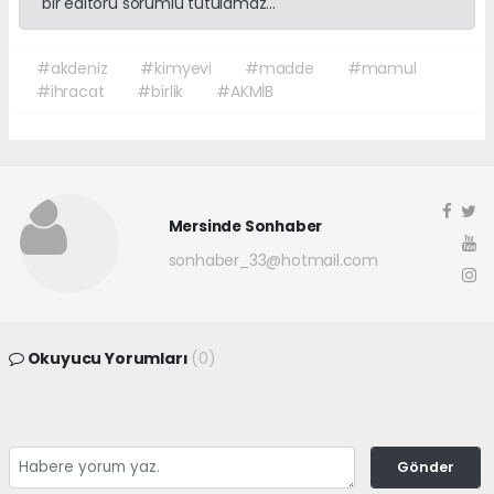
bir editörü sorumlu tutulamaz...
#akdeniz
#kimyevi
#madde
#mamul
#ihracat
#birlik
#AKMİB
Mersinde Sonhaber
sonhaber_33@hotmail.com
Okuyucu Yorumları
(0)
Gönder