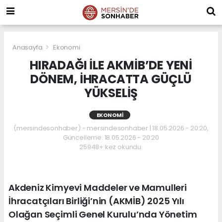
Anasayfa
Ekonomi
HIRADAĞI İLE AKMİB’DE YENİ
DÖNEM, İHRACATTA GÜÇLÜ
YÜKSELİŞ
EKONOMI
(mersindesonhaber) - mersindesonhaber | 18.05.2026 - 20:20,
Güncelleme: 18.05.2026 - 20:20
25948+ kez okundu.
Akdeniz Kimyevi Maddeler ve Mamulleri
İhracatçıları Birliği’nin (AKMİB) 2025 Yılı
Olağan Seçimli Genel Kurulu’nda Yönetim