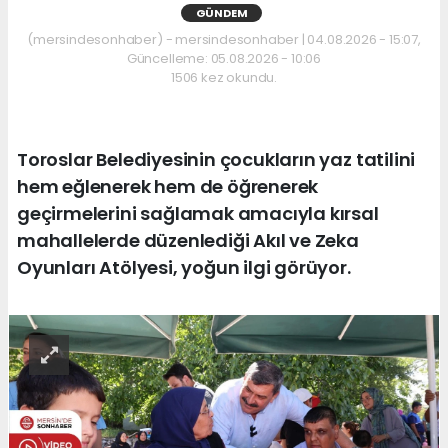
GÜNDEM
(mersindesonhaber) - mersindesonhaber | 04.08.2026 - 15:07,
Güncelleme: 05.08.2026 - 10:06
1506 kez okundu.
Toroslar Belediyesinin çocukların yaz tatilini
hem eğlenerek hem de öğrenerek
geçirmelerini sağlamak amacıyla kırsal
mahallelerde düzenlediği Akıl ve Zeka
Oyunları Atölyesi, yoğun ilgi görüyor.