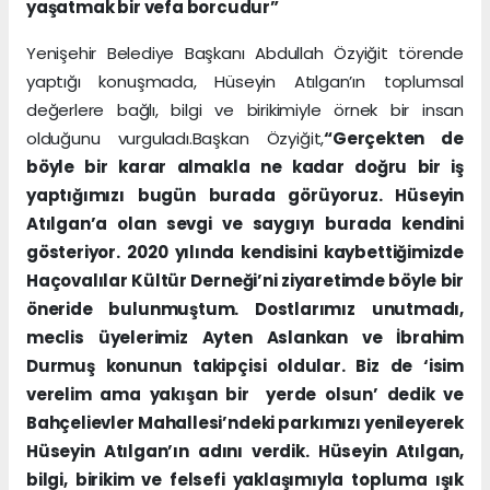
yaşatmak bir vefa borcudur”
Yenişehir Belediye Başkanı Abdullah Özyiğit törende
yaptığı konuşmada, Hüseyin Atılgan’ın toplumsal
değerlere bağlı, bilgi ve birikimiyle örnek bir insan
olduğunu vurguladı.Başkan Özyiğit,
“Gerçekten de
böyle bir karar almakla ne kadar doğru bir iş
yaptığımızı bugün burada görüyoruz. Hüseyin
Atılgan’a olan sevgi ve saygıyı burada kendini
gösteriyor. 2020 yılında kendisini kaybettiğimizde
Haçovalılar Kültür Derneği’ni ziyaretimde böyle bir
öneride bulunmuştum. Dostlarımız unutmadı,
meclis üyelerimiz Ayten Aslankan ve İbrahim
Durmuş konunun takipçisi oldular. Biz de ‘isim
verelim ama yakışan bir yerde olsun’ dedik ve
Bahçelievler Mahallesi’ndeki parkımızı yenileyerek
Hüseyin Atılgan’ın adını verdik. Hüseyin Atılgan,
bilgi, birikim ve felsefi yaklaşımıyla topluma ışık