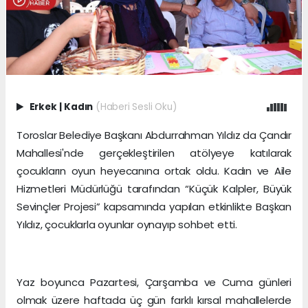
Erkek
|
Kadın
(Haberi Sesli Oku)
Toroslar Belediye Başkanı Abdurrahman Yıldız da Çandır
Mahallesi'nde gerçekleştirilen atölyeye katılarak
çocukların oyun heyecanına ortak oldu. Kadın ve Aile
Hizmetleri Müdürlüğü tarafından “Küçük Kalpler, Büyük
Sevinçler Projesi” kapsamında yapılan etkinlikte Başkan
Yıldız, çocuklarla oyunlar oynayıp sohbet etti.
Yaz boyunca Pazartesi, Çarşamba ve Cuma günleri
olmak üzere haftada üç gün farklı kırsal mahallelerde