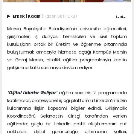
Erkek
|
Kadın
(Haberi Sesli Oku)
Mersin Büyükşehir Belediyesi’nin üniversite öğrencileri,
girişimciler, iş dünyası temsilcileri ve sivil toplum
kuruluşlarını ortak bir üretim ve öğrenme ortamında
buluşturmak amacıyla hizmete açtığı Kampüs Mersin
ve Garaj Mersin, nitelikli eğitim programlarıyla kentin
gelişimine katkı sunmaya devam ediyor.
‘Dijital Liderler Geliyor’
eğitim serisinin 2. programında
katılımcılar, profesyonel iş ağı platformu LinkedIn’in etkin
kullanımına ilişkin kapsamlı bilgiler edindi. Girişimcilik
Koordinatörü Selahattin Ciritçi tarafından verilen
eğitimde; güçlü bir LinkedIn profili oluşturmanın püf
noktaları, dijital görünürlüğü artırmanın yolları,