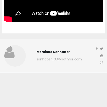
Mersinde Sonhaber
sonhaber_33@hotmail.com
Okuyucu Yorumları
(0)
Gönder