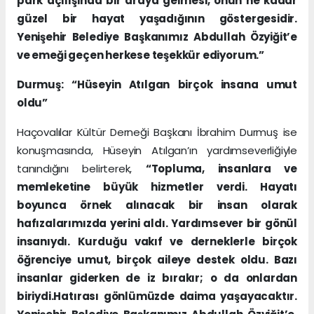
park açılışında bir araya gelmesi, onun ne kadar
güzel bir hayat yaşadığının göstergesidir.
Yenişehir Belediye Başkanımız Abdullah Özyiğit’e
ve emeği geçen herkese teşekkür ediyorum.”
Durmuş: “Hüseyin Atılgan birçok insana umut
oldu”
Haçovalılar Kültür Derneği Başkanı İbrahim Durmuş ise
konuşmasında, Hüseyin Atılgan’ın yardımseverliğiyle
tanındığını belirterek,
“Topluma, insanlara ve
memleketine büyük hizmetler verdi. Hayatı
boyunca örnek alınacak bir insan olarak
hafızalarımızda yerini aldı. Yardımsever bir gönül
insanıydı. Kurduğu vakıf ve derneklerle birçok
öğrenciye umut, birçok aileye destek oldu. Bazı
insanlar giderken de iz bırakır; o da onlardan
biriydi.Hatırası gönlümüzde daima yaşayacaktır.