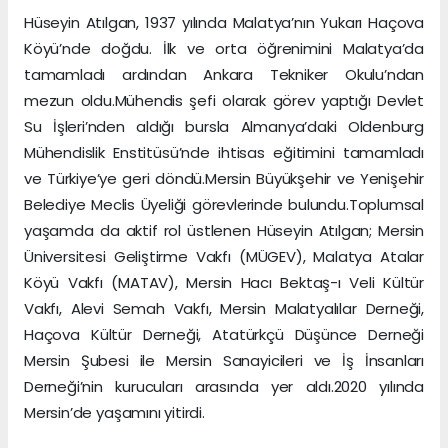
Hüseyin Atılgan, 1937 yılında Malatya’nın Yukarı Haçova
Köyü’nde doğdu. İlk ve orta öğrenimini Malatya’da
tamamladı ardından Ankara Tekniker Okulu’ndan
mezun oldu.Mühendis şefi olarak görev yaptığı Devlet
Su İşleri’nden aldığı bursla Almanya’daki Oldenburg
Mühendislik Enstitüsü’nde ihtisas eğitimini tamamladı
ve Türkiye’ye geri döndü.Mersin Büyükşehir ve Yenişehir
Belediye Meclis Üyeliği görevlerinde bulundu.Toplumsal
yaşamda da aktif rol üstlenen Hüseyin Atılgan; Mersin
Üniversitesi Geliştirme Vakfı (MÜGEV), Malatya Atalar
Köyü Vakfı (MATAV), Mersin Hacı Bektaş-ı Veli Kültür
Vakfı, Alevi Semah Vakfı, Mersin Malatyalılar Derneği,
Haçova Kültür Derneği, Atatürkçü Düşünce Derneği
Mersin Şubesi ile Mersin Sanayicileri ve İş İnsanları
Derneği’nin kurucuları arasında yer aldı.2020 yılında
Mersin’de yaşamını yitirdi.