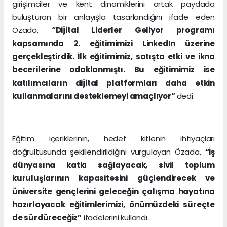
girişimciler ve kent dinamiklerini ortak paydada
buluşturan bir anlayışla tasarlandığını ifade eden
Özada,
“Dijital Liderler Geliyor programı
kapsamında 2. eğitimimizi LinkedIn üzerine
gerçekleştirdik. İlk eğitimimiz, satışta etki ve ikna
becerilerine odaklanmıştı. Bu eğitimimiz ise
katılımcıların dijital platformları daha etkin
kullanmalarını desteklemeyi amaçlıyor”
dedi.
Eğitim içeriklerinin, hedef kitlenin ihtiyaçları
doğrultusunda şekillendirildiğini vurgulayan Özada,
“İş
dünyasına katkı sağlayacak, sivil toplum
kuruluşlarının kapasitesini güçlendirecek ve
üniversite gençlerini geleceğin çalışma hayatına
hazırlayacak eğitimlerimizi, önümüzdeki süreçte
de sürdüreceğiz”
ifadelerini kullandı.