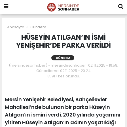
Anasayfa
Gündem
HÜSEYİN ATILGAN’IN İSMİ
YENİŞEHİR’DE PARKA VERİLDİ
GÜNDEM
(mersindesonhaber) - mersindesonhaber | 02.11.2025 - 19:58,
Güncelleme: 02.11.2025 - 20:24
3591+ kez okundu.
Mersin Yenişehir Belediyesi, Bahçelievler
Mahallesi’nde bulunan bir parka Hüseyin
Atılgan’ın ismini verdi. 2020 yılında yaşamını
yitiren Hüseyin Atılgan’ın adının yaşatıldığı