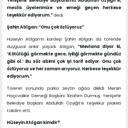
Yenişehir Belediye Başkanımız Abdullah Özyiğit’e,
meclis üyelerimize ve emeği geçen herkese
teşekkür ediyorum.”
dedi.
Şahin Atılgan: “Onu çok özlüyoruz”
Hüseyin Atılgan’ın kardeşi Şahin Atılgan da törende
duygusal anlar yaşadı. Atılgan,
“Mevlana diyor ki,
‘Kötülüğü görmekte gece, iyiliği görmekte gündüz
gibi ol.’ Bu söz abimi çok iyi tarif ediyor. Onu çok
özlüyoruz ve her zaman arıyoruz. Herkese teşekkür
ediyorum.”
Törenin sonunda parka zeytin ağacı dikildi. Mersin
Haçovalılar Derneği Başkanı İbrahim Durmuş, Yenişehir
Belediye Başkanı Abdullah Özyiğit’e teşekkür plaketi
takdim etti.
Hüseyin Atılgan kimdir?