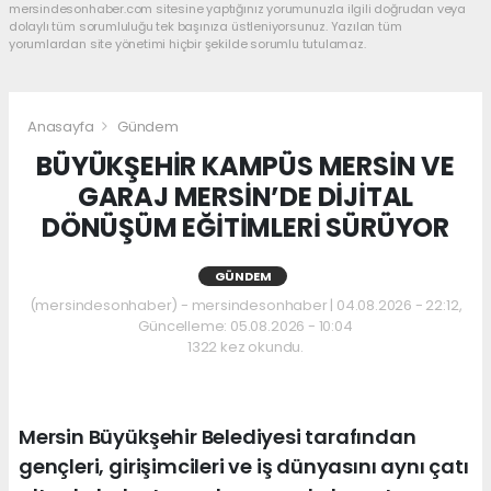
mersindesonhaber.com sitesine yaptığınız yorumunuzla ilgili doğrudan veya
dolaylı tüm sorumluluğu tek başınıza üstleniyorsunuz. Yazılan tüm
yorumlardan site yönetimi hiçbir şekilde sorumlu tutulamaz.
Anasayfa
Gündem
BÜYÜKŞEHİR KAMPÜS MERSİN VE
GARAJ MERSİN’DE DİJİTAL
DÖNÜŞÜM EĞİTİMLERİ SÜRÜYOR
GÜNDEM
(mersindesonhaber) - mersindesonhaber | 04.08.2026 - 22:12,
Güncelleme: 05.08.2026 - 10:04
1322 kez okundu.
Mersin Büyükşehir Belediyesi tarafından
gençleri, girişimcileri ve iş dünyasını aynı çatı