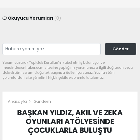
Okuyucu Yorumları
(0)
Gönder
Yorum yazarak Topluluk Kuralları’nı kabul etmiş bulunuyor ve
mersindesonhaber.com sitesine yaptığınız yorumunuzla ilgili doğrudan veya
dolaylı tüm sorumluluğu tek başınıza üstleniyorsunuz. Yazılan tüm
yorumlardan site yönetimi hiçbir şekilde sorumlu tutulamaz.
Anasayfa
Gündem
BAŞKAN YILDIZ, AKIL VE ZEKA
OYUNLARI ATÖLYESİNDE
ÇOCUKLARLA BULUŞTU