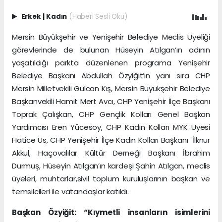
Erkek
|
Kadın
(Haberi Sesli Oku)
Mersin Büyükşehir ve Yenişehir Belediye Meclis Üyeliği
görevlerinde de bulunan Hüseyin Atılgan’ın adının
yaşatıldığı parkta düzenlenen programa Yenişehir
Belediye Başkanı Abdullah Özyiğit’in yanı sıra CHP
Mersin Milletvekili Gülcan Kış, Mersin Büyükşehir Belediye
Başkanvekili Hamit Mert Avcı, CHP Yenişehir İlçe Başkanı
Toprak Çalışkan, CHP Gençlik Kolları Genel Başkan
Yardımcısı Eren Yücesoy, CHP Kadın Kolları MYK Üyesi
Hatice Us, CHP Yenişehir İlçe Kadın Kolları Başkanı İlknur
Akkul, Haçovalılar Kültür Derneği Başkanı İbrahim
Durmuş, Hüseyin Atılgan’ın kardeşi Şahin Atılgan, meclis
üyeleri, muhtarlar,sivil toplum kuruluşlarının başkan ve
temsilcileri ile vatandaşlar katıldı.
Başkan Özyiğit: “Kıymetli insanların isimlerini