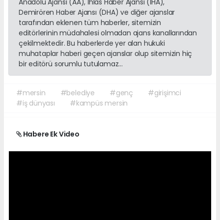
Anadolu Ajansı (AA), İhlas Haber Ajansı (İHA),
Demirören Haber Ajansı (DHA) ve diğer ajanslar
tarafından eklenen tüm haberler, sitemizin
editörlerinin müdahalesi olmadan ajans kanallarından
çekilmektedir. Bu haberlerde yer alan hukuki
muhataplar haberi geçen ajanslar olup sitemizin hiç
bir editörü sorumlu tutulamaz...
#mersin
#belediye
#genç
#girişimci
#iş dünyası
#kampüs mersin
Habere Ek Video