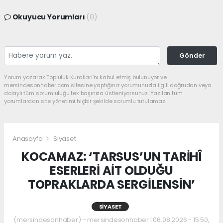
Okuyucu Yorumları
(0)
Gönder
Yorum yazarak Topluluk Kuralları’nı kabul etmiş bulunuyor ve
mersindesonhaber.com sitesine yaptığınız yorumunuzla ilgili doğrudan veya
dolaylı tüm sorumluluğu tek başınıza üstleniyorsunuz. Yazılan tüm
yorumlardan site yönetimi hiçbir şekilde sorumlu tutulamaz.
Anasayfa
Siyaset
KOCAMAZ: ‘TARSUS’UN TARİHÎ
ESERLERİ AİT OLDUĞU
TOPRAKLARDA SERGİLENSİN’
SIYASET
(mersindesonhaber) - mersindesonhaber | 06.08.2026 - 15:50,