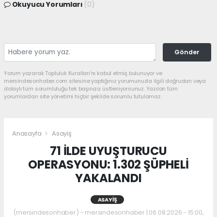
Okuyucu Yorumları
(0)
Gönder
Yorum yazarak Topluluk Kuralları’nı kabul etmiş bulunuyor ve
mersindesonhaber.com sitesine yaptığınız yorumunuzla ilgili doğrudan veya
dolaylı tüm sorumluluğu tek başınıza üstleniyorsunuz. Yazılan tüm
yorumlardan site yönetimi hiçbir şekilde sorumlu tutulamaz.
Anasayfa
Asayiş
71 İLDE UYUŞTURUCU
OPERASYONU: 1.302 ŞÜPHELİ
YAKALANDI
ASAYIŞ
(mersindesonhaber) - mersindesonhaber | 06.08.2026 - 15:00,