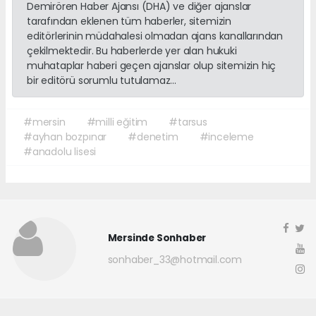
Demirören Haber Ajansı (DHA) ve diğer ajanslar
tarafından eklenen tüm haberler, sitemizin
editörlerinin müdahalesi olmadan ajans kanallarından
çekilmektedir. Bu haberlerde yer alan hukuki
muhataplar haberi geçen ajanslar olup sitemizin hiç
bir editörü sorumlu tutulamaz...
#mersin
#milli eğitim
#tarsus
#ayhan bozpınar
#denetim
#inceleme
#anadolu lisesi
Mersinde Sonhaber
sonhaber_33@hotmail.com