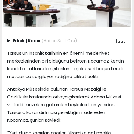
Erkek
|
Kadın
(Haberi Sesli Oku)
Tarsus’un insanlık tarihinin en önemli medeniyet
merkezlerinden biri olduğunu belirten Kocamaz, kentin
kendi topraklarından çıkarılan birçok eseri bugün kendi
müzesinde sergileyemediğine dikkat çekti.
Antakya Müzesinde bulunan Tarsus Mozaiği ile
Gözlükule kazılarında ortaya çıkarılarak Adana Müzesi
ve farklı müzelere götürülen heykelciklerin yeniden
Tarsus’a kazandırılması gerektiğini ifade eden
Kocamaz, şunları söyledi:
“Yurt dışına kaçırılan eserleri ülkemize getirmekle