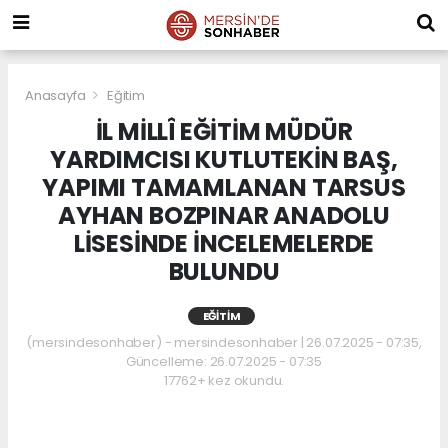
Anasayfa
Eğitim
İL MİLLÎ EĞİTİM MÜDÜR
YARDIMCISI KUTLUTEKİN BAŞ,
YAPIMI TAMAMLANAN TARSUS
AYHAN BOZPINAR ANADOLU
LİSESİNDE İNCELEMELERDE
BULUNDU
EĞITIM
(mersindesonhaber) - mersindesonhaber | 26.07.2025 - 07:35,
Güncelleme: 26.07.2025 - 07:35
17762+ kez okundu.