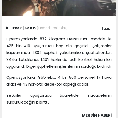
Erkek
|
Kadın
(Haberi Sesli Oku)
Operasyonlarda 832 kilogram uyuşturucu madde ile
425 bin 419 uyuşturucu hap ele geçirildi. Çalışmalar
kapsamında 1.302 şüpheli yakalanırken, şüphelilerden
844’ü tutuklandı, 140’ı hakkında adli kontrol hükümleri
uygulandı. Diğer şüphelilerin işlemlerinin sürdüğü bildirildi.
Operasyonlara 1.955 ekip, 4 bin 800 personel, 17 hava
aracı ve 43 narkotik dedektör köpeği katıldı.
Yetkililer, uyuşturucu ticaretiyle mücadelenin
sürdürüleceğini belirtti.
MERSIN HABERİ