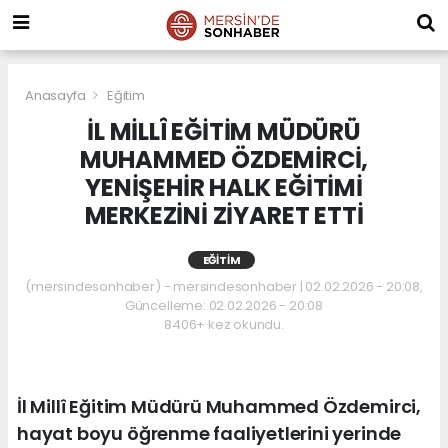
Anasayfa
Eğitim
İL MİLLÎ EĞİTİM MÜDÜRÜ
MUHAMMED ÖZDEMİRCİ,
YENİŞEHİR HALK EĞİTİMİ
MERKEZİNİ ZİYARET ETTİ
EĞITIM
(mersindesonhaber) - mersindesonhaber | 02.02.2026 - 20:08,
Güncelleme: 02.02.2026 - 20:08
8406+ kez okundu.
İl Millî Eğitim Müdürü Muhammed Özdemirci,
hayat boyu öğrenme faaliyetlerini yerinde