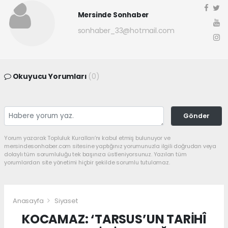
Mersinde Sonhaber
sonhaber_33@hotmail.com
Okuyucu Yorumları
(0)
Gönder
Yorum yazarak Topluluk Kuralları’nı kabul etmiş bulunuyor ve
mersindesonhaber.com sitesine yaptığınız yorumunuzla ilgili doğrudan veya
dolaylı tüm sorumluluğu tek başınıza üstleniyorsunuz. Yazılan tüm
yorumlardan site yönetimi hiçbir şekilde sorumlu tutulamaz.
Anasayfa
Siyaset
KOCAMAZ: ‘TARSUS’UN TARİHÎ