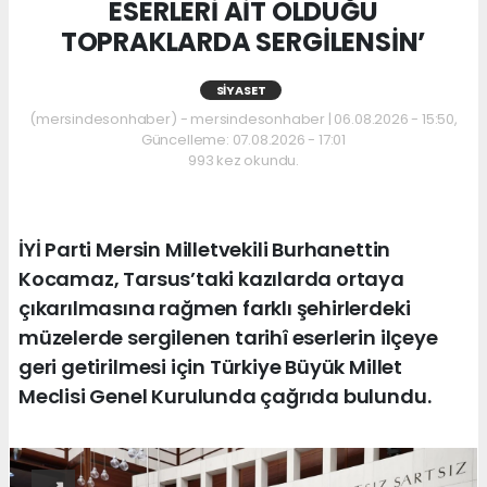
ESERLERİ AİT OLDUĞU
TOPRAKLARDA SERGİLENSİN’
SIYASET
(mersindesonhaber) - mersindesonhaber | 06.08.2026 - 15:50,
Güncelleme: 07.08.2026 - 17:01
993 kez okundu.
İYİ Parti Mersin Milletvekili Burhanettin
Kocamaz, Tarsus’taki kazılarda ortaya
çıkarılmasına rağmen farklı şehirlerdeki
müzelerde sergilenen tarihî eserlerin ilçeye
geri getirilmesi için Türkiye Büyük Millet
Meclisi Genel Kurulunda çağrıda bulundu.