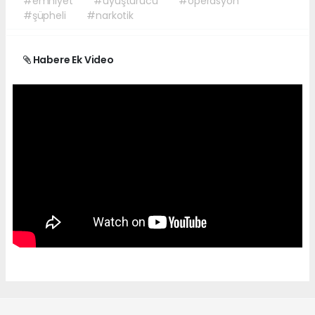
#emniyet
#uyuşturucu
#operasyon
#şüpheli
#narkotik
Habere Ek Video