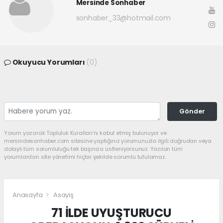
Mersinde Sonhaber
sonhaber_33@hotmail.com
Okuyucu Yorumları
(0)
Gönder
Yorum yazarak Topluluk Kuralları’nı kabul etmiş bulunuyor ve
mersindesonhaber.com sitesine yaptığınız yorumunuzla ilgili doğrudan veya
dolaylı tüm sorumluluğu tek başınıza üstleniyorsunuz. Yazılan tüm
yorumlardan site yönetimi hiçbir şekilde sorumlu tutulamaz.
Anasayfa
Asayiş
71 İLDE UYUŞTURUCU