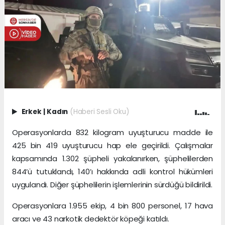
Erkek
|
Kadın
(Haberi Sesli Oku)
Operasyonlarda 832 kilogram uyuşturucu madde ile
425 bin 419 uyuşturucu hap ele geçirildi. Çalışmalar
kapsamında 1.302 şüpheli yakalanırken, şüphelilerden
844’ü tutuklandı, 140’ı hakkında adli kontrol hükümleri
uygulandı. Diğer şüphelilerin işlemlerinin sürdüğü bildirildi.
Operasyonlara 1.955 ekip, 4 bin 800 personel, 17 hava
aracı ve 43 narkotik dedektör köpeği katıldı.