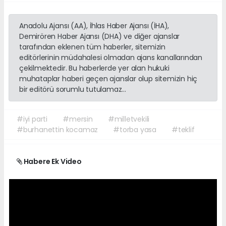
Anadolu Ajansı (AA), İhlas Haber Ajansı (İHA),
Demirören Haber Ajansı (DHA) ve diğer ajanslar
tarafından eklenen tüm haberler, sitemizin
editörlerinin müdahalesi olmadan ajans kanallarından
çekilmektedir. Bu haberlerde yer alan hukuki
muhataplar haberi geçen ajanslar olup sitemizin hiç
bir editörü sorumlu tutulamaz...
#iyi parti
#mersin
#milletvekili
#burhanettin kocamaz
#torba yasa
#teklif
Habere Ek Video