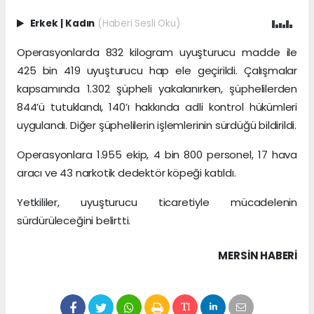
Erkek
|
Kadın
(Haberi Sesli Oku)
Operasyonlarda 832 kilogram uyuşturucu madde ile
425 bin 419 uyuşturucu hap ele geçirildi. Çalışmalar
kapsamında 1.302 şüpheli yakalanırken, şüphelilerden
844’ü tutuklandı, 140’ı hakkında adli kontrol hükümleri
uygulandı. Diğer şüphelilerin işlemlerinin sürdüğü bildirildi.
Operasyonlara 1.955 ekip, 4 bin 800 personel, 17 hava
aracı ve 43 narkotik dedektör köpeği katıldı.
Yetkililer, uyuşturucu ticaretiyle mücadelenin
sürdürüleceğini belirtti.
MERSIN HABERİ