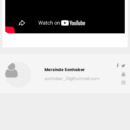
Mersinde Sonhaber
sonhaber_33@hotmail.com
Okuyucu Yorumları
(0)
Gönder