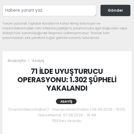
Gönder
Yorum yazarak Topluluk Kuralları’nı kabul etmiş bulunuyor ve
mersindesonhaber.com sitesine yaptığınız yorumunuzla ilgili doğrudan veya
dolaylı tüm sorumluluğu tek başınıza üstleniyorsunuz. Yazılan tüm
yorumlardan site yönetimi hiçbir şekilde sorumlu tutulamaz.
Anasayfa
Asayiş
71 İLDE UYUŞTURUCU
OPERASYONU: 1.302 ŞÜPHELİ
YAKALANDI
ASAYIŞ
(mersindesonhaber) - mersindesonhaber | 06.08.2026 - 15:00,
Güncelleme: 07.08.2026 - 16:49
1193 kez okundu.