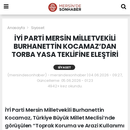
Anasayfa
Siyaset
İYİ PARTİ MERSİN MİLLETVEKİLİ
BURHANETTİN KOCAMAZ’DAN
TORBA YASA TEKLİFİNE ELEŞTİRİ
SIYASET
(mersindesonhaber) - mersindesonhaber | 04.06.2026 - 09:27,
Güncelleme: 05.06.2026 - 01:23
4942+ kez okundu.
İYİ Parti Mersin Milletvekili Burhanettin
Kocamaz, Türkiye Büyük Millet Meclisi’nde
görüşülen “Toprak Koruma ve Arazi Kullanımı