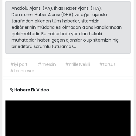
Anadolu Ajansı (AA), İhlas Haber Ajansı (İHA),
Demirören Haber Ajansı (DHA) ve diğer ajanslar
tarafından eklenen tüm haberler, sitemizin
editörlerinin müdahalesi olmadan ajans kanallarından
çekilmektedir. Bu haberlerde yer alan hukuki
muhataplar haberi geçen ajanslar olup sitemizin hiç
bir editörü sorumlu tutulamaz...
#iyi parti
#mersin
#milletvekili
#tarsus
#tarihi eser
Habere Ek Video