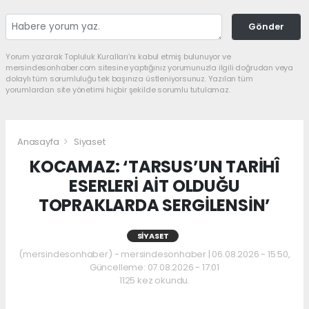
Gönder
Yorum yazarak Topluluk Kuralları’nı kabul etmiş bulunuyor ve
mersindesonhaber.com sitesine yaptığınız yorumunuzla ilgili doğrudan veya
dolaylı tüm sorumluluğu tek başınıza üstleniyorsunuz. Yazılan tüm
yorumlardan site yönetimi hiçbir şekilde sorumlu tutulamaz.
Anasayfa
Siyaset
KOCAMAZ: ‘TARSUS’UN TARİHÎ
ESERLERİ AİT OLDUĞU
TOPRAKLARDA SERGİLENSİN’
SIYASET
(mersindesonhaber) - mersindesonhaber | 06.08.2026 - 15:50,
Güncelleme: 07.08.2026 - 17:01
1125 kez okundu.