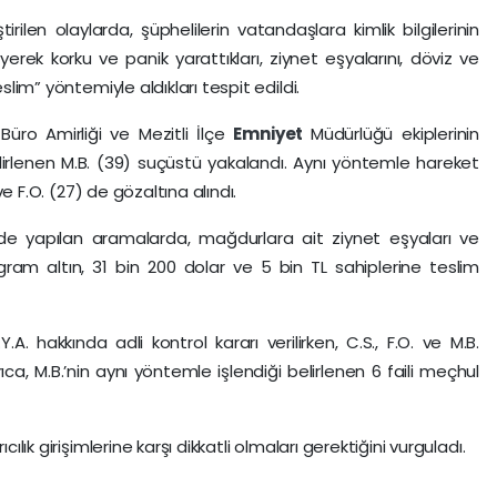
tirilen olaylarda, şüphelilerin vatandaşlara kimlik bilgilerinin
eyerek korku ve panik yarattıkları, ziynet eşyalarını, döviz ve
slim” yöntemiyle aldıkları tespit edildi.
Büro Amirliği ve Mezitli İlçe
Emniyet
Müdürlüğü ekiplerinin
belirlenen M.B. (39) suçüstü yakalandı. Aynı yöntemle hareket
 ve F.O. (27) de gözaltına alındı.
inde yapılan aramalarda, mağdurlara ait ziynet eşyaları ve
 gram altın, 31 bin 200 dolar ve 5 bin TL sahiplerine teslim
A. hakkında adli kontrol kararı verilirken, C.S., F.O. ve M.B.
ca, M.B.’nin aynı yöntemle işlendiği belirlenen 6 faili meçhul
cılık girişimlerine karşı dikkatli olmaları gerektiğini vurguladı.