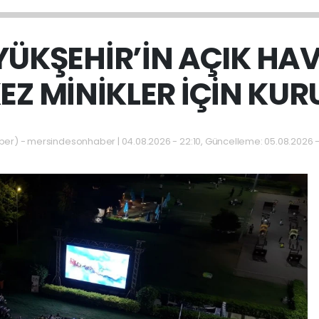
ÜKŞEHİR’İN AÇIK HA
EZ MİNİKLER İÇİN KU
r) - mersindesonhaber | 04.08.2026 - 22:10, Güncelleme: 05.08.2026 -