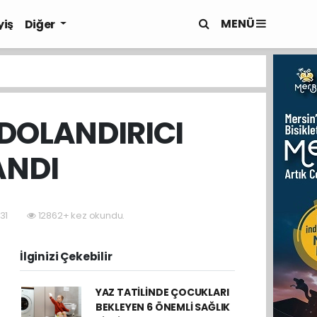
MENÜ
yiş
Diğer
 DOLANDIRICI
ANDI
:31
12862+ kez okundu.
İlginizi Çekebilir
YAZ TATİLİNDE ÇOCUKLARI
BEKLEYEN 6 ÖNEMLİ SAĞLIK