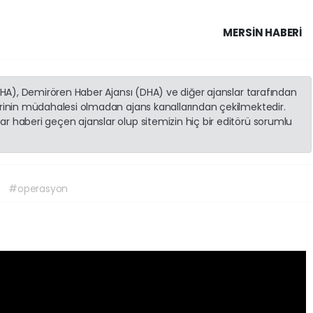
MERSIN HABERİ
(İHA), Demirören Haber Ajansı (DHA) ve diğer ajanslar tarafından
erinin müdahalesi olmadan ajans kanallarından çekilmektedir.
r haberi geçen ajanslar olup sitemizin hiç bir editörü sorumlu
#operasyon