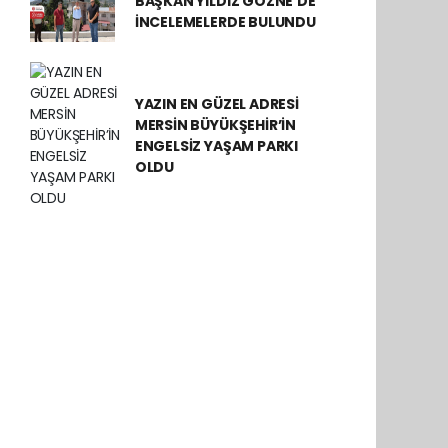
BAŞKAN YILDIZ GÖZNE’DE
İNCELEMELERDE BULUNDU
YAZIN EN GÜZEL ADRESİ
MERSİN BÜYÜKŞEHİR’İN
ENGELSİZ YAŞAM PARKI
OLDU