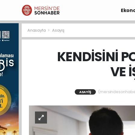
Ekon
Anasayfa
Asayiş
KENDİSİNİ P
VE 
(mersindesonhaber) 
ASAYIŞ