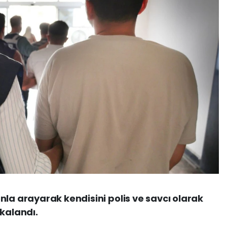
nla arayarak kendisini polis ve savcı olarak
akalandı.