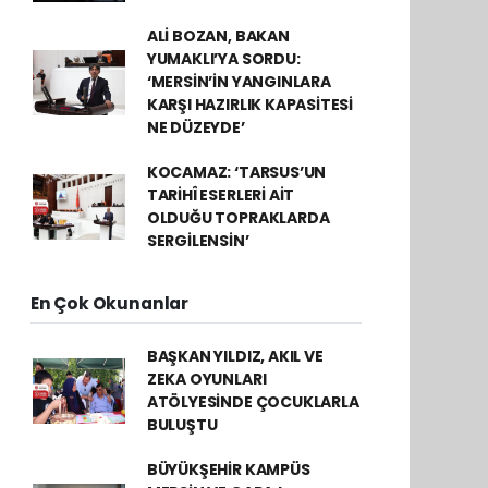
ALİ BOZAN, BAKAN
YUMAKLI’YA SORDU:
‘MERSİN’İN YANGINLARA
KARŞI HAZIRLIK KAPASİTESİ
NE DÜZEYDE’
KOCAMAZ: ‘TARSUS’UN
TARİHÎ ESERLERİ AİT
OLDUĞU TOPRAKLARDA
SERGİLENSİN’
En Çok Okunanlar
BAŞKAN YILDIZ, AKIL VE
ZEKA OYUNLARI
ATÖLYESİNDE ÇOCUKLARLA
BULUŞTU
BÜYÜKŞEHİR KAMPÜS