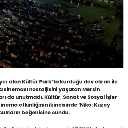
er alan Kültür Park’ta kurduğu dev ekran ile
 sineması nostaljisini yaşatan Mersin
rı da unutmadı. Kültür, Sanat ve Sosyal İşler
sinema etkinliğinin ikincisinde ‘Niko: Kuzey
çocukların beğenisine sundu.