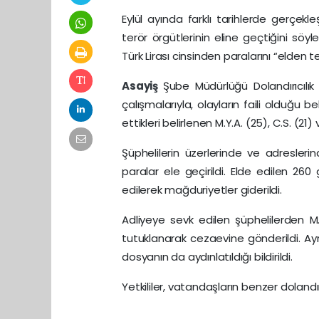
Eylül ayında farklı tarihlerde gerçekleş
terör örgütlerinin eline geçtiğini söyl
Türk Lirası cinsinden paralarını “elden te
Asayiş
Şube Müdürlüğü Dolandırıcılık 
çalışmalarıyla, olayların faili olduğu 
ettikleri belirlenen M.Y.A. (25), C.S. (21)
Şüphelilerin üzerlerinde ve adresler
paralar ele geçirildi. Elde edilen 260
edilerek mağduriyetler giderildi.
Adliyeye sevk edilen şüphelilerden M.Y.
tutuklanarak cezaevine gönderildi. Ayrı
dosyanın da aydınlatıldığı bildirildi.
Yetkililer, vatandaşların benzer dolandırı