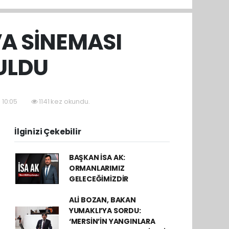
VA SİNEMASI
RULDU
 10:05
1141 kez okundu.
İlginizi Çekebilir
BAŞKAN İSA AK:
ORMANLARIMIZ
GELECEĞİMİZDİR
ALİ BOZAN, BAKAN
YUMAKLI’YA SORDU:
‘MERSİN’İN YANGINLARA