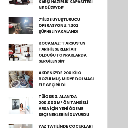
KARŞI HAZIRLIK KAPASİTESİ
NE DÜZEYDE’
71 İLDE UYUŞTURUCU
OPERASYONU: 1.302
ŞÜPHELİ YAKALANDI
KOCAMAZ: ‘TARSUS’UN
TARİHÎ ESERLERİ AİT
OLDUĞU TOPRAKLARDA
SERGİLENSİN’
AKDENİZ’DE 200 KİLO
BOZULMUŞ MİDYE DOLMASI
ELE GEÇİRİLDİ
TÜİOSB 3. ALAN’DA
200.000 M² ÖN TAHSİSLİ
ARSA İÇİN YENİ ÖDEME
SEÇENEKLERİNİ DUYURDU
YAZ TATİLİNDE ÇOCUKLARI