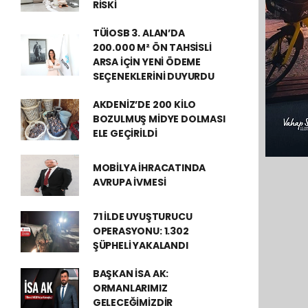
RİSKİ
TÜİOSB 3. ALAN’DA
200.000 M² ÖN TAHSİSLİ
ARSA İÇİN YENİ ÖDEME
SEÇENEKLERİNİ DUYURDU
AKDENİZ’DE 200 KİLO
BOZULMUŞ MİDYE DOLMASI
ELE GEÇİRİLDİ
MOBİLYA İHRACATINDA
AVRUPA İVMESİ
71 İLDE UYUŞTURUCU
OPERASYONU: 1.302
ŞÜPHELİ YAKALANDI
BAŞKAN İSA AK:
ORMANLARIMIZ
GELECEĞİMİZDİR