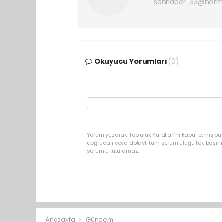
sonhaber_33@hotm
Okuyucu Yorumları
(0)
Yorum yazarak Topluluk Kuralları’nı kabul etmiş b
doğrudan veya dolaylı tüm sorumluluğu tek başınız
sorumlu tutulamaz.
Anasayfa
Gündem