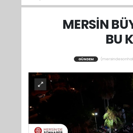
MERSİN BÜY
BU K
(mersindesonhabe
GÜNDEM