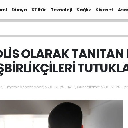
omi
Dünya
Kültür
Teknoloji
Sağlık
Siyaset
Asa
OLİS OLARAK TANITAN
İŞBİRLİKÇİLERİ TUTUKL
- mersindesonhaber | 27.09.2025 - 14:31, Güncelleme: 27.09.2025 - 21