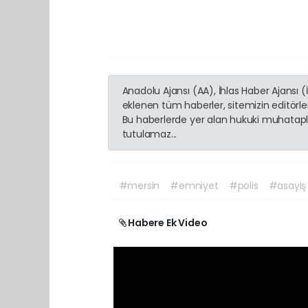
Anadolu Ajansı (AA), İhlas Haber Ajansı 
eklenen tüm haberler, sitemizin editörl
Bu haberlerde yer alan hukuki muhatapla
tutulamaz...
#mersin
#emniyet
#polis
#asayiş
Habere Ek Video