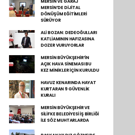
MERSİN VE GARAJ
MERSİN’DE DİJİTAL
DÖNÜŞÜM EĞİTİMLERİ
SÜRÜYOR
ALİ BOZAN: DEDEOĞULLARI
KATLİAMININ HAFIZASINA
DOZER VURUYORLAR
MERSİN BÜYÜKŞEHİR’İN
AÇIK HAVA SİNEMASI BU
KEZ MİNİKLER İÇİN KURULDU
HAVUZ KENARINDA HAYAT
KURTARAN 9 GÜVENLİK
KURALI
MERSİN BÜYÜKŞEHİR VE
SİLİFKE BELEDİYESİ İŞ BİRLİĞİ
İLE SÖZ MUHTARLARDA