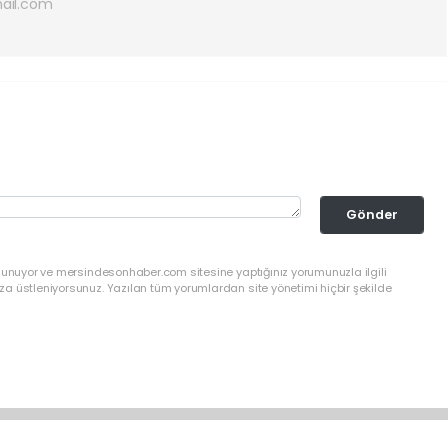
ail.com
Gönder
ulunuyor ve mersindesonhaber.com sitesine yaptığınız yorumunuzla ilgili
a üstleniyorsunuz. Yazılan tüm yorumlardan site yönetimi hiçbir şekilde