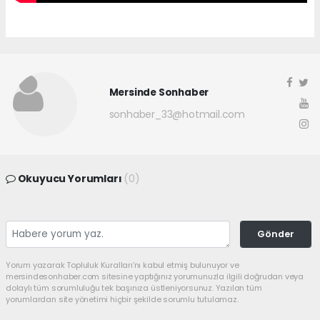
Mersinde Sonhaber
sonhaber_33@hotmail.com
Okuyucu Yorumları
(0)
Gönder
Yorum yazarak Topluluk Kuralları’nı kabul etmiş bulunuyor ve
mersindesonhaber.com sitesine yaptığınız yorumunuzla ilgili doğrudan veya
dolaylı tüm sorumluluğu tek başınıza üstleniyorsunuz. Yazılan tüm
yorumlardan site yönetimi hiçbir şekilde sorumlu tutulamaz.