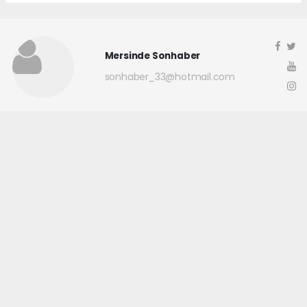
Mersinde Sonhaber
sonhaber_33@hotmail.com
Okuyucu Yorumları
(0)
Gönder
Yorum yazarak Topluluk Kuralları’nı kabul etmiş bulunuyor ve
mersindesonhaber.com sitesine yaptığınız yorumunuzla ilgili doğrudan veya
dolaylı tüm sorumluluğu tek başınıza üstleniyorsunuz. Yazılan tüm
yorumlardan site yönetimi hiçbir şekilde sorumlu tutulamaz.