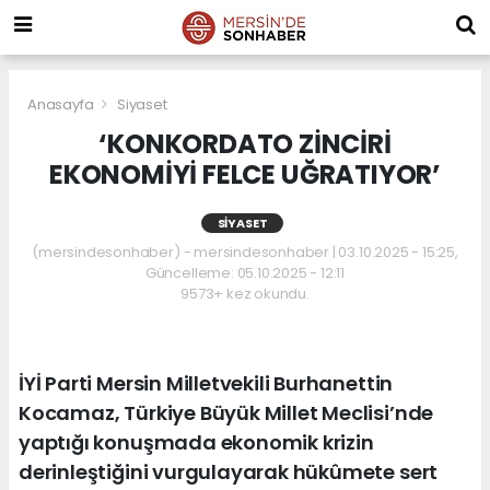
Anasayfa
Siyaset
‘KONKORDATO ZİNCİRİ
EKONOMİYİ FELCE UĞRATIYOR’
SIYASET
(mersindesonhaber) - mersindesonhaber | 03.10.2025 - 15:25,
Güncelleme: 05.10.2025 - 12:11
9573+ kez okundu.
İYİ Parti Mersin Milletvekili Burhanettin
Kocamaz, Türkiye Büyük Millet Meclisi’nde
yaptığı konuşmada ekonomik krizin
derinleştiğini vurgulayarak hükûmete sert