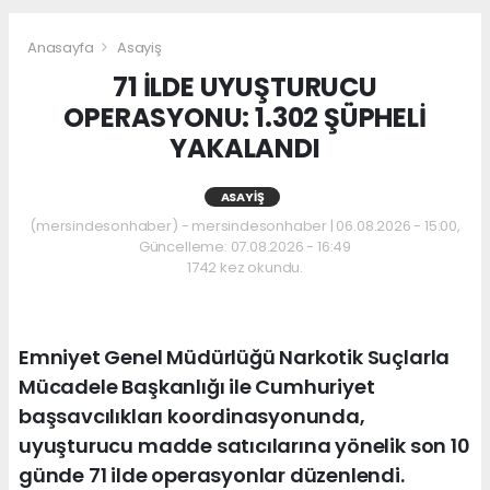
Anasayfa
Asayiş
71 İLDE UYUŞTURUCU
OPERASYONU: 1.302 ŞÜPHELİ
YAKALANDI
ASAYIŞ
(mersindesonhaber) - mersindesonhaber | 06.08.2026 - 15:00,
Güncelleme: 07.08.2026 - 16:49
1742 kez okundu.
Emniyet Genel Müdürlüğü Narkotik Suçlarla
Mücadele Başkanlığı ile Cumhuriyet
başsavcılıkları koordinasyonunda,
uyuşturucu madde satıcılarına yönelik son 10
günde 71 ilde operasyonlar düzenlendi.