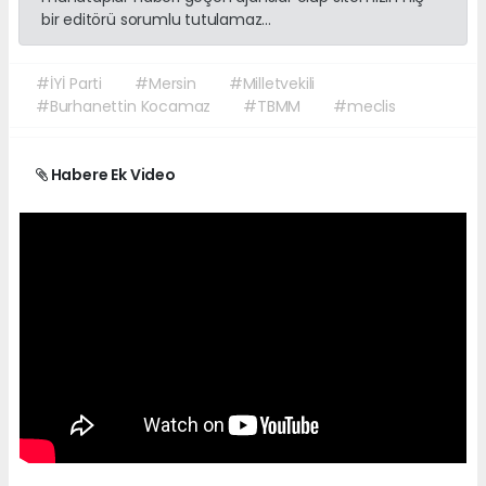
bir editörü sorumlu tutulamaz...
#İYİ Parti
#Mersin
#Milletvekili
#Burhanettin Kocamaz
#TBMM
#meclis
Habere Ek Video