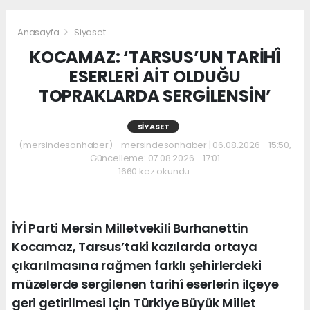
Anasayfa
Siyaset
KOCAMAZ: ‘TARSUS’UN TARİHÎ
ESERLERİ AİT OLDUĞU
TOPRAKLARDA SERGİLENSİN’
SIYASET
(mersindesonhaber) - mersindesonhaber | 06.08.2026 - 15:50,
Güncelleme: 07.08.2026 - 17:01
1660 kez okundu.
İYİ Parti Mersin Milletvekili Burhanettin
Kocamaz, Tarsus’taki kazılarda ortaya
çıkarılmasına rağmen farklı şehirlerdeki
müzelerde sergilenen tarihî eserlerin ilçeye
geri getirilmesi için Türkiye Büyük Millet