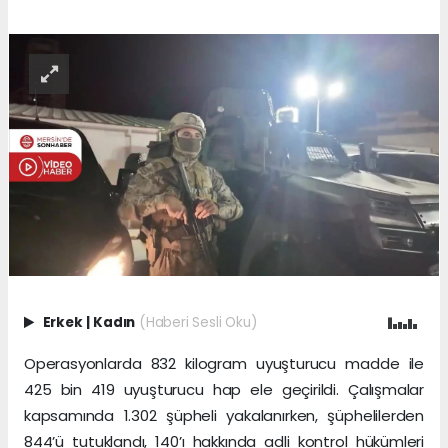
Erkek
|
Kadın
(Haberi Sesli Oku)
Operasyonlarda 832 kilogram uyuşturucu madde ile
425 bin 419 uyuşturucu hap ele geçirildi. Çalışmalar
kapsamında 1.302 şüpheli yakalanırken, şüphelilerden
844’ü tutuklandı, 140’ı hakkında adli kontrol hükümleri