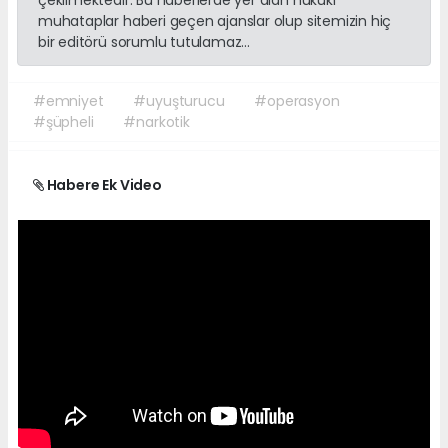
muhataplar haberi geçen ajanslar olup sitemizin hiç
bir editörü sorumlu tutulamaz...
#emniyet
#uyuşturucu
#operasyon
#şüpheli
#narkotik
Habere Ek Video