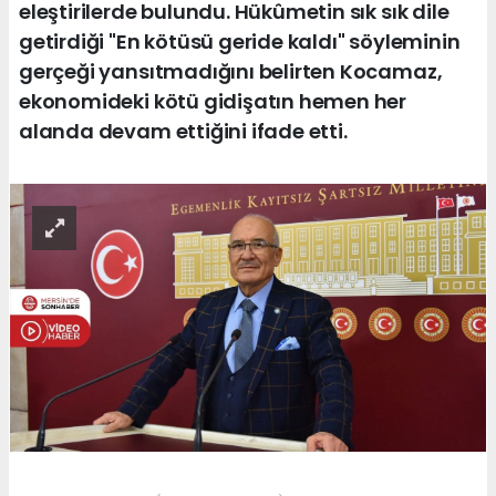
eleştirilerde bulundu. Hükûmetin sık sık dile
getirdiği "En kötüsü geride kaldı" söyleminin
gerçeği yansıtmadığını belirten Kocamaz,
ekonomideki kötü gidişatın hemen her
alanda devam ettiğini ifade etti.