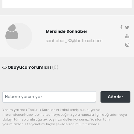
Mersinde Sonhaber
sonhaber_33@hotmail.com
Okuyucu Yorumları
(0)
Gönder
Yorum yazarak Topluluk Kuralları’nı kabul etmiş bulunuyor ve
mersindesonhaber.com sitesine yaptığınız yorumunuzla ilgili doğrudan veya
dolaylı tüm sorumluluğu tek başınıza üstleniyorsunuz. Yazılan tüm
yorumlardan site yönetimi hiçbir şekilde sorumlu tutulamaz.