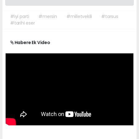
#iyi parti
#mersin
#milletvekili
#tarsus
#tarihi eser
Habere Ek Video