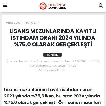
Anasayfa
Gündem
LİSANS MEZUNLARINDA KAYITLI
İSTİHDAM ORANI 2024 YILINDA
%75,0 OLARAK GERÇEKLEŞTİ
GÜNDEM
(mersindesonhaber) - mersindesonhaber | 24.07.2025 - 07:28,
Güncelleme: 24.07.2025 - 07:28
5053+ kez okundu.
Lisans mezunlarının kayıtlı istihdam oranı
2023 yılında %75,6 iken, bu oran 2024 yılında
%75,0 olarak gerçekleşti. Ön lisans mezunları