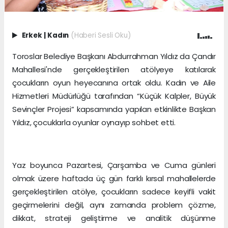
Erkek
|
Kadın
(Haberi Sesli Oku)
Toroslar Belediye Başkanı Abdurrahman Yıldız da Çandır
Mahallesi'nde gerçekleştirilen atölyeye katılarak
çocukların oyun heyecanına ortak oldu. Kadın ve Aile
Hizmetleri Müdürlüğü tarafından “Küçük Kalpler, Büyük
Sevinçler Projesi” kapsamında yapılan etkinlikte Başkan
Yıldız, çocuklarla oyunlar oynayıp sohbet etti.
Yaz boyunca Pazartesi, Çarşamba ve Cuma günleri
olmak üzere haftada üç gün farklı kırsal mahallelerde
gerçekleştirilen atölye, çocukların sadece keyifli vakit
geçirmelerini değil, aynı zamanda problem çözme,
dikkat, strateji geliştirme ve analitik düşünme