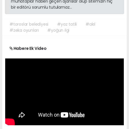
muhataplar haberi geçen ajanslar olup sitemizin hiç
bir editörü sorumlu tutulamaz...
#toroslar belediyesi
#yaz tatili
#akıl
#zeka oyunları
#yoğun ilgi
Habere Ek Video