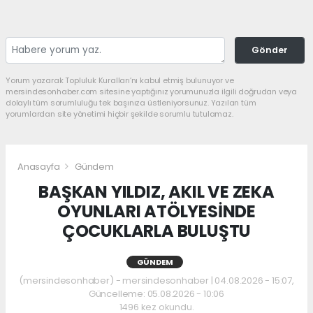
Gönder
Yorum yazarak Topluluk Kuralları’nı kabul etmiş bulunuyor ve
mersindesonhaber.com sitesine yaptığınız yorumunuzla ilgili doğrudan veya
dolaylı tüm sorumluluğu tek başınıza üstleniyorsunuz. Yazılan tüm
yorumlardan site yönetimi hiçbir şekilde sorumlu tutulamaz.
Anasayfa
Gündem
BAŞKAN YILDIZ, AKIL VE ZEKA
OYUNLARI ATÖLYESİNDE
ÇOCUKLARLA BULUŞTU
GÜNDEM
(mersindesonhaber) - mersindesonhaber | 04.08.2026 - 15:07,
Güncelleme: 05.08.2026 - 10:06
1496 kez okundu.