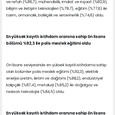
ve refah (%86,7), mühendislik, imalat ve inşaat (%82,9),
bilişim ve iletişim teknolojileri (%78,7), eğitim (%77,6) ile
tarım, ormancılık, balıkçılık ve veterinerlik (%74,6) oldu.
En yüksek kayıtlı istihdam oranına sahip ön lisans
bölümü %92,3 ile polis meslek eğitimi oldu
Ön lisans seviyesinde en yüksek kayıtlı istihdama sahip
olan bölümler polis meslek eğitimi (%92,3), elektrik
enerjisi üretim, iletim ve dağıtımı (%88,2), endüstriyel
kalıpçılık (%87,4), metalurji (%85,2) ile doğalgaz ve
tesisatı teknolojisi (%84,5) oldu.
En yüksek kayıtlı istihdam oranına sahip ön lisans