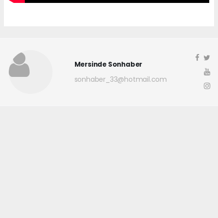
Mersinde Sonhaber
sonhaber_33@hotmail.com
Okuyucu Yorumları
(0)
Gönder
Yorum yazarak Topluluk Kuralları’nı kabul etmiş bulunuyor ve
mersindesonhaber.com sitesine yaptığınız yorumunuzla ilgili doğrudan veya
dolaylı tüm sorumluluğu tek başınıza üstleniyorsunuz. Yazılan tüm
yorumlardan site yönetimi hiçbir şekilde sorumlu tutulamaz.