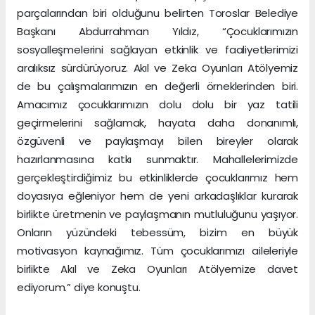
parçalarından biri olduğunu belirten Toroslar Belediye
Başkanı Abdurrahman Yıldız, “Çocuklarımızın
sosyalleşmelerini sağlayan etkinlik ve faaliyetlerimizi
aralıksız sürdürüyoruz. Akıl ve Zeka Oyunları Atölyemiz
de bu çalışmalarımızın en değerli örneklerinden biri.
Amacımız çocuklarımızın dolu dolu bir yaz tatili
geçirmelerini sağlamak, hayata daha donanımlı,
özgüvenli ve paylaşmayı bilen bireyler olarak
hazırlanmasına katkı sunmaktır. Mahallelerimizde
gerçekleştirdiğimiz bu etkinliklerde çocuklarımız hem
doyasıya eğleniyor hem de yeni arkadaşlıklar kurarak
birlikte üretmenin ve paylaşmanın mutluluğunu yaşıyor.
Onların yüzündeki tebessüm, bizim en büyük
motivasyon kaynağımız. Tüm çocuklarımızı aileleriyle
birlikte Akıl ve Zeka Oyunları Atölyemize davet
ediyorum.” diye konuştu.