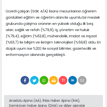
Ücretli çalışan (SGK 4/A) lisans mezunlarının öğrenim
gördükleri eğitim ve öğretim alanı ile uyumlu bir meslek
grubunda çalışma oranının en yüksek olduğu ilk beş
alan; sağlık ve refah (%79,9), iş, yönetim ve hukuk
(%79,4), eğitim (%63,8), mühendislik, imalat ve inşaat
(%63,7) ile bilişim ve iletişim teknolojileri (%56,8) oldu. En
düşük uyum ise %20,1 ile sosyal bilimler, gazetecilik ve
enformasyon alanında gerçekleşti.
Anadolu Ajansı (AA), İhlas Haber Ajansı (İHA),
Demirören Haber Ajansı (DHA) ve diğer ajanslar