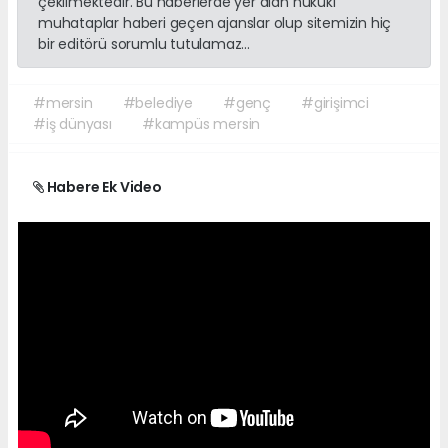
çekilmektedir. Bu haberlerde yer alan hukuki
muhataplar haberi geçen ajanslar olup sitemizin hiç
bir editörü sorumlu tutulamaz...
#mersin
#belediye
#genç
#girişimci
#iş dünyası
#kampüs mersin
Habere Ek Video