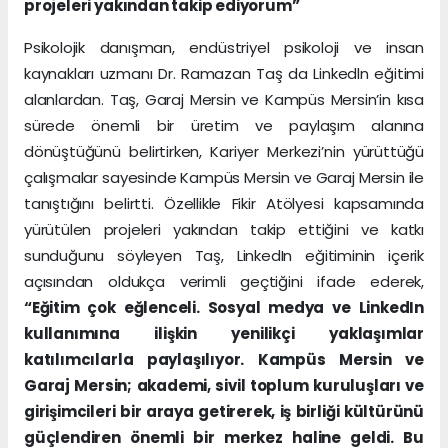
projeleri yakından takip ediyorum”
Psikolojik danışman, endüstriyel psikoloji ve insan
kaynakları uzmanı Dr. Ramazan Taş da Linkedln eğitimi
alanlardan. Taş, Garaj Mersin ve Kampüs Mersin’in kısa
sürede önemli bir üretim ve paylaşım alanına
dönüştüğünü belirtirken, Kariyer Merkezi’nin yürüttüğü
çalışmalar sayesinde Kampüs Mersin ve Garaj Mersin ile
tanıştığını belirtti. Özellikle Fikir Atölyesi kapsamında
yürütülen projeleri yakından takip ettiğini ve katkı
sunduğunu söyleyen Taş, LinkedIn eğitiminin içerik
açısından oldukça verimli geçtiğini ifade ederek,
“Eğitim çok eğlenceli. Sosyal medya ve LinkedIn
kullanımına ilişkin yenilikçi yaklaşımlar
katılımcılarla paylaşılıyor. Kampüs Mersin ve
Garaj Mersin; akademi, sivil toplum kuruluşları ve
girişimcileri bir araya getirerek, iş birliği kültürünü
güçlendiren önemli bir merkez haline geldi. Bu