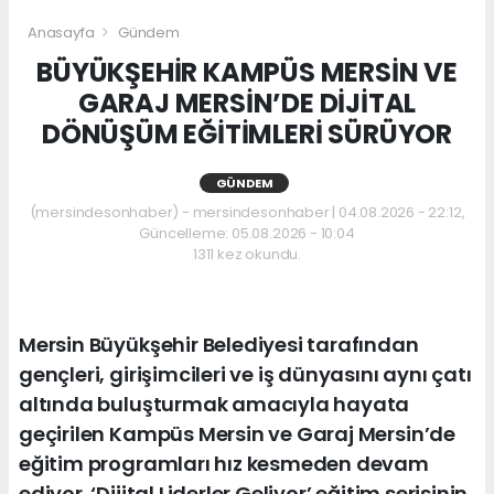
Anasayfa
Gündem
BÜYÜKŞEHİR KAMPÜS MERSİN VE
GARAJ MERSİN’DE DİJİTAL
DÖNÜŞÜM EĞİTİMLERİ SÜRÜYOR
GÜNDEM
(mersindesonhaber) - mersindesonhaber | 04.08.2026 - 22:12,
Güncelleme: 05.08.2026 - 10:04
1311 kez okundu.
Mersin Büyükşehir Belediyesi tarafından
gençleri, girişimcileri ve iş dünyasını aynı çatı
altında buluşturmak amacıyla hayata
geçirilen Kampüs Mersin ve Garaj Mersin’de
eğitim programları hız kesmeden devam
ediyor. ‘Dijital Liderler Geliyor’ eğitim serisinin