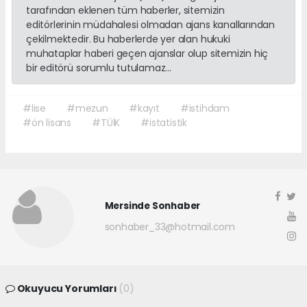
tarafından eklenen tüm haberler, sitemizin
editörlerinin müdahalesi olmadan ajans kanallarından
çekilmektedir. Bu haberlerde yer alan hukuki
muhataplar haberi geçen ajanslar olup sitemizin hiç
bir editörü sorumlu tutulamaz...
#lise
#mezun
#kayıt
#istihdam
#ön lisans
#TÜİK
#istatistik
Mersinde Sonhaber
sonhaber_33@hotmail.com
Okuyucu Yorumları
(0)