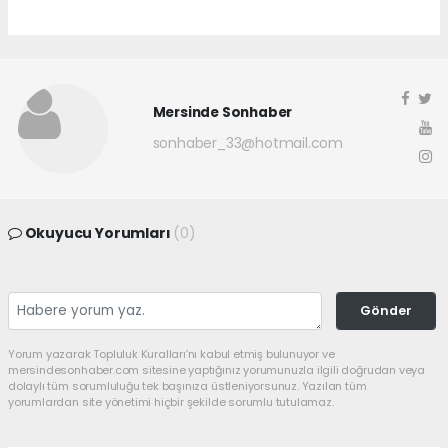
Mersinde Sonhaber
sonhaber_33@hotmail.com
Okuyucu Yorumları
(0)
Gönder
Yorum yazarak Topluluk Kuralları’nı kabul etmiş bulunuyor ve
mersindesonhaber.com sitesine yaptığınız yorumunuzla ilgili doğrudan veya
dolaylı tüm sorumluluğu tek başınıza üstleniyorsunuz. Yazılan tüm
yorumlardan site yönetimi hiçbir şekilde sorumlu tutulamaz.