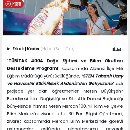
Erkek
|
Kadın
(Haberi Sesli Oku)
‘TÜBİTAK 4004 Doğa Eğitimi ve Bilim Okulları
Destekleme Programı’
kapsamında Aldeniz İlçe Milli
Eğitim Müdürlüğü yürütücülüğünde,
‘STEM Tabanlı Uzay
ve Havacılık Etkinlikleri: Akdeniz’den Gökyüzüne’
adlı
projede yer alan öğretmenler, Mersin Büyükşehir
Belediyesi İklim Değişikliği ve Sıfır Atık Dairesi Başkanlığı
bünyesinde hizmet veren Mercan 100. Yıl İklim ve Çevre
Bilim Merkezi’ni ziyaret etti. 30 Fen Bilgisi Öğretmeni,
ziyaret kapsamında Mercan Bilim Merkezi’nde görevli
astronomlar eşliğinde planetaryumu gezerek