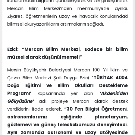
konularındaki bilgilerini güncelleyerek ve zenginleştirerek
Mercan Bilim Merkezi’nden memnuniyetle ayrıldı.
Ziyaret, öğretmenlerin uzay ve havacılık konularındaki
bilimsel okuryazarlıklarını artırmalarını sağladı.
Ezici: “Mercan Bilim Merkezi, sadece bir bilim
müzesi olarak düşünülmemeli”
Mersin Büyükşehir Belediyesi Mercan 100. Yıl İklim ve
Çevre Bilim Merkezi Şefi Duygu Ezici,
‘TÜBİTAK 4004
Doğa Eğitimi ve Bilim Okulları Destekleme
Programı’
kapsamında yer alan
‘Akdeniz'den
Gökyüzüne’
adlı projeye Mercan olarak destek
verdiklerini ifade ederek,
“30 Fen Bilgisi Öğretmeni,
astronomlarımız eşliğinde planetaryum,
gözlemevi ve güneş teleskobumuzu deneyimledi.
Aynı zamanda astronomi ve uzay atölyesinde