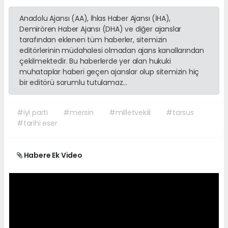
Anadolu Ajansı (AA), İhlas Haber Ajansı (İHA),
Demirören Haber Ajansı (DHA) ve diğer ajanslar
tarafından eklenen tüm haberler, sitemizin
editörlerinin müdahalesi olmadan ajans kanallarından
çekilmektedir. Bu haberlerde yer alan hukuki
muhataplar haberi geçen ajanslar olup sitemizin hiç
bir editörü sorumlu tutulamaz...
#iyi parti
#mersin
#milletvekili
#tarsus
#tarihi eser
Habere Ek Video