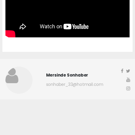
Mersinde Sonhaber
sonhaber_33@hotmail.com
Okuyucu Yorumları
(0)
Gönder