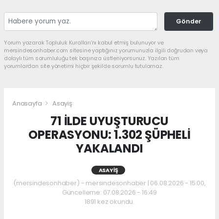
Gönder
Yorum yazarak Topluluk Kuralları’nı kabul etmiş bulunuyor ve
mersindesonhaber.com sitesine yaptığınız yorumunuzla ilgili doğrudan veya
dolaylı tüm sorumluluğu tek başınıza üstleniyorsunuz. Yazılan tüm
yorumlardan site yönetimi hiçbir şekilde sorumlu tutulamaz.
Anasayfa
Asayiş
71 İLDE UYUŞTURUCU
OPERASYONU: 1.302 ŞÜPHELİ
YAKALANDI
ASAYIŞ
(mersindesonhaber) - mersindesonhaber | 06.08.2026 - 15:00,
Güncelleme: 07.08.2026 - 16:49
1891 kez okundu.