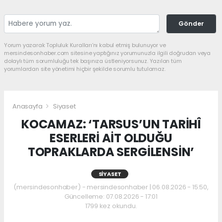
Gönder
Yorum yazarak Topluluk Kuralları’nı kabul etmiş bulunuyor ve
mersindesonhaber.com sitesine yaptığınız yorumunuzla ilgili doğrudan veya
dolaylı tüm sorumluluğu tek başınıza üstleniyorsunuz. Yazılan tüm
yorumlardan site yönetimi hiçbir şekilde sorumlu tutulamaz.
Anasayfa
Siyaset
KOCAMAZ: ‘TARSUS’UN TARİHÎ
ESERLERİ AİT OLDUĞU
TOPRAKLARDA SERGİLENSİN’
SIYASET
(mersindesonhaber) - mersindesonhaber | 06.08.2026 - 15:50,
Güncelleme: 07.08.2026 - 17:01
1799 kez okundu.