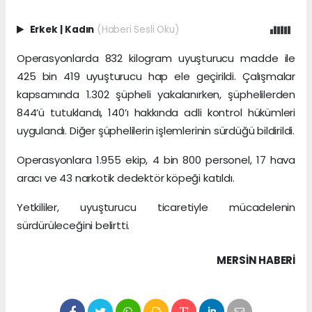
Erkek
|
Kadın
(Haberi Sesli Oku)
Operasyonlarda 832 kilogram uyuşturucu madde ile
425 bin 419 uyuşturucu hap ele geçirildi. Çalışmalar
kapsamında 1.302 şüpheli yakalanırken, şüphelilerden
844’ü tutuklandı, 140’ı hakkında adli kontrol hükümleri
uygulandı. Diğer şüphelilerin işlemlerinin sürdüğü bildirildi.
Operasyonlara 1.955 ekip, 4 bin 800 personel, 17 hava
aracı ve 43 narkotik dedektör köpeği katıldı.
Yetkililer, uyuşturucu ticaretiyle mücadelenin
sürdürüleceğini belirtti.
MERSIN HABERİ