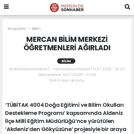
Anasayfa
Bilim
MERCAN BİLİM MERKEZİ
ÖĞRETMENLERİ AĞIRLADI
BILIM
(mersindesonhaber) - mersindesonhaber | 01.07.2025 - 13:20,
Güncelleme: 02.07.2025 - 07:56
34411+ kez okundu.
‘TÜBİTAK 4004 Doğa Eğitimi ve Bilim Okulları
Destekleme Programı’ kapsamında Aldeniz
İlçe Milli Eğitim Müdürlüğü’nce yürütülen
‘Akdeniz’den Gökyüzüne’ projesiyle bir araya