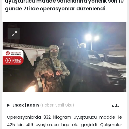
uyuşturucu madde satıcılarına yönelik son 10
günde 71 ilde operasyonlar düzenlendi.
Erkek
|
Kadın
(Haberi Sesli Oku)
Operasyonlarda 832 kilogram uyuşturucu madde ile
425 bin 419 uyuşturucu hap ele geçirildi. Çalışmalar