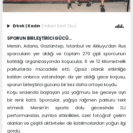
Erkek
|
Kadın
(Haberi Sesli Oku)
SPORUN BİRLEŞTİRİCİ GÜCÜ…
Mersin, Adana, Gaziantep, İstanbul ve Akkuyu’dan Rus
sporcuların yer aldığı ve toplam 270 çipli sporcunun
katıldığı organizasyonda koşucular, 6 ve 12 kilometrelik
parkurlarda mücadele etti. Çipsiz olarak etkinliğe
katılan onlarca vatandaşın da yer aldığı gece koşusu,
sporun birleştirici gücünü bir kez daha ortaya koydu.
Koşu sırasında başlayan yaz yağmuru ise geceye ayrı
bir renk kattı. Sporcular, yağışa rağmen parkuru terk
etmedi. Mersin'in sporla dolu gecesinde DJ
performansları, zumba etkinlikleri, özel fotoğraf çekim
alanları ve çeşitli aktiviteler de katılımcılardan yoğun ilgi
gördü.