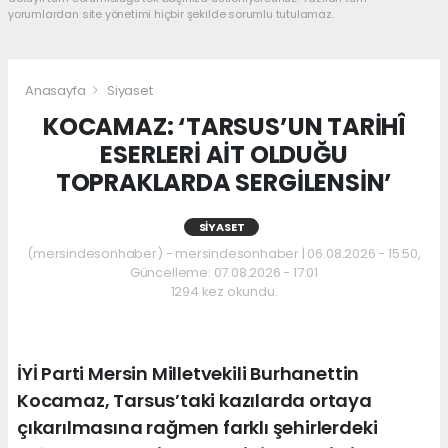
yorumlardan site yönetimi hiçbir şekilde sorumlu tutulamaz.
Anasayfa
Siyaset
KOCAMAZ: ‘TARSUS’UN TARİHÎ
ESERLERİ AİT OLDUĞU
TOPRAKLARDA SERGİLENSİN’
SIYASET
(mersindesonhaber) - mersindesonhaber | 06.08.2026 - 15:50,
Güncelleme: 07.08.2026 - 17:01
1294 kez okundu.
İYİ Parti Mersin Milletvekili Burhanettin
Kocamaz, Tarsus’taki kazılarda ortaya
çıkarılmasına rağmen farklı şehirlerdeki