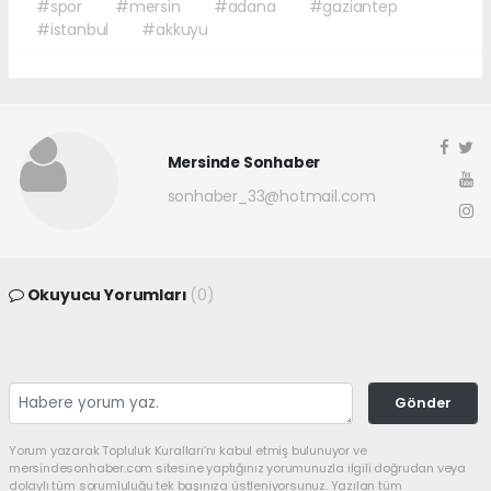
#spor
#mersin
#adana
#gaziantep
#istanbul
#akkuyu
Mersinde Sonhaber
sonhaber_33@hotmail.com
Okuyucu Yorumları
(0)
Gönder
Yorum yazarak Topluluk Kuralları’nı kabul etmiş bulunuyor ve
mersindesonhaber.com sitesine yaptığınız yorumunuzla ilgili doğrudan veya
dolaylı tüm sorumluluğu tek başınıza üstleniyorsunuz. Yazılan tüm