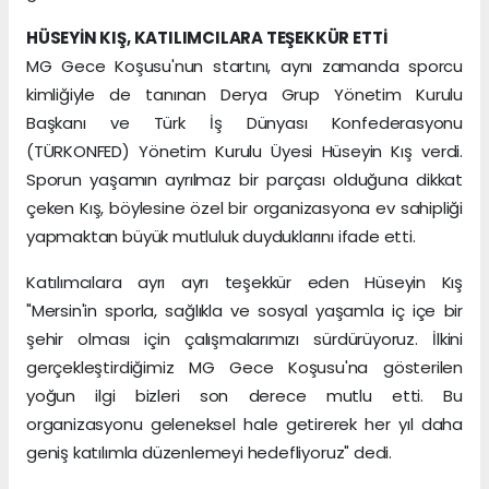
HÜSEYİN KIŞ, KATILIMCILARA TEŞEKKÜR ETTİ
MG Gece Koşusu'nun startını, aynı zamanda sporcu
kimliğiyle de tanınan Derya Grup Yönetim Kurulu
Başkanı ve Türk İş Dünyası Konfederasyonu
(TÜRKONFED) Yönetim Kurulu Üyesi Hüseyin Kış verdi.
Sporun yaşamın ayrılmaz bir parçası olduğuna dikkat
çeken Kış, böylesine özel bir organizasyona ev sahipliği
yapmaktan büyük mutluluk duyduklarını ifade etti.
Katılımcılara ayrı ayrı teşekkür eden Hüseyin Kış
"Mersin'in sporla, sağlıkla ve sosyal yaşamla iç içe bir
şehir olması için çalışmalarımızı sürdürüyoruz. İlkini
gerçekleştirdiğimiz MG Gece Koşusu'na gösterilen
yoğun ilgi bizleri son derece mutlu etti. Bu
organizasyonu geleneksel hale getirerek her yıl daha
geniş katılımla düzenlemeyi hedefliyoruz" dedi.