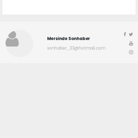
Mersinde Sonhaber
sonhaber_33@hotmail.com
Okuyucu Yorumları
(0)
Gönder
Yorum yazarak Topluluk Kuralları’nı kabul etmiş bulunuyor ve
mersindesonhaber.com sitesine yaptığınız yorumunuzla ilgili doğrudan veya
dolaylı tüm sorumluluğu tek başınıza üstleniyorsunuz. Yazılan tüm
yorumlardan site yönetimi hiçbir şekilde sorumlu tutulamaz.