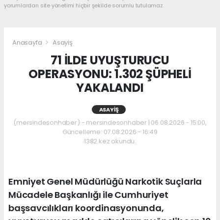
yorumlardan site yönetimi hiçbir şekilde sorumlu tutulamaz.
Anasayfa
Asayiş
71 İLDE UYUŞTURUCU
OPERASYONU: 1.302 ŞÜPHELİ
YAKALANDI
ASAYIŞ
(mersindesonhaber) - mersindesonhaber | 06.08.2026 - 15:00,
Güncelleme: 07.08.2026 - 16:49
1382 kez okundu.
Emniyet Genel Müdürlüğü Narkotik Suçlarla
Mücadele Başkanlığı ile Cumhuriyet
başsavcılıkları koordinasyonunda,