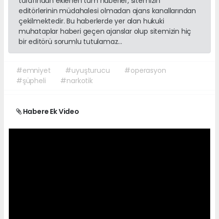
tarafından eklenen tüm haberler, sitemizin
editörlerinin müdahalesi olmadan ajans kanallarından
çekilmektedir. Bu haberlerde yer alan hukuki
muhataplar haberi geçen ajanslar olup sitemizin hiç
bir editörü sorumlu tutulamaz...
#emniyet
#uyuşturucu
#operasyon
#şüpheli
#narkotik
Habere Ek Video