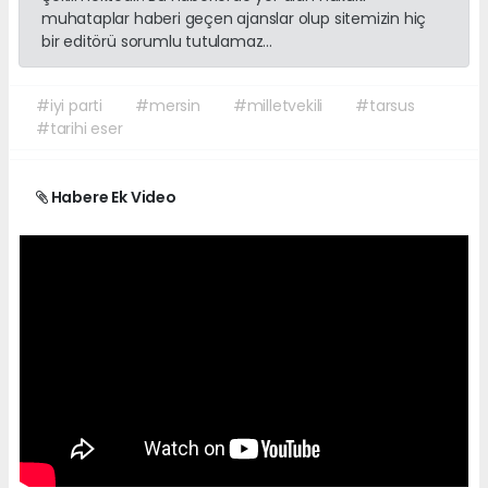
muhataplar haberi geçen ajanslar olup sitemizin hiç
bir editörü sorumlu tutulamaz...
#iyi parti
#mersin
#milletvekili
#tarsus
#tarihi eser
Habere Ek Video