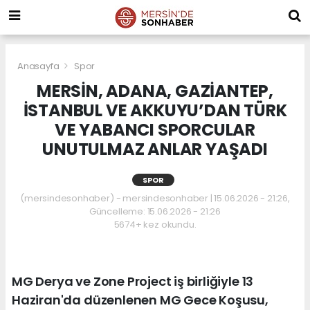
Anasayfa
Spor
MERSİN, ADANA, GAZİANTEP,
İSTANBUL VE AKKUYU’DAN TÜRK
VE YABANCI SPORCULAR
UNUTULMAZ ANLAR YAŞADI
SPOR
(mersindesonhaber) - mersindesonhaber | 15.06.2026 - 21:26,
Güncelleme: 15.06.2026 - 21:26
5674+ kez okundu.
MG Derya ve Zone Project iş birliğiyle 13
Haziran'da düzenlenen MG Gece Koşusu,