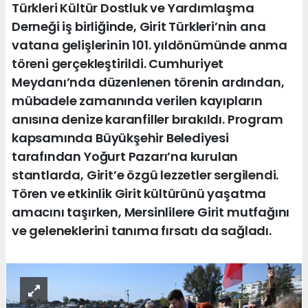
Türkleri Kültür Dostluk ve Yardımlaşma
Derneği iş birliğinde, Girit Türkleri’nin ana
vatana gelişlerinin 101. yıldönümünde anma
töreni gerçekleştirildi. Cumhuriyet
Meydanı’nda düzenlenen törenin ardından,
mübadele zamanında verilen kayıpların
anısına denize karanfiller bırakıldı. Program
kapsamında Büyükşehir Belediyesi
tarafından Yoğurt Pazarı’na kurulan
stantlarda, Girit’e özgü lezzetler sergilendi.
Tören ve etkinlik Girit kültürünü yaşatma
amacını taşırken, Mersinlilere Girit mutfağını
ve geleneklerini tanıma fırsatı da sağladı.