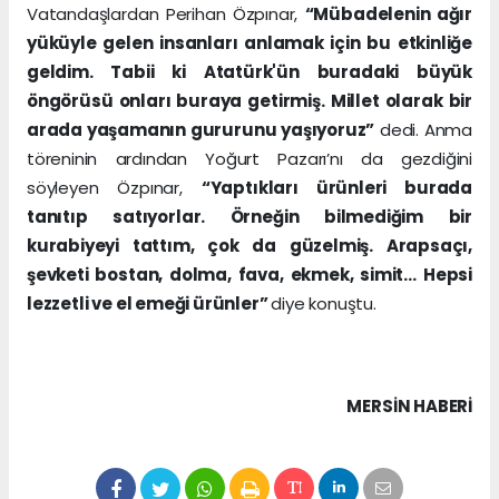
Vatandaşlardan Perihan Özpınar,
“Mübadelenin ağır
yüküyle gelen insanları anlamak için bu etkinliğe
geldim. Tabii ki Atatürk'ün buradaki büyük
öngörüsü onları buraya getirmiş. Millet olarak bir
arada yaşamanın gururunu yaşıyoruz”
dedi. Anma
töreninin ardından Yoğurt Pazarı’nı da gezdiğini
söyleyen Özpınar,
“Yaptıkları ürünleri burada
tanıtıp satıyorlar. Örneğin bilmediğim bir
kurabiyeyi tattım, çok da güzelmiş. Arapsaçı,
şevketi bostan, dolma, fava, ekmek, simit… Hepsi
lezzetli ve el emeği ürünler”
diye konuştu.
MERSIN HABERİ