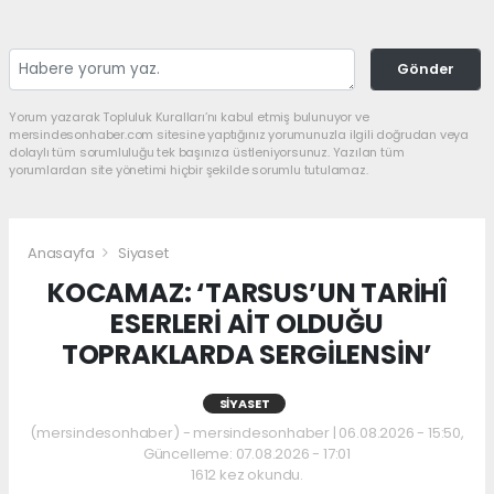
Gönder
Yorum yazarak Topluluk Kuralları’nı kabul etmiş bulunuyor ve
mersindesonhaber.com sitesine yaptığınız yorumunuzla ilgili doğrudan veya
dolaylı tüm sorumluluğu tek başınıza üstleniyorsunuz. Yazılan tüm
yorumlardan site yönetimi hiçbir şekilde sorumlu tutulamaz.
Anasayfa
Siyaset
KOCAMAZ: ‘TARSUS’UN TARİHÎ
ESERLERİ AİT OLDUĞU
TOPRAKLARDA SERGİLENSİN’
SIYASET
(mersindesonhaber) - mersindesonhaber | 06.08.2026 - 15:50,
Güncelleme: 07.08.2026 - 17:01
1612 kez okundu.