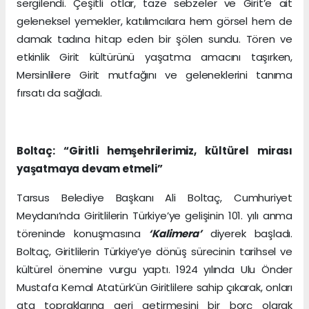
sergilendi. Çeşitli otlar, taze sebzeler ve Girit’e ait
geleneksel yemekler, katılımcılara hem görsel hem de
damak tadına hitap eden bir şölen sundu. Tören ve
etkinlik Girit kültürünü yaşatma amacını taşırken,
Mersinlilere Girit mutfağını ve geleneklerini tanıma
fırsatı da sağladı.
Boltaç: “Giritli hemşehrilerimiz, kültürel mirası
yaşatmaya devam etmeli”
Tarsus Belediye Başkanı Ali Boltaç, Cumhuriyet
Meydanı’nda Giritlilerin Türkiye’ye gelişinin 101. yılı anma
töreninde konuşmasına
‘Kalimera’
diyerek başladı.
Boltaç, Giritlilerin Türkiye’ye dönüş sürecinin tarihsel ve
kültürel önemine vurgu yaptı. 1924 yılında Ulu Önder
Mustafa Kemal Atatürk’ün Giritlilere sahip çıkarak, onları
ata topraklarına geri getirmesini bir borç olarak