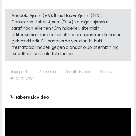
Anadolu Ajansı (AA), İhlas Haber Ajansı (İHA),
Demirören Haber Ajansı (DHA) ve diğer ajanslar
tarafından eklenen tüm haberler, sitemizin
editörlerinin müdahalesi olmadan ajans kanallarından
çekilmektedir. Bu haberlerde yer alan hukuki
muhataplar haberi geçen ajanslar olup sitemizin hiç
bir editörü sorumlu tutulamaz...
#iyi parti
#mersin
#milletvekili
#tarsus
#tarihi eser
Habere Ek Video