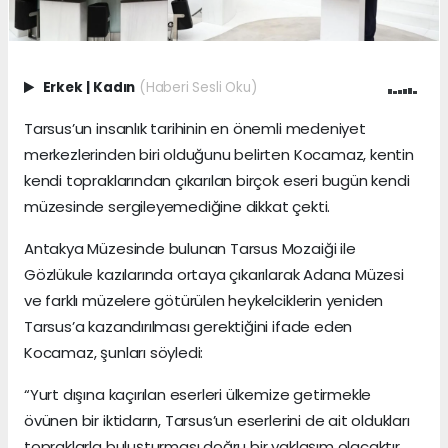
Erkek
|
Kadın
(Haberi Sesli Oku)
Tarsus’un insanlık tarihinin en önemli medeniyet
merkezlerinden biri olduğunu belirten Kocamaz, kentin
kendi topraklarından çıkarılan birçok eseri bugün kendi
müzesinde sergileyemediğine dikkat çekti.
Antakya Müzesinde bulunan Tarsus Mozaiği ile
Gözlükule kazılarında ortaya çıkarılarak Adana Müzesi
ve farklı müzelere götürülen heykelciklerin yeniden
Tarsus’a kazandırılması gerektiğini ifade eden
Kocamaz, şunları söyledi:
“Yurt dışına kaçırılan eserleri ülkemize getirmekle
övünen bir iktidarın, Tarsus’un eserlerini de ait oldukları
topraklarla buluşturması doğru bir yaklaşım olacaktır.