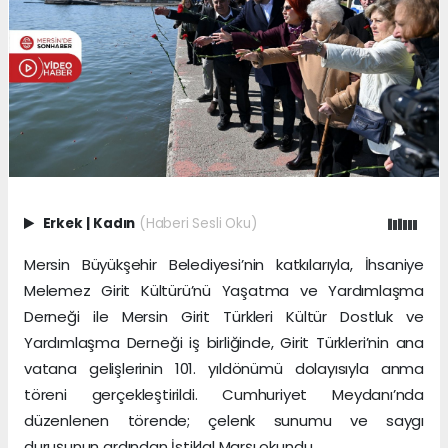
Erkek
|
Kadın
(Haberi Sesli Oku)
Mersin Büyükşehir Belediyesi’nin katkılarıyla, İhsaniye
Melemez Girit Kültürü’nü Yaşatma ve Yardımlaşma
Derneği ile Mersin Girit Türkleri Kültür Dostluk ve
Yardımlaşma Derneği iş birliğinde, Girit Türkleri’nin ana
vatana gelişlerinin 101. yıldönümü dolayısıyla anma
töreni gerçekleştirildi. Cumhuriyet Meydanı’nda
düzenlenen törende; çelenk sunumu ve saygı
duruşunun ardından İstiklal Marşı okundu.