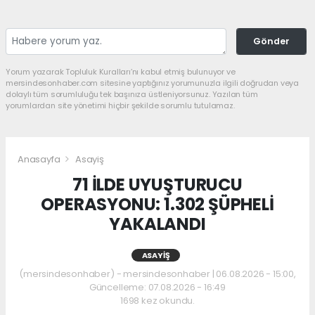
Gönder
Yorum yazarak Topluluk Kuralları’nı kabul etmiş bulunuyor ve
mersindesonhaber.com sitesine yaptığınız yorumunuzla ilgili doğrudan veya
dolaylı tüm sorumluluğu tek başınıza üstleniyorsunuz. Yazılan tüm
yorumlardan site yönetimi hiçbir şekilde sorumlu tutulamaz.
Anasayfa
Asayiş
71 İLDE UYUŞTURUCU
OPERASYONU: 1.302 ŞÜPHELİ
YAKALANDI
ASAYIŞ
(mersindesonhaber) - mersindesonhaber | 06.08.2026 - 15:00,
Güncelleme: 07.08.2026 - 16:49
1698 kez okundu.