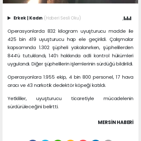
Erkek
|
Kadın
(Haberi Sesli Oku)
Operasyonlarda 832 kilogram uyuşturucu madde ile
425 bin 419 uyuşturucu hap ele geçirildi. Çalışmalar
kapsamında 1.302 şüpheli yakalanırken, şüphelilerden
844’ü tutuklandı, 140’ı hakkında adli kontrol hükümleri
uygulandı. Diğer şüphelilerin işlemlerinin sürdüğü bildirildi.
Operasyonlara 1.955 ekip, 4 bin 800 personel, 17 hava
aracı ve 43 narkotik dedektör köpeği katıldı.
Yetkililer, uyuşturucu ticaretiyle mücadelenin
sürdürüleceğini belirtti.
MERSIN HABERİ