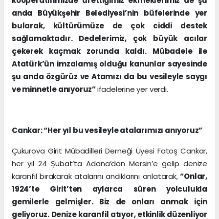
kooperatifimizde ürettiğimiz ekmeklerimiz de şu
anda Büyükşehir Belediyesi’nin büfelerinde yer
bularak, kültürümüze de çok ciddi destek
sağlamaktadır. Dedelerimiz, çok büyük acılar
çekerek kaçmak zorunda kaldı. Mübadele ile
Atatürk’ün imzalamış olduğu kanunlar sayesinde
şu anda özgürüz ve Atamızı da bu vesileyle saygı
ve minnetle anıyoruz”
ifadelerine yer verdi.
Cankar: “Her yıl bu vesileyle atalarımızı anıyoruz”
Çukurova Girit Mübadilleri Derneği Üyesi Fatoş Cankar,
her yıl 24 Şubat’ta Adana’dan Mersin’e gelip denize
karanfil bırakarak atalarını andıklarını anlatarak,
“Onlar,
1924’te Girit’ten aylarca süren yolculukla
gemilerle gelmişler. Biz de onları anmak için
geliyoruz. Denize karanfil atıyor, etkinlik düzenliyor