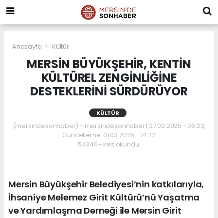
Anasayfa
Kültür
MERSİN BÜYÜKŞEHİR, KENTİN
KÜLTÜREL ZENGİNLİĞİNE
DESTEKLERİNİ SÜRDÜRÜYOR
KÜLTÜR
(mersindesonhaber) - mersindesonhaber | 27.02.2025 - 06:23,
Güncelleme: 01.03.2025 - 14:22
54340+ kez okundu.
Mersin Büyükşehir Belediyesi’nin katkılarıyla,
İhsaniye Melemez Girit Kültürü’nü Yaşatma
ve Yardımlaşma Derneği ile Mersin Girit