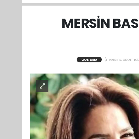
MERSİN BAS
(mersindesonhaber
GÜNDEM