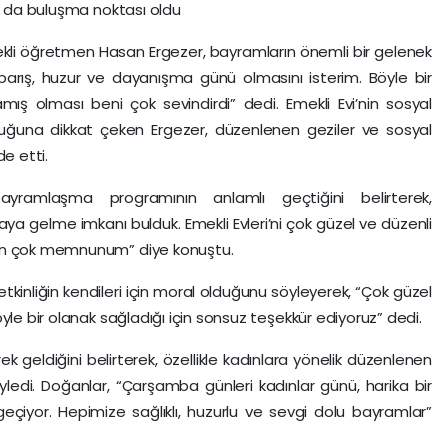
da da buluşma noktası oldu
li öğretmen Hasan Ergezer, bayramların önemli bir gelenek
 barış, huzur ve dayanışma günü olmasını isterim. Böyle bir
mış olması beni çok sevindirdi” dedi. Emekli Evi’nin sosyal
uğuna dikkat çeken Ergezer, düzenlenen geziler ve sosyal
de etti.
 bayramlaşma programının anlamlı geçtiğini belirterek,
raya gelme imkanı bulduk. Emekli Evleri’ni çok güzel ve düzenli
den çok memnunum” diye konuştu.
kinliğin kendileri için moral olduğunu söyleyerek, “Çok güzel
yle bir olanak sağladığı için sonsuz teşekkür ediyoruz” dedi.
k geldiğini belirterek, özellikle kadınlara yönelik düzenlenen
ledi. Doğanlar, “Çarşamba günleri kadınlar günü, harika bir
eçiyor. Hepimize sağlıklı, huzurlu ve sevgi dolu bayramlar”