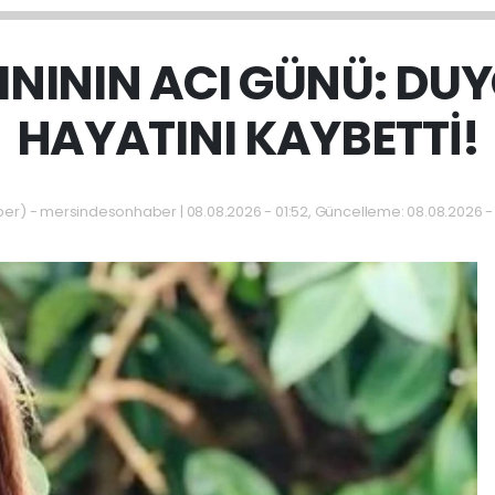
INININ ACI GÜNÜ: D
HAYATINI KAYBETTİ!
) - mersindesonhaber | 08.08.2026 - 01:52, Güncelleme: 08.08.2026 -