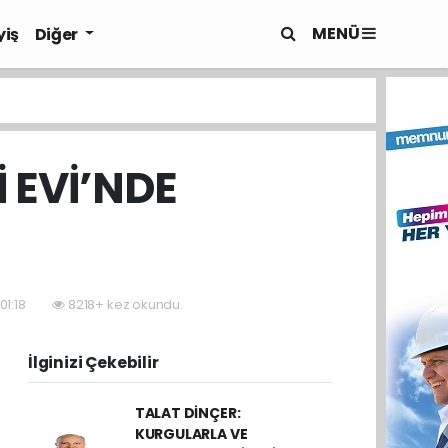
MENÜ
yiş
Diğer
 EVİ’NDE
01:18
8218+ kez okundu.
İlginizi Çekebilir
TALAT DİNÇER:
KURGULARLA VE