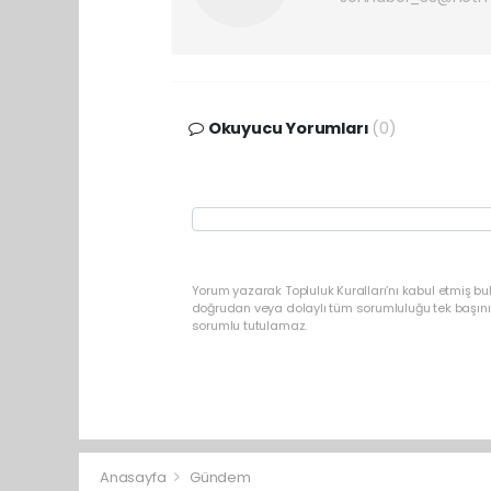
Okuyucu Yorumları
(0)
Yorum yazarak Topluluk Kuralları’nı kabul etmiş b
doğrudan veya dolaylı tüm sorumluluğu tek başınız
sorumlu tutulamaz.
Anasayfa
Gündem