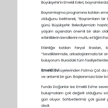
Büyükşehir’in Emekli Evleri, bayramlar
Bayramlaşma programına katılan emek
olduğunu belirterek, “Bayramların bir
günü Büyükşehir Belediyemizin hazırla
yaşam açısından önemli bir alan old
etkinliklerin kendilerini mutlu ettiğini ifa
Etkinliğe katılan Feryal Eraslan,
“Sevdiklerimizle, arkadaşlarımızla bir a
buluyorum. Buradaki tüm faaliyetler
Emekli Evi
üyelerinden Fatma Çat da et
ve anlamlı bir gün. Başkanımıza bize bö
Funda Doğanlar ise Emekli Evi’ne severe
buluşmaların çok değerli olduğunu söy
gün oluyor. Sohbetlerimiz çok güzel g
dedi.