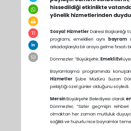
hissedildiği etkinlikte vatand
yönelik hizmetlerinden duyduk
Sosyal Hizmetler
Dairesi Başkanlığı
programı, emeklileri aynı
bayram
arkadaşlarıyla bir araya gelme fırsatı 
Dönmezler: “Büyükşehir,
Emekli Evi
üye
Bayramlaşma programında konuş
Hizmetler
Şube Müdürü Suzan Dönmez
pekiştiği özel günler olduğunu söyledi.
Mersin
Büyükşehir Belediyesi olarak
em
Dönmezler, “Sizler geçmişin rehberi o
olmaktan her zaman mutluluk duyuyor
sağlıklı ve huzurlu nice bayramlar tem