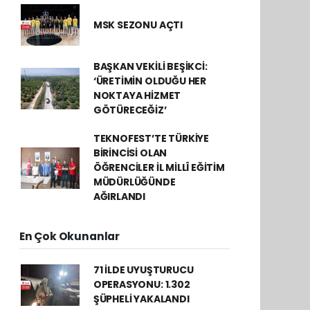
MSK SEZONU AÇTI
BAŞKAN VEKİLİ BEŞİKCİ:
‘ÜRETİMİN OLDUĞU HER
NOKTAYA HİZMET
GÖTÜRECEĞİZ’
TEKNOFEST’TE TÜRKİYE
BİRİNCİSİ OLAN
ÖĞRENCİLER İL MİLLÎ EĞİTİM
MÜDÜRLÜĞÜNDE
AĞIRLANDI
En Çok Okunanlar
71 İLDE UYUŞTURUCU
OPERASYONU: 1.302
ŞÜPHELİ YAKALANDI