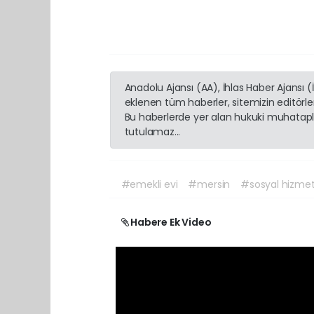
Anadolu Ajansı (AA), İhlas Haber Ajansı 
eklenen tüm haberler, sitemizin editörl
Bu haberlerde yer alan hukuki muhatapla
tutulamaz...
#emekli evi
#mersin
#sosyal hizmet
Habere Ek Video