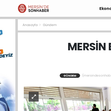
Ekon
Anasayfa
Gündem
MERSİN 
(mersindesonhaber)
GÜNDEM