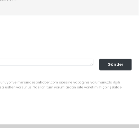
Gönder
ulunuyor ve mersindesonhaber.com sitesine yaptığınız yorumunuzla ilgili
a üstleniyorsunuz. Yazılan tüm yorumlardan site yönetimi hiçbir şekilde