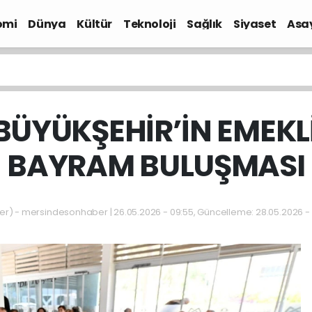
omi
Dünya
Kültür
Teknoloji
Sağlık
Siyaset
Asa
BÜYÜKŞEHİR’İN EMEKLİ
BAYRAM BULUŞMASI
 - mersindesonhaber | 26.05.2026 - 09:55, Güncelleme: 28.05.2026 - 