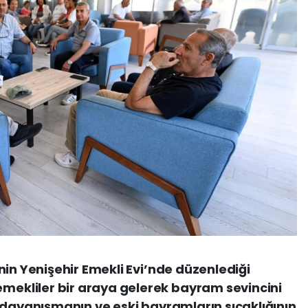
nin Yenişehir Emekli Evi’nde düzenlediği
kliler bir araya gelerek bayram sevincini
 dayanışmanın ve eski bayramların sıcaklığının