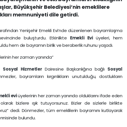
aşlar, Büyükşehir Belediyesi’nin emeklilere
ları memnuniyeti dile getirdi.
 tarafından Yenişehir Emekli Evi’nde düzenlenen bayramlaşma
sevincinde buluşturdu. Etkinlikte
Emekli Evi
üyeleri, hem
buldu hem de bayramın birlik ve beraberlik ruhunu yaşadı.
lerinin her zaman yanında”
an
Sosyal Hizmetler
Dairesine Başkanlığına bağlı
Sosyal
ler, bayramların kırgınlıkların unutulduğu, dostlukların
ekli evi
üyelerinin her zaman yanında olduklarını ifade eden
larak bizlere ışık tutuyorsunuz. Bizler de sizlerle birlikte
uz” dedi. Dönmezler, tüm emeklilerin bayramını kutlayarak
ennisinde bulundu.