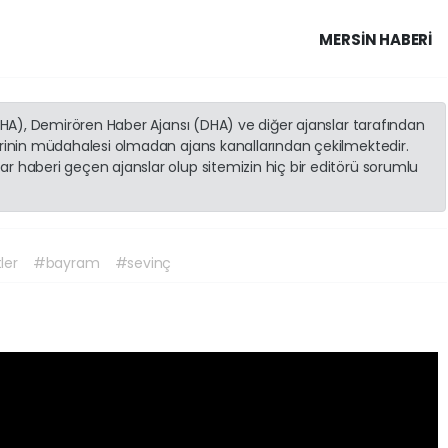
MERSIN HABERİ
(İHA), Demirören Haber Ajansı (DHA) ve diğer ajanslar tarafından
erinin müdahalesi olmadan ajans kanallarından çekilmektedir.
r haberi geçen ajanslar olup sitemizin hiç bir editörü sorumlu
ler
#bayram
#sevinç