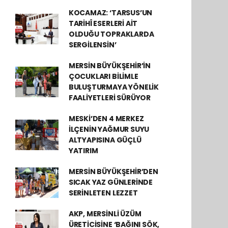
KOCAMAZ: ‘TARSUS’UN
TARİHÎ ESERLERİ AİT
OLDUĞU TOPRAKLARDA
SERGİLENSİN’
MERSİN BÜYÜKŞEHİR’İN
ÇOCUKLARI BİLİMLE
BULUŞTURMAYA YÖNELİK
FAALİYETLERİ SÜRÜYOR
MESKİ’DEN 4 MERKEZ
İLÇENİN YAĞMUR SUYU
ALTYAPISINA GÜÇLÜ
YATIRIM
MERSİN BÜYÜKŞEHİR’DEN
SICAK YAZ GÜNLERİNDE
SERİNLETEN LEZZET
AKP, MERSİNLİ ÜZÜM
ÜRETİCİSİNE ‘BAĞINI SÖK,