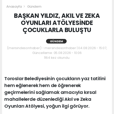
Anasayfa
Gündem
BAŞKAN YILDIZ, AKIL VE ZEKA
OYUNLARI ATÖLYESİNDE
ÇOCUKLARLA BULUŞTU
GÜNDEM
(mersindesonhaber) - mersindesonhaber | 04.08.2026 - 15:07,
Güncelleme: 05.08.2026 - 10:06
1164 kez okundu.
Toroslar Belediyesinin çocukların yaz tatilini
hem eğlenerek hem de öğrenerek
geçirmelerini sağlamak amacıyla kırsal
mahallelerde düzenlediği Akıl ve Zeka
Oyunları Atölyesi, yoğun ilgi görüyor.