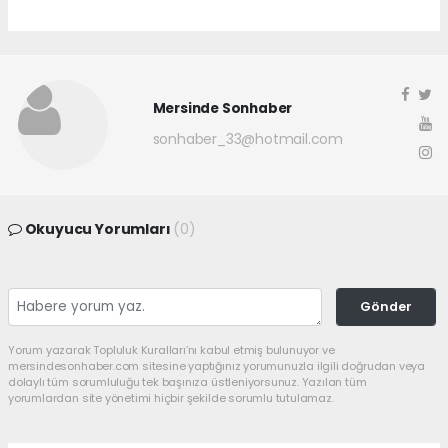
Mersinde Sonhaber
sonhaber_33@hotmail.com
Okuyucu Yorumları
(0)
Gönder
Yorum yazarak Topluluk Kuralları’nı kabul etmiş bulunuyor ve
mersindesonhaber.com sitesine yaptığınız yorumunuzla ilgili doğrudan veya
dolaylı tüm sorumluluğu tek başınıza üstleniyorsunuz. Yazılan tüm
yorumlardan site yönetimi hiçbir şekilde sorumlu tutulamaz.