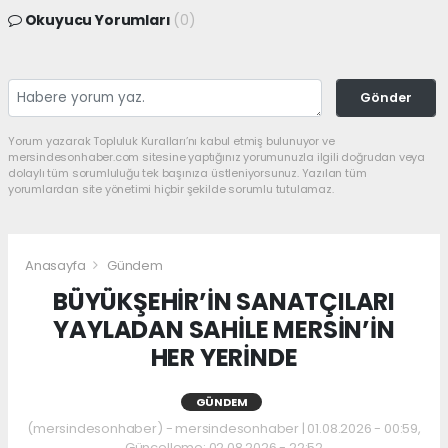
Okuyucu Yorumları
(0)
Gönder
Yorum yazarak Topluluk Kuralları’nı kabul etmiş bulunuyor ve
mersindesonhaber.com sitesine yaptığınız yorumunuzla ilgili doğrudan veya
dolaylı tüm sorumluluğu tek başınıza üstleniyorsunuz. Yazılan tüm
yorumlardan site yönetimi hiçbir şekilde sorumlu tutulamaz.
Anasayfa
Gündem
BÜYÜKŞEHİR’İN SANATÇILARI
YAYLADAN SAHİLE MERSİN’İN
HER YERİNDE
GÜNDEM
(mersindesonhaber) - mersindesonhaber | 01.08.2026 - 00:59,
Güncelleme: 02.08.2026 - 22:52