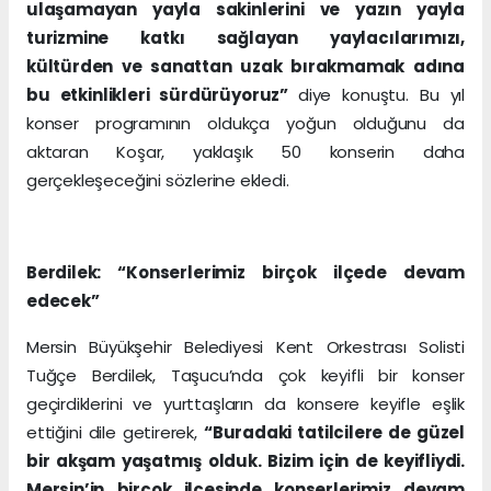
ulaşamayan yayla sakinlerini ve yazın yayla
turizmine katkı sağlayan yaylacılarımızı,
kültürden ve sanattan uzak bırakmamak adına
bu etkinlikleri sürdürüyoruz”
diye konuştu. Bu yıl
konser programının oldukça yoğun olduğunu da
aktaran Koşar, yaklaşık 50 konserin daha
gerçekleşeceğini sözlerine ekledi.
Berdilek: “Konserlerimiz birçok ilçede devam
edecek”
Mersin Büyükşehir Belediyesi Kent Orkestrası Solisti
Tuğçe Berdilek, Taşucu’nda çok keyifli bir konser
geçirdiklerini ve yurttaşların da konsere keyifle eşlik
ettiğini dile getirerek,
“Buradaki tatilcilere de güzel
bir akşam yaşatmış olduk. Bizim için de keyifliydi.
Mersin’in birçok ilçesinde konserlerimiz devam