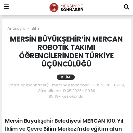
Anasayfa
Bilim
MERSİN BÜYÜKŞEHİR’İN MERCAN
ROBOTİK TAKIMI
ÖĞRENCİLERİNDEN TÜRKİYE
ÜÇÜNCÜLÜĞÜ
BILIM
(mersindesonhaber) - mersindesonhaber | 10.05.2026 - 09:59,
Güncelleme: 10.05.2026 - 09:59
8549+ kez okundu.
Mersin Büyükşehir Belediyesi MERCAN 100. Yıl
İklim ve Çevre Bilim Merkezi’nde eğitim alan