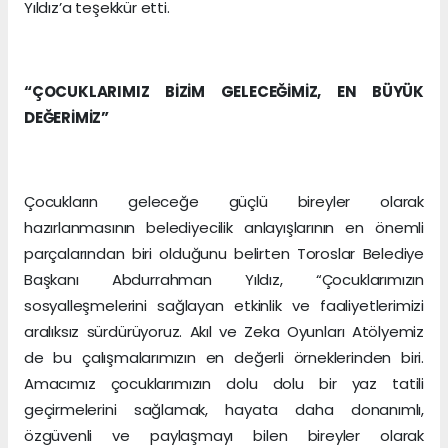
Yıldız’a teşekkür etti.
“ÇOCUKLARIMIZ BİZİM GELECEĞİMİZ, EN BÜYÜK
DEĞERİMİZ”
Çocukların geleceğe güçlü bireyler olarak
hazırlanmasının belediyecilik anlayışlarının en önemli
parçalarından biri olduğunu belirten Toroslar Belediye
Başkanı Abdurrahman Yıldız, “Çocuklarımızın
sosyalleşmelerini sağlayan etkinlik ve faaliyetlerimizi
aralıksız sürdürüyoruz. Akıl ve Zeka Oyunları Atölyemiz
de bu çalışmalarımızın en değerli örneklerinden biri.
Amacımız çocuklarımızın dolu dolu bir yaz tatili
geçirmelerini sağlamak, hayata daha donanımlı,
özgüvenli ve paylaşmayı bilen bireyler olarak