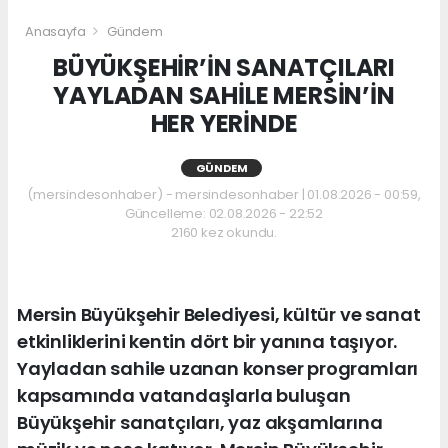
Anasayfa
Gündem
BÜYÜKŞEHİR’İN SANATÇILARI
YAYLADAN SAHİLE MERSİN’İN
HER YERİNDE
GÜNDEM
(mersindesonhaber) - mersindesonhaber | 01.08.2026 - 00:59,
Güncelleme: 02.08.2026 - 22:52
2160 kez okundu.
Mersin Büyükşehir Belediyesi, kültür ve sanat
etkinliklerini kentin dört bir yanına taşıyor.
Yayladan sahile uzanan konser programları
kapsamında vatandaşlarla buluşan
Büyükşehir sanatçıları, yaz akşamlarına