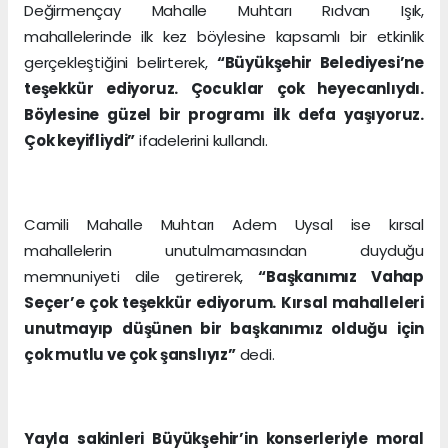
Değirmençay Mahalle Muhtarı Rıdvan Işık,
mahallelerinde ilk kez böylesine kapsamlı bir etkinlik
gerçekleştiğini belirterek,
“Büyükşehir Belediyesi’ne
teşekkür ediyoruz. Çocuklar çok heyecanlıydı.
Böylesine güzel bir programı ilk defa yaşıyoruz.
Çok keyifliydi”
ifadelerini kullandı.
Camili Mahalle Muhtarı Adem Uysal ise kırsal
mahallelerin unutulmamasından duyduğu
memnuniyeti dile getirerek,
“Başkanımız Vahap
Seçer’e çok teşekkür ediyorum. Kırsal mahalleleri
unutmayıp düşünen bir başkanımız olduğu için
çok mutlu ve çok şanslıyız”
dedi.
Yayla sakinleri Büyükşehir’in konserleriyle moral