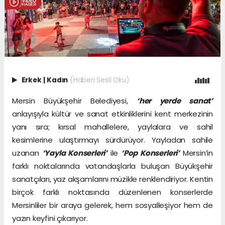
Erkek
|
Kadın
(Haberi Sesli Oku)
Mersin Büyükşehir Belediyesi,
‘her yerde sanat’
anlayışıyla kültür ve sanat etkinliklerini kent merkezinin
yanı sıra; kırsal mahallelere, yaylalara ve sahil
kesimlerine ulaştırmayı sürdürüyor. Yayladan sahile
uzanan
‘Yayla Konserleri’
ile
‘Pop Konserleri’
Mersin’in
farklı noktalarında vatandaşlarla buluşan Büyükşehir
sanatçıları, yaz akşamlarını müzikle renklendiriyor. Kentin
birçok farklı noktasında düzenlenen konserlerde
Mersinliler bir araya gelerek, hem sosyalleşiyor hem de
yazın keyfini çıkarıyor.