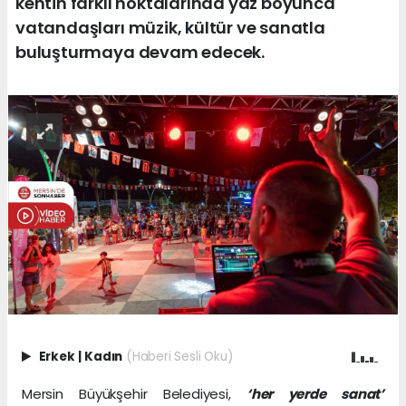
kentin farklı noktalarında yaz boyunca
vatandaşları müzik, kültür ve sanatla
buluşturmaya devam edecek.
Erkek
|
Kadın
(Haberi Sesli Oku)
Mersin Büyükşehir Belediyesi,
‘her yerde sanat’