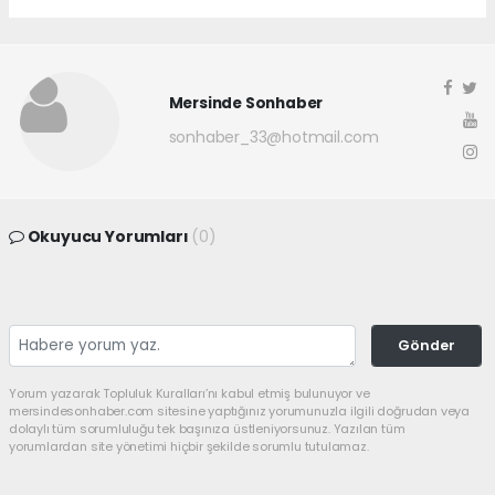
Mersinde Sonhaber
sonhaber_33@hotmail.com
Okuyucu Yorumları
(0)
Gönder
Yorum yazarak Topluluk Kuralları’nı kabul etmiş bulunuyor ve
mersindesonhaber.com sitesine yaptığınız yorumunuzla ilgili doğrudan veya
dolaylı tüm sorumluluğu tek başınıza üstleniyorsunuz. Yazılan tüm
yorumlardan site yönetimi hiçbir şekilde sorumlu tutulamaz.