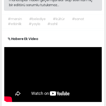
muhataplar haberi geçen ajanslar olup sitemizin hiç
bir editörü sorumlu tutulamaz...
#mersin
#belediye
#kültür
#sanat
#etkinlik
#yayla
#sahil
Habere Ek Video