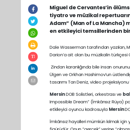
Miguel de Cervantes’in ölümsü
tiyatro ve müzikal repertuarın
Adam” (Man of La Mancha) mü
en etkileyici temsillerinden bi
Dale Wasserman tarafından yazılan, Mu
Darion’a ait olan bu müzikalin türkçesi 
Zindan karanlığında bile insan onurunun
Ülgen ve Orkhan Hashimov’un üstlendiği
tasarımı Tarı Deniz, video projeksiyonu 
Mersin
DOB Solistleri, orkestrası ve
ba
Impossible Dream” (İmkânsız Rüya) par
etkileyici oyuncu kadrosuyla
Mersin
DO
İmkânsız hayalleri mümkün kılmak için 
figürüdür. Onun “gerçek” yerine “olmas