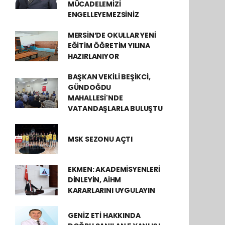
MÜCADELEMİZİ
ENGELLEYEMEZSİNİZ
MERSİN’DE OKULLAR YENİ
EĞİTİM ÖĞRETİM YILINA
HAZIRLANIYOR
BAŞKAN VEKİLİ BEŞİKCİ,
GÜNDOĞDU
MAHALLESİ'NDE
VATANDAŞLARLA BULUŞTU
MSK SEZONU AÇTI
EKMEN: AKADEMİSYENLERİ
DİNLEYİN, AİHM
KARARLARINI UYGULAYIN
GENİZ ETİ HAKKINDA