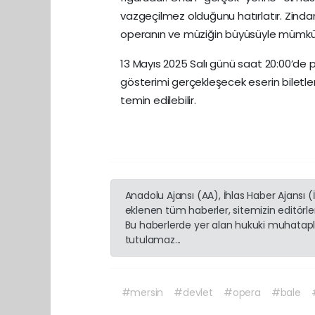
vazgeçilmez olduğunu hatırlatır. Zindan
operanın ve müziğin büyüsüyle mümkün
13 Mayıs 2025 Salı günü saat 20:00’de 
gösterimi gerçekleşecek eserin biletle
temin edilebilir.
Anadolu Ajansı (AA), İhlas Haber Ajansı 
eklenen tüm haberler, sitemizin editörl
Bu haberlerde yer alan hukuki muhatapla
tutulamaz...
#mersin
#devlet
#opera
#bale