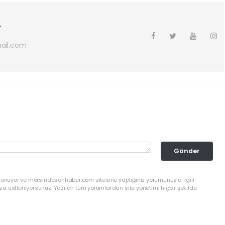
r
ail.com
Gönder
ulunuyor ve mersindesonhaber.com sitesine yaptığınız yorumunuzla ilgili
a üstleniyorsunuz. Yazılan tüm yorumlardan site yönetimi hiçbir şekilde