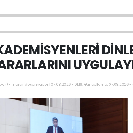
KADEMİSYENLERİ DİNLE
ARARLARINI UYGULAY
) - mersindesonhaber | 07.08.2026 - 01:16, Güncelleme: 07.08.2026 - 