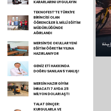
KARARLARINI UYGULAYIN
TEKNOFEST’TE TÜRKİYE
BİRİNCİSİ OLAN
ÖĞRENCİLER İL MİLLÎ EĞİTİM
MÜDÜRLÜĞÜNDE
AĞIRLANDI
MERSİN’DE OKULLAR YENİ
EĞİTİM ÖĞRETİM YILINA
HAZIRLANIYOR
GENİZ ETİ HAKKINDA
DOĞRU SANILAN 5 YANLIŞ!
MERSİN HAZIR GİYİM
İHRACATI 7 AYDA 211
MİLYON DOLARI AŞTI
TALAT DİNÇER:
KURGULARLA VE