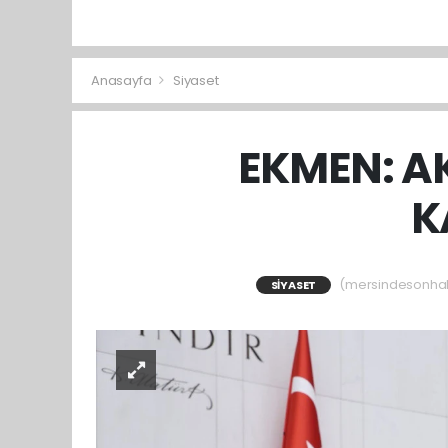
Anasayfa
Siyaset
EKMEN: A
K
(mersindesonhaber
SIYASET