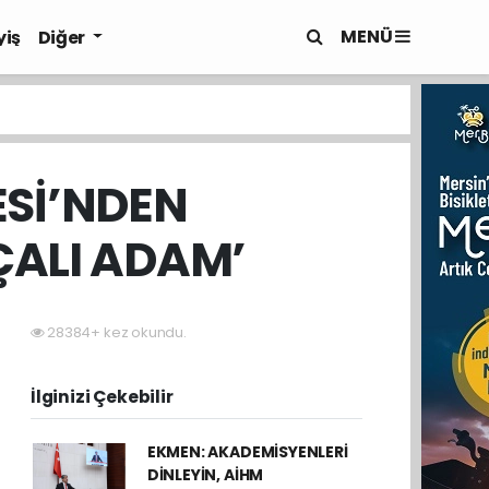
MENÜ
yiş
Diğer
ESİ’NDEN
ÇALI ADAM’
5
28384+ kez okundu.
İlginizi Çekebilir
EKMEN: AKADEMİSYENLERİ
DİNLEYİN, AİHM