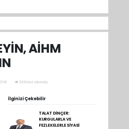
YİN, AİHM
IN
01:16
329 kez okundu.
İlginizi Çekebilir
TALAT DİNÇER:
KURGULARLA VE
FEZLEKELERLE SİYASİ