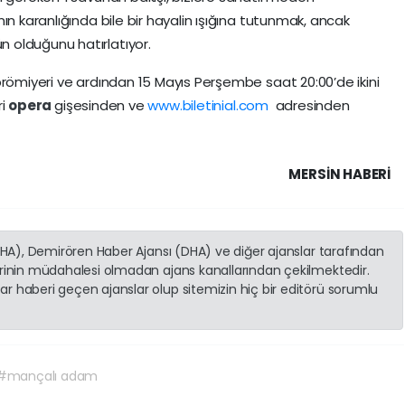
ın karanlığında bile bir hayalin ışığına tutunmak, ancak
 olduğunu hatırlatıyor.
prömiyeri ve ardından 15 Mayıs Perşembe saat 20:00’de ikini
ri
opera
gişesinden ve
www.biletinial.com
adresinden
MERSIN HABERİ
(İHA), Demirören Haber Ajansı (DHA) ve diğer ajanslar tarafından
erinin müdahalesi olmadan ajans kanallarından çekilmektedir.
r haberi geçen ajanslar olup sitemizin hiç bir editörü sorumlu
#mançalı adam