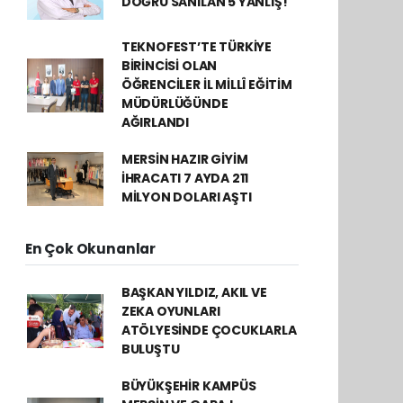
DOĞRU SANILAN 5 YANLIŞ!
TEKNOFEST’TE TÜRKİYE
BİRİNCİSİ OLAN
ÖĞRENCİLER İL MİLLÎ EĞİTİM
MÜDÜRLÜĞÜNDE
AĞIRLANDI
MERSİN HAZIR GİYİM
İHRACATI 7 AYDA 211
MİLYON DOLARI AŞTI
En Çok Okunanlar
BAŞKAN YILDIZ, AKIL VE
ZEKA OYUNLARI
ATÖLYESİNDE ÇOCUKLARLA
BULUŞTU
BÜYÜKŞEHİR KAMPÜS