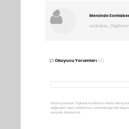
Mersinde Sonhabe
sonhaber_33@hotm
Okuyucu Yorumları
(0)
Yorum yazarak Topluluk Kuralları’nı kabul etmiş b
doğrudan veya dolaylı tüm sorumluluğu tek başınız
sorumlu tutulamaz.