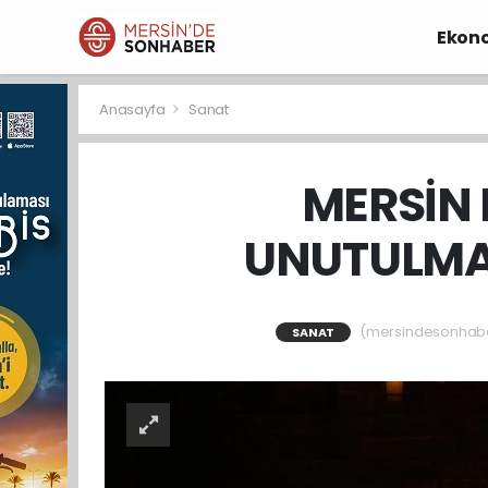
Ekon
Anasayfa
Sanat
MERSİN 
UNUTULMAZ
(mersindesonhaber)
SANAT