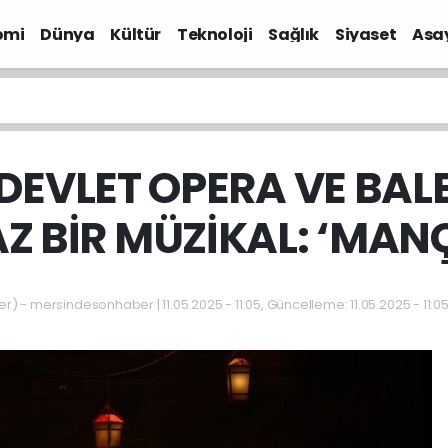
omi
Dünya
Kültür
Teknoloji
Sağlık
Siyaset
Asa
DEVLET OPERA VE BAL
 BİR MÜZİKAL: ‘MAN
 - mersindesonhaber | 11.05.2025 - 11:05, Güncelleme: 11.05.2025 - 11:0