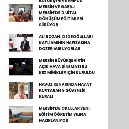
BÜYÜKŞEHİR KAMPÜS
MERSİN VE GARAJ
MERSİN’DE DİJİTAL
DÖNÜŞÜM EĞİTİMLERİ
SÜRÜYOR
ALİ BOZAN: DEDEOĞULLARI
KATLİAMININ HAFIZASINA
DOZER VURUYORLAR
MERSİN BÜYÜKŞEHİR’İN
AÇIK HAVA SİNEMASI BU
KEZ MİNİKLER İÇİN KURULDU
HAVUZ KENARINDA HAYAT
KURTARAN 9 GÜVENLİK
KURALI
MERSİN’DE OKULLAR YENİ
EĞİTİM ÖĞRETİM YILINA
HAZIRLANIYOR