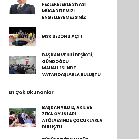
FEZLEKELERLE SİYASİ
MÜCADELEMİZİ
ENGELLEYEMEZSİNİZ
MSK SEZONU AÇTI
BAŞKAN VEKİLİ BEŞİKCİ,
GÜNDOĞDU
MAHALLESİ'NDE
VATANDAŞLARLA BULUŞTU
En Çok Okunanlar
BAŞKAN YILDIZ, AKIL VE
ZEKA OYUNLARI
ATÖLYESİNDE ÇOCUKLARLA
BULUŞTU