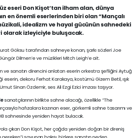
z eseri Don Kişot’tan ilham alan, dünya
ın en önemli eserlerinden biri olan “Mançalı
zikali, idealizm ve hayal gücünün sahnedeki
ri olarak izleyiciyle buluşacak.
rat Göksu tarafından sahneye konan, şarkı sözleri Joe
Güngör Dilmen’e ve müzikleri Mitch Leigh’e ait.
 ve sanatın direncini anlatan eserin orkestra şefliğini Aytuğ
 eserin, dekoru Ferhat Karakaya, kostümü Gizem Betil, ışık
Umut Sinan Özdemir, ses Ali Ezgi Ezici imzası taşıyor.
le
sanatçılarının birlikte sahne alacağı, özellikle “The
çasıyla hafızalara kazınan eser, görkemli sahne tasarımı ve
B sahnesinde yeniden hayat bulacak.
yola çıkan Don Kişot, her çağda yeniden doğan bir direniş
ı gereken”i savunan bakışı, bizlere sanatın neden