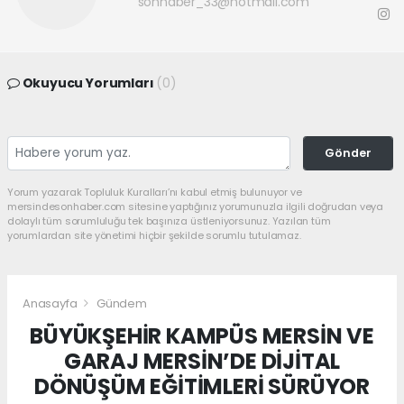
sonhaber_33@hotmail.com
Okuyucu Yorumları
(0)
Gönder
Yorum yazarak Topluluk Kuralları’nı kabul etmiş bulunuyor ve
mersindesonhaber.com sitesine yaptığınız yorumunuzla ilgili doğrudan veya
dolaylı tüm sorumluluğu tek başınıza üstleniyorsunuz. Yazılan tüm
yorumlardan site yönetimi hiçbir şekilde sorumlu tutulamaz.
Anasayfa
Gündem
BÜYÜKŞEHİR KAMPÜS MERSİN VE
GARAJ MERSİN’DE DİJİTAL
DÖNÜŞÜM EĞİTİMLERİ SÜRÜYOR