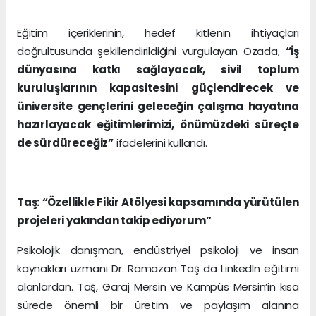
Eğitim içeriklerinin, hedef kitlenin ihtiyaçları
doğrultusunda şekillendirildiğini vurgulayan Özada,
“İş
dünyasına katkı sağlayacak, sivil toplum
kuruluşlarının kapasitesini güçlendirecek ve
üniversite gençlerini geleceğin çalışma hayatına
hazırlayacak eğitimlerimizi, önümüzdeki süreçte
de sürdüreceğiz”
ifadelerini kullandı.
Taş: “Özellikle Fikir Atölyesi kapsamında yürütülen
projeleri yakından takip ediyorum”
Psikolojik danışman, endüstriyel psikoloji ve insan
kaynakları uzmanı Dr. Ramazan Taş da Linkedln eğitimi
alanlardan. Taş, Garaj Mersin ve Kampüs Mersin’in kısa
sürede önemli bir üretim ve paylaşım alanına