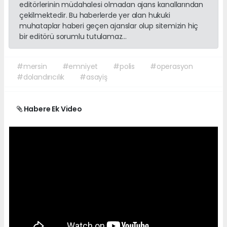
editörlerinin müdahalesi olmadan ajans kanallarından
çekilmektedir. Bu haberlerde yer alan hukuki
muhataplar haberi geçen ajanslar olup sitemizin hiç
bir editörü sorumlu tutulamaz...
#mersin
#emniyet
#polis
#operasyon
#dolandırıcılık
#asayiş
Habere Ek Video