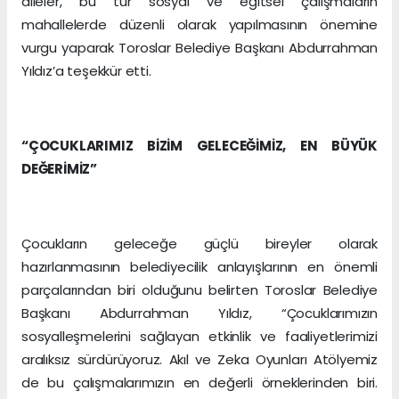
aileler, bu tür sosyal ve eğitsel çalışmaların
mahallelerde düzenli olarak yapılmasının önemine
vurgu yaparak Toroslar Belediye Başkanı Abdurrahman
Yıldız’a teşekkür etti.
“ÇOCUKLARIMIZ BİZİM GELECEĞİMİZ, EN BÜYÜK
DEĞERİMİZ”
Çocukların geleceğe güçlü bireyler olarak
hazırlanmasının belediyecilik anlayışlarının en önemli
parçalarından biri olduğunu belirten Toroslar Belediye
Başkanı Abdurrahman Yıldız, “Çocuklarımızın
sosyalleşmelerini sağlayan etkinlik ve faaliyetlerimizi
aralıksız sürdürüyoruz. Akıl ve Zeka Oyunları Atölyemiz
de bu çalışmalarımızın en değerli örneklerinden biri.