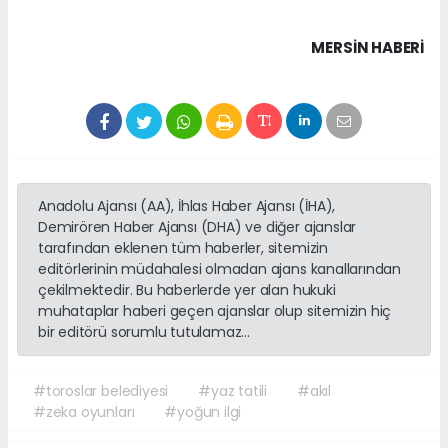
MERSIN HABERİ
Anadolu Ajansı (AA), İhlas Haber Ajansı (İHA),
Demirören Haber Ajansı (DHA) ve diğer ajanslar
tarafından eklenen tüm haberler, sitemizin
editörlerinin müdahalesi olmadan ajans kanallarından
çekilmektedir. Bu haberlerde yer alan hukuki
muhataplar haberi geçen ajanslar olup sitemizin hiç
bir editörü sorumlu tutulamaz...
#toroslar belediyesi
#yaz tatili
#akıl
#zeka oyunları
#yoğun ilgi