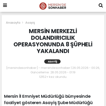
Anasayfa
Asayiş
MERSİN MERKEZLİ
DOLANDIRICILIK
OPERASYONUNDA 8 ŞÜPHELİ
YAKALANDI
ASAYIŞ
(mersindesonhaber) - mersindesonhaber | 26.05.2026 - 00:26,
Güncelleme: 28.05.2026 - 01:19
12152+ kez okundu.
Mersin İl Emniyet Müdürlüğü bünyesinde
faaliyet gösteren Asayiş Şube Müdürlüğü