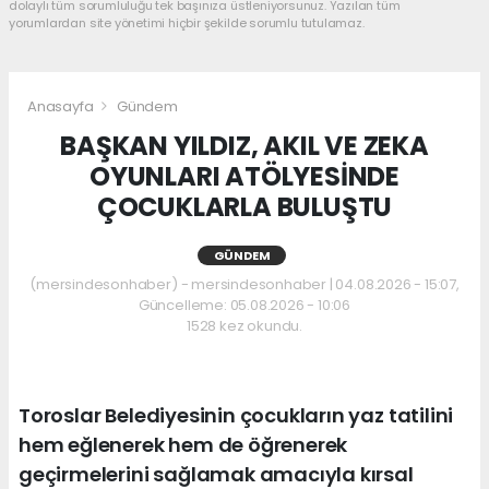
dolaylı tüm sorumluluğu tek başınıza üstleniyorsunuz. Yazılan tüm
yorumlardan site yönetimi hiçbir şekilde sorumlu tutulamaz.
Anasayfa
Gündem
BAŞKAN YILDIZ, AKIL VE ZEKA
OYUNLARI ATÖLYESİNDE
ÇOCUKLARLA BULUŞTU
GÜNDEM
(mersindesonhaber) - mersindesonhaber | 04.08.2026 - 15:07,
Güncelleme: 05.08.2026 - 10:06
1528 kez okundu.
Toroslar Belediyesinin çocukların yaz tatilini
hem eğlenerek hem de öğrenerek
geçirmelerini sağlamak amacıyla kırsal