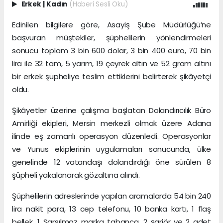
Erkek
|
Kadın
(Haberi Sesli Oku)
Edinilen bilgilere göre, Asayiş Şube Müdürlüğü’ne
başvuran müştekiler, şüphelilerin yönlendirmeleri
sonucu toplam 3 bin 600 dolar, 3 bin 400 euro, 70 bin
lira ile 32 tam, 5 yarım, 19 çeyrek altın ve 52 gram altını
bir erkek şüpheliye teslim ettiklerini belirterek şikâyetçi
oldu.
Şikâyetler üzerine çalışma başlatan Dolandırıcılık Büro
Amirliği ekipleri, Mersin merkezli olmak üzere Adana
ilinde eş zamanlı operasyon düzenledi. Operasyonlar
ve Yunus ekiplerinin uygulamaları sonucunda, ülke
genelinde 12 vatandaşı dolandırdığı öne sürülen 8
şüpheli yakalanarak gözaltına alındı.
Şüphelilerin adreslerinde yapılan aramalarda 54 bin 240
lira nakit para, 13 cep telefonu, 10 banka kartı, 1 flaş
bellek, 1 Sarsılmaz marka tabanca, 2 şarjör ve 2 adet