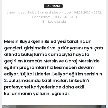
GÜNDEM
(mersindesonhaber) - mersindesonhaber | 04.08.2026 - 22:12,
Güncelleme: 05.08.2026 - 10:04
1341 kez okundu.
Mersin Büyükşehir Belediyesi tarafından
gençleri, girişimcileri ve iş dünyasını aynı çatı
altında buluşturmak amacıyla hayata
geçirilen Kampüs Mersin ve Garaj Mersin’de
eğitim programları hız kesmeden devam
ediyor. ‘Dijital Liderler Geliyor’ eğitim serisinin
2. buluşmasında katılımcılar, LinkedIn’i
profesyonel kariyerlerinde daha etkili
kullanmanın yollarını öğrendi.