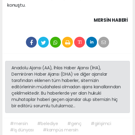
konuştu.
MERSIN HABERİ
Anadolu Ajansı (AA), İhlas Haber Ajansı (İHA),
Demirören Haber Ajansı (DHA) ve diğer ajanslar
tarafından eklenen tüm haberler, sitemizin
editörlerinin müdahalesi olmadan ajans kanallarından
çekilmektedir. Bu haberlerde yer alan hukuki
muhataplar haberi geçen ajanslar olup sitemizin hiç
bir editörü sorumlu tutulamaz...
#mersin
#belediye
#genç
#girişimci
#iş dünyası
#kampüs mersin