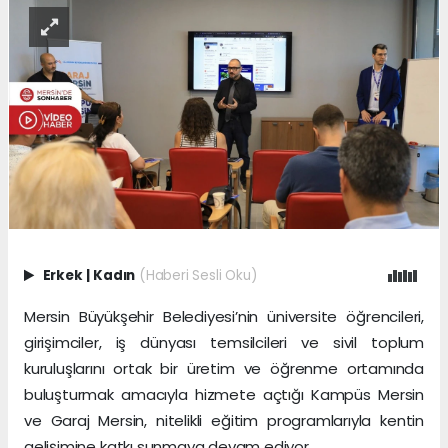
Erkek
|
Kadın
(Haberi Sesli Oku)
Mersin Büyükşehir Belediyesi’nin üniversite öğrencileri,
girişimciler, iş dünyası temsilcileri ve sivil toplum
kuruluşlarını ortak bir üretim ve öğrenme ortamında
buluşturmak amacıyla hizmete açtığı Kampüs Mersin
ve Garaj Mersin, nitelikli eğitim programlarıyla kentin
gelişimine katkı sunmaya devam ediyor.