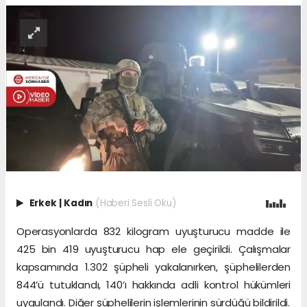
Erkek
|
Kadın
(Haberi Sesli Oku)
Operasyonlarda 832 kilogram uyuşturucu madde ile
425 bin 419 uyuşturucu hap ele geçirildi. Çalışmalar
kapsamında 1.302 şüpheli yakalanırken, şüphelilerden
844’ü tutuklandı, 140’ı hakkında adli kontrol hükümleri
uygulandı. Diğer şüphelilerin işlemlerinin sürdüğü bildirildi.