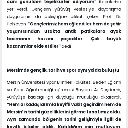
canı gönülden teşekkürler ediyorum”
ifadelerine
yer verdi. Gençlerin yürüyüş vesilesiyle dayanışma
duygularının da pekiştiğine dikkat çeken Prof. Dr.
Pehlevan,
“Gençlerimiz hem eğlendiler hem de şehir
yaşantısından uzakta antik patikalara ayak
basmanın hazzını yaşadılar. Çok büyük
kazanımlar elde ettiler”
dedi.
Mersin’de gençlik, tarih ve spor aynı yolda buluştu
Mersin Üniversitesi Spor Bilimleri Fakültesi Beden Eğitimi
ve Spor Öğretmenliği öğrencisi Bayram Ali Daşdemir,
yürüyüşe katıldığı için duyduğu mutluluğu aktararak,
“Hem arkadaşlarımla keyifli vakit geçirdim hem de
Mersin’in tarihi güzelliklerini görme fırsatımız oldu.
Aynı zamanda bölgenin tarihi gelişimiyle ilgili de
keyifli bilgiler aldık. Katıldığım için mutluyum.