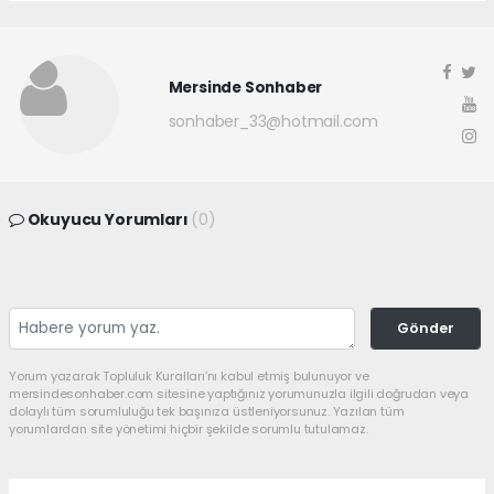
Mersinde Sonhaber
sonhaber_33@hotmail.com
Okuyucu Yorumları
(0)
Gönder
Yorum yazarak Topluluk Kuralları’nı kabul etmiş bulunuyor ve
mersindesonhaber.com sitesine yaptığınız yorumunuzla ilgili doğrudan veya
dolaylı tüm sorumluluğu tek başınıza üstleniyorsunuz. Yazılan tüm
yorumlardan site yönetimi hiçbir şekilde sorumlu tutulamaz.