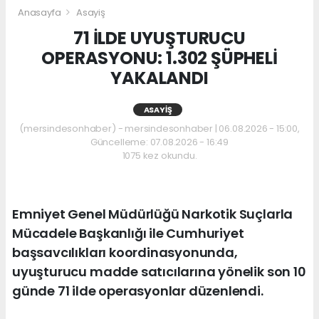
Anasayfa
Asayiş
71 İLDE UYUŞTURUCU
OPERASYONU: 1.302 ŞÜPHELİ
YAKALANDI
ASAYIŞ
(mersindesonhaber) - mersindesonhaber | 06.08.2026 - 15:00,
Güncelleme: 07.08.2026 - 16:49
1075 kez okundu.
Emniyet Genel Müdürlüğü Narkotik Suçlarla
Mücadele Başkanlığı ile Cumhuriyet
başsavcılıkları koordinasyonunda,
uyuşturucu madde satıcılarına yönelik son 10
günde 71 ilde operasyonlar düzenlendi.