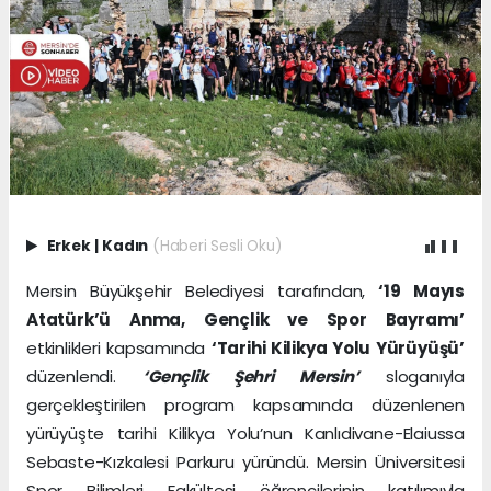
Erkek
|
Kadın
(Haberi Sesli Oku)
Mersin Büyükşehir Belediyesi tarafından,
‘19 Mayıs
Atatürk’ü Anma, Gençlik ve Spor Bayramı’
etkinlikleri kapsamında
‘Tarihi Kilikya Yolu Yürüyüşü’
düzenlendi.
‘Gençlik Şehri Mersin’
sloganıyla
gerçekleştirilen program kapsamında düzenlenen
yürüyüşte tarihi Kilikya Yolu’nun Kanlıdivane-Elaiussa
Sebaste-Kızkalesi Parkuru yüründü. Mersin Üniversitesi
Spor Bilimleri Fakültesi öğrencilerinin katılımıyla