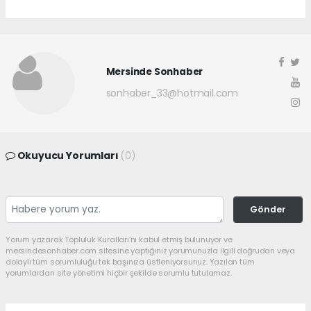
Mersinde Sonhaber
sonhaber_33@hotmail.com
Okuyucu Yorumları
(0)
Gönder
Yorum yazarak Topluluk Kuralları’nı kabul etmiş bulunuyor ve
mersindesonhaber.com sitesine yaptığınız yorumunuzla ilgili doğrudan veya
dolaylı tüm sorumluluğu tek başınıza üstleniyorsunuz. Yazılan tüm
yorumlardan site yönetimi hiçbir şekilde sorumlu tutulamaz.