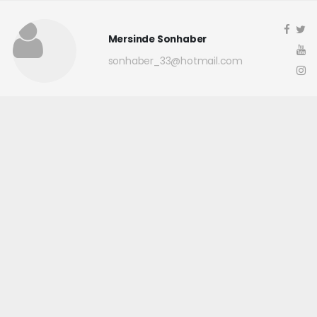
Mersinde Sonhaber
sonhaber_33@hotmail.com
Okuyucu Yorumları
(0)
Gönder
Yorum yazarak Topluluk Kuralları’nı kabul etmiş bulunuyor ve
mersindesonhaber.com sitesine yaptığınız yorumunuzla ilgili doğrudan veya
dolaylı tüm sorumluluğu tek başınıza üstleniyorsunuz. Yazılan tüm
yorumlardan site yönetimi hiçbir şekilde sorumlu tutulamaz.