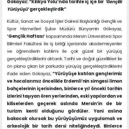
Gökayaz: “Kilikya Yolu’nda tarihle iç içe bir
‘Gençlik
Yürüyüşü’
gerçekleştirdik”
Kültür, Sanat ve Sosyal İşler Dairesi Başkanlığı Gençlik ve
Spor Hizmetleri Şube Müdürü Bünyamin Gökayaz,
‘Gençlik Haftası’
kapsamında Mersin Üniversitesi Spor
Bilimleri Fakültesi ile iş birliği içerisinde akademisyenler
ve öğrencilerin katılımı ile çok güzel bir yürüyüş
gerçekleştirdiklerini aktardı. Tarihi ve doğal güzellikleri ile
ön plana çıkan bir parkurda yürüyüş gerçekleştirdiklerini
ifade eden Gökayaz,
“Yürüyüşe katılan gençlerimiz
ve hocalarımız öncelikle Erdemli’nin simgesi limon
bahçelerinin içerisinden, binlerce yıl önceki tarihin
izlerini taşıyan ören yerlerinden, eski yapılardan ve
kiliselerden geçerek aslında Mersin’in de bir
turizm kenti olduğunu gördüler. Yani aslına
bakacak olursak bu yürüyüşümüz uygulamalı ve
arkeolojik bir tarih dersi niteliğindeydi. Binlerce