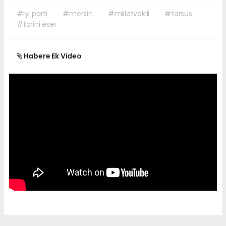
#iyi parti
#mersin
#milletvekili
#tarsus
#tarihi eser
Habere Ek Video