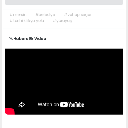
#mersin
#belediye
#vahap seçer
#tarihi kilikya yolu
#yürüyüş
Habere Ek Video