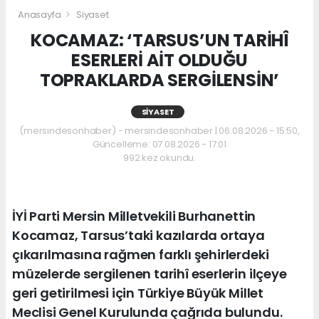
Anasayfa
Siyaset
KOCAMAZ: ‘TARSUS’UN TARİHÎ
ESERLERİ AİT OLDUĞU
TOPRAKLARDA SERGİLENSİN’
SIYASET
(mersindesonhaber) - mersindesonhaber | 06.08.2026 - 15:50,
Güncelleme: 07.08.2026 - 17:01
992 kez okundu.
İYİ Parti Mersin Milletvekili Burhanettin
Kocamaz, Tarsus’taki kazılarda ortaya
çıkarılmasına rağmen farklı şehirlerdeki
müzelerde sergilenen tarihî eserlerin ilçeye
geri getirilmesi için Türkiye Büyük Millet
Meclisi Genel Kurulunda çağrıda bulundu.