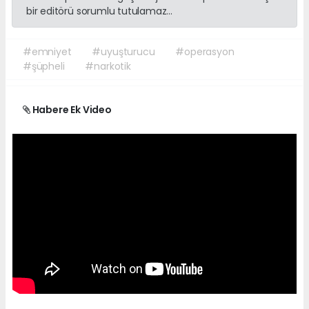
bir editörü sorumlu tutulamaz...
#emniyet
#uyuşturucu
#operasyon
#şüpheli
#narkotik
Habere Ek Video