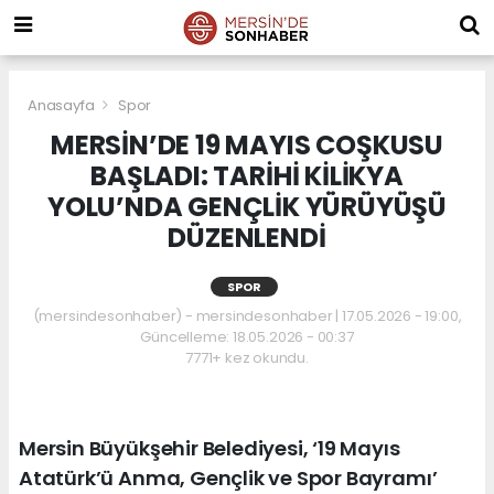
Anasayfa
Spor
MERSİN’DE 19 MAYIS COŞKUSU
BAŞLADI: TARİHİ KİLİKYA
YOLU’NDA GENÇLİK YÜRÜYÜŞÜ
DÜZENLENDİ
SPOR
(mersindesonhaber) - mersindesonhaber | 17.05.2026 - 19:00,
Güncelleme: 18.05.2026 - 00:37
7771+ kez okundu.
Mersin Büyükşehir Belediyesi, ‘19 Mayıs
Atatürk’ü Anma, Gençlik ve Spor Bayramı’