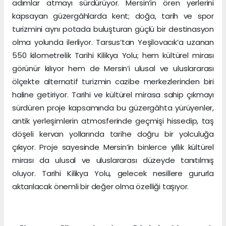
adımlar atmayı sürdürüyor. Mersin’in ören yerlerini
kapsayan güzergâhlarda kent; doğa, tarih ve spor
turizmini aynı potada buluşturan güçlü bir destinasyon
olma yolunda ilerliyor. Tarsus’tan Yeşilovacık’a uzanan
550 kilometrelik Tarihi Kilikya Yolu; hem kültürel mirası
görünür kılıyor hem de Mersin’i ulusal ve uluslararası
ölçekte alternatif turizmin cazibe merkezlerinden biri
haline getiriyor. Tarihi ve kültürel mirasa sahip çıkmayı
sürdüren proje kapsamında bu güzergâhta yürüyenler,
antik yerleşimlerin atmosferinde geçmişi hissedip, taş
döşeli kervan yollarında tarihe doğru bir yolculuğa
çıkıyor. Proje sayesinde Mersin’in binlerce yıllık kültürel
mirası da ulusal ve uluslararası düzeyde tanıtılmış
oluyor. Tarihi Kilikya Yolu, gelecek nesillere gururla
aktarılacak önemli bir değer olma özelliği taşıyor.