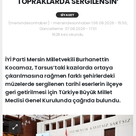
TOPRAKLARDA SERGİLENSİN’
SIYASET
(mersindesonhaber) - mersindesonhaber | 06.08.2026 - 15:50,
Güncelleme: 07.08.2026 - 17:01
1628 kez okundu.
İYİ Parti Mersin Milletvekili Burhanettin
Kocamaz, Tarsus’taki kazılarda ortaya
çıkarılmasına rağmen farklı şehirlerdeki
müzelerde sergilenen tarihî eserlerin ilçeye
geri getirilmesi için Türkiye Büyük Millet
Meclisi Genel Kurulunda çağrıda bulundu.