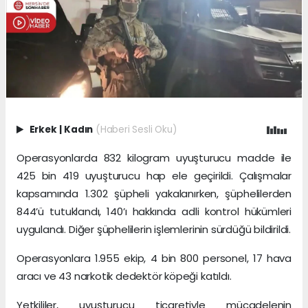
Erkek
|
Kadın
(Haberi Sesli Oku)
Operasyonlarda 832 kilogram uyuşturucu madde ile
425 bin 419 uyuşturucu hap ele geçirildi. Çalışmalar
kapsamında 1.302 şüpheli yakalanırken, şüphelilerden
844’ü tutuklandı, 140’ı hakkında adli kontrol hükümleri
uygulandı. Diğer şüphelilerin işlemlerinin sürdüğü bildirildi.
Operasyonlara 1.955 ekip, 4 bin 800 personel, 17 hava
aracı ve 43 narkotik dedektör köpeği katıldı.
Yetkililer, uyuşturucu ticaretiyle mücadelenin