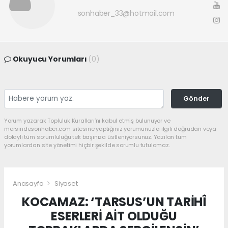
sonhaber_33@hotmail.com
Okuyucu Yorumları
(0)
Gönder
Yorum yazarak Topluluk Kuralları’nı kabul etmiş bulunuyor ve
mersindesonhaber.com sitesine yaptığınız yorumunuzla ilgili doğrudan veya
dolaylı tüm sorumluluğu tek başınıza üstleniyorsunuz. Yazılan tüm
yorumlardan site yönetimi hiçbir şekilde sorumlu tutulamaz.
Anasayfa
Siyaset
KOCAMAZ: ‘TARSUS’UN TARİHÎ
ESERLERİ AİT OLDUĞU