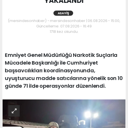
YAKALANDI
ASAYIŞ
(mersindesonhaber) - mersindesonhaber | 06.08.2026 - 15:00,
Güncelleme: 07.08.2026 - 16:49
1718 kez okundu.
Emniyet Genel Müdürlüğü Narkotik Suçlarla
Mücadele Başkanlığı ile Cumhuriyet
başsavcılıkları koordinasyonunda,
uyuşturucu madde satıcılarına yönelik son 10
günde 71 ilde operasyonlar düzenlendi.