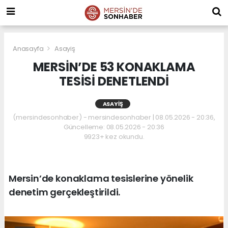
Anasayfa
Asayiş
MERSİN’DE 53 KONAKLAMA
TESİSİ DENETLENDİ
ASAYIŞ
(mersindesonhaber) - mersindesonhaber | 08.05.2026 - 20:36,
Güncelleme: 08.05.2026 - 20:36
9923+ kez okundu.
Mersin’de konaklama tesislerine yönelik
denetim gerçekleştirildi.