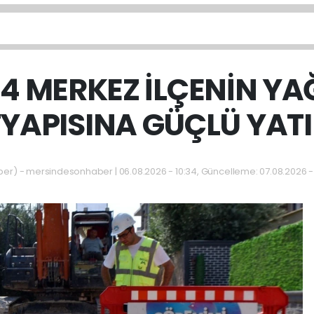
 4 MERKEZ İLÇENİN Y
YAPISINA GÜÇLÜ YAT
) - mersindesonhaber | 06.08.2026 - 10:34, Güncelleme: 07.08.2026 -