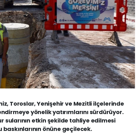
, Toroslar, Yenişehir ve Mezitli ilçelerinde
ndirmeye yönelik yatırımlarını sürdürüyor.
ularının etkin şekilde tahliye edilmesi
 baskınlarının önüne geçilecek.