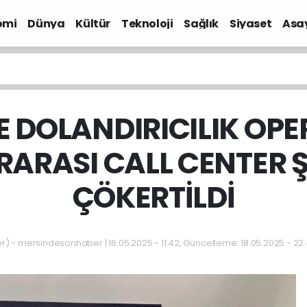
omi
Dünya
Kültür
Teknoloji
Sağlık
Siyaset
Asa
E DOLANDIRICILIK OP
RARASI CALL CENTER Ş
ÇÖKERTİLDİ
- mersindesonhaber | 16.05.2025 - 11:42, Güncelleme: 18.05.2025 - 22