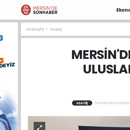
Ekon
Anasayfa
Asayiş
MERSİN'D
ULUSLA
(mersindesonhaber) 
ASAYIŞ