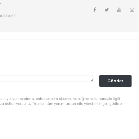
r
ail.com
Gönder
ulunuyor ve mersindesonhaber.com sitesine yaptığınız yorumunuzla ilgili
a üstleniyorsunuz. Yazılan tüm yorumlardan site yönetimi hiçbir şekilde