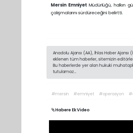
Mersin
Emniyet
Müdürlüğü, halkın g
çalışmalarını sürdüreceğini belirtti.
Anadolu Ajansı (AA), İhlas Haber Ajansı 
eklenen tüm haberler, sitemizin editörl
Bu haberlerde yer alan hukuki muhatapla
tutulamaz...
#mersin
#emniyet
#operasyon
#d
Habere Ek Video