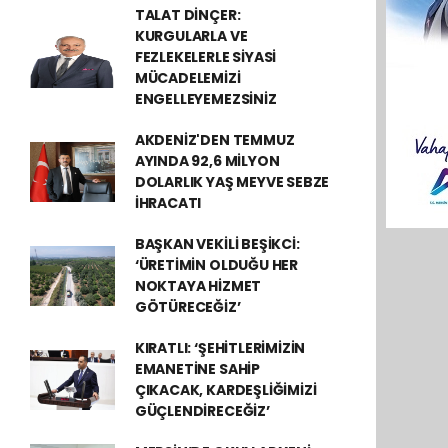
TALAT DİNÇER:
KURGULARLA VE
FEZLEKELERLE SİYASİ
MÜCADELEMİZİ
ENGELLEYEMEZSİNİZ
AKDENİZ'DEN TEMMUZ
AYINDA 92,6 MİLYON
DOLARLIK YAŞ MEYVE SEBZE
İHRACATI
BAŞKAN VEKİLİ BEŞİKCİ:
‘ÜRETİMİN OLDUĞU HER
NOKTAYA HİZMET
GÖTÜRECEĞİZ’
KIRATLI: ‘ŞEHİTLERİMİZİN
EMANETİNE SAHİP
ÇIKACAK, KARDEŞLİĞİMİZİ
GÜÇLENDİRECEĞİZ’