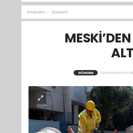
Anasayfa
Gündem
MESKİ’DEN
ALT
(mersindesonhaber
GÜNDEM