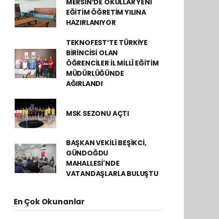
MERSİN’DE OKULLAR YENİ
EĞİTİM ÖĞRETİM YILINA
HAZIRLANIYOR
TEKNOFEST’TE TÜRKİYE
BİRİNCİSİ OLAN
ÖĞRENCİLER İL MİLLÎ EĞİTİM
MÜDÜRLÜĞÜNDE
AĞIRLANDI
MSK SEZONU AÇTI
BAŞKAN VEKİLİ BEŞİKCİ,
GÜNDOĞDU
MAHALLESİ'NDE
VATANDAŞLARLA BULUŞTU
En Çok Okunanlar