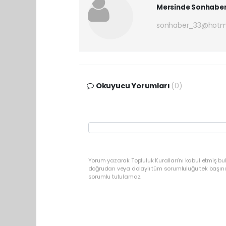
Mersinde Sonhabe
sonhaber_33@hotm
Okuyucu Yorumları
(0)
Yorum yazarak Topluluk Kuralları’nı kabul etmiş b
doğrudan veya dolaylı tüm sorumluluğu tek başınız
sorumlu tutulamaz.