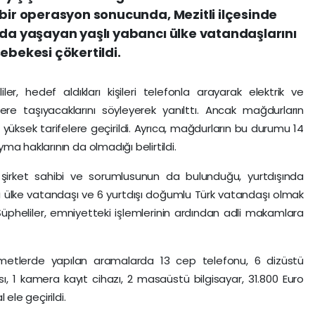
 bir operasyon sonucunda, Mezitli ilçesinde
nda yaşayan yaşlı yabancı ülke vatandaşlarını
ebekesi çökertildi.
iler, hedef aldıkları kişileri telefonla arayarak elektrik ve
ere taşıyacaklarını söyleyerek yanılttı. Ancak mağdurların
a yüksek tarifelere geçirildi. Ayrıca, mağdurların bu durumu 14
a haklarının da olmadığı belirtildi.
şirket sahibi ve sorumlusunun da bulunduğu, yurtdışında
 ülke vatandaşı ve 6 yurtdışı doğumlu Türk vatandaşı olmak
 Şüpheliler, emniyetteki işlemlerinin ardından adli makamlara
ametlerde yapılan aramalarda 13 cep telefonu, 6 dizüstü
ası, 1 kamera kayıt cihazı, 2 masaüstü bilgisayar, 31.800 Euro
ele geçirildi.