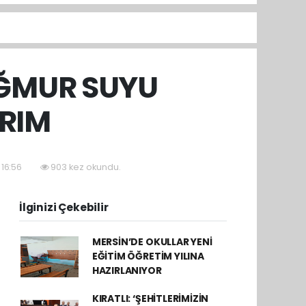
AĞMUR SUYU
IRIM
 16:56
903 kez okundu.
İlginizi Çekebilir
MERSİN’DE OKULLAR YENİ
EĞİTİM ÖĞRETİM YILINA
HAZIRLANIYOR
KIRATLI: ‘ŞEHİTLERİMİZİN