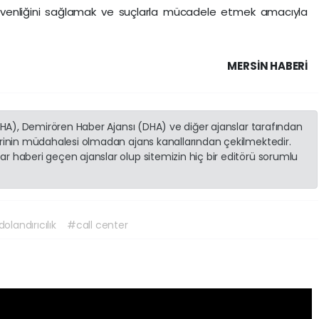
üvenliğini sağlamak ve suçlarla mücadele etmek amacıyla
MERSIN HABERİ
(İHA), Demirören Haber Ajansı (DHA) ve diğer ajanslar tarafından
erinin müdahalesi olmadan ajans kanallarından çekilmektedir.
r haberi geçen ajanslar olup sitemizin hiç bir editörü sorumlu
olandırıcılık
#call center