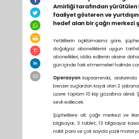
Amirliği tarafından yürütülen
faaliyet gösteren ve yurtdışı
hedef alan bir çağrı merkezi ş
Yetkililerin açıklamasına göre, şüphel
doğalgaz aboneliklerini uygun tarifel
abonelikleri, iddia edilenin aksine dah
gün içinde fark etmemeleri halinde caym
Operasyon
kapsamında, aralarında 
benzer suçlardan kaydı olan 2 yabancı
üzere toplam 10 kişi gözaltına alındı.
sevk edilecek.
Şüphelilere ait çağrı merkezi ve ik
bilgisayar, 3 tablet, 13 bilgisayar kas
nakit para ve çok sayıda yazılı materyal 