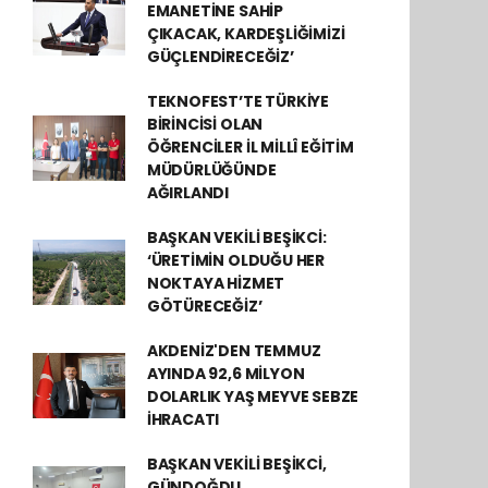
EMANETİNE SAHİP
ÇIKACAK, KARDEŞLİĞİMİZİ
GÜÇLENDİRECEĞİZ’
TEKNOFEST’TE TÜRKİYE
BİRİNCİSİ OLAN
ÖĞRENCİLER İL MİLLÎ EĞİTİM
MÜDÜRLÜĞÜNDE
AĞIRLANDI
BAŞKAN VEKİLİ BEŞİKCİ:
‘ÜRETİMİN OLDUĞU HER
NOKTAYA HİZMET
GÖTÜRECEĞİZ’
AKDENİZ'DEN TEMMUZ
AYINDA 92,6 MİLYON
DOLARLIK YAŞ MEYVE SEBZE
İHRACATI
BAŞKAN VEKİLİ BEŞİKCİ,
GÜNDOĞDU