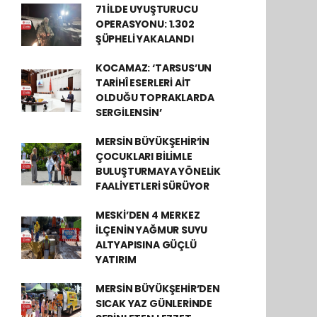
71 İLDE UYUŞTURUCU
OPERASYONU: 1.302
ŞÜPHELİ YAKALANDI
KOCAMAZ: ‘TARSUS’UN
TARİHÎ ESERLERİ AİT
OLDUĞU TOPRAKLARDA
SERGİLENSİN’
MERSİN BÜYÜKŞEHİR’İN
ÇOCUKLARI BİLİMLE
BULUŞTURMAYA YÖNELİK
FAALİYETLERİ SÜRÜYOR
MESKİ’DEN 4 MERKEZ
İLÇENİN YAĞMUR SUYU
ALTYAPISINA GÜÇLÜ
YATIRIM
MERSİN BÜYÜKŞEHİR’DEN
SICAK YAZ GÜNLERİNDE