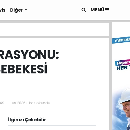
MENÜ
yiş
Diğer
ERASYONU:
EBEKESİ
:49
18136+ kez okundu.
İlginizi Çekebilir