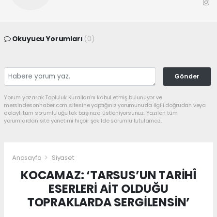
Okuyucu Yorumları
(0)
Gönder
Yorum yazarak Topluluk Kuralları’nı kabul etmiş bulunuyor ve
mersindesonhaber.com sitesine yaptığınız yorumunuzla ilgili doğrudan veya
dolaylı tüm sorumluluğu tek başınıza üstleniyorsunuz. Yazılan tüm
yorumlardan site yönetimi hiçbir şekilde sorumlu tutulamaz.
Anasayfa
Siyaset
KOCAMAZ: ‘TARSUS’UN TARİHÎ
ESERLERİ AİT OLDUĞU
TOPRAKLARDA SERGİLENSİN’