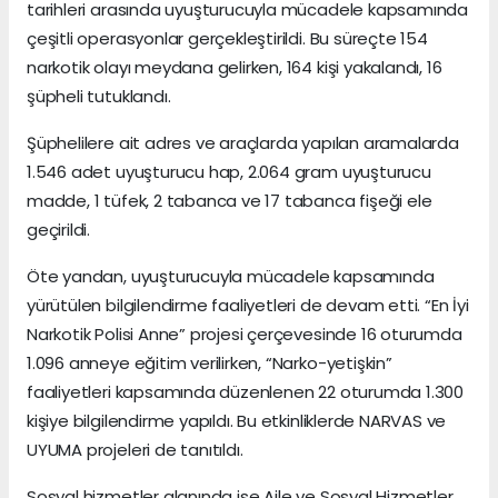
tarihleri arasında uyuşturucuyla mücadele kapsamında
çeşitli operasyonlar gerçekleştirildi. Bu süreçte 154
narkotik olayı meydana gelirken, 164 kişi yakalandı, 16
şüpheli tutuklandı.
Şüphelilere ait adres ve araçlarda yapılan aramalarda
1.546 adet uyuşturucu hap, 2.064 gram uyuşturucu
madde, 1 tüfek, 2 tabanca ve 17 tabanca fişeği ele
geçirildi.
Öte yandan, uyuşturucuyla mücadele kapsamında
yürütülen bilgilendirme faaliyetleri de devam etti. “En İyi
Narkotik Polisi Anne” projesi çerçevesinde 16 oturumda
1.096 anneye eğitim verilirken, “Narko-yetişkin”
faaliyetleri kapsamında düzenlenen 22 oturumda 1.300
kişiye bilgilendirme yapıldı. Bu etkinliklerde NARVAS ve
UYUMA projeleri de tanıtıldı.
Sosyal hizmetler alanında ise Aile ve Sosyal Hizmetler