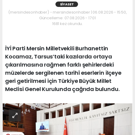
SIYASET
(mersindesonhaber) - mersindesonhaber | 06.08.2026 - 15:50,
Güncelleme: 07.08.2026 - 17:01
1681 kez okundu.
İYİ Parti Mersin Milletvekili Burhanettin
Kocamaz, Tarsus’taki kazılarda ortaya
çıkarılmasına rağmen farklı şehirlerdeki
müzelerde sergilenen tarihî eserlerin ilçeye
geri getirilmesi için Türkiye Büyük Millet
Meclisi Genel Kurulunda çağrıda bulundu.