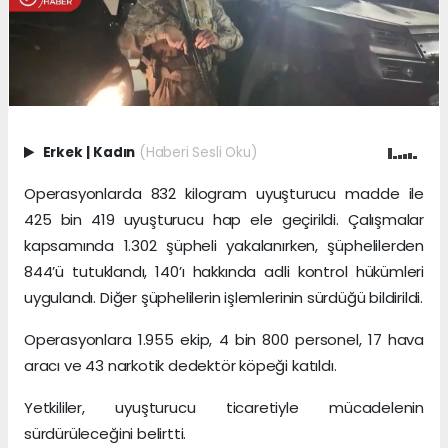
Erkek
|
Kadın
(Haberi Sesli Oku)
Operasyonlarda 832 kilogram uyuşturucu madde ile
425 bin 419 uyuşturucu hap ele geçirildi. Çalışmalar
kapsamında 1.302 şüpheli yakalanırken, şüphelilerden
844’ü tutuklandı, 140’ı hakkında adli kontrol hükümleri
uygulandı. Diğer şüphelilerin işlemlerinin sürdüğü bildirildi.
Operasyonlara 1.955 ekip, 4 bin 800 personel, 17 hava
aracı ve 43 narkotik dedektör köpeği katıldı.
Yetkililer, uyuşturucu ticaretiyle mücadelenin
sürdürüleceğini belirtti.