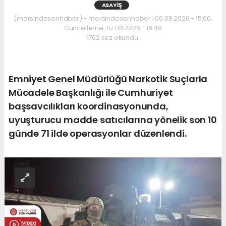
ASAYIŞ
(mersindesonhaber) - mersindesonhaber | 06.08.2026 - 15:00,
Güncelleme: 07.08.2026 - 16:49
1762 kez okundu.
Emniyet Genel Müdürlüğü Narkotik Suçlarla
Mücadele Başkanlığı ile Cumhuriyet
başsavcılıkları koordinasyonunda,
uyuşturucu madde satıcılarına yönelik son 10
günde 71 ilde operasyonlar düzenlendi.