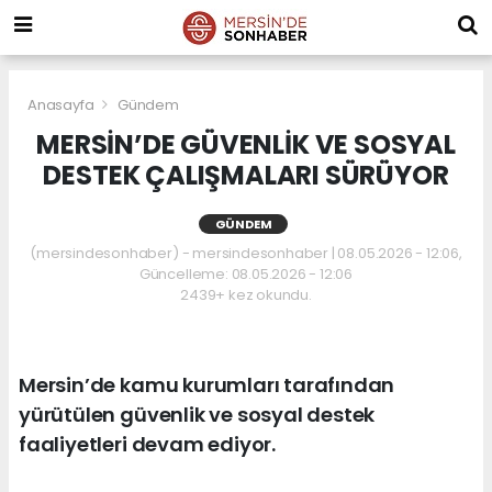
Anasayfa
Gündem
MERSİN’DE GÜVENLİK VE SOSYAL
DESTEK ÇALIŞMALARI SÜRÜYOR
GÜNDEM
(mersindesonhaber) - mersindesonhaber | 08.05.2026 - 12:06,
Güncelleme: 08.05.2026 - 12:06
2439+ kez okundu.
Mersin’de kamu kurumları tarafından
yürütülen güvenlik ve sosyal destek
faaliyetleri devam ediyor.