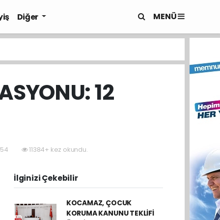
MENÜ
yiş
Diğer
ASYONU: 12
:54
11384+ kez okundu.
İlginizi Çekebilir
KOCAMAZ, ÇOCUK
KORUMA KANUNU TEKLİFİ