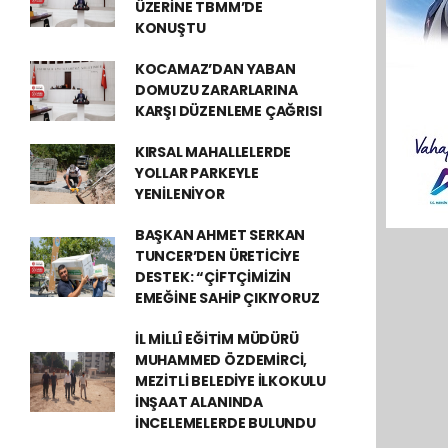
ÜZERİNE TBMM’DE
KONUŞTU
KOCAMAZ’DAN YABAN
DOMUZU ZARARLARINA
KARŞI DÜZENLEME ÇAĞRISI
KIRSAL MAHALLELERDE
YOLLAR PARKEYLE
YENİLENİYOR
BAŞKAN AHMET SERKAN
TUNCER’DEN ÜRETİCİYE
DESTEK: “ÇİFTÇİMİZİN
EMEĞİNE SAHİP ÇIKIYORUZ
İL MİLLÎ EĞİTİM MÜDÜRÜ
MUHAMMED ÖZDEMİRCİ,
MEZİTLİ BELEDİYE İLKOKULU
İNŞAAT ALANINDA
İNCELEMELERDE BULUNDU