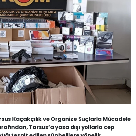
sus Kaçakçılık ve Organize Suçlarla Mücadele
arafından, Tarsus’a yasa dışı yollarla cep
tığı tespit edilen şüphelilere yönelik