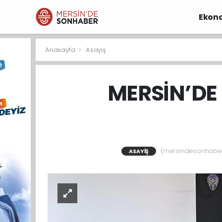
Ekon
Anasayfa
Asayiş
MERSİN’DE
(mersindesonhaber) 
ASAYIŞ