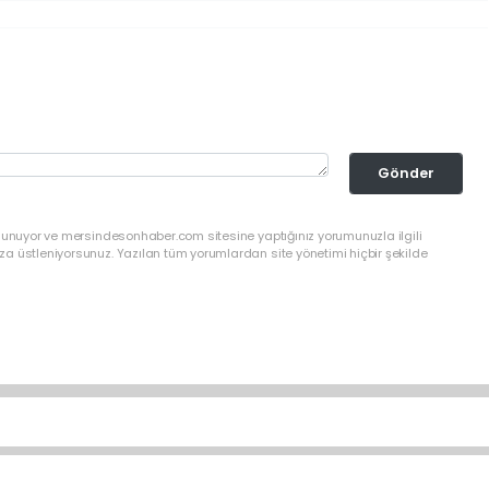
Gönder
ulunuyor ve mersindesonhaber.com sitesine yaptığınız yorumunuzla ilgili
a üstleniyorsunuz. Yazılan tüm yorumlardan site yönetimi hiçbir şekilde