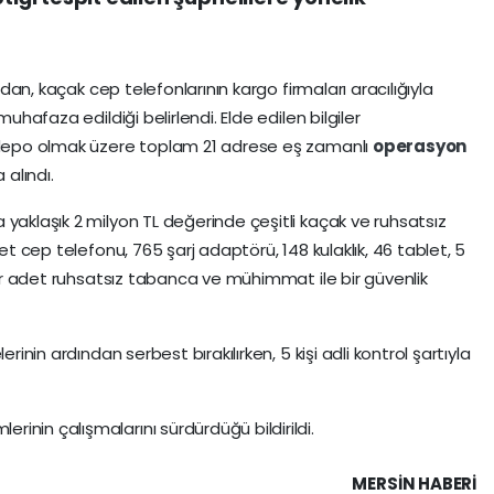
ından, kaçak cep telefonlarının kargo firmaları aracılığıyla
muhafaza edildiği belirlendi. Elde edilen bilgiler
3 depo olmak üzere toplam 21 adrese eş zamanlı
operasyon
 alındı.
yaklaşık 2 milyon TL değerinde çeşitli kaçak ve ruhsatsız
det cep telefonu, 765 şarj adaptörü, 148 kulaklık, 46 tablet, 5
 bir adet ruhsatsız tabanca ve mühimmat ile bir güvenlik
rinin ardından serbest bırakılırken, 5 kişi adli kontrol şartıyla
mlerinin çalışmalarını sürdürdüğü bildirildi.
MERSIN HABERİ