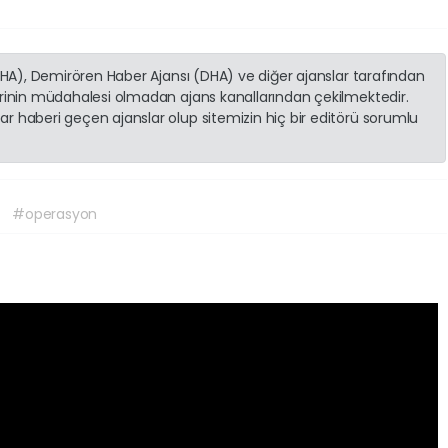
(İHA), Demirören Haber Ajansı (DHA) ve diğer ajanslar tarafından
erinin müdahalesi olmadan ajans kanallarından çekilmektedir.
r haberi geçen ajanslar olup sitemizin hiç bir editörü sorumlu
#operasyon