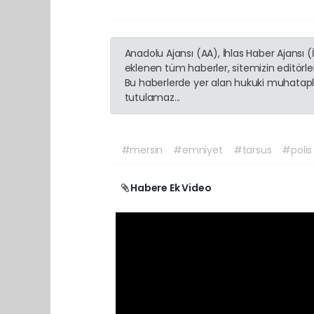
Anadolu Ajansı (AA), İhlas Haber Ajansı 
eklenen tüm haberler, sitemizin editörl
Bu haberlerde yer alan hukuki muhatapla
tutulamaz...
#mersin
#emniyet
#tarsus
#polis
Habere Ek Video