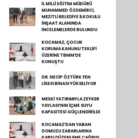
İL MİLLÎ EĞİTİM MÜDÜRÜ
MUHAMMED ÖZDEMİRCİ,
MEZİTLİ BELEDİYE İLKOKULU
İNŞAAT ALANINDA
İNCELEMELERDE BULUNDU
KOCAMAZ, ÇOCUK
KORUMA KANUNU TEKLİFİ
ÜZERİNE TBMM’DE
KONUŞTU
DR. NECİP ÖZTÜRK FEN
LİSESİ BİNASI YÜKSELİYOR
MESKİ YATIRIMIYLA ZEYKER
YAYLASI’NIN İÇME SUYU
KAPASİTESİ GÜÇLENDİRİLDİ
KOCAMAZ’DAN YABAN
DOMUZU ZARARLARINA
KARŞI DÜZENLEME ÇAĞRISI