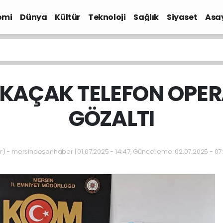
omi
Dünya
Kültür
Teknoloji
Sağlık
Siyaset
Asa
 KAÇAK TELEFON OPER
GÖZALTI
- mersindesonhaber | 01.07.2025 - 14:47, Güncelleme: 02.07.2025 - 07