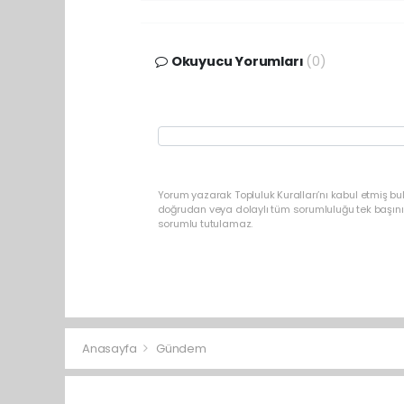
Okuyucu Yorumları
(0)
Yorum yazarak Topluluk Kuralları’nı kabul etmiş b
doğrudan veya dolaylı tüm sorumluluğu tek başınız
sorumlu tutulamaz.
Anasayfa
Gündem