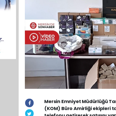
Mersin Emniyet Müdürlüğü Tar
(KOM) Büro Amirliği ekipleri t
telefonu getirerek satışını yap