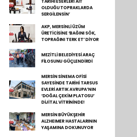
TARİHÎ ESERLERİ AİT
OLDUĞU TOPRAKLARDA
SERGİLENSİN’
AKP, MERSİNLİ ÜZÜM
ÜRETİCİSİNE ‘BAĞINI SÖK,
TOPRAĞINI TERK ET’ DİYOR
MEZİTLİ BELEDİYESİ ARAÇ
FİLOSUNU GÜÇLENDİRDİ
MERSİN SİNEMA OFİSİ
SAYESİNDE TARİHİ TARSUS
EVLERİ ARTIK AVRUPA’NIN
‘DOĞAL ÇEKİM PLATOSU’
DİJİTAL VİTRİNİNDE!
MERSİN BÜYÜKŞEHİR
ALZHEIMER HASTALARININ
YAŞAMINA DOKUNUYOR