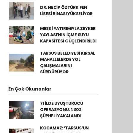
DR. NECİP ÖZTÜRK FEN
LİSESİ BİNASI YÜKSELİYOR
MESKİ YATIRIMIYLA ZEYKER
YAYLASI’NIN İÇME SUYU
KAPASİTESİ GÜÇLENDİRİLDİ
TARSUS BELEDİYESİ KIRSAL
MAHALLELERDE YOL
ÇALIŞMALARINI
SÜRDÜRÜYOR
En Çok Okunanlar
71 İLDE UYUŞTURUCU
OPERASYONU: 1.302
ŞÜPHELİ YAKALANDI
KOCAMAZ: ‘TARSUS’UN