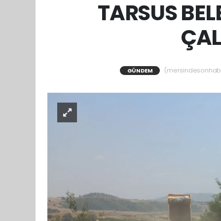
TARSUS BEL
ÇAL
(mersindesonhaber
GÜNDEM