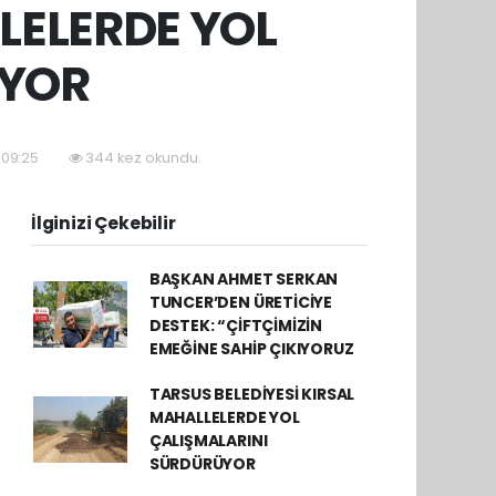
LELERDE YOL
ÜYOR
 09:25
344 kez okundu.
İlginizi Çekebilir
BAŞKAN AHMET SERKAN
TUNCER’DEN ÜRETİCİYE
DESTEK: “ÇİFTÇİMİZİN
EMEĞİNE SAHİP ÇIKIYORUZ
TARSUS BELEDİYESİ KIRSAL
MAHALLELERDE YOL
ÇALIŞMALARINI
SÜRDÜRÜYOR