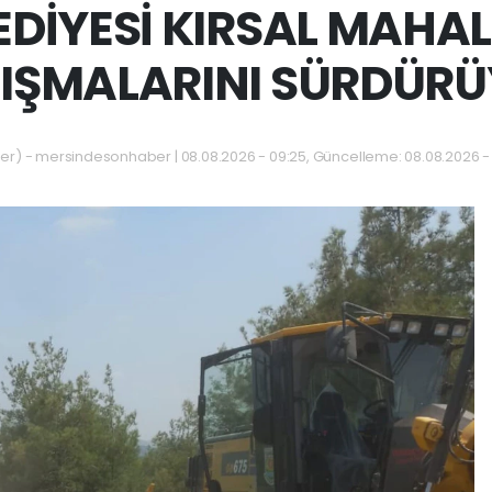
EDİYESİ KIRSAL MAHAL
IŞMALARINI SÜRDÜR
) - mersindesonhaber | 08.08.2026 - 09:25, Güncelleme: 08.08.2026 -