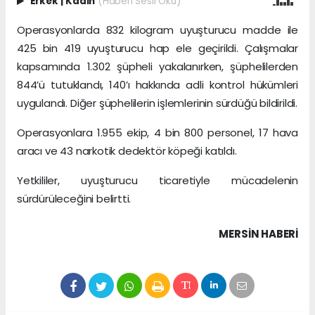
Erkek
|
Kadın
(Haberi Sesli Oku)
Operasyonlarda 832 kilogram uyuşturucu madde ile
425 bin 419 uyuşturucu hap ele geçirildi. Çalışmalar
kapsamında 1.302 şüpheli yakalanırken, şüphelilerden
844’ü tutuklandı, 140’ı hakkında adli kontrol hükümleri
uygulandı. Diğer şüphelilerin işlemlerinin sürdüğü bildirildi.
Operasyonlara 1.955 ekip, 4 bin 800 personel, 17 hava
aracı ve 43 narkotik dedektör köpeği katıldı.
Yetkililer, uyuşturucu ticaretiyle mücadelenin
sürdürüleceğini belirtti.
MERSIN HABERİ