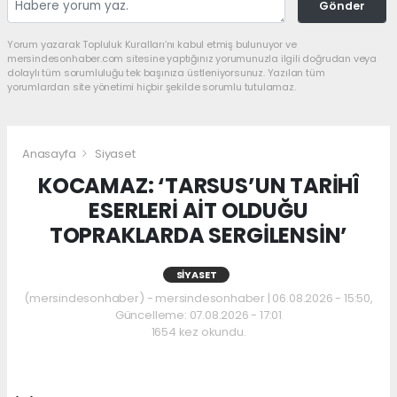
Gönder
Yorum yazarak Topluluk Kuralları’nı kabul etmiş bulunuyor ve
mersindesonhaber.com sitesine yaptığınız yorumunuzla ilgili doğrudan veya
dolaylı tüm sorumluluğu tek başınıza üstleniyorsunuz. Yazılan tüm
yorumlardan site yönetimi hiçbir şekilde sorumlu tutulamaz.
Anasayfa
Siyaset
KOCAMAZ: ‘TARSUS’UN TARİHÎ
ESERLERİ AİT OLDUĞU
TOPRAKLARDA SERGİLENSİN’
SIYASET
(mersindesonhaber) - mersindesonhaber | 06.08.2026 - 15:50,
Güncelleme: 07.08.2026 - 17:01
1654 kez okundu.