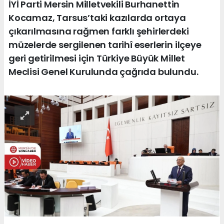
İYİ Parti Mersin Milletvekili Burhanettin
Kocamaz, Tarsus’taki kazılarda ortaya
çıkarılmasına rağmen farklı şehirlerdeki
müzelerde sergilenen tarihî eserlerin ilçeye
geri getirilmesi için Türkiye Büyük Millet
Meclisi Genel Kurulunda çağrıda bulundu.