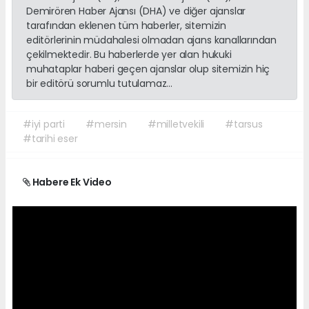
Demirören Haber Ajansı (DHA) ve diğer ajanslar
tarafından eklenen tüm haberler, sitemizin
editörlerinin müdahalesi olmadan ajans kanallarından
çekilmektedir. Bu haberlerde yer alan hukuki
muhataplar haberi geçen ajanslar olup sitemizin hiç
bir editörü sorumlu tutulamaz...
#iyi parti
#mersin
#milletvekili
#tarsus
#tarihi eser
Habere Ek Video