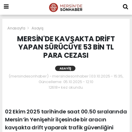
Anasayfa
Asayiş
MERSİN'DE KAVŞAKTA DRİFT
YAPAN SÜRÜCÜYE 53 BİN TL
PARA CEZASI
ASAYIŞ
(mersindesonhaber) - mersindesonhaber | 03.10.2025 - 15:35,
Güncelleme: 05.10.2025 - 12:10
12618+ kez okundu.
02 Ekim 2025 tarihinde saat 00.50 sıralarında
Mersin’in Yenişehir ilçesinde bir aracın
kavşakta drift yaparak trafik güvenliğini