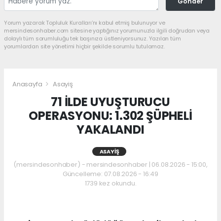
Gönder
Yorum yazarak Topluluk Kuralları’nı kabul etmiş bulunuyor ve
mersindesonhaber.com sitesine yaptığınız yorumunuzla ilgili doğrudan veya
dolaylı tüm sorumluluğu tek başınıza üstleniyorsunuz. Yazılan tüm
yorumlardan site yönetimi hiçbir şekilde sorumlu tutulamaz.
Anasayfa
Asayiş
71 İLDE UYUŞTURUCU
OPERASYONU: 1.302 ŞÜPHELİ
YAKALANDI
ASAYIŞ
(mersindesonhaber) - mersindesonhaber | 06.08.2026 - 15:00,
Güncelleme: 07.08.2026 - 16:49
1739 kez okundu.