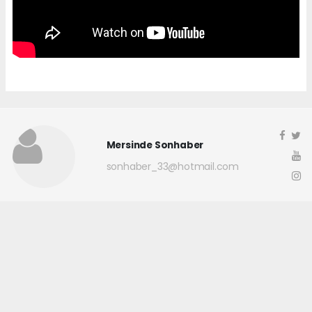
Mersinde Sonhaber
sonhaber_33@hotmail.com
Okuyucu Yorumları
(0)
Gönder