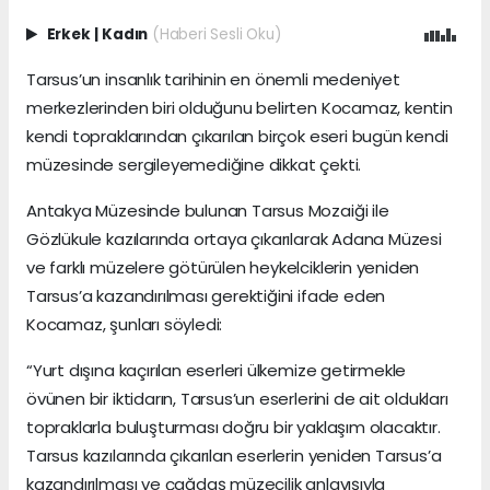
Erkek
|
Kadın
(Haberi Sesli Oku)
Tarsus’un insanlık tarihinin en önemli medeniyet
merkezlerinden biri olduğunu belirten Kocamaz, kentin
kendi topraklarından çıkarılan birçok eseri bugün kendi
müzesinde sergileyemediğine dikkat çekti.
Antakya Müzesinde bulunan Tarsus Mozaiği ile
Gözlükule kazılarında ortaya çıkarılarak Adana Müzesi
ve farklı müzelere götürülen heykelciklerin yeniden
Tarsus’a kazandırılması gerektiğini ifade eden
Kocamaz, şunları söyledi:
“Yurt dışına kaçırılan eserleri ülkemize getirmekle
övünen bir iktidarın, Tarsus’un eserlerini de ait oldukları
topraklarla buluşturması doğru bir yaklaşım olacaktır.
Tarsus kazılarında çıkarılan eserlerin yeniden Tarsus’a
kazandırılması ve çağdaş müzecilik anlayışıyla