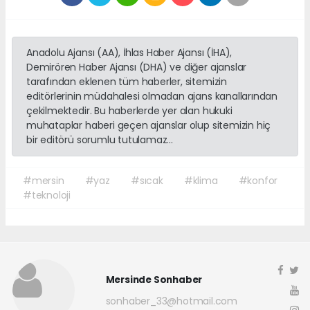
Anadolu Ajansı (AA), İhlas Haber Ajansı (İHA),
Demirören Haber Ajansı (DHA) ve diğer ajanslar
tarafından eklenen tüm haberler, sitemizin
editörlerinin müdahalesi olmadan ajans kanallarından
çekilmektedir. Bu haberlerde yer alan hukuki
muhataplar haberi geçen ajanslar olup sitemizin hiç
bir editörü sorumlu tutulamaz...
#mersin
#yaz
#sıcak
#klima
#konfor
#teknoloji
Mersinde Sonhaber
sonhaber_33@hotmail.com