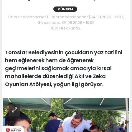
GÜNDEM
(mersindesonhaber) - mersindesonhaber | 04.08.2026 - 15:07,
Güncelleme: 05.08.2026 - 10:06
1621 kez okundu.
Toroslar Belediyesinin çocukların yaz tatilini
hem eğlenerek hem de öğrenerek
geçirmelerini sağlamak amacıyla kırsal
mahallelerde düzenlediği Akıl ve Zeka
Oyunları Atölyesi, yoğun ilgi görüyor.