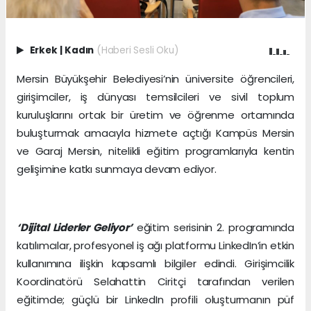
Erkek
|
Kadın
(Haberi Sesli Oku)
Mersin Büyükşehir Belediyesi’nin üniversite öğrencileri,
girişimciler, iş dünyası temsilcileri ve sivil toplum
kuruluşlarını ortak bir üretim ve öğrenme ortamında
buluşturmak amacıyla hizmete açtığı Kampüs Mersin
ve Garaj Mersin, nitelikli eğitim programlarıyla kentin
gelişimine katkı sunmaya devam ediyor.
‘Dijital Liderler Geliyor’
eğitim serisinin 2. programında
katılımcılar, profesyonel iş ağı platformu LinkedIn’in etkin
kullanımına ilişkin kapsamlı bilgiler edindi. Girişimcilik
Koordinatörü Selahattin Ciritçi tarafından verilen
eğitimde; güçlü bir LinkedIn profili oluşturmanın püf