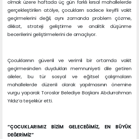
olmak üzere haftada üç gün farklı kırsal mahallelerde
gerçekleştirilen atölye, çocukların sadece keyifli vakit
geçirmelerini değil, aynı zamanda problem çözme,
dikkat, strateji geliştirme ve analitik düşünme
becerilerini geliştirmelerini de amaçlıyor.
Çocuklarının güvenli ve verimli bir ortamda vakit
geçirmesinden duydukları memnuniyeti dile getiren
aileler, bu tür sosyal ve eğitsel çalışmaların
mahallelerde düzenli olarak yapılmasının önemine
vurgu yaparak Toroslar Belediye Başkanı Abdurrahman
Yıldız’a teşekkür etti.
“ÇOCUKLARIMIZ BİZİM GELECEĞİMİZ, EN BÜYÜK
DEĞERİMİZ”