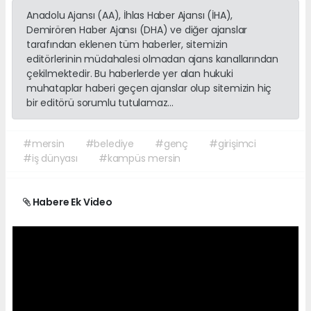
Anadolu Ajansı (AA), İhlas Haber Ajansı (İHA),
Demirören Haber Ajansı (DHA) ve diğer ajanslar
tarafından eklenen tüm haberler, sitemizin
editörlerinin müdahalesi olmadan ajans kanallarından
çekilmektedir. Bu haberlerde yer alan hukuki
muhataplar haberi geçen ajanslar olup sitemizin hiç
bir editörü sorumlu tutulamaz...
#mersin
#belediye
#genç
#girişimci
#iş dünyası
#kampüs mersin
Habere Ek Video