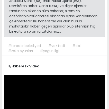
Anadolu Ajansı (AA), İhlas Haber Ajansı (İHA),
Demirören Haber Ajansı (DHA) ve diğer ajanslar
tarafından eklenen tüm haberler, sitemizin
editörlerinin müdahalesi olmadan ajans kanallarından
çekilmektedir. Bu haberlerde yer alan hukuki
muhataplar haberi geçen ajanslar olup sitemizin hiç
bir editörü sorumlu tutulamaz...
#toroslar belediyesi
#yaz tatili
#akıl
#zeka oyunları
#yoğun ilgi
Habere Ek Video