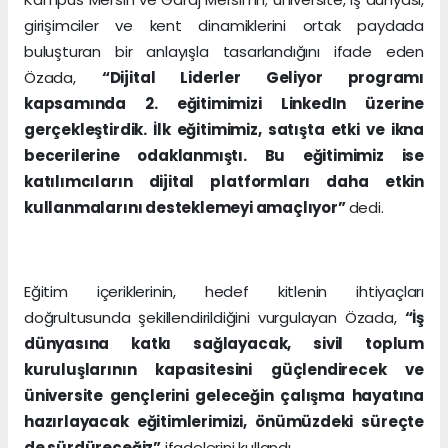
girişimciler ve kent dinamiklerini ortak paydada
buluşturan bir anlayışla tasarlandığını ifade eden
Özada,
“Dijital Liderler Geliyor programı
kapsamında 2. eğitimimizi LinkedIn üzerine
gerçekleştirdik. İlk eğitimimiz, satışta etki ve ikna
becerilerine odaklanmıştı. Bu eğitimimiz ise
katılımcıların dijital platformları daha etkin
kullanmalarını desteklemeyi amaçlıyor”
dedi.
Eğitim içeriklerinin, hedef kitlenin ihtiyaçları
doğrultusunda şekillendirildiğini vurgulayan Özada,
“İş
dünyasına katkı sağlayacak, sivil toplum
kuruluşlarının kapasitesini güçlendirecek ve
üniversite gençlerini geleceğin çalışma hayatına
hazırlayacak eğitimlerimizi, önümüzdeki süreçte
de sürdüreceğiz”
ifadelerini kullandı.