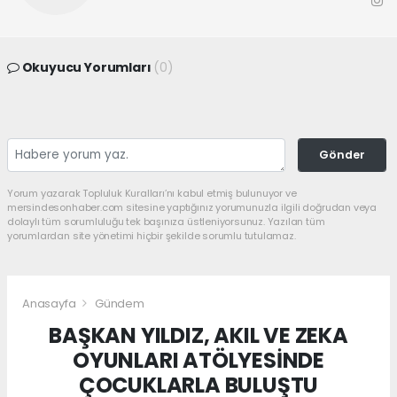
Okuyucu Yorumları
(0)
Gönder
Yorum yazarak Topluluk Kuralları’nı kabul etmiş bulunuyor ve
mersindesonhaber.com sitesine yaptığınız yorumunuzla ilgili doğrudan veya
dolaylı tüm sorumluluğu tek başınıza üstleniyorsunuz. Yazılan tüm
yorumlardan site yönetimi hiçbir şekilde sorumlu tutulamaz.
Anasayfa
Gündem
BAŞKAN YILDIZ, AKIL VE ZEKA
OYUNLARI ATÖLYESİNDE
ÇOCUKLARLA BULUŞTU