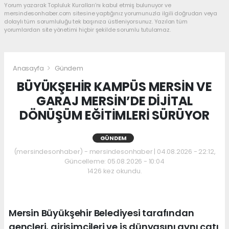
Yorum yazarak Topluluk Kuralları’nı kabul etmiş bulunuyor ve
mersindesonhaber.com sitesine yaptığınız yorumunuzla ilgili doğrudan veya
dolaylı tüm sorumluluğu tek başınıza üstleniyorsunuz. Yazılan tüm
yorumlardan site yönetimi hiçbir şekilde sorumlu tutulamaz.
Anasayfa
Gündem
BÜYÜKŞEHİR KAMPÜS MERSİN VE
GARAJ MERSİN’DE DİJİTAL
DÖNÜŞÜM EĞİTİMLERİ SÜRÜYOR
GÜNDEM
(mersindesonhaber) - mersindesonhaber | 04.08.2026 - 22:12,
Güncelleme: 05.08.2026 - 10:04
1426 kez okundu.
Mersin Büyükşehir Belediyesi tarafından
gençleri, girişimcileri ve iş dünyasını aynı çatı