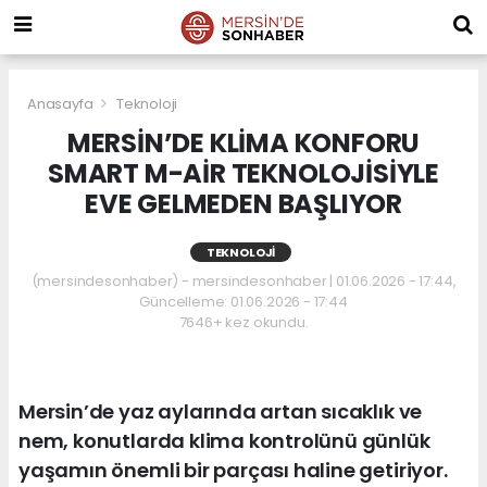
Anasayfa
Teknoloji
MERSİN’DE KLİMA KONFORU
SMART M-AİR TEKNOLOJİSİYLE
EVE GELMEDEN BAŞLIYOR
TEKNOLOJI
(mersindesonhaber) - mersindesonhaber | 01.06.2026 - 17:44,
Güncelleme: 01.06.2026 - 17:44
7646+ kez okundu.
Mersin’de yaz aylarında artan sıcaklık ve
nem, konutlarda klima kontrolünü günlük
yaşamın önemli bir parçası haline getiriyor.