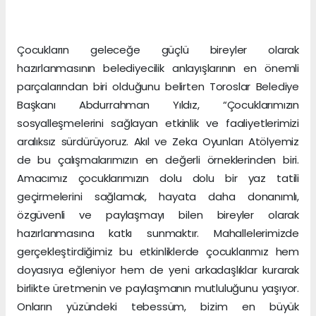
Çocukların geleceğe güçlü bireyler olarak
hazırlanmasının belediyecilik anlayışlarının en önemli
parçalarından biri olduğunu belirten Toroslar Belediye
Başkanı Abdurrahman Yıldız, “Çocuklarımızın
sosyalleşmelerini sağlayan etkinlik ve faaliyetlerimizi
aralıksız sürdürüyoruz. Akıl ve Zeka Oyunları Atölyemiz
de bu çalışmalarımızın en değerli örneklerinden biri.
Amacımız çocuklarımızın dolu dolu bir yaz tatili
geçirmelerini sağlamak, hayata daha donanımlı,
özgüvenli ve paylaşmayı bilen bireyler olarak
hazırlanmasına katkı sunmaktır. Mahallelerimizde
gerçekleştirdiğimiz bu etkinliklerde çocuklarımız hem
doyasıya eğleniyor hem de yeni arkadaşlıklar kurarak
birlikte üretmenin ve paylaşmanın mutluluğunu yaşıyor.
Onların yüzündeki tebessüm, bizim en büyük