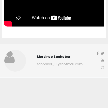
Mersinde Sonhaber
sonhaber_33@hotmail.com
Okuyucu Yorumları
(0)
Gönder