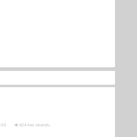
0:03
624 kez okundu.