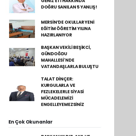
GENİZ ETİ HAKKINDA
DOĞRU SANILAN 5 YANLIŞ!
MERSİN’DE OKULLAR YENİ
EĞİTİM ÖĞRETİM YILINA
HAZIRLANIYOR
BAŞKAN VEKİLİ BEŞİKCİ,
GÜNDOĞDU
MAHALLESİ'NDE
VATANDAŞLARLA BULUŞTU
TALAT DİNÇER:
KURGULARLA VE
FEZLEKELERLE SİYASİ
MÜCADELEMİZİ
ENGELLEYEMEZSİNİZ
En Çok Okunanlar