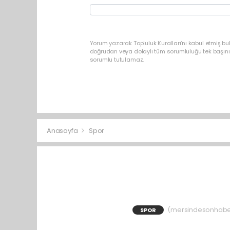
Yorum yazarak Topluluk Kuralları’nı kabul etmiş b
doğrudan veya dolaylı tüm sorumluluğu tek başınız
sorumlu tutulamaz.
Anasayfa
Spor
(mersindesonhaber)
SPOR