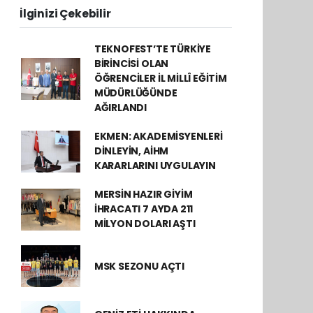
İlginizi Çekebilir
TEKNOFEST’TE TÜRKİYE
BİRİNCİSİ OLAN
ÖĞRENCİLER İL MİLLÎ EĞİTİM
MÜDÜRLÜĞÜNDE
AĞIRLANDI
EKMEN: AKADEMİSYENLERİ
DİNLEYİN, AİHM
KARARLARINI UYGULAYIN
MERSİN HAZIR GİYİM
İHRACATI 7 AYDA 211
MİLYON DOLARI AŞTI
MSK SEZONU AÇTI