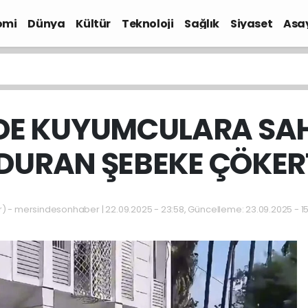
omi
Dünya
Kültür
Teknoloji
Sağlık
Siyaset
Asa
DE KUYUMCULARA SAH
DURAN ŞEBEKE ÇÖKERT
- mersindesonhaber | 22.09.2025 - 23:58, Güncelleme: 23.09.2025 - 15