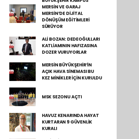
BÜYÜKŞEHİR KAMPÜS
MERSİN VE GARAJ
MERSİN’DE DİJİTAL
DÖNÜŞÜM EĞİTİMLERİ
SÜRÜYOR
ALİ BOZAN: DEDEOĞULLARI
KATLİAMININ HAFIZASINA
DOZER VURUYORLAR
MERSİN BÜYÜKŞEHİR’İN
AÇIK HAVA SİNEMASI BU
KEZ MİNİKLER İÇİN KURULDU
MSK SEZONU AÇTI
HAVUZ KENARINDA HAYAT
KURTARAN 9 GÜVENLİK
KURALI