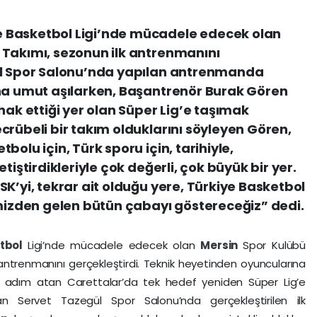
 Basketbol Ligi’nde mücadele edecek olan
 Takımı, sezonun ilk antrenmanını
ül Spor Salonu’nda yapılan antrenmanda
ına umut aşılarken, Başantrenör Burak Gören
hak ettiği yer olan Süper Lig’e taşımak
crübeli bir takım olduklarını söyleyen Gören,
olu için, Türk sporu için, tarihiyle,
tiştirdikleriyle çok değerli, çok büyük bir yer.
K’yi, tekrar ait olduğu yere, Türkiye Basketbol
imizden gelen bütün çabayı göstereceğiz” dedi.
etbol
Ligi’nde mücadele edecek olan
Mersin
Spor Kulübü
 antrenmanını gerçekleştirdi. Teknik heyetinden oyuncularına
e adım atan Carettalar’da tek hedef yeniden Süper Lig’e
dan Servet Tazegül Spor Salonu’nda gerçekleştirilen ilk