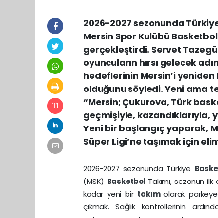
2026-2027 sezonunda Türkiye
Mersin Spor Kulübü Basketbol
gerçekleştirdi. Servet Tazeg
oyuncuların hırsı gelecek ad
hedeflerinin Mersin’i yeniden 
olduğunu söyledi. Yeni ama te
“Mersin; Çukurova, Türk basketb
geçmişiyle, kazandıklarıyla, ye
Yeni bir başlangıç yaparak, MS
Süper Ligi’ne taşımak için el
2026-2027 sezonunda Türkiye
Bask
(MSK)
Basketbol
Takımı, sezonun ilk
kadar yeni bir
takım
olarak parkey
çıkmak. Sağlık kontrollerinin ardın