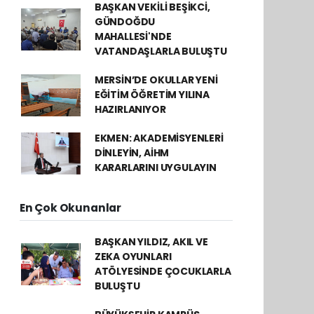
BAŞKAN VEKİLİ BEŞİKCİ,
GÜNDOĞDU
MAHALLESİ'NDE
VATANDAŞLARLA BULUŞTU
MERSİN’DE OKULLAR YENİ
EĞİTİM ÖĞRETİM YILINA
HAZIRLANIYOR
EKMEN: AKADEMİSYENLERİ
DİNLEYİN, AİHM
KARARLARINI UYGULAYIN
En Çok Okunanlar
BAŞKAN YILDIZ, AKIL VE
ZEKA OYUNLARI
ATÖLYESİNDE ÇOCUKLARLA
BULUŞTU