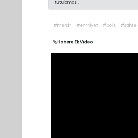
tutulamaz...
#mersin
#emniyet
#polis
#sahte a
Habere Ek Video