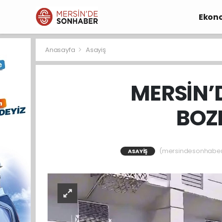
Ekon
Anasayfa
Asayiş
MERSİN’
BOZ
(mersindesonhaber) 
ASAYIŞ