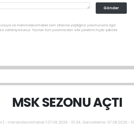
Gönder
ulunuyor ve mersindesonhaber.com sitesine yaptığınız yorumunuzla ilgili
a üstleniyorsunuz. Yazılan tüm yorumlardan site yönetimi hiçbir şekilde
MSK SEZONU AÇTI
 - mersindesonhaber | 07.08.2026 - 01:24, Güncelleme: 07.08.2026 - 1