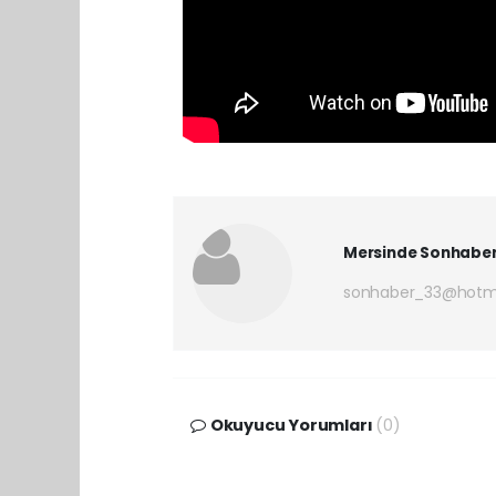
Mersinde Sonhabe
sonhaber_33@hotm
Okuyucu Yorumları
(0)