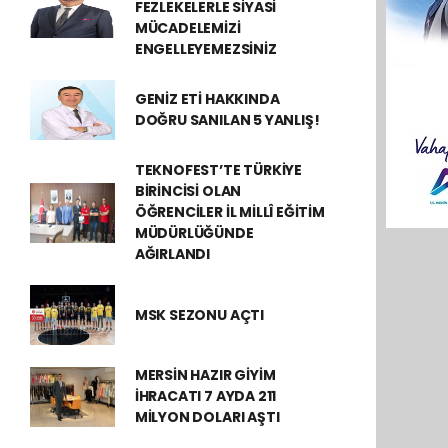
FEZLEKELERLE SİYASİ
MÜCADELEMİZİ
ENGELLEYEMEZSİNİZ
GENİZ ETİ HAKKINDA
DOĞRU SANILAN 5 YANLIŞ!
TEKNOFEST’TE TÜRKİYE
BİRİNCİSİ OLAN
ÖĞRENCİLER İL MİLLÎ EĞİTİM
MÜDÜRLÜĞÜNDE
AĞIRLANDI
MSK SEZONU AÇTI
MERSİN HAZIR GİYİM
İHRACATI 7 AYDA 211
MİLYON DOLARI AŞTI