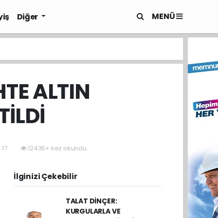
MENÜ
yiş
Diğer
TE ALTIN
İLDİ
:17
12436+ kez okundu.
İlginizi Çekebilir
TALAT DİNÇER:
KURGULARLA VE