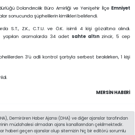
ürlüğü Dolandırıcılık Büro Amirliği ve Yenişehir İlçe
Emniyet
ar sonucunda şüphelilerin kimlikleri belirlendi.
S.T., Z.K., C.T.U. ve Ö.K. isimli 4 kişi gözaltına alındı.
nde yapılan aramalarda 34 adet
sahte altın
zincir, 5 cep
ilerden 3’ü adli kontrol şartıyla serbest bırakılırken, 1 kişi
ldi.
MERSIN HABERİ
(İHA), Demirören Haber Ajansı (DHA) ve diğer ajanslar tarafından
erinin müdahalesi olmadan ajans kanallarından çekilmektedir.
r haberi geçen ajanslar olup sitemizin hiç bir editörü sorumlu