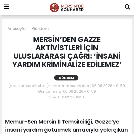
Anasayfa
Gündem
MERSİN’DEN GAZZE
AKTİVİSTLERİ İÇİN
ULUSLARARASI ÇAĞRI: ‘İNSANİ
YARDIM KRİMİNALİZE EDİLEMEZ’
GÜNDEM
(mersindesonhaber) - mersindesonhaber | 06.06.2026 - 01:59,
Güncelleme: 06.06.2026 - 01:59
3548+ kez okundu.
Memur-Sen Mersin İl Temsilciliği, Gazze’ye
insani yardım götürmek amacıyla yola çıkan