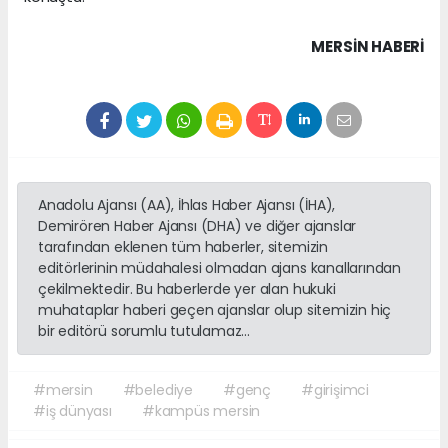
MERSIN HABERİ
Anadolu Ajansı (AA), İhlas Haber Ajansı (İHA),
Demirören Haber Ajansı (DHA) ve diğer ajanslar
tarafından eklenen tüm haberler, sitemizin
editörlerinin müdahalesi olmadan ajans kanallarından
çekilmektedir. Bu haberlerde yer alan hukuki
muhataplar haberi geçen ajanslar olup sitemizin hiç
bir editörü sorumlu tutulamaz...
#mersin
#belediye
#genç
#girişimci
#iş dünyası
#kampüs mersin