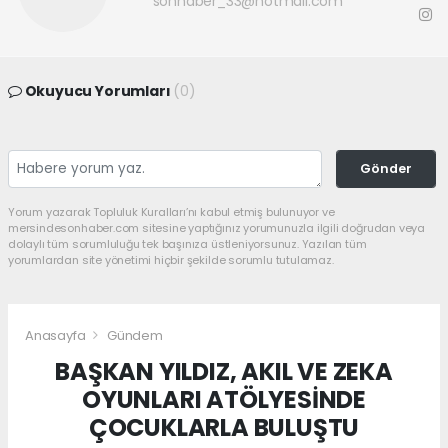
sonhaber_33@hotmail.com
Okuyucu Yorumları
(0)
Gönder
Yorum yazarak Topluluk Kuralları’nı kabul etmiş bulunuyor ve
mersindesonhaber.com sitesine yaptığınız yorumunuzla ilgili doğrudan veya
dolaylı tüm sorumluluğu tek başınıza üstleniyorsunuz. Yazılan tüm
yorumlardan site yönetimi hiçbir şekilde sorumlu tutulamaz.
Anasayfa
Gündem
BAŞKAN YILDIZ, AKIL VE ZEKA
OYUNLARI ATÖLYESİNDE
ÇOCUKLARLA BULUŞTU