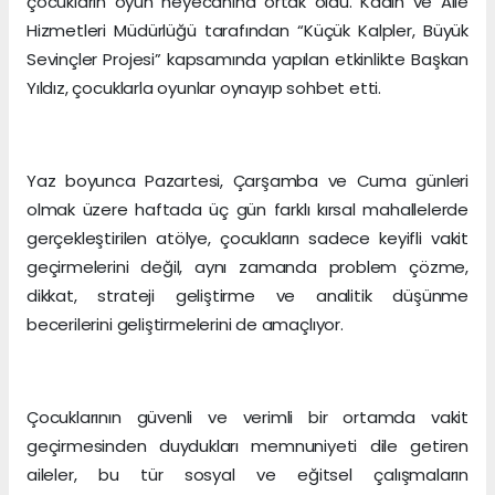
çocukların oyun heyecanına ortak oldu. Kadın ve Aile
Hizmetleri Müdürlüğü tarafından “Küçük Kalpler, Büyük
Sevinçler Projesi” kapsamında yapılan etkinlikte Başkan
Yıldız, çocuklarla oyunlar oynayıp sohbet etti.
Yaz boyunca Pazartesi, Çarşamba ve Cuma günleri
olmak üzere haftada üç gün farklı kırsal mahallelerde
gerçekleştirilen atölye, çocukların sadece keyifli vakit
geçirmelerini değil, aynı zamanda problem çözme,
dikkat, strateji geliştirme ve analitik düşünme
becerilerini geliştirmelerini de amaçlıyor.
Çocuklarının güvenli ve verimli bir ortamda vakit
geçirmesinden duydukları memnuniyeti dile getiren
aileler, bu tür sosyal ve eğitsel çalışmaların