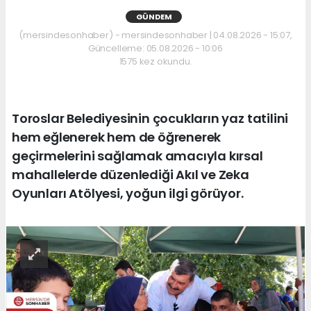
GÜNDEM
(mersindesonhaber) - mersindesonhaber | 04.08.2026 - 15:07,
Güncelleme: 05.08.2026 - 10:06
1575 kez okundu.
Toroslar Belediyesinin çocukların yaz tatilini
hem eğlenerek hem de öğrenerek
geçirmelerini sağlamak amacıyla kırsal
mahallelerde düzenlediği Akıl ve Zeka
Oyunları Atölyesi, yoğun ilgi görüyor.