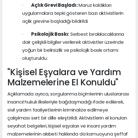
·
Açlık Grevi Başladı:
Maruz kaldıkları
uygulamalara tepki gösteren bazı aktivistlerin
açlık grevine başladığı bildirildi.
·
Psikolojik Baskı:
Serbest bırakılacaklarına
dair çelişkili bilgiler verilerek aktivistler üzerinde
yoğun bir belirsizlik ve psikolojik baskı ortamı
oluşturuldu.
"Kişisel Eşyalara ve Yardım
Malzemelerine El Konuldu"
Açıklamada ayrıca, sorgulanma biçimlerinin uluslararası
insancıl hukuk ilkeleriyle bağdaşmadığı ifade edilerek,
sivil yardım faaliyetlerinin kriminalize edilmeye
çalışılması sert bir dille eleştirildi. Aktivistlerin el konulan
seyahat belgeleri, kişisel eşyaları ve insani yardım
malzemelerinin akıbeti hakkında da kamuoyuna şeffaf