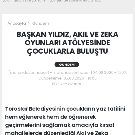
yorumlardan site yönetimi hiçbir şekilde sorumlu tutulamaz.
Anasayfa
Gündem
BAŞKAN YILDIZ, AKIL VE ZEKA
OYUNLARI ATÖLYESİNDE
ÇOCUKLARLA BULUŞTU
GÜNDEM
(mersindesonhaber) - mersindesonhaber | 04.08.2026 - 15:07,
Güncelleme: 05.08.2026 - 10:06
1573 kez okundu.
Toroslar Belediyesinin çocukların yaz tatilini
hem eğlenerek hem de öğrenerek
geçirmelerini sağlamak amacıyla kırsal
mahallelerde düzenlediği Akıl ve Zeka