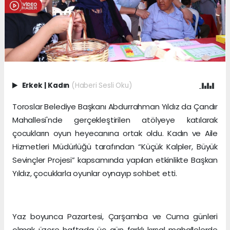
Erkek
|
Kadın
(Haberi Sesli Oku)
Toroslar Belediye Başkanı Abdurrahman Yıldız da Çandır
Mahallesi'nde gerçekleştirilen atölyeye katılarak
çocukların oyun heyecanına ortak oldu. Kadın ve Aile
Hizmetleri Müdürlüğü tarafından “Küçük Kalpler, Büyük
Sevinçler Projesi” kapsamında yapılan etkinlikte Başkan
Yıldız, çocuklarla oyunlar oynayıp sohbet etti.
Yaz boyunca Pazartesi, Çarşamba ve Cuma günleri
olmak üzere haftada üç gün farklı kırsal mahallelerde