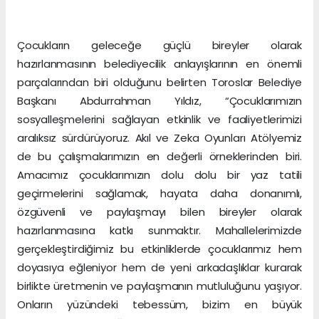
Çocukların geleceğe güçlü bireyler olarak
hazırlanmasının belediyecilik anlayışlarının en önemli
parçalarından biri olduğunu belirten Toroslar Belediye
Başkanı Abdurrahman Yıldız, “Çocuklarımızın
sosyalleşmelerini sağlayan etkinlik ve faaliyetlerimizi
aralıksız sürdürüyoruz. Akıl ve Zeka Oyunları Atölyemiz
de bu çalışmalarımızın en değerli örneklerinden biri.
Amacımız çocuklarımızın dolu dolu bir yaz tatili
geçirmelerini sağlamak, hayata daha donanımlı,
özgüvenli ve paylaşmayı bilen bireyler olarak
hazırlanmasına katkı sunmaktır. Mahallelerimizde
gerçekleştirdiğimiz bu etkinliklerde çocuklarımız hem
doyasıya eğleniyor hem de yeni arkadaşlıklar kurarak
birlikte üretmenin ve paylaşmanın mutluluğunu yaşıyor.
Onların yüzündeki tebessüm, bizim en büyük