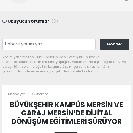
Okuyucu Yorumları
(0)
Gönder
Yorum yazarak Topluluk Kuralları’nı kabul etmiş bulunuyor ve
mersindesonhaber.com sitesine yaptığınız yorumunuzla ilgili doğrudan veya
dolaylı tüm sorumluluğu tek başınıza üstleniyorsunuz. Yazılan tüm
yorumlardan site yönetimi hiçbir şekilde sorumlu tutulamaz.
Anasayfa
Gündem
BÜYÜKŞEHİR KAMPÜS MERSİN VE
GARAJ MERSİN’DE DİJİTAL
DÖNÜŞÜM EĞİTİMLERİ SÜRÜYOR