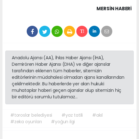
MERSIN HABERİ
Anadolu Ajansı (AA), İhlas Haber Ajansı (İHA),
Demirören Haber Ajansı (DHA) ve diğer ajanslar
tarafından eklenen tüm haberler, sitemizin
editörlerinin müdahalesi olmadan ajans kanallarından
çekilmektedir. Bu haberlerde yer alan hukuki
muhataplar haberi geçen ajanslar olup sitemizin hiç
bir editörü sorumlu tutulamaz...
#toroslar belediyesi
#yaz tatili
#akıl
#zeka oyunları
#yoğun ilgi