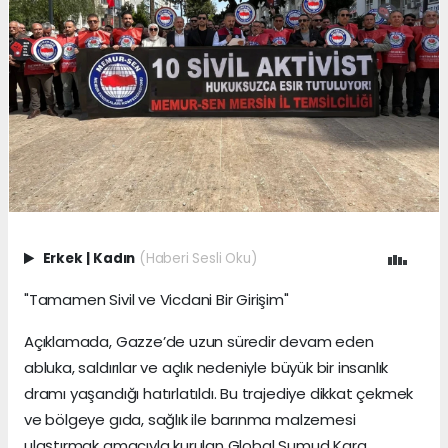
Erkek
|
Kadın
(Haberi Sesli Oku)
"Tamamen Sivil ve Vicdani Bir Girişim"
Açıklamada, Gazze’de uzun süredir devam eden
abluka, saldırılar ve açlık nedeniyle büyük bir insanlık
dramı yaşandığı hatırlatıldı. Bu trajediye dikkat çekmek
ve bölgeye gıda, sağlık ile barınma malzemesi
ulaştırmak amacıyla kurulan Global Sumud Kara