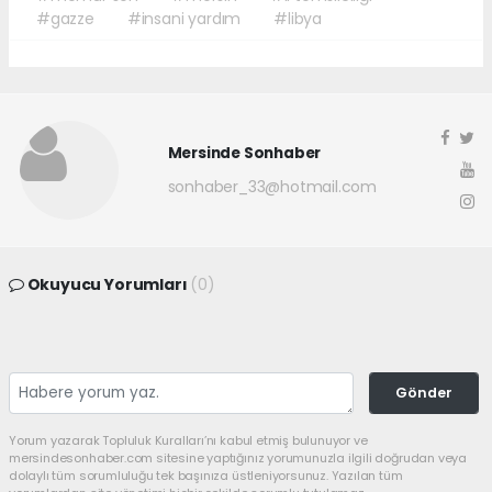
#gazze
#insani yardım
#libya
Mersinde Sonhaber
sonhaber_33@hotmail.com
Okuyucu Yorumları
(0)
Gönder
Yorum yazarak Topluluk Kuralları’nı kabul etmiş bulunuyor ve
mersindesonhaber.com sitesine yaptığınız yorumunuzla ilgili doğrudan veya
dolaylı tüm sorumluluğu tek başınıza üstleniyorsunuz. Yazılan tüm