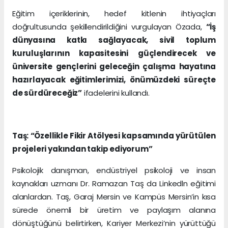
Eğitim içeriklerinin, hedef kitlenin ihtiyaçları
doğrultusunda şekillendirildiğini vurgulayan Özada,
“İş
dünyasına katkı sağlayacak, sivil toplum
kuruluşlarının kapasitesini güçlendirecek ve
üniversite gençlerini geleceğin çalışma hayatına
hazırlayacak eğitimlerimizi, önümüzdeki süreçte
de sürdüreceğiz”
ifadelerini kullandı.
Taş: “Özellikle Fikir Atölyesi kapsamında yürütülen
projeleri yakından takip ediyorum”
Psikolojik danışman, endüstriyel psikoloji ve insan
kaynakları uzmanı Dr. Ramazan Taş da Linkedln eğitimi
alanlardan. Taş, Garaj Mersin ve Kampüs Mersin’in kısa
sürede önemli bir üretim ve paylaşım alanına
dönüştüğünü belirtirken, Kariyer Merkezi’nin yürüttüğü