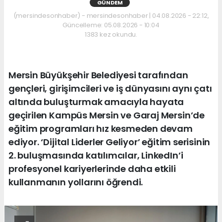
GÜNDEM
(mersindesonhaber) - mersindesonhaber | 04.08.2026 - 22:12,
Güncelleme: 05.08.2026 - 10:04
1383 kez okundu.
Mersin Büyükşehir Belediyesi tarafından
gençleri, girişimcileri ve iş dünyasını aynı çatı
altında buluşturmak amacıyla hayata
geçirilen Kampüs Mersin ve Garaj Mersin’de
eğitim programları hız kesmeden devam
ediyor. ‘Dijital Liderler Geliyor’ eğitim serisinin
2. buluşmasında katılımcılar, LinkedIn’i
profesyonel kariyerlerinde daha etkili
kullanmanın yollarını öğrendi.