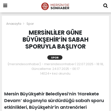
Anasayfa
Spor
MERSİNLİLER GÜNE
BÜYÜKŞEHİR’İN SABAH
SPORUYLA BAŞLIYOR
SPOR
(mersindesonhaber) - mersindesonhaber | 22.07.2025 - 18:18,
Güncelleme: 24.07.2025 - 00:17
14024+ kez okundu.
Mersin Büyükşehir Belediyesi’nin ‘Harekete
Devam’ sloganıyla sürdürdüğü sabah sporu
etkinlikleri, Büyükşehir’in antrenörleri