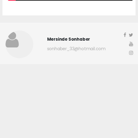
Mersinde Sonhaber
sonhaber_33@hotmail.com
Okuyucu Yorumları
(0)
Gönder
Yorum yazarak Topluluk Kuralları’nı kabul etmiş bulunuyor ve
mersindesonhaber.com sitesine yaptığınız yorumunuzla ilgili doğrudan veya
dolaylı tüm sorumluluğu tek başınıza üstleniyorsunuz. Yazılan tüm
yorumlardan site yönetimi hiçbir şekilde sorumlu tutulamaz.