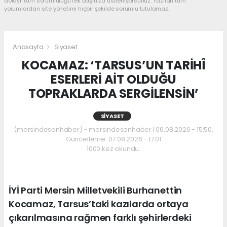
dolaylı tüm sorumluluğu tek başınıza üstleniyorsunuz. Yazılan tüm
yorumlardan site yönetimi hiçbir şekilde sorumlu tutulamaz.
Anasayfa
Siyaset
KOCAMAZ: ‘TARSUS’UN TARİHÎ
ESERLERİ AİT OLDUĞU
TOPRAKLARDA SERGİLENSİN’
SIYASET
(mersindesonhaber) - mersindesonhaber | 06.08.2026 - 15:50,
Güncelleme: 07.08.2026 - 17:01
1000 kez okundu.
İYİ Parti Mersin Milletvekili Burhanettin
Kocamaz, Tarsus’taki kazılarda ortaya
çıkarılmasına rağmen farklı şehirlerdeki