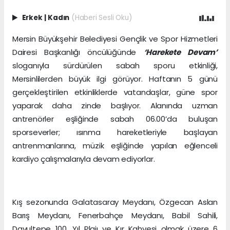
Erkek
|
Kadın
(Haberi Sesli Oku)
Mersin Büyükşehir Belediyesi Gençlik ve Spor Hizmetleri
Dairesi Başkanlığı öncülüğünde
‘Harekete Devam’
sloganıyla sürdürülen sabah sporu etkinliği,
Mersinlilerden büyük ilgi görüyor. Haftanın 5 günü
gerçekleştirilen etkinliklerde vatandaşlar, güne spor
yaparak daha zinde başlıyor. Alanında uzman
antrenörler eşliğinde sabah 06.00’da buluşan
sporseverler; ısınma hareketleriyle başlayan
antrenmanlarına, müzik eşliğinde yapılan eğlenceli
kardiyo çalışmalarıyla devam ediyorlar.
Kış sezonunda Galatasaray Meydanı, Özgecan Aslan
Barış Meydanı, Fenerbahçe Meydanı, Babil Sahili,
Davultepe 100. Yıl Plajı ve Kır Kahvesi olmak üzere 6