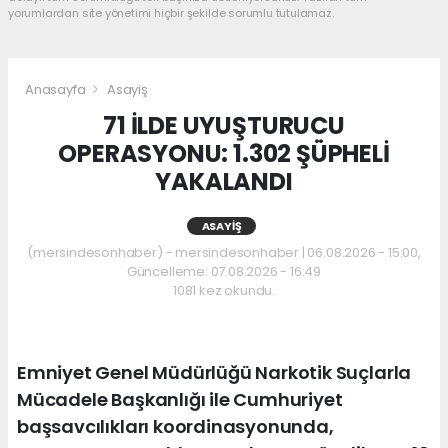
yorumlardan site yönetimi hiçbir şekilde sorumlu tutulamaz.
Anasayfa
Asayiş
71 İLDE UYUŞTURUCU
OPERASYONU: 1.302 ŞÜPHELİ
YAKALANDI
ASAYIŞ
(mersindesonhaber) - mersindesonhaber | 06.08.2026 - 15:00,
Güncelleme: 07.08.2026 - 16:49
1081 kez okundu.
Emniyet Genel Müdürlüğü Narkotik Suçlarla
Mücadele Başkanlığı ile Cumhuriyet
başsavcılıkları koordinasyonunda,