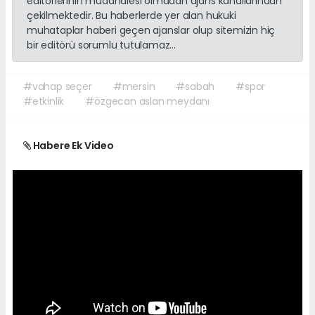
editörlerinin müdahalesi olmadan ajans kanallarından
çekilmektedir. Bu haberlerde yer alan hukuki
muhataplar haberi geçen ajanslar olup sitemizin hiç
bir editörü sorumlu tutulamaz...
#vahap seçer
#mersin
#sabah
#spor
#etkinlik
#özgecan aslan meydanı
Habere Ek Video