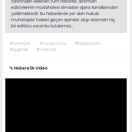
tarafından eklenen tüm haberler, sitemizin
editörlerinin müdahalesi olmadan ajans kanallarından
çekilmektedir. Bu haberlerde yer alan hukuki
muhataplar haberi geçen ajanslar olup sitemizin hiç
bir editörü sorumlu tutulamaz...
#emniyet
#uyuşturucu
#operasyon
#şüpheli
#narkotik
Habere Ek Video