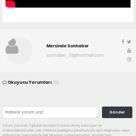
Mersinde Sonhaber
sonhaber_33@hotmail.com
Okuyucu Yorumları
(0)
Gönder
Yorum yazarak Topluluk Kuralları’nı kabul etmiş bulunuyor ve
mersindesonhaber.com sitesine yaptığınız yorumunuzla ilgili doğrudan veya
dolaylı tüm sorumluluğu tek başınıza üstleniyorsunuz. Yazılan tüm