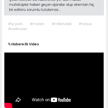
muhataplar haberi geçen ajanslar olup sitemizin hiç
bir editörü sorumlu tutulamaz...
#iyi parti
#mersin
#milletvekili
#tarsus
#tarihi eser
Habere Ek Video