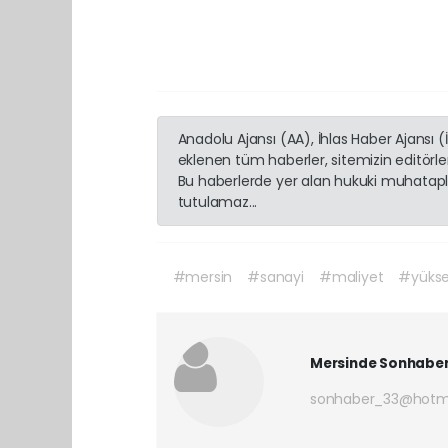
Anadolu Ajansı (AA), İhlas Haber Ajansı 
eklenen tüm haberler, sitemizin editörl
Bu haberlerde yer alan hukuki muhatapla
tutulamaz...
#mersin
#sanayi
#maliyet
#yüksek
Mersinde Sonhabe
sonhaber_33@hotm