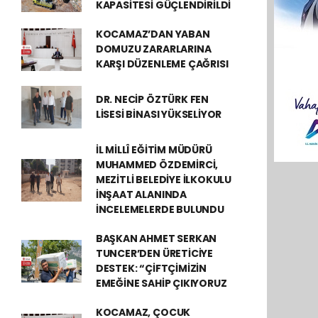
KAPASİTESİ GÜÇLENDİRİLDİ
KOCAMAZ’DAN YABAN
DOMUZU ZARARLARINA
KARŞI DÜZENLEME ÇAĞRISI
DR. NECİP ÖZTÜRK FEN
LİSESİ BİNASI YÜKSELİYOR
İL MİLLÎ EĞİTİM MÜDÜRÜ
MUHAMMED ÖZDEMİRCİ,
MEZİTLİ BELEDİYE İLKOKULU
İNŞAAT ALANINDA
İNCELEMELERDE BULUNDU
BAŞKAN AHMET SERKAN
TUNCER’DEN ÜRETİCİYE
DESTEK: “ÇİFTÇİMİZİN
EMEĞİNE SAHİP ÇIKIYORUZ
KOCAMAZ, ÇOCUK