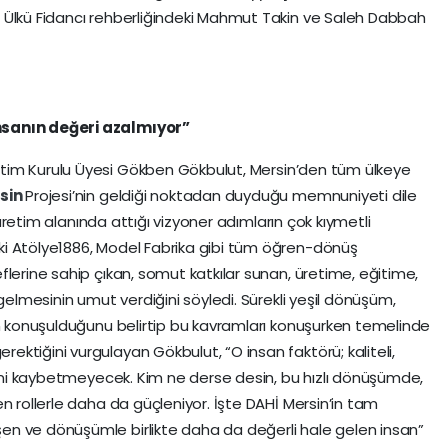
 Ülkü Fidancı rehberliğindeki Mahmut Takin ve Saleh Dabbah
nsanın değeri azalmıyor”
tim Kurulu Üyesi Gökben Gökbulut, Mersin’den tüm ülkeye
sin
Projesi’nin geldiği noktadan duyduğu memnuniyeti dile
e üretim alanında attığı vizyoner adımların çok kıymetli
i Atölye1886, Model Fabrika gibi tüm öğren-dönüş
flerine sahip çıkan, somut katkılar sunan, üretime, eğitime,
 gelmesinin umut verdiğini söyledi. Sürekli yeşil dönüşüm,
ın konuşulduğunu belirtip bu kavramları konuşurken temelinde
ktiğini vurgulayan Gökbulut, “O insan faktörü; kaliteli,
erini kaybetmeyecek. Kim ne derse desin, bu hızlı dönüşümde,
n rollerle daha da güçleniyor. İşte DAHİ Mersin’in tam
n ve dönüşümle birlikte daha da değerli hale gelen insan”