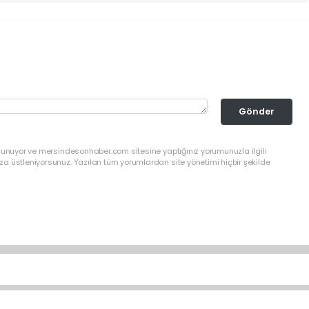
Gönder
ulunuyor ve mersindesonhaber.com sitesine yaptığınız yorumunuzla ilgili
a üstleniyorsunuz. Yazılan tüm yorumlardan site yönetimi hiçbir şekilde