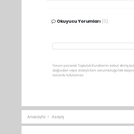
Okuyucu Yorumları
(0)
Yorum yazarak Topluluk Kuralları’nı kabul etmiş b
doğrudan veya dolaylı tüm sorumluluğu tek başınız
sorumlu tutulamaz.
Anasayfa
Asayiş