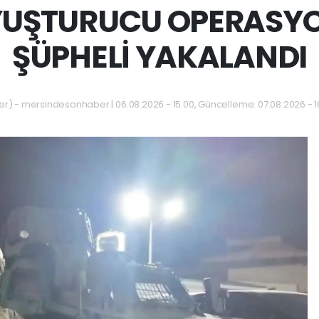
UYUŞTURUCU OPERASYO
ŞÜPHELİ YAKALANDI
 - mersindesonhaber | 06.08.2026 - 15:00, Güncelleme: 07.08.2026 - 