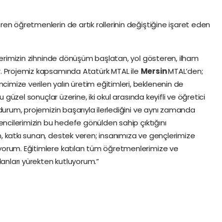
en öğretmenlerin de artık rollerinin değiştiğine işaret eden
çlerimizin zihninde dönüşüm başlatan, yol gösteren, ilham
. Projemiz kapsamında Atatürk MTAL ile
Mersin
MTAL’den;
mize verilen yalın üretim eğitimleri, beklenenin de
u güzel sonuçlar üzerine, iki okul arasında keyifli ve öğretici
durum, projemizin başarıyla ilerlediğini ve aynı zamanda
encilerimizin bu hedefe gönülden sahip çıktığını
 katkı sunan, destek veren; insanımıza ve gençlerimize
yorum. Eğitimlere katılan tüm öğretmenlerimize ve
lanları yürekten kutluyorum.”