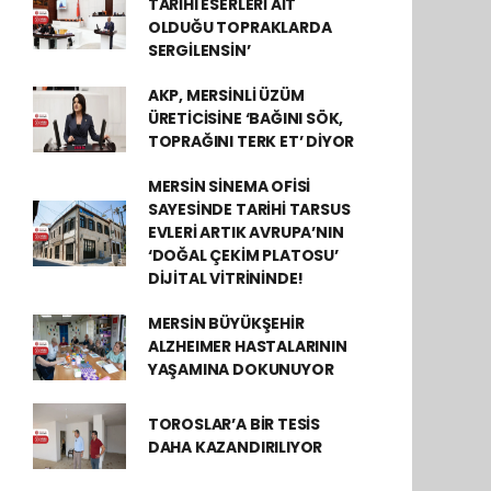
TARİHÎ ESERLERİ AİT
OLDUĞU TOPRAKLARDA
SERGİLENSİN’
AKP, MERSİNLİ ÜZÜM
ÜRETİCİSİNE ‘BAĞINI SÖK,
TOPRAĞINI TERK ET’ DİYOR
MERSİN SİNEMA OFİSİ
SAYESİNDE TARİHİ TARSUS
EVLERİ ARTIK AVRUPA’NIN
‘DOĞAL ÇEKİM PLATOSU’
DİJİTAL VİTRİNİNDE!
MERSİN BÜYÜKŞEHİR
ALZHEIMER HASTALARININ
YAŞAMINA DOKUNUYOR
TOROSLAR’A BİR TESİS
DAHA KAZANDIRILIYOR