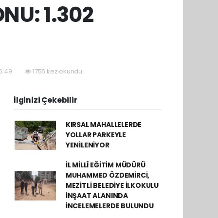
NU: 1.302
16:49
1755 kez okundu.
İlginizi Çekebilir
KIRSAL MAHALLELERDE
YOLLAR PARKEYLE
YENİLENİYOR
İL MİLLÎ EĞİTİM MÜDÜRÜ
MUHAMMED ÖZDEMİRCİ,
MEZİTLİ BELEDİYE İLKOKULU
İNŞAAT ALANINDA
İNCELEMELERDE BULUNDU