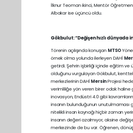
İlknur Teoman ikinci, Mentör Öğretmen
Albakar ise üçüncü oldu.
Gökbulut: “Değişen hızlı dünyada i
Törenin açılışında konuşan
MTSO
Yöne
örnek olma yolunda ilerleyen DAHİ
Mer
getirdi. Şehrin işbirliği içinde eğitim v
olduğunu vurgulayan Gökbulut, kenttek
merkezlerinin DAHİ
Mersin
Projesi hede
verimliliğe yön veren birer odak haline
inovasyon, Endüstri 4.0 gibi kavramlar
insanın bulunduğunun unutulmaması gere
nitelikli insan kaynağı hiçbir zaman y
insanın değeri azalmıyor, aksine değişe
merkezinde de bu var. Öğrenen, dönüşe