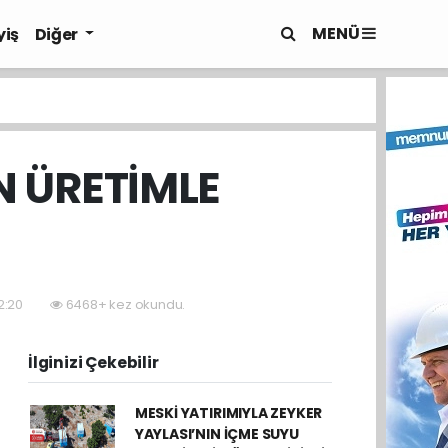
MENÜ
yiş
Diğer
N ÜRETİMLE
2:20
6468+ kez okundu.
İlginizi Çekebilir
MESKİ YATIRIMIYLA ZEYKER
YAYLASI’NIN İÇME SUYU