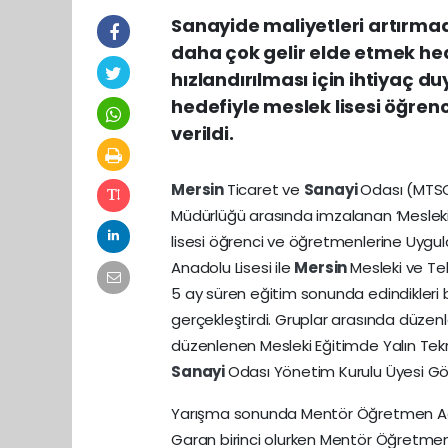
Sanayide maliyetleri artırma
daha çok gelir elde etmek he
hızlandırılması için ihtiyaç d
hedefiyle meslek lisesi öğrenc
verildi.
Mersin
Ticaret ve
Sanayi
Odası (MTS
Müdürlüğü arasında imzalanan ‘Mesleki 
lisesi öğrenci ve öğretmenlerine Uygulam
Anadolu Lisesi ile
Mersin
Mesleki ve Te
5 ay süren eğitim sonunda edindikleri b
gerçekleştirdi. Gruplar arasında düze
düzenlenen Mesleki Eğitimde Yalın Tekn
Sanayi
Odası Yönetim Kurulu Üyesi Gö
Yarışma sonunda Mentör Öğretmen Adna
Garan birinci olurken Mentör Öğretmen 