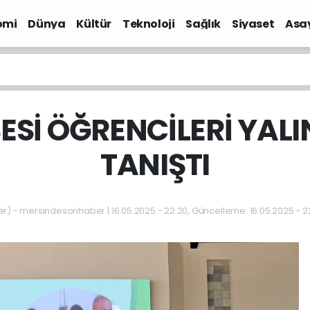
omi
Dünya
Kültür
Teknoloji
Sağlık
Siyaset
Asa
SESİ ÖĞRENCİLERİ YALI
TANIŞTI
 - mersindesonhaber | 16.05.2025 - 22:20, Güncelleme: 16.05.2025 - 2