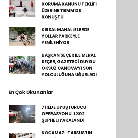
KORUMA KANUNU TEKLİFİ
ÜZERİNE TBMM’DE
KONUŞTU
KIRSAL MAHALLELERDE
YOLLAR PARKEYLE
YENİLENİYOR
BAŞKAN SEÇER İLE MERAL
SEÇER, GAZETECİ DUYGU
ÖKSÜZ CANOVA’YI SON
YOLCULUĞUNA UĞURLADI
En Çok Okunanlar
71 İLDE UYUŞTURUCU
OPERASYONU: 1.302
ŞÜPHELİ YAKALANDI
KOCAMAZ: ‘TARSUS’UN