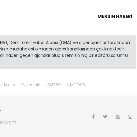
MERSIN HABERİ
(İHA), Demirören Haber Ajansı (DHA) ve diğer ajanslar tarafından
erinin müdahalesi olmadan ajans kanallarından çekilmektedir.
r haberi geçen ajanslar olup sitemizin hiç bir editörü sorumlu
 kalite
#verimlilik
#MTSO
#MTOSB
r
ail.com