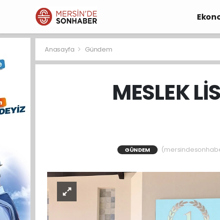
Ekon
Anasayfa
Gündem
MESLEK Lİ
(mersindesonhaber)
GÜNDEM