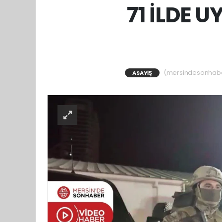
71 İLDE 
(mersindesonhaber)
ASAYIŞ