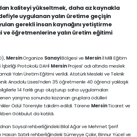
dan kaliteyi yükseltmek, daha az kaynakla
defiyle uygulanan yalın üretime geçişin
uyulan gerekli insan kaynağını yetiştirme
i ve öğretmenlerine yalın üretim eğitimi
O),
Mersin
Organize
Sanayi
Bölgesi ve
Mersin
İl Milli Eğitim
İşbirliği Protokolü DAHİ
Mersin
Projesi’ adı altında meslek
alı Yalın Üretim Eğitimi verildi. Atatürk Mesleki ve Teknik
knik Anadolu Lisesi’nden 35 öğretmenle 40 öğrenci yaklaşık
ilgilerle 14 farklı grup oluşturup saha uygulamaları
nlenen yarışma sonunda kazanan gruplara ödülleri
ikler Ödül Töreniyle takdim edildi. Törene
Mersin
Ticaret ve
kben Gökbulut da katıldı.
n Soysal rehberliğindeki Bilal Ağar ve Mehmet Şerif
Hasan Satırlı rehberliğindeki Sümeyye Çakır, Binnur Yücel ve