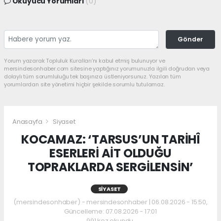
Okuyucu Yorumları
(0)
Gönder
Yorum yazarak Topluluk Kuralları’nı kabul etmiş bulunuyor ve
mersindesonhaber.com sitesine yaptığınız yorumunuzla ilgili doğrudan veya
dolaylı tüm sorumluluğu tek başınıza üstleniyorsunuz. Yazılan tüm
yorumlardan site yönetimi hiçbir şekilde sorumlu tutulamaz.
Anasayfa
Siyaset
KOCAMAZ: ‘TARSUS’UN TARİHÎ
ESERLERİ AİT OLDUĞU
TOPRAKLARDA SERGİLENSİN’
SIYASET
(mersindesonhaber) - mersindesonhaber | 06.08.2026 - 15:50,
Güncelleme: 07.08.2026 - 17:01
991 kez okundu.