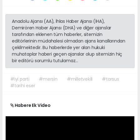
Anadolu Ajansı (AA), İhlas Haber Ajansı (İHA),
Demirören Haber Ajansı (DHA) ve diğer ajanslar
tarafından eklenen tüm haberler, sitemizin
editörlerinin müdahalesi olmadan ajans kanallarından
çekilmektedir. Bu haberlerde yer alan hukuki
muhataplar haberi geçen ajanslar olup sitemizin hiç
bir editörü sorumlu tutulamaz...
#iyi parti
#mersin
#milletvekili
#tarsus
#tarihi eser
Habere Ek Video