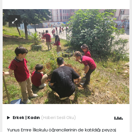
Erkek
|
Kadın
(Haberi Sesli Oku)
Yunus Emre İlkokulu öğrencilerinin de katıldığı peyzaj