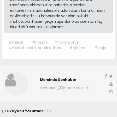
tarafından eklenen tüm haberler, sitemizin
editörlerinin müdahalesi olmadan ajans kanallarından
çekilmektedir. Bu haberlerde yer alan hukuki
muhataplar haberi geçen ajanslar olup sitemizin hiç
bir editörü sorumlu tutulamaz...
#mersin
#mezitli
#fatma aliye
#mesleki teknik anadolu lisesi
#öğrenci
#proje
Mersinde Sonhaber
sonhaber_33@hotmail.com
Okuyucu Yorumları
(0)