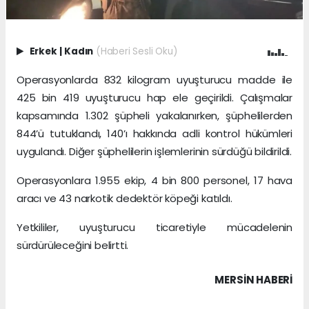
Erkek
|
Kadın
(Haberi Sesli Oku)
Operasyonlarda 832 kilogram uyuşturucu madde ile
425 bin 419 uyuşturucu hap ele geçirildi. Çalışmalar
kapsamında 1.302 şüpheli yakalanırken, şüphelilerden
844’ü tutuklandı, 140’ı hakkında adli kontrol hükümleri
uygulandı. Diğer şüphelilerin işlemlerinin sürdüğü bildirildi.
Operasyonlara 1.955 ekip, 4 bin 800 personel, 17 hava
aracı ve 43 narkotik dedektör köpeği katıldı.
Yetkililer, uyuşturucu ticaretiyle mücadelenin
sürdürüleceğini belirtti.
MERSIN HABERİ