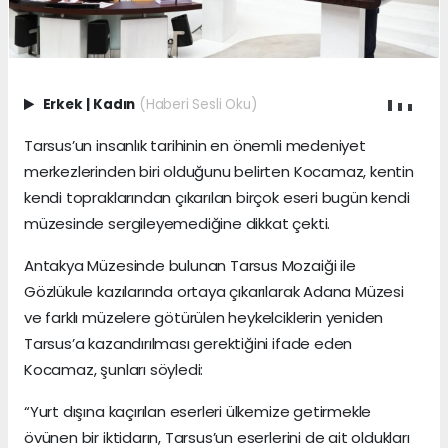
Erkek
|
Kadın
(Haberi Sesli Oku)
Tarsus’un insanlık tarihinin en önemli medeniyet
merkezlerinden biri olduğunu belirten Kocamaz, kentin
kendi topraklarından çıkarılan birçok eseri bugün kendi
müzesinde sergileyemediğine dikkat çekti.
Antakya Müzesinde bulunan Tarsus Mozaiği ile
Gözlükule kazılarında ortaya çıkarılarak Adana Müzesi
ve farklı müzelere götürülen heykelciklerin yeniden
Tarsus’a kazandırılması gerektiğini ifade eden
Kocamaz, şunları söyledi:
“Yurt dışına kaçırılan eserleri ülkemize getirmekle
övünen bir iktidarın, Tarsus’un eserlerini de ait oldukları