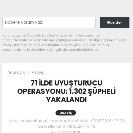
Gönder
Yorum yazarak Topluluk Kuralları’nı kabul etmiş bulunuyor ve
mersindesonhaber.com sitesine yaptığınız yorumunuzla ilgili doğrudan veya
dolaylı tüm sorumluluğu tek başınıza üstleniyorsunuz. Yazılan tüm
yorumlardan site yönetimi hiçbir şekilde sorumlu tutulamaz.
Anasayfa
Asayiş
71 İLDE UYUŞTURUCU
OPERASYONU: 1.302 ŞÜPHELİ
YAKALANDI
ASAYIŞ
(mersindesonhaber) - mersindesonhaber | 06.08.2026 - 15:00,
Güncelleme: 07.08.2026 - 16:49
1073 kez okundu.