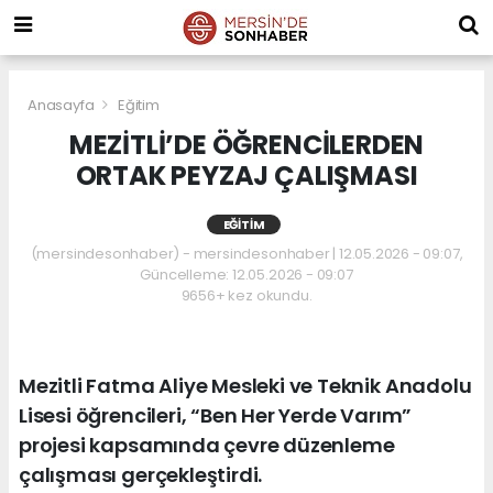
Anasayfa
Eğitim
MEZİTLİ’DE ÖĞRENCİLERDEN
ORTAK PEYZAJ ÇALIŞMASI
EĞITIM
(mersindesonhaber) - mersindesonhaber | 12.05.2026 - 09:07,
Güncelleme: 12.05.2026 - 09:07
9656+ kez okundu.
Mezitli Fatma Aliye Mesleki ve Teknik Anadolu
Lisesi öğrencileri, “Ben Her Yerde Varım”
projesi kapsamında çevre düzenleme
çalışması gerçekleştirdi.