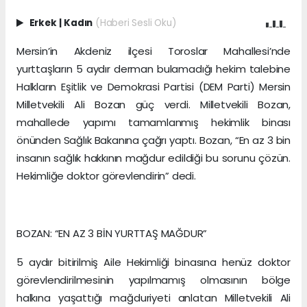
Erkek
|
Kadın
(Haberi Sesli Oku)
Mersin’in Akdeniz ilçesi Toroslar Mahallesi’nde
yurttaşların 5 aydır derman bulamadığı hekim talebine
Halkların Eşitlik ve Demokrasi Partisi (DEM Parti) Mersin
Milletvekili Ali Bozan güç verdi. Milletvekili Bozan,
mahallede yapımı tamamlanmış hekimlik binası
önünden Sağlık Bakanına çağrı yaptı. Bozan, “En az 3 bin
insanın sağlık hakkının mağdur edildiği bu sorunu çözün.
Hekimliğe doktor görevlendirin” dedi.
BOZAN: “EN AZ 3 BİN YURTTAŞ MAĞDUR”
5 aydır bitirilmiş Aile Hekimliği binasına henüz doktor
görevlendirilmesinin yapılmamış olmasının bölge
halkına yaşattığı mağduriyeti anlatan Milletvekili Ali