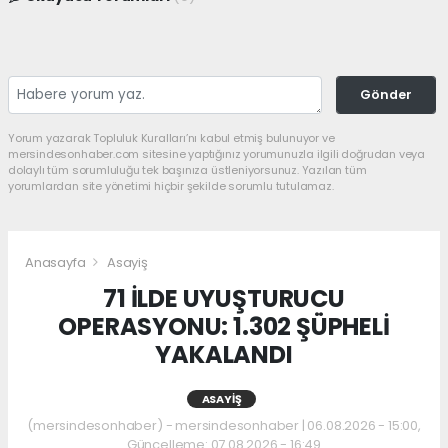
Gönder
Yorum yazarak Topluluk Kuralları’nı kabul etmiş bulunuyor ve
mersindesonhaber.com sitesine yaptığınız yorumunuzla ilgili doğrudan veya
dolaylı tüm sorumluluğu tek başınıza üstleniyorsunuz. Yazılan tüm
yorumlardan site yönetimi hiçbir şekilde sorumlu tutulamaz.
Anasayfa
Asayiş
71 İLDE UYUŞTURUCU
OPERASYONU: 1.302 ŞÜPHELİ
YAKALANDI
ASAYIŞ
(mersindesonhaber) - mersindesonhaber | 06.08.2026 - 15:00,
Güncelleme: 07.08.2026 - 16:49