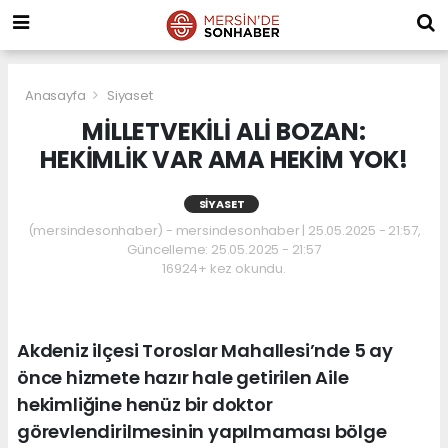
Anasayfa
Siyaset
MİLLETVEKİLİ ALİ BOZAN:
HEKİMLİK VAR AMA HEKİM YOK!
SIYASET
(mersindesonhaber) - mersindesonhaber | 25.05.2025 - 21:57,
Güncelleme: 25.05.2025 - 21:57
16924+ kez okundu.
Akdeniz ilçesi Toroslar Mahallesi’nde 5 ay
önce hizmete hazır hale getirilen Aile
hekimliğine henüz bir doktor
görevlendirilmesinin yapılmaması bölge