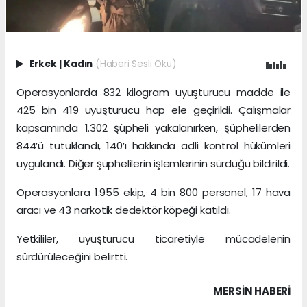
Erkek
|
Kadın
(Haberi Sesli Oku)
Operasyonlarda 832 kilogram uyuşturucu madde ile
425 bin 419 uyuşturucu hap ele geçirildi. Çalışmalar
kapsamında 1.302 şüpheli yakalanırken, şüphelilerden
844’ü tutuklandı, 140’ı hakkında adli kontrol hükümleri
uygulandı. Diğer şüphelilerin işlemlerinin sürdüğü bildirildi.
Operasyonlara 1.955 ekip, 4 bin 800 personel, 17 hava
aracı ve 43 narkotik dedektör köpeği katıldı.
Yetkililer, uyuşturucu ticaretiyle mücadelenin
sürdürüleceğini belirtti.
MERSIN HABERİ