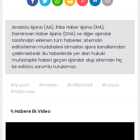
Anadolu Ajansı (AA), İhlas Haber Ajansı (İHA),
Demirören Haber Ajansı (DHA) ve diğer ajanslar
tarafından eklenen tüm haberler, sitemizin
editörlerinin müdahalesi olmadan ajans kanallarından
çekilmektedir. Bu haberlerde yer alan hukuki
muhataplar haberi geçen ajanslar olup sitemizin hiç
bir editörü sorumlu tutulamaz...
#iyi parti
#mersin
#milletvekili
#tarsus
#tarihi eser
Habere Ek Video