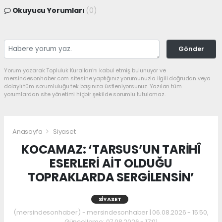
Okuyucu Yorumları
(0)
Gönder
Yorum yazarak Topluluk Kuralları’nı kabul etmiş bulunuyor ve
mersindesonhaber.com sitesine yaptığınız yorumunuzla ilgili doğrudan veya
dolaylı tüm sorumluluğu tek başınıza üstleniyorsunuz. Yazılan tüm
yorumlardan site yönetimi hiçbir şekilde sorumlu tutulamaz.
Anasayfa
Siyaset
KOCAMAZ: ‘TARSUS’UN TARİHÎ
ESERLERİ AİT OLDUĞU
TOPRAKLARDA SERGİLENSİN’
SIYASET
(mersindesonhaber) - mersindesonhaber | 06.08.2026 - 15:50,
Güncelleme: 07.08.2026 - 17:01