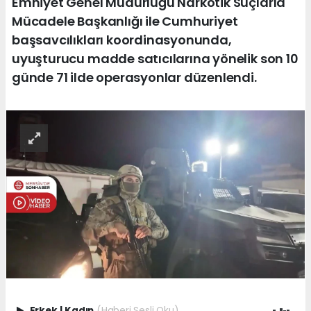
Emniyet Genel Müdürlüğü Narkotik Suçlarla
Mücadele Başkanlığı ile Cumhuriyet
başsavcılıkları koordinasyonunda,
uyuşturucu madde satıcılarına yönelik son 10
günde 71 ilde operasyonlar düzenlendi.
Erkek
|
Kadın
(Haberi Sesli Oku)