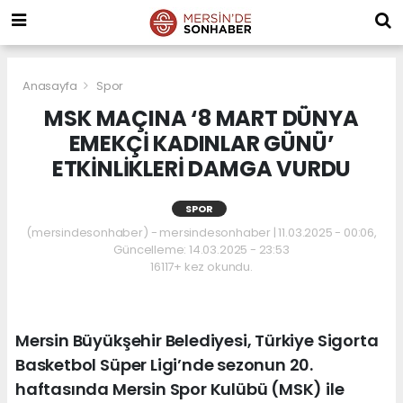
Anasayfa
Spor
MSK MAÇINA ‘8 MART DÜNYA
EMEKÇİ KADINLAR GÜNÜ’
ETKİNLİKLERİ DAMGA VURDU
SPOR
(mersindesonhaber) - mersindesonhaber | 11.03.2025 - 00:06,
Güncelleme: 14.03.2025 - 23:53
16117+ kez okundu.
Mersin Büyükşehir Belediyesi, Türkiye Sigorta
Basketbol Süper Ligi’nde sezonun 20.
haftasında Mersin Spor Kulübü (MSK) ile