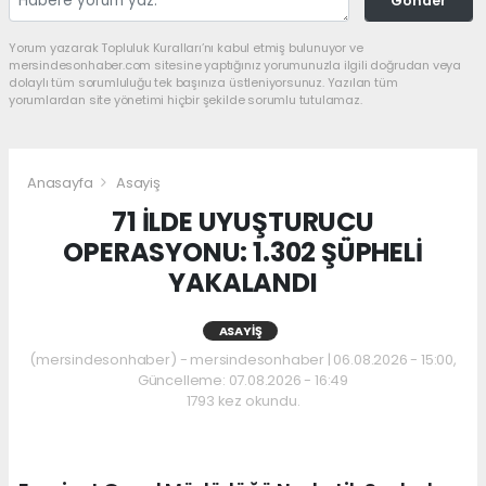
Gönder
Yorum yazarak Topluluk Kuralları’nı kabul etmiş bulunuyor ve
mersindesonhaber.com sitesine yaptığınız yorumunuzla ilgili doğrudan veya
dolaylı tüm sorumluluğu tek başınıza üstleniyorsunuz. Yazılan tüm
yorumlardan site yönetimi hiçbir şekilde sorumlu tutulamaz.
Anasayfa
Asayiş
71 İLDE UYUŞTURUCU
OPERASYONU: 1.302 ŞÜPHELİ
YAKALANDI
ASAYIŞ
(mersindesonhaber) - mersindesonhaber | 06.08.2026 - 15:00,
Güncelleme: 07.08.2026 - 16:49
1793 kez okundu.