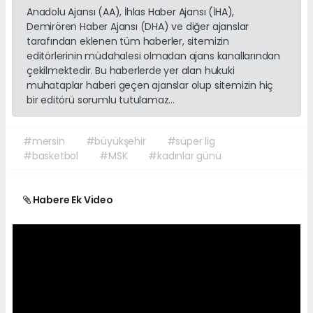
Anadolu Ajansı (AA), İhlas Haber Ajansı (İHA),
Demirören Haber Ajansı (DHA) ve diğer ajanslar
tarafından eklenen tüm haberler, sitemizin
editörlerinin müdahalesi olmadan ajans kanallarından
çekilmektedir. Bu haberlerde yer alan hukuki
muhataplar haberi geçen ajanslar olup sitemizin hiç
bir editörü sorumlu tutulamaz...
#mersin
#büyükşehir
#süper lig
#basketbol
#MSK
#kadınlar günü
Habere Ek Video