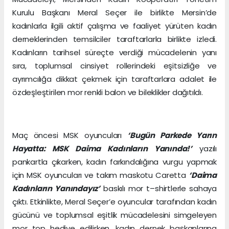
Kurulu Başkanı Meral Seçer ile birlikte Mersin’de
kadınlarla ilgili aktif çalışma ve faaliyet yürüten kadın
derneklerinden temsilciler taraftarlarla birlikte izledi.
Kadınların tarihsel süreçte verdiği mücadelenin yanı
sıra, toplumsal cinsiyet rollerindeki eşitsizliğe ve
ayrımcılığa dikkat çekmek için taraftarlara adalet ile
özdeşleştirilen mor renkli balon ve bileklikler dağıtıldı.
Maç öncesi MSK oyuncuları
‘Bugün Parkede Yarın
Hayatta: MSK Daima Kadınların Yanında!’
yazılı
pankartla çıkarken, kadın farkındalığına vurgu yapmak
için MSK oyuncuları ve takım maskotu Caretta
‘Daima
Kadınların Yanındayız’
baskılı mor t–shirtlerle sahaya
çıktı. Etkinlikte, Meral Seçer’e oyuncular tarafından kadın
gücünü ve toplumsal eşitlik mücadelesini simgeleyen
mor top hediye edilirken, kadın dernek başkanlarına