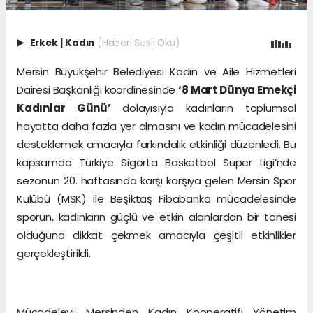
Erkek
|
Kadın
(Haberi Sesli Oku)
Mersin Büyükşehir Belediyesi Kadın ve Aile Hizmetleri
Dairesi Başkanlığı koordinesinde
‘8 Mart Dünya Emekçi
Kadınlar Günü’
dolayısıyla kadınların toplumsal
hayatta daha fazla yer almasını ve kadın mücadelesini
desteklemek amacıyla farkındalık etkinliği düzenledi. Bu
kapsamda Türkiye Sigorta Basketbol Süper Ligi’nde
sezonun 20. haftasında karşı karşıya gelen Mersin Spor
Kulübü (MSK) ile Beşiktaş Fibabanka mücadelesinde
sporun, kadınların güçlü ve etkin alanlardan bir tanesi
olduğuna dikkat çekmek amacıyla çeşitli etkinlikler
gerçekleştirildi.
Mücadeleyi; Mersinden Kadın Kooperatifi Yönetim