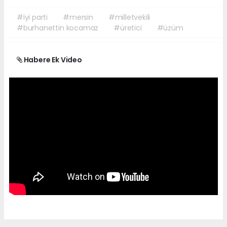
#iyi parti
#mersin
#milletvekili
#burhanettin kocamaz
#üretici
#üzüm
Habere Ek Video