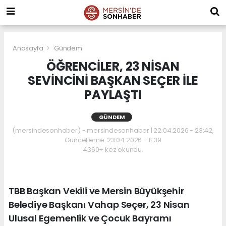
Anasayfa
Gündem
ÖĞRENCİLER, 23 NİSAN
SEVİNCİNİ BAŞKAN SEÇER İLE
PAYLAŞTI
GÜNDEM
(mersindesonhaber) - mersindesonhaber | 22.04.2026 - 23:42,
Güncelleme: 23.04.2026 - 11:39
4360+ kez okundu.
TBB Başkan Vekili ve Mersin Büyükşehir
Belediye Başkanı Vahap Seçer, 23 Nisan
Ulusal Egemenlik ve Çocuk Bayramı