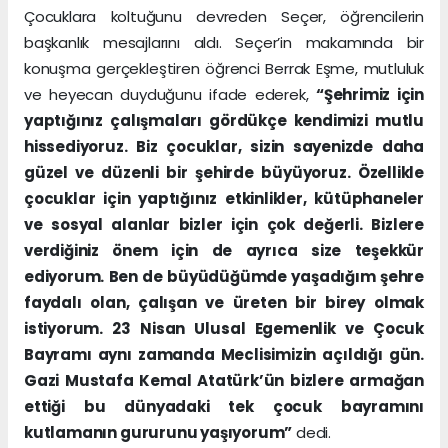
Çocuklara koltuğunu devreden Seçer, öğrencilerin
başkanlık mesajlarını aldı. Seçer’in makamında bir
konuşma gerçekleştiren öğrenci Berrak Eşme, mutluluk
ve heyecan duyduğunu ifade ederek,
“Şehrimiz için
yaptığınız çalışmaları gördükçe kendimizi mutlu
hissediyoruz. Biz çocuklar, sizin sayenizde daha
güzel ve düzenli bir şehirde büyüyoruz. Özellikle
çocuklar için yaptığınız etkinlikler, kütüphaneler
ve sosyal alanlar bizler için çok değerli. Bizlere
verdiğiniz önem için de ayrıca size teşekkür
ediyorum. Ben de büyüdüğümde yaşadığım şehre
faydalı olan, çalışan ve üreten bir birey olmak
istiyorum. 23 Nisan Ulusal Egemenlik ve Çocuk
Bayramı aynı zamanda Meclisimizin açıldığı gün.
Gazi Mustafa Kemal Atatürk’ün bizlere armağan
ettiği bu dünyadaki tek çocuk bayramını
kutlamanın gururunu yaşıyorum”
dedi.