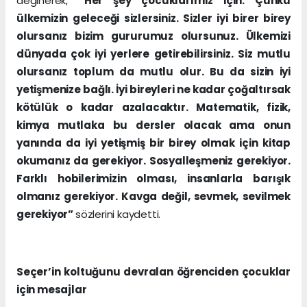
değinerek,
“Her şey çocuklarımız için. Çünkü
ülkemizin geleceği sizlersiniz. Sizler iyi birer birey
olursanız bizim gururumuz olursunuz. Ülkemizi
dünyada çok iyi yerlere getirebilirsiniz. Siz mutlu
olursanız toplum da mutlu olur. Bu da sizin iyi
yetişmenize bağlı. İyi bireyleri ne kadar çoğaltırsak
kötülük o kadar azalacaktır. Matematik, fizik,
kimya mutlaka bu dersler olacak ama onun
yanında da iyi yetişmiş bir birey olmak için kitap
okumanız da gerekiyor. Sosyalleşmeniz gerekiyor.
Farklı hobilerimizin olması, insanlarla barışık
olmanız gerekiyor. Kavga değil, sevmek, sevilmek
gerekiyor”
sözlerini kaydetti.
Seçer’in koltuğunu devralan öğrenciden çocuklar
için mesajlar