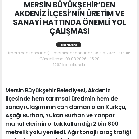
MERSİN BÜYÜKŞEHİR’DEN
AKDENİZ İLÇESİ’NİN ÜRETİM VE
SANAYİ HATTINDA ÖNEMLİ YOL
ÇALIŞMASI
GÜNDEM
(mersindesonhaber) - mersindesonhaber | 09.08.2026 - 02:46,
Güncelleme: 09.08.2026 - 15:20
1262 kez okundu.
Mersin Büyükşehir Belediyesi, Akdeniz
ilçesinde hem tarımsal üretimin hem de
sanayi ulaşımının can damarı olan Kürkçü,
Aşağı Burhan, Yukarı Burhan ve Yanpar
mahallelerinin ortak kullandığı 2 bin 800
metrelik yolu yeniledi. Ağır tonajlı araç trafiği