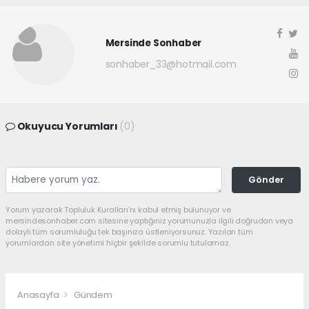
Mersinde Sonhaber
sonhaber_33@hotmail.com
Okuyucu Yorumları
(0)
Gönder
Yorum yazarak Topluluk Kuralları’nı kabul etmiş bulunuyor ve
mersindesonhaber.com sitesine yaptığınız yorumunuzla ilgili doğrudan veya
dolaylı tüm sorumluluğu tek başınıza üstleniyorsunuz. Yazılan tüm
yorumlardan site yönetimi hiçbir şekilde sorumlu tutulamaz.
Anasayfa
Gündem