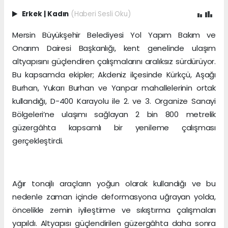
Erkek
|
Kadın
(Haberi Sesli Oku)
Mersin Büyükşehir Belediyesi Yol Yapım Bakım ve
Onarım Dairesi Başkanlığı, kent genelinde ulaşım
altyapısını güçlendiren çalışmalarını aralıksız sürdürüyor.
Bu kapsamda ekipler; Akdeniz ilçesinde Kürkçü, Aşağı
Burhan, Yukarı Burhan ve Yanpar mahallelerinin ortak
kullandığı, D-400 Karayolu ile 2. ve 3. Organize Sanayi
Bölgeleri’ne ulaşımı sağlayan 2 bin 800 metrelik
güzergâhta kapsamlı bir yenileme çalışması
gerçekleştirdi.
Ağır tonajlı araçların yoğun olarak kullandığı ve bu
nedenle zaman içinde deformasyona uğrayan yolda,
öncelikle zemin iyileştirme ve sıkıştırma çalışmaları
yapıldı. Altyapısı güçlendirilen güzergâhta daha sonra