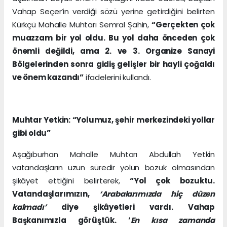
Vahap Seçer’in verdiği sözü yerine getirdiğini belirten
Kürkçü Mahalle Muhtarı Semral Şahin,
“Gerçekten çok
muazzam bir yol oldu. Bu yol daha önceden çok
önemli değildi, ama 2. ve 3. Organize Sanayi
Bölgelerinden sonra gidiş gelişler bir hayli çoğaldı
ve önem kazandı”
ifadelerini kullandı.
Muhtar Yetkin: “Yolumuz, şehir merkezindeki yollar
gibi oldu”
Aşağıburhan Mahalle Muhtarı Abdullah Yetkin
vatandaşların uzun süredir yolun bozuk olmasından
şikâyet ettiğini belirterek,
“Yol çok bozuktu.
Vatandaşlarımızın,
‘Arabalarımızda hiç düzen
kalmadı’
diye şikâyetleri vardı. Vahap
Başkanımızla görüştük. ‘
En kısa zamanda