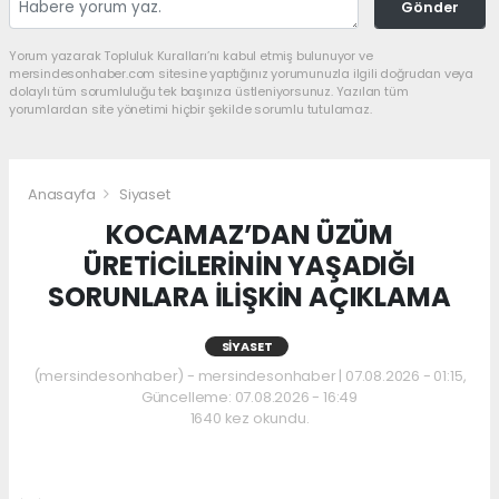
Gönder
Yorum yazarak Topluluk Kuralları’nı kabul etmiş bulunuyor ve
mersindesonhaber.com sitesine yaptığınız yorumunuzla ilgili doğrudan veya
dolaylı tüm sorumluluğu tek başınıza üstleniyorsunuz. Yazılan tüm
yorumlardan site yönetimi hiçbir şekilde sorumlu tutulamaz.
Anasayfa
Siyaset
KOCAMAZ’DAN ÜZÜM
ÜRETİCİLERİNİN YAŞADIĞI
SORUNLARA İLİŞKİN AÇIKLAMA
SIYASET
(mersindesonhaber) - mersindesonhaber | 07.08.2026 - 01:15,
Güncelleme: 07.08.2026 - 16:49
1640 kez okundu.