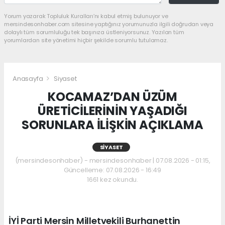
Yorum yazarak Topluluk Kuralları’nı kabul etmiş bulunuyor ve
mersindesonhaber.com sitesine yaptığınız yorumunuzla ilgili doğrudan veya
dolaylı tüm sorumluluğu tek başınıza üstleniyorsunuz. Yazılan tüm
yorumlardan site yönetimi hiçbir şekilde sorumlu tutulamaz.
Anasayfa
Siyaset
KOCAMAZ’DAN ÜZÜM
ÜRETİCİLERİNİN YAŞADIĞI
SORUNLARA İLİŞKİN AÇIKLAMA
SIYASET
(mersindesonhaber) - mersindesonhaber | 07.08.2026 - 01:15,
Güncelleme: 07.08.2026 - 16:49
1661 kez okundu.
İYİ Parti Mersin Milletvekili Burhanettin