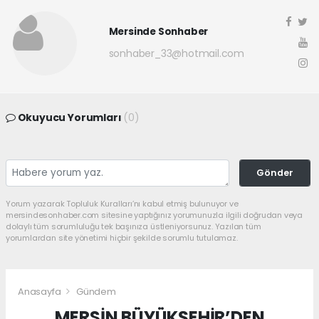
Mersinde Sonhaber
sonhaber_33@hotmail.com
Okuyucu Yorumları
(0)
Gönder
Yorum yazarak Topluluk Kuralları’nı kabul etmiş bulunuyor ve
mersindesonhaber.com sitesine yaptığınız yorumunuzla ilgili doğrudan veya
dolaylı tüm sorumluluğu tek başınıza üstleniyorsunuz. Yazılan tüm
yorumlardan site yönetimi hiçbir şekilde sorumlu tutulamaz.
Anasayfa
Gündem
MERSİN BÜYÜKŞEHİR’DEN