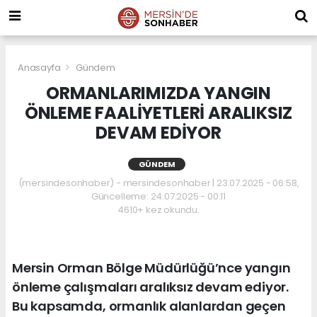
Anasayfa
Gündem
ORMANLARIMIZDA YANGIN
ÖNLEME FAALİYETLERİ ARALIKSIZ
DEVAM EDİYOR
GÜNDEM
(mersindesonhaber) - mersindesonhaber | 23.07.2025 - 06:58,
Güncelleme: 24.07.2025 - 00:11
4610+ kez okundu.
Mersin Orman Bölge Müdürlüğü’nce yangın
önleme çalışmaları aralıksız devam ediyor.
Bu kapsamda, ormanlık alanlardan geçen