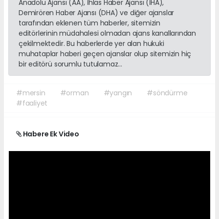
Anadolu Ajansı (AA), İhlas Haber Ajansı (İHA),
Demirören Haber Ajansı (DHA) ve diğer ajanslar
tarafından eklenen tüm haberler, sitemizin
editörlerinin müdahalesi olmadan ajans kanallarından
çekilmektedir. Bu haberlerde yer alan hukuki
muhataplar haberi geçen ajanslar olup sitemizin hiç
bir editörü sorumlu tutulamaz...
#mersin
#orman
#yangın
#söndürme
#faaliyet
Habere Ek Video