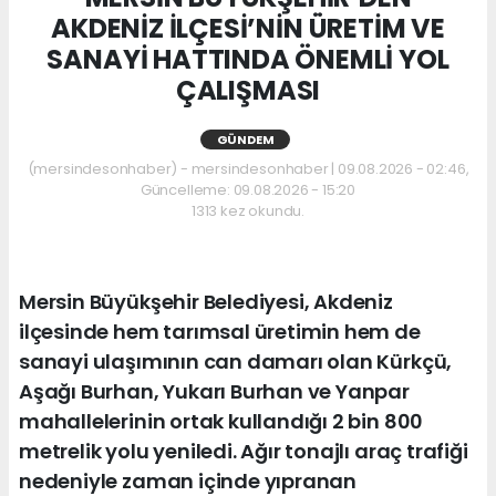
AKDENİZ İLÇESİ’NİN ÜRETİM VE
SANAYİ HATTINDA ÖNEMLİ YOL
ÇALIŞMASI
GÜNDEM
(mersindesonhaber) - mersindesonhaber | 09.08.2026 - 02:46,
Güncelleme: 09.08.2026 - 15:20
1313 kez okundu.
Mersin Büyükşehir Belediyesi, Akdeniz
ilçesinde hem tarımsal üretimin hem de
sanayi ulaşımının can damarı olan Kürkçü,
Aşağı Burhan, Yukarı Burhan ve Yanpar
mahallelerinin ortak kullandığı 2 bin 800
metrelik yolu yeniledi. Ağır tonajlı araç trafiği
nedeniyle zaman içinde yıpranan