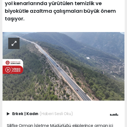
yol kenarlarında yürütülen temizlik ve
biyokütle azaltma çalışmaları büyük önem
taşıyor.
Erkek
|
Kadın
(Haberi Sesli Oku)
Silifke Orman İşletme Müdürlüğü ekiplerince orman içi