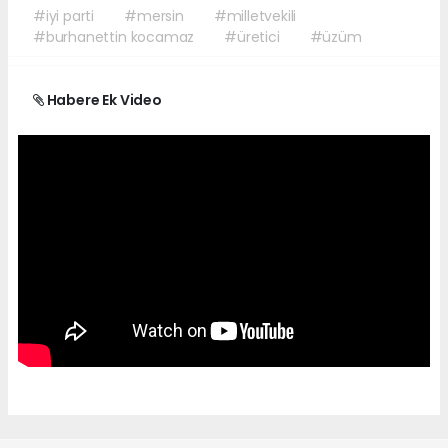
#iyi parti
#mersin
#milletvekili
#burhanettin kocamaz
#üretici
#üzüm
Habere Ek Video