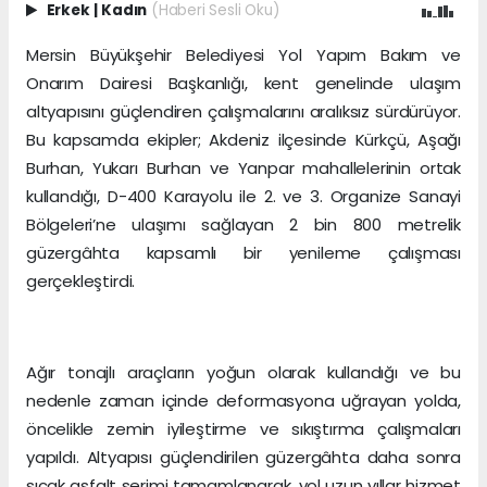
Erkek
|
Kadın
(Haberi Sesli Oku)
Mersin Büyükşehir Belediyesi Yol Yapım Bakım ve
Onarım Dairesi Başkanlığı, kent genelinde ulaşım
altyapısını güçlendiren çalışmalarını aralıksız sürdürüyor.
Bu kapsamda ekipler; Akdeniz ilçesinde Kürkçü, Aşağı
Burhan, Yukarı Burhan ve Yanpar mahallelerinin ortak
kullandığı, D-400 Karayolu ile 2. ve 3. Organize Sanayi
Bölgeleri’ne ulaşımı sağlayan 2 bin 800 metrelik
güzergâhta kapsamlı bir yenileme çalışması
gerçekleştirdi.
Ağır tonajlı araçların yoğun olarak kullandığı ve bu
nedenle zaman içinde deformasyona uğrayan yolda,
öncelikle zemin iyileştirme ve sıkıştırma çalışmaları
yapıldı. Altyapısı güçlendirilen güzergâhta daha sonra
sıcak asfalt serimi tamamlanarak, yol uzun yıllar hizmet