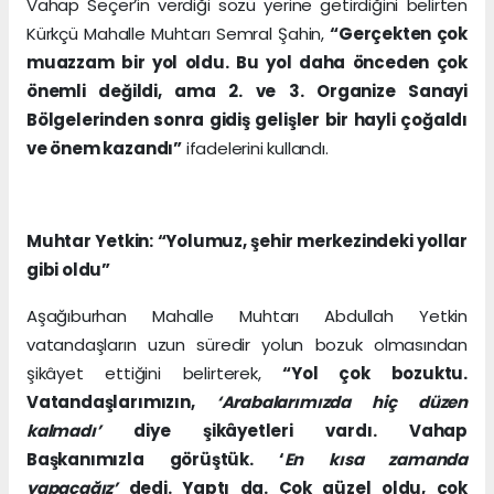
Vahap Seçer’in verdiği sözü yerine getirdiğini belirten
Kürkçü Mahalle Muhtarı Semral Şahin,
“Gerçekten çok
muazzam bir yol oldu. Bu yol daha önceden çok
önemli değildi, ama 2. ve 3. Organize Sanayi
Bölgelerinden sonra gidiş gelişler bir hayli çoğaldı
ve önem kazandı”
ifadelerini kullandı.
Muhtar Yetkin: “Yolumuz, şehir merkezindeki yollar
gibi oldu”
Aşağıburhan Mahalle Muhtarı Abdullah Yetkin
vatandaşların uzun süredir yolun bozuk olmasından
şikâyet ettiğini belirterek,
“Yol çok bozuktu.
Vatandaşlarımızın,
‘Arabalarımızda hiç düzen
kalmadı’
diye şikâyetleri vardı. Vahap
Başkanımızla görüştük. ‘
En kısa zamanda
yapacağız’
dedi. Yaptı da. Çok güzel oldu, çok