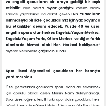
ve engelli çocukların bir araya geldiği bir açık
etkinlik”
diye belirtti.
‘Spor Şenliği’
ni konum olarak
sahilde yaptıklarına da dikkat çeken Uka,
“Havaların
ısınmasıyla birlikte, çocuklarımız için yaz boyunca
bu etkinlikler devam edecek. Yüzde 40 ve üzeri
engelli raporu olan herkes Engelsiz Yaşam Merkezi,
Engelsiz Yaşam Parkı, Otizm Merkezi ve diğer farklı
alanlarda hizmet alabilirler. Herkesi bekliyoruz”
diyerek Mersinlilere çağrıda bulundu.
Spor lisesi öğrencileri çocuklara her branşta
yardımcı oldu
Özel gereksinimli çocuklara sporu daha da sevdirmek
için gönüllü olarak gelen Mersin Naim Süleymanoğlu
Spor Lisesi öğrencileri, 11 farklı spor dalını çocuklara hem
öğretti hem de eğlendi. Naim Süleymanoğlu Spor Lisesi