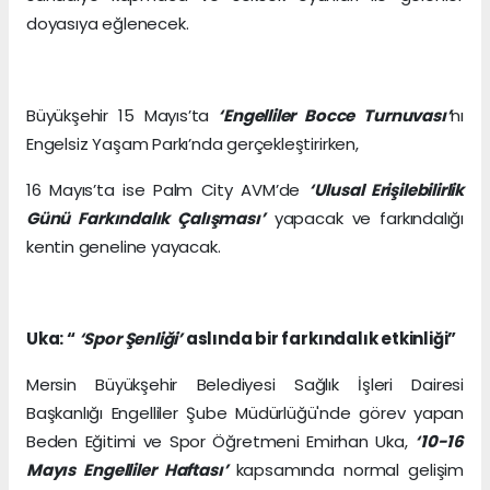
doyasıya eğlenecek.
Büyükşehir 15 Mayıs’ta
‘Engelliler Bocce Turnuvası’
nı
Engelsiz Yaşam Parkı’nda gerçekleştirirken,
16 Mayıs’ta ise Palm City AVM’de
‘Ulusal Erişilebilirlik
Günü Farkındalık Çalışması’
yapacak ve farkındalığı
kentin geneline yayacak.
Uka: “
‘Spor Şenliği’
aslında bir farkındalık etkinliği”
Mersin Büyükşehir Belediyesi Sağlık İşleri Dairesi
Başkanlığı Engelliler Şube Müdürlüğü'nde görev yapan
Beden Eğitimi ve Spor Öğretmeni Emirhan Uka,
‘10-16
Mayıs Engelliler Haftası’
kapsamında normal gelişim