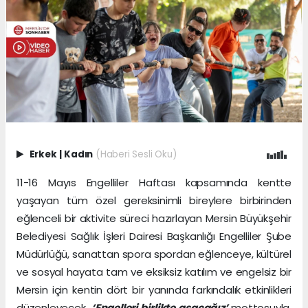
Erkek
|
Kadın
(Haberi Sesli Oku)
11-16 Mayıs Engelliler Haftası kapsamında kentte
yaşayan tüm özel gereksinimli bireylere birbirinden
eğlenceli bir aktivite süreci hazırlayan Mersin Büyükşehir
Belediyesi Sağlık İşleri Dairesi Başkanlığı Engelliler Şube
Müdürlüğü, sanattan spora spordan eğlenceye, kültürel
ve sosyal hayata tam ve eksiksiz katılım ve engelsiz bir
Mersin için kentin dört bir yanında farkındalık etkinlikleri
düzenleyecek.
‘Engelleri birlikte aşacağız’
mottosuyla,