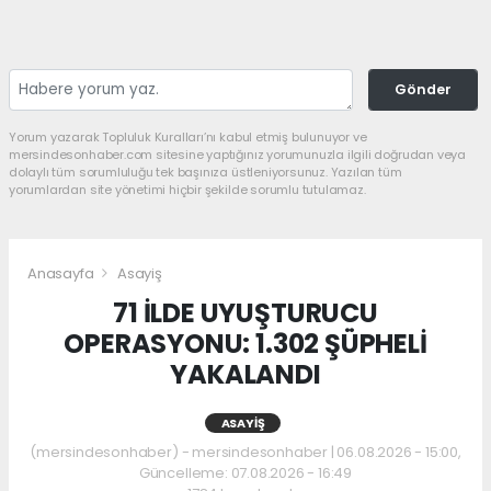
Gönder
Yorum yazarak Topluluk Kuralları’nı kabul etmiş bulunuyor ve
mersindesonhaber.com sitesine yaptığınız yorumunuzla ilgili doğrudan veya
dolaylı tüm sorumluluğu tek başınıza üstleniyorsunuz. Yazılan tüm
yorumlardan site yönetimi hiçbir şekilde sorumlu tutulamaz.
Anasayfa
Asayiş
71 İLDE UYUŞTURUCU
OPERASYONU: 1.302 ŞÜPHELİ
YAKALANDI
ASAYIŞ
(mersindesonhaber) - mersindesonhaber | 06.08.2026 - 15:00,
Güncelleme: 07.08.2026 - 16:49