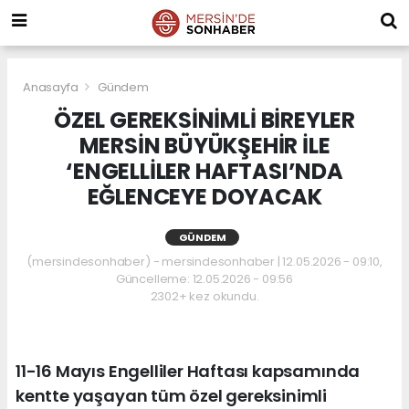
Anasayfa
Gündem
ÖZEL GEREKSİNİMLİ BİREYLER
MERSİN BÜYÜKŞEHİR İLE
‘ENGELLİLER HAFTASI’NDA
EĞLENCEYE DOYACAK
GÜNDEM
(mersindesonhaber) - mersindesonhaber | 12.05.2026 - 09:10,
Güncelleme: 12.05.2026 - 09:56
2302+ kez okundu.
11-16 Mayıs Engelliler Haftası kapsamında
kentte yaşayan tüm özel gereksinimli