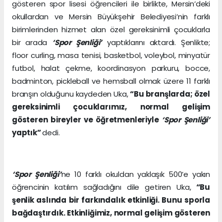
gösteren spor lisesi öğrencileri ile birlikte, Mersin’deki
okullardan ve Mersin Büyükşehir Belediyesi’nin farklı
birimlerinden hizmet alan özel gereksinimli çocuklarla
bir arada
‘Spor Şenliği’
yaptıklarını aktardı. Şenlikte;
floor curling, masa tenisi, basketbol, voleybol, minyatür
futbol, halat çekme, koordinasyon parkuru, bocce,
badminton, pickleball ve hemsball olmak üzere 11 farklı
branşın olduğunu kaydeden Uka,
“Bu branşlarda; özel
gereksinimli çocuklarımız, normal gelişim
gösteren bireyler ve öğretmenleriyle
‘Spor Şenliği’
yaptık”
dedi.
‘Spor Şenliği’
ne 10 farklı okuldan yaklaşık 500’e yakın
öğrencinin katılım sağladığını dile getiren Uka,
“Bu
şenlik aslında bir farkındalık etkinliği. Bunu sporla
bağdaştırdık. Etkinliğimiz, normal gelişim gösteren