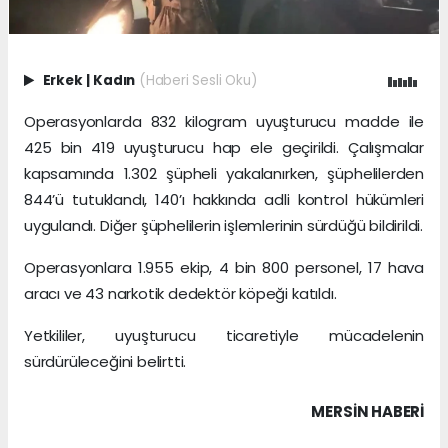
Erkek
|
Kadın
(Haberi Sesli Oku)
Operasyonlarda 832 kilogram uyuşturucu madde ile
425 bin 419 uyuşturucu hap ele geçirildi. Çalışmalar
kapsamında 1.302 şüpheli yakalanırken, şüphelilerden
844’ü tutuklandı, 140’ı hakkında adli kontrol hükümleri
uygulandı. Diğer şüphelilerin işlemlerinin sürdüğü bildirildi.
Operasyonlara 1.955 ekip, 4 bin 800 personel, 17 hava
aracı ve 43 narkotik dedektör köpeği katıldı.
Yetkililer, uyuşturucu ticaretiyle mücadelenin
sürdürüleceğini belirtti.
MERSIN HABERİ