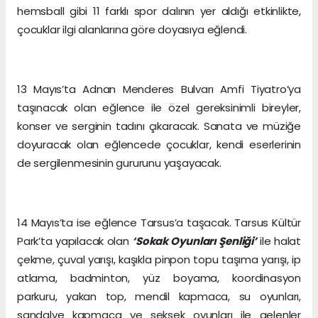
hemsball gibi 11 farklı spor dalının yer aldığı etkinlikte,
çocuklar ilgi alanlarına göre doyasıya eğlendi.
13 Mayıs’ta Adnan Menderes Bulvarı Amfi Tiyatro’ya
taşınacak olan eğlence ile özel gereksinimli bireyler,
konser ve serginin tadını çıkaracak. Sanata ve müziğe
doyuracak olan eğlencede çocuklar, kendi eserlerinin
de sergilenmesinin gururunu yaşayacak.
14 Mayıs’ta ise eğlence Tarsus’a taşacak. Tarsus Kültür
Park’ta yapılacak olan
‘Sokak Oyunları Şenliği’
ile halat
çekme, çuval yarışı, kaşıkla pinpon topu taşıma yarışı, ip
atlama, badminton, yüz boyama, koordinasyon
parkuru, yakan top, mendil kapmaca, su oyunları,
sandalye kapmaca ve seksek oyunları ile gelenler