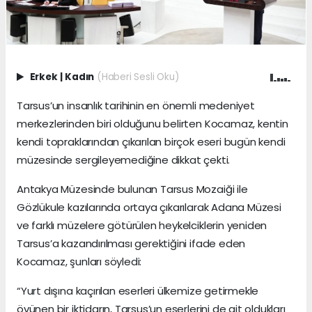
Erkek
|
Kadın
(Haberi Sesli Oku)
Tarsus’un insanlık tarihinin en önemli medeniyet
merkezlerinden biri olduğunu belirten Kocamaz, kentin
kendi topraklarından çıkarılan birçok eseri bugün kendi
müzesinde sergileyemediğine dikkat çekti.
Antakya Müzesinde bulunan Tarsus Mozaiği ile
Gözlükule kazılarında ortaya çıkarılarak Adana Müzesi
ve farklı müzelere götürülen heykelciklerin yeniden
Tarsus’a kazandırılması gerektiğini ifade eden
Kocamaz, şunları söyledi:
“Yurt dışına kaçırılan eserleri ülkemize getirmekle
övünen bir iktidarın, Tarsus’un eserlerini de ait oldukları