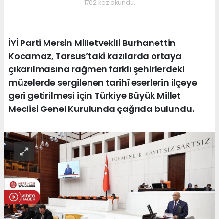
1702 kez okundu.
İYİ Parti Mersin Milletvekili Burhanettin
Kocamaz, Tarsus’taki kazılarda ortaya
çıkarılmasına rağmen farklı şehirlerdeki
müzelerde sergilenen tarihî eserlerin ilçeye
geri getirilmesi için Türkiye Büyük Millet
Meclisi Genel Kurulunda çağrıda bulundu.