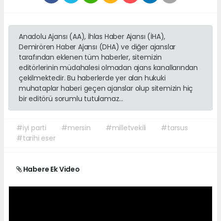
Anadolu Ajansı (AA), İhlas Haber Ajansı (İHA),
Demirören Haber Ajansı (DHA) ve diğer ajanslar
tarafından eklenen tüm haberler, sitemizin
editörlerinin müdahalesi olmadan ajans kanallarından
çekilmektedir. Bu haberlerde yer alan hukuki
muhataplar haberi geçen ajanslar olup sitemizin hiç
bir editörü sorumlu tutulamaz...
#iyi parti
#mersin
#milletvekili
#tarsus
#tarihi eser
Habere Ek Video