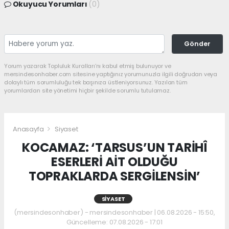
Okuyucu Yorumları
(0)
Gönder
Yorum yazarak Topluluk Kuralları’nı kabul etmiş bulunuyor ve
mersindesonhaber.com sitesine yaptığınız yorumunuzla ilgili doğrudan veya
dolaylı tüm sorumluluğu tek başınıza üstleniyorsunuz. Yazılan tüm
yorumlardan site yönetimi hiçbir şekilde sorumlu tutulamaz.
Anasayfa
Siyaset
KOCAMAZ: ‘TARSUS’UN TARİHÎ
ESERLERİ AİT OLDUĞU
TOPRAKLARDA SERGİLENSİN’
SIYASET
(mersindesonhaber) - mersindesonhaber | 06.08.2026 - 15:50,
Güncelleme: 07.08.2026 - 17:01