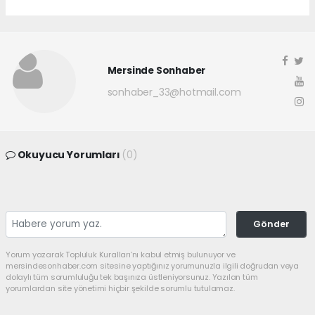
Mersinde Sonhaber
sonhaber_33@hotmail.com
Okuyucu Yorumları
(0)
Gönder
Yorum yazarak Topluluk Kuralları’nı kabul etmiş bulunuyor ve
mersindesonhaber.com sitesine yaptığınız yorumunuzla ilgili doğrudan veya
dolaylı tüm sorumluluğu tek başınıza üstleniyorsunuz. Yazılan tüm
yorumlardan site yönetimi hiçbir şekilde sorumlu tutulamaz.