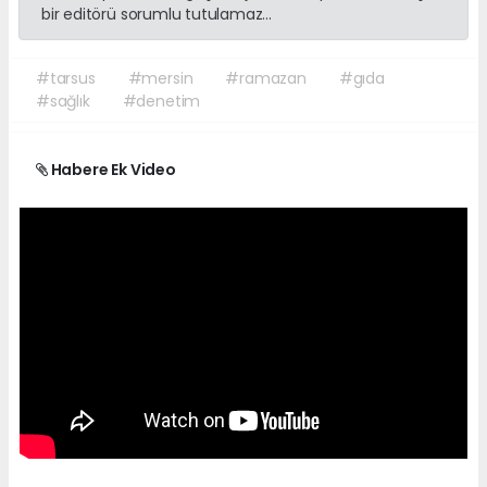
bir editörü sorumlu tutulamaz...
#tarsus
#mersin
#ramazan
#gıda
#sağlık
#denetim
Habere Ek Video