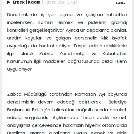
Erkek
|
Kadın
(Haberi Sesli Oku)
Denetimlerde iş yeri açma ve çalışma ruhsatları
incelenirken, somun ekmek ve pidelerin gramaj
kontrolleri gerçekleştiriliyor. Ayrıca un depolama alanları,
üretim koşulları ve çalışan personelin kılık kıyafet
uygunluğu da kontrol ediliyor. Tespit edilen eksikliklerle
ilgili olarak Zabıta Yönetmeliği ve Kabahatler
Kanunu’nun ilgili maddeleri doğrultusunda cezai işlem
uygulanıyor.
Zabıta Müdürlüğü tarafından Ramazan Ayı boyunca
denetimlerin devam edeceği belirtilerek, Belediye
Başkanı Ali Boltaç’ın talimatları doğrultusunda hareket
edildiği vurgulandı. Açıklamada “İnsan odaklı hizmet
anlayışımız çerçevesinde halkımızın hijyenik ortamlarda
üretilmiş, gramaj kurallarına uygun ekmek ve pide