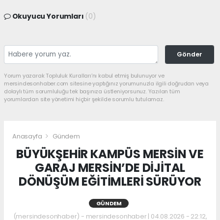
Okuyucu Yorumları
(0)
Gönder
Yorum yazarak Topluluk Kuralları’nı kabul etmiş bulunuyor ve
mersindesonhaber.com sitesine yaptığınız yorumunuzla ilgili doğrudan veya
dolaylı tüm sorumluluğu tek başınıza üstleniyorsunuz. Yazılan tüm
yorumlardan site yönetimi hiçbir şekilde sorumlu tutulamaz.
Anasayfa
Gündem
BÜYÜKŞEHİR KAMPÜS MERSİN VE
GARAJ MERSİN’DE DİJİTAL
DÖNÜŞÜM EĞİTİMLERİ SÜRÜYOR
GÜNDEM
(mersindesonhaber) - mersindesonhaber | 04.08.2026 - 22:12,