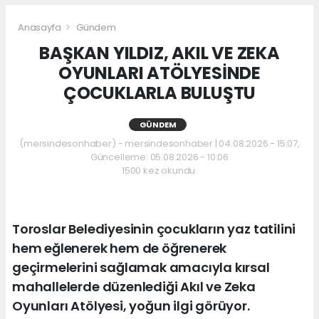
Anasayfa
Gündem
BAŞKAN YILDIZ, AKIL VE ZEKA
OYUNLARI ATÖLYESİNDE
ÇOCUKLARLA BULUŞTU
GÜNDEM
(mersindesonhaber) - mersindesonhaber | 04.08.2026 - 15:07,
Güncelleme: 05.08.2026 - 10:06
1500 kez okundu.
Toroslar Belediyesinin çocukların yaz tatilini
hem eğlenerek hem de öğrenerek
geçirmelerini sağlamak amacıyla kırsal
mahallelerde düzenlediği Akıl ve Zeka
Oyunları Atölyesi, yoğun ilgi görüyor.