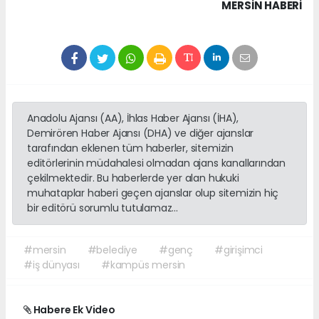
MERSIN HABERİ
Anadolu Ajansı (AA), İhlas Haber Ajansı (İHA),
Demirören Haber Ajansı (DHA) ve diğer ajanslar
tarafından eklenen tüm haberler, sitemizin
editörlerinin müdahalesi olmadan ajans kanallarından
çekilmektedir. Bu haberlerde yer alan hukuki
muhataplar haberi geçen ajanslar olup sitemizin hiç
bir editörü sorumlu tutulamaz...
#mersin
#belediye
#genç
#girişimci
#iş dünyası
#kampüs mersin
Habere Ek Video