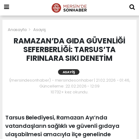
Anasayfa
Asayiş
RAMAZAN’DA GIDA GÜVENLİĞİ
SEFERBERLİĞİ: TARSUS’TA
FIRINLARA SIKI DENETİM
ASAYIŞ
(mersindesonhaber) - mersindesonhaber | 21.02.2026 - 01:46,
Güncelleme: 22.02.2026 - 12:09
10732+ kez okundu.
Tarsus Belediyesi, Ramazan Ayı’nda
vatandaşların sağlıklı ve güvenli gıdaya
ulaşabilmesi amacıyla ilçe genelinde