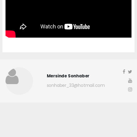
Mersinde Sonhaber
sonhaber_33@hotmail.com
Okuyucu Yorumları
(0)
Gönder