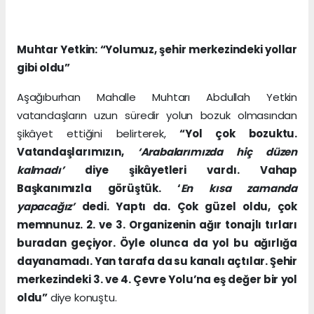
Muhtar Yetkin: “Yolumuz, şehir merkezindeki yollar
gibi oldu”
Aşağıburhan Mahalle Muhtarı Abdullah Yetkin
vatandaşların uzun süredir yolun bozuk olmasından
şikâyet ettiğini belirterek,
“Yol çok bozuktu.
Vatandaşlarımızın,
‘Arabalarımızda hiç düzen
kalmadı’
diye şikâyetleri vardı. Vahap
Başkanımızla görüştük. ‘
En kısa zamanda
yapacağız’
dedi. Yaptı da. Çok güzel oldu, çok
memnunuz. 2. ve 3. Organizenin ağır tonajlı tırları
buradan geçiyor. Öyle olunca da yol bu ağırlığa
dayanamadı. Yan tarafa da su kanalı açtılar. Şehir
merkezindeki 3. ve 4. Çevre Yolu’na eş değer bir yol
oldu”
diye konuştu.