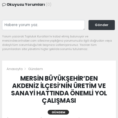
Okuyucu Yorumları
(0)
Gönder
Yorum yazarak Topluluk Kuralları’nı kabul etmiş bulunuyor ve
mersindesonhaber.com sitesine yaptığınız yorumunuzla ilgili doğrudan veya
dolaylı tüm sorumluluğu tek başınıza üstleniyorsunuz. Yazılan tüm
yorumlardan site yönetimi hiçbir şekilde sorumlu tutulamaz.
Anasayfa
Gündem
MERSİN BÜYÜKŞEHİR’DEN
AKDENİZ İLÇESİ’NİN ÜRETİM VE
SANAYİ HATTINDA ÖNEMLİ YOL
ÇALIŞMASI
GÜNDEM