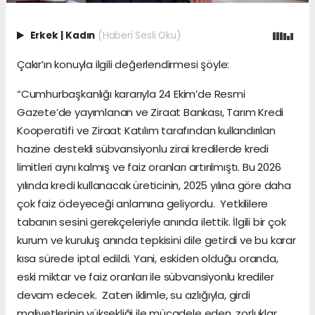
Erkek
|
Kadın
(Haberi Sesli Oku)
Çakır’ın konuyla ilgili değerlendirmesi şöyle:
“Cumhurbaşkanlığı kararıyla 24 Ekim’de Resmi
Gazete’de yayımlanan ve Ziraat Bankası, Tarım Kredi
Kooperatifi ve Ziraat Katılım tarafından kullandırılan
hazine destekli sübvansiyonlu zirai kredilerde kredi
limitleri aynı kalmış ve faiz oranları artırılmıştı. Bu 2026
yılında kredi kullanacak üreticinin, 2025 yılına göre daha
çok faiz ödeyeceği anlamına geliyordu. Yetkililere
tabanın sesini gerekçeleriyle anında ilettik. İlgili bir çok
kurum ve kuruluş anında tepkisini dile getirdi ve bu karar
kısa sürede iptal edildi. Yani, eskiden olduğu oranda,
eski miktar ve faiz oranları ile sübvansiyonlu krediler
devam edecek. Zaten iklimle, su azlığıyla, girdi
maliyetlerinin yüksekliği ile mücadele eden, zorluklar