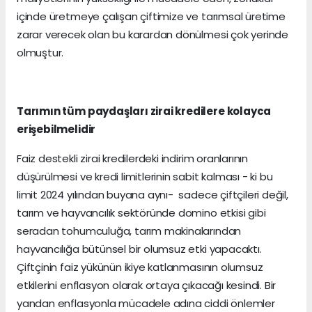
içinde üretmeye çalışan çiftimize ve tarımsal üretime
zarar verecek olan bu karardan dönülmesi çok yerinde
olmuştur.
Tarımın tüm paydaşları zirai kredilere kolayca
erişebilmelidir
Faiz destekli zirai kredilerdeki indirim oranlarının
düşürülmesi ve kredi limitlerinin sabit kalması - ki bu
limit 2024 yılından buyana aynı- sadece çiftçileri değil,
tarım ve hayvancılık sektöründe domino etkisi gibi
seradan tohumculuğa, tarım makinalarından
hayvancılığa bütünsel bir olumsuz etki yapacaktı.
Çiftçinin faiz yükünün ikiye katlanmasının olumsuz
etkilerini enflasyon olarak ortaya çıkacağı kesindi. Bir
yandan enflasyonla mücadele adına ciddi önlemler