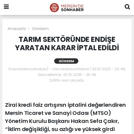
Anasayfa
Gündem
TARIM SEKTÖRÜNDE ENDİŞE
YARATAN KARAR İPTAL EDİLDİ
GÜNDEM
(mersindesonhaber) - mersindesonhaber | 30.10.2025 - 20:46,
Güncelleme: 30.10.2025 - 20:46
2495+ kez okundu.
Zirai kredi faiz artışının iptalini değerlendiren
Mersin Ticaret ve Sanayi Odası (MTSO)
Yönetim Kurulu Başkanı Hakan Sefa Çakır,
“İklim değişikliği, su azlığı ve yüksek girdi