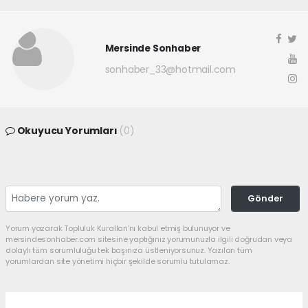
Mersinde Sonhaber
sonhaber_33@hotmail.com
Okuyucu Yorumları
(0)
Gönder
Yorum yazarak Topluluk Kuralları’nı kabul etmiş bulunuyor ve
mersindesonhaber.com sitesine yaptığınız yorumunuzla ilgili doğrudan veya
dolaylı tüm sorumluluğu tek başınıza üstleniyorsunuz. Yazılan tüm
yorumlardan site yönetimi hiçbir şekilde sorumlu tutulamaz.