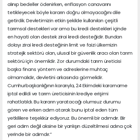
alınıp bedeller ödenirken, enflasyon canavarını
tetikleyecek böyle kararın doğru olmayacağını dile
getirdik. Devletimizin etkin şekilde kullanılan çeşitli
tarımsal destekleri var ama bu kredi destekleri içinde
en hayati olan destek zirai kredi desteğidir. Bundan
dolayı zirai kredi desteğinin limit ve faizi ülkemizin
stratejik sektörü olan, ulusal bir güvenlik aracı olan tarım
sektörü için önemlidir. Zor durumdaki tarım üreticisi
başka finans yöntem ve adreslerine muhtaç
olmamalıdır, devletini arkasında görmelidir.
Cumhurbaşkanlığının kararıyla, 24 Ekimdeki kararname
iptal edildi ve tarım üreticisinin krediye erişimi
rahatlatıldı. Bu kararın yaratacağı olumsuz durumu
gören ve erken adım atarak bunu iptal eden tüm
yetkililere teşekkür ediyoruz. Bu önemli bir adımdır. Bir
geri adım değil aksine bir yanlışın düzeltilmesi adına çok
yerinde bir adımdır.”