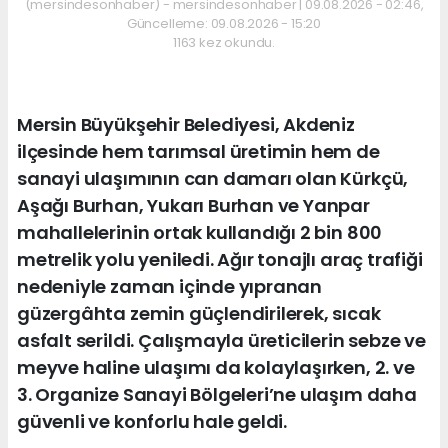
(mersindesonhaber) - mersindesonhaber | 09.08.2026 - 02:46,
Güncelleme: 09.08.2026 - 15:20
1163 kez okundu.
Mersin Büyükşehir Belediyesi, Akdeniz
ilçesinde hem tarımsal üretimin hem de
sanayi ulaşımının can damarı olan Kürkçü,
Aşağı Burhan, Yukarı Burhan ve Yanpar
mahallelerinin ortak kullandığı 2 bin 800
metrelik yolu yeniledi. Ağır tonajlı araç trafiği
nedeniyle zaman içinde yıpranan
güzergâhta zemin güçlendirilerek, sıcak
asfalt serildi. Çalışmayla üreticilerin sebze ve
meyve haline ulaşımı da kolaylaşırken, 2. ve
3. Organize Sanayi Bölgeleri’ne ulaşım daha
güvenli ve konforlu hale geldi.