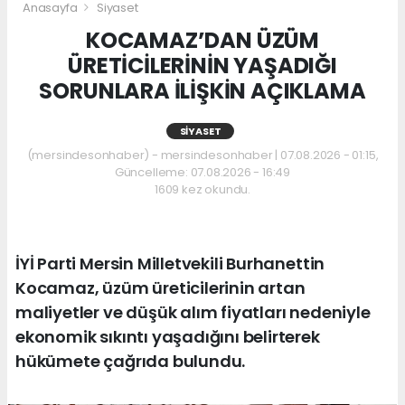
Anasayfa
Siyaset
KOCAMAZ’DAN ÜZÜM
ÜRETİCİLERİNİN YAŞADIĞI
SORUNLARA İLİŞKİN AÇIKLAMA
SIYASET
(mersindesonhaber) - mersindesonhaber | 07.08.2026 - 01:15,
Güncelleme: 07.08.2026 - 16:49
1609 kez okundu.
İYİ Parti Mersin Milletvekili Burhanettin
Kocamaz, üzüm üreticilerinin artan
maliyetler ve düşük alım fiyatları nedeniyle
ekonomik sıkıntı yaşadığını belirterek
hükümete çağrıda bulundu.