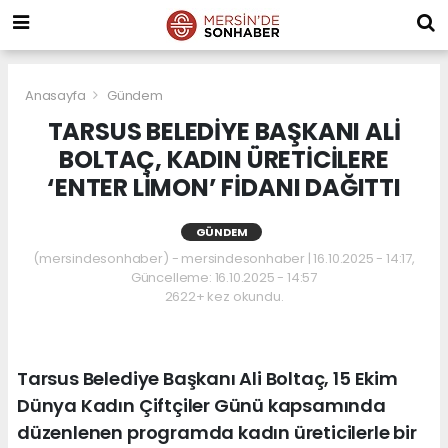
Anasayfa
Gündem
TARSUS BELEDİYE BAŞKANI ALİ
BOLTAÇ, KADIN ÜRETİCİLERE
‘ENTER LİMON’ FİDANI DAĞITTI
GÜNDEM
(mersindesonhaber) - mersindesonhaber | 16.10.2025 - 14:17,
Güncelleme: 16.10.2025 - 14:57
2622+ kez okundu.
Tarsus Belediye Başkanı Ali Boltaç, 15 Ekim
Dünya Kadın Çiftçiler Günü kapsamında
düzenlenen programda kadın üreticilerle bir