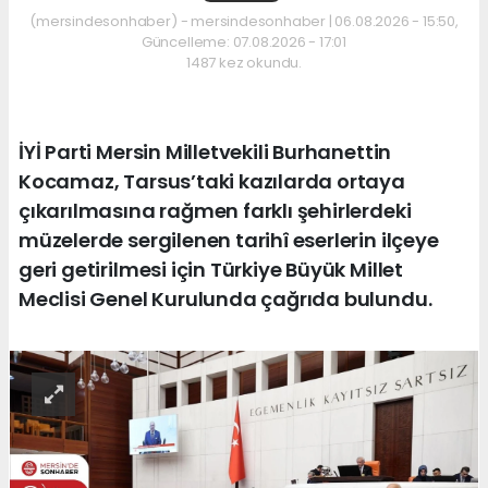
(mersindesonhaber) - mersindesonhaber | 06.08.2026 - 15:50,
Güncelleme: 07.08.2026 - 17:01
1487 kez okundu.
İYİ Parti Mersin Milletvekili Burhanettin
Kocamaz, Tarsus’taki kazılarda ortaya
çıkarılmasına rağmen farklı şehirlerdeki
müzelerde sergilenen tarihî eserlerin ilçeye
geri getirilmesi için Türkiye Büyük Millet
Meclisi Genel Kurulunda çağrıda bulundu.