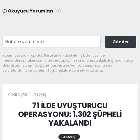
Okuyucu Yorumları
(0)
Gönder
Yorum yazarak Topluluk Kuralları’nı kabul etmiş bulunuyor ve
mersindesonhaber.com sitesine yaptığınız yorumunuzla ilgili doğrudan veya
dolaylı tüm sorumluluğu tek başınıza üstleniyorsunuz. Yazılan tüm
yorumlardan site yönetimi hiçbir şekilde sorumlu tutulamaz.
Anasayfa
Asayiş
71 İLDE UYUŞTURUCU
OPERASYONU: 1.302 ŞÜPHELİ
YAKALANDI
ASAYIŞ