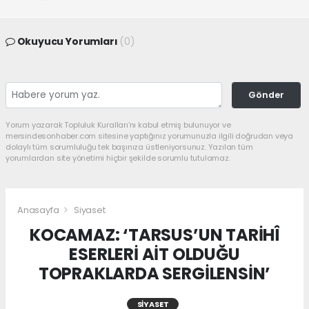
Okuyucu Yorumları
(0)
Gönder
Yorum yazarak Topluluk Kuralları’nı kabul etmiş bulunuyor ve
mersindesonhaber.com sitesine yaptığınız yorumunuzla ilgili doğrudan veya
dolaylı tüm sorumluluğu tek başınıza üstleniyorsunuz. Yazılan tüm
yorumlardan site yönetimi hiçbir şekilde sorumlu tutulamaz.
Anasayfa
Siyaset
KOCAMAZ: ‘TARSUS’UN TARİHÎ
ESERLERİ AİT OLDUĞU
TOPRAKLARDA SERGİLENSİN’
SIYASET