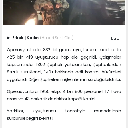
Erkek
|
Kadın
(Haberi Sesli Oku)
Operasyonlarda 832 kilogram uyuşturucu madde ile
425 bin 419 uyuşturucu hap ele geçirildi. Çalışmalar
kapsamında 1.302 şüpheli yakalanırken, şüphelilerden
844’ü tutuklandı, 140’ı hakkında adli kontrol hükümleri
uygulandı. Diğer şüphelilerin işlemlerinin sürdüğü bildirildi.
Operasyonlara 1.955 ekip, 4 bin 800 personel, 17 hava
aracı ve 43 narkotik dedektör köpeği katıldı.
Yetkililer, uyuşturucu ticaretiyle mücadelenin
sürdürüleceğini belirtti.