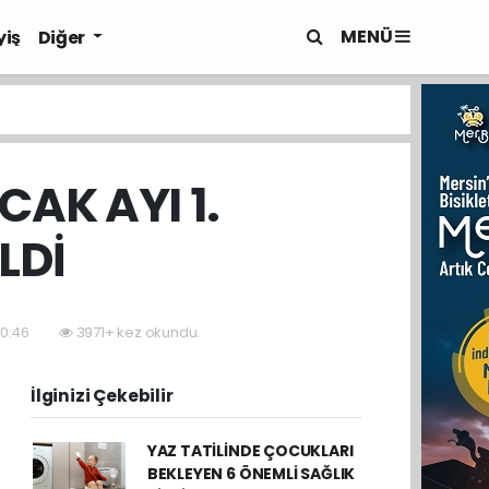
MENÜ
yiş
Diğer
CAK AYI 1.
LDİ
20:46
3971+ kez okundu.
İlginizi Çekebilir
YAZ TATİLİNDE ÇOCUKLARI
BEKLEYEN 6 ÖNEMLİ SAĞLIK