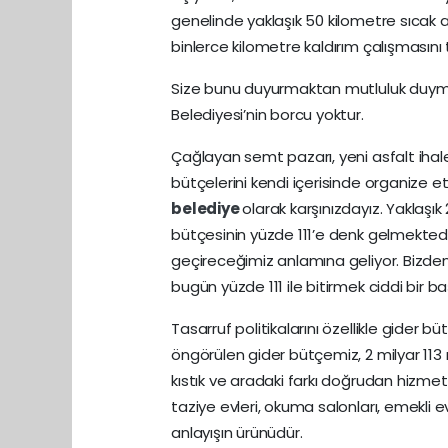
genelinde yaklaşık 50 kilometre sıcak a
binlerce kilometre kaldırım çalışmasın
Size bunu duyurmaktan mutluluk duyma
Belediyesi’nin borcu yoktur.
Çağlayan semt pazarı, yeni asfalt ihale
bütçelerini kendi içerisinde organize et
belediye
olarak karşınızdayız. Yaklaşık
bütçesinin yüzde 111’e denk gelmektedir
geçireceğimiz anlamına geliyor. Bizden
bugün yüzde 111 ile bitirmek ciddi bir baş
Tasarruf politikalarını özellikle gider bü
öngörülen gider bütçemiz, 2 milyar 113 mi
kıstık ve aradaki farkı doğrudan hizmet
taziye evleri, okuma salonları, emekli 
anlayışın ürünüdür.