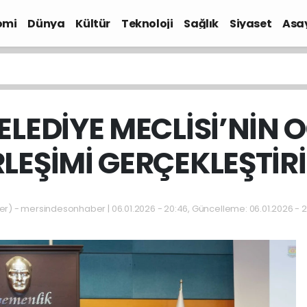
omi
Dünya
Kültür
Teknoloji
Sağlık
Siyaset
Asa
LEDİYE MECLİSİ’NİN O
RLEŞİMİ GERÇEKLEŞTİRİ
 - mersindesonhaber | 06.01.2026 - 20:46, Güncelleme: 06.01.2026 - 