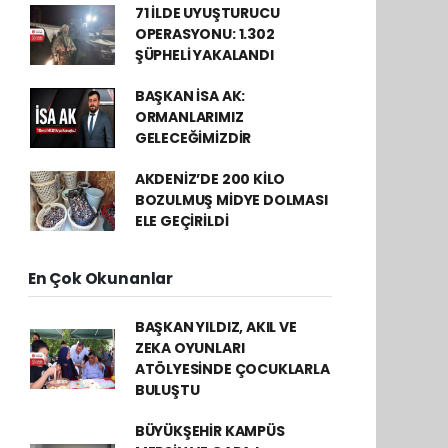
71 İLDE UYUŞTURUCU
OPERASYONU: 1.302
ŞÜPHELİ YAKALANDI
BAŞKAN İSA AK:
ORMANLARIMIZ
GELECEĞİMİZDİR
AKDENİZ’DE 200 KİLO
BOZULMUŞ MİDYE DOLMASI
ELE GEÇİRİLDİ
En Çok Okunanlar
BAŞKAN YILDIZ, AKIL VE
ZEKA OYUNLARI
ATÖLYESİNDE ÇOCUKLARLA
BULUŞTU
BÜYÜKŞEHİR KAMPÜS