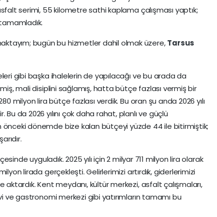
sfalt serimi, 55 kilometre sathi kaplama çalışması yaptık;
ı tamamladık.
ktayım; bugün bu hizmetler dahil olmak üzere,
Tarsus
leri gibi başka ihalelerin de yapılacağı ve bu arada da
miş, mali disiplini sağlamış, hatta bütçe fazlası vermiş bir
 280 milyon lira bütçe fazlası verdik. Bu oran şu anda 2026 yılı
. Bu da 2026 yılını çok daha rahat, planlı ve güçlü
 önceki dönemde bize kalan bütçeyi yüzde 44 ile bitirmiştik;
arıdır.
tçesinde uyguladık. 2025 yılı için 2 milyar 711 milyon lira olarak
lyon lirada gerçekleşti. Gelirlerimizi artırdık, giderlerimizi
e aktardık. Kent meydanı, kültür merkezi, asfalt çalışmaları,
evi ve gastronomi merkezi gibi yatırımların tamamı bu