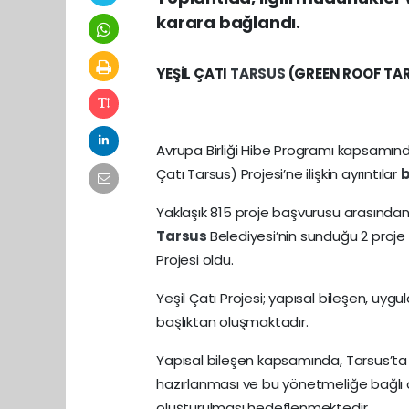
karara bağlandı.
YEŞİL ÇATI
TARSUS
(GREEN ROOF TAR
Avrupa Birliği Hibe Programı kapsam
Çatı Tarsus) Projesi’ne ilişkin ayrıntılar
b
Yaklaşık 815 proje başvurusu arasınd
Tarsus
Belediyesi’nin sunduğu 2 proje 
Projesi oldu.
Yeşil Çatı Projesi; yapısal bileşen, uyg
başlıktan oluşmaktadır.
Yapısal bileşen kapsamında, Tarsus’ta 
hazırlanması ve bu yönetmeliğe bağlı ol
oluşturulması hedeflenmektedir.