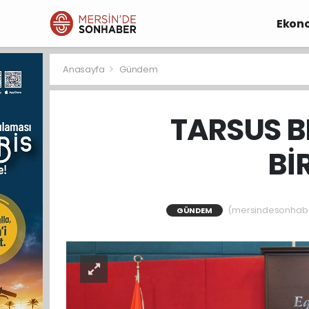
Ekon
Anasayfa
Gündem
TARSUS BE
Bİ
(mersindesonhaber)
GÜNDEM