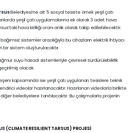
rsus
Belediyesi’ne ait 5 sosyal tesiste örnek yeşil çatı
anlarda yeşil çatı uygulamalarına ek olarak 3 adet hava
us’taki hava kirliliği oranı anlık olarak takip edilebilecektir.
 bağımsız sistemler aracılığıyla bu cihazların elektrik ihtiyacı
 bir sistem oluşturulacaktır.
mur suyu hasadı sistemleriyle çevresel sürdürülebilirlik
çirilmiş olacak.
ileşeni kapsamında ise yeşil çatı uygulanan tesislere teknik
endirici videolar hazırlanacaktır. Hazırlanan videolarla birlikte
diğer belediyelere tanıtılacaktır. Bu çalışmalarla projenin
US
(CLIMATE RESILIENT TARSUS) PROJESİ