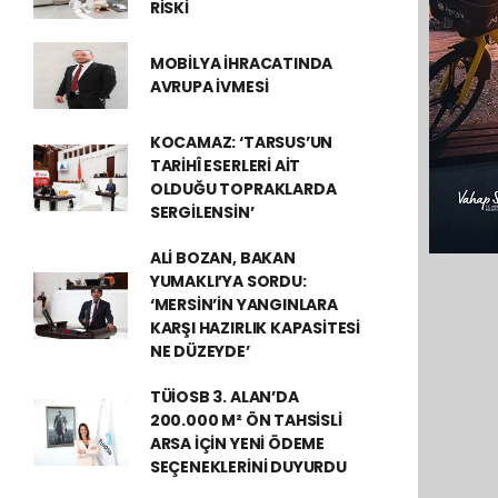
RİSKİ
MOBİLYA İHRACATINDA
AVRUPA İVMESİ
KOCAMAZ: ‘TARSUS’UN
TARİHÎ ESERLERİ AİT
OLDUĞU TOPRAKLARDA
SERGİLENSİN’
ALİ BOZAN, BAKAN
YUMAKLI’YA SORDU:
‘MERSİN’İN YANGINLARA
KARŞI HAZIRLIK KAPASİTESİ
NE DÜZEYDE’
TÜİOSB 3. ALAN’DA
200.000 M² ÖN TAHSİSLİ
ARSA İÇİN YENİ ÖDEME
SEÇENEKLERİNİ DUYURDU