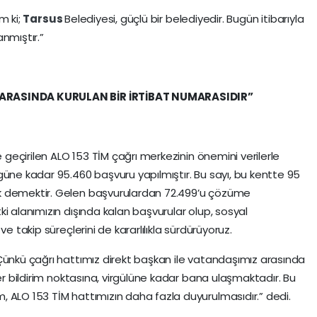
im ki;
Tarsus
Belediyesi, güçlü bir belediyedir. Bugün itibarıyla
nmıştır.”
 ARASINDA KURULAN BİR İRTİBAT NUMARASIDIR”
e geçirilen ALO 153 TİM çağrı merkezinin önemini verilerle
güne kadar 95.460 başvuru yapılmıştır. Bu sayı, bu kentte 95
k demektir. Gelen başvurulardan 72.499’u çözüme
i alanımızın dışında kalan başvurular olup, sosyal
e takip süreçlerini de kararlılıkla sürdürüyoruz.
Çünkü çağrı hattımız direkt başkan ile vatandaşımız arasında
her bildirim noktasına, virgülüne kadar bana ulaşmaktadır. Bu
 ALO 153 TİM hattımızın daha fazla duyurulmasıdır.” dedi.