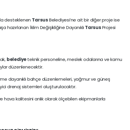
nda desteklenen
Tarsus
Belediyesi’ne ait bir diğer proje ise
şa hazırlanan İklim Değişikliğine Dayanıklı
Tarsus
Projesi
cak,
belediye
teknik personeline, meslek odalarına ve kamu
aylar düzenlenecektir.
iklime dayanıklı bahçe düzenlemeleri, yağmur ve güneş
yici drenaj sistemleri oluşturulacaktır.
e hava kalitesini anlık olarak ölçebilen ekipmanlarla