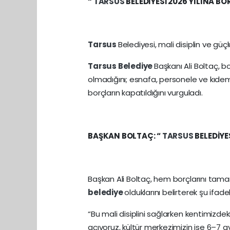
“
TARSUS
BELEDİYESİ 2026 YILINA B
Tarsus
Belediyesi, mali disiplin ve güç
Tarsus
Belediye
Başkanı Ali Boltaç, b
olmadığını; esnafa, personele ve kıdem
borçların kapatıldığını vurguladı.
BAŞKAN BOLTAÇ: “
TARSUS
BELEDİYE
Başkan Ali Boltaç, hem borçlarını tam
belediye
olduklarını belirterek şu ifadel
“Bu mali disiplini sağlarken kentimizd
açıyoruz, kültür merkezimizin ise 6–7 