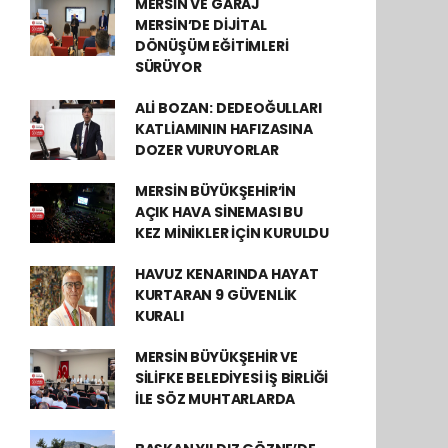
MERSİN VE GARAJ
MERSİN’DE DİJİTAL
DÖNÜŞÜM EĞİTİMLERİ
SÜRÜYOR
ALİ BOZAN: DEDEOĞULLARI
KATLİAMININ HAFIZASINA
DOZER VURUYORLAR
MERSİN BÜYÜKŞEHİR’İN
AÇIK HAVA SİNEMASI BU
KEZ MİNİKLER İÇİN KURULDU
HAVUZ KENARINDA HAYAT
KURTARAN 9 GÜVENLİK
KURALI
MERSİN BÜYÜKŞEHİR VE
SİLİFKE BELEDİYESİ İŞ BİRLİĞİ
İLE SÖZ MUHTARLARDA