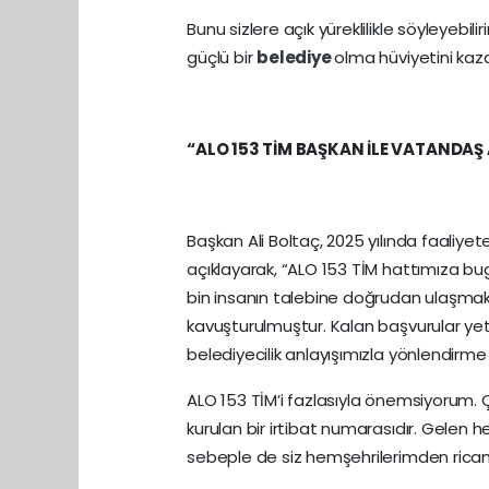
Bunu sizlere açık yüreklilikle söyleyebilir
güçlü bir
belediye
olma hüviyetini kaza
“ALO 153 TİM BAŞKAN İLE VATANDAŞ
Başkan Ali Boltaç, 2025 yılında faaliyet
açıklayarak, “ALO 153 TİM hattımıza bu
bin insanın talebine doğrudan ulaşma
kavuşturulmuştur. Kalan başvurular yetk
belediyecilik anlayışımızla yönlendirme v
ALO 153 TİM’i fazlasıyla önemsiyorum. 
kurulan bir irtibat numarasıdır. Gelen 
sebeple de siz hemşehrilerimden ricam,