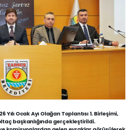
6 Yılı Ocak Ayı Olağan Toplantısı 1. Birleşimi,
ltaç başkanlığında gerçekleştirildi.
r ve komisyonlardan gelen evraklar görüşülerek