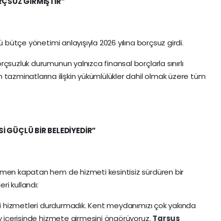
ORÇSUZ GİRMİŞTİR”
lü bütçe yönetimi anlayışıyla 2026 yılına borçsuz girdi.
orçsuzluk durumunun yalnızca finansal borçlarla sınırlı
 tazminatlarına ilişkin yükümlülükler dahil olmak üzere tüm
Sİ GÜÇLÜ BİR BELEDİYEDİR”
amen kapatan hem de hizmeti kesintisiz sürdüren bir
eri kullandı:
eki hizmetleri durdurmadık. Kent meydanımızı çok yakında
ay içerisinde hizmete girmesini öngörüyoruz.
Tarsus