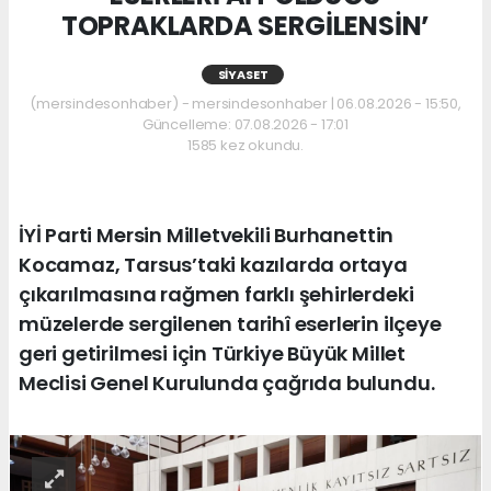
TOPRAKLARDA SERGİLENSİN’
SIYASET
(mersindesonhaber) - mersindesonhaber | 06.08.2026 - 15:50,
Güncelleme: 07.08.2026 - 17:01
1585 kez okundu.
İYİ Parti Mersin Milletvekili Burhanettin
Kocamaz, Tarsus’taki kazılarda ortaya
çıkarılmasına rağmen farklı şehirlerdeki
müzelerde sergilenen tarihî eserlerin ilçeye
geri getirilmesi için Türkiye Büyük Millet
Meclisi Genel Kurulunda çağrıda bulundu.