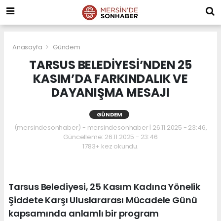
Anasayfa
Gündem
TARSUS BELEDİYESİ’NDEN 25
KASIM’DA FARKINDALIK VE
DAYANIŞMA MESAJI
GÜNDEM
(mersindesonhaber) - mersindesonhaber | 26.11.2025 - 23:46,
Güncelleme: 26.11.2025 - 23:46
1783+ kez okundu.
Tarsus Belediyesi, 25 Kasım Kadına Yönelik
Şiddete Karşı Uluslararası Mücadele Günü
kapsamında anlamlı bir program