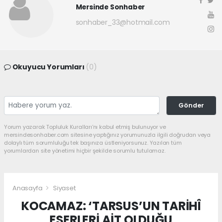
Mersinde Sonhaber
sonhaber_33@hotmail.com
Okuyucu Yorumları
(0)
Gönder
Yorum yazarak Topluluk Kuralları’nı kabul etmiş bulunuyor ve
mersindesonhaber.com sitesine yaptığınız yorumunuzla ilgili doğrudan veya
dolaylı tüm sorumluluğu tek başınıza üstleniyorsunuz. Yazılan tüm
yorumlardan site yönetimi hiçbir şekilde sorumlu tutulamaz.
Anasayfa
Siyaset
KOCAMAZ: ‘TARSUS’UN TARİHÎ
ESERLERİ AİT OLDUĞU