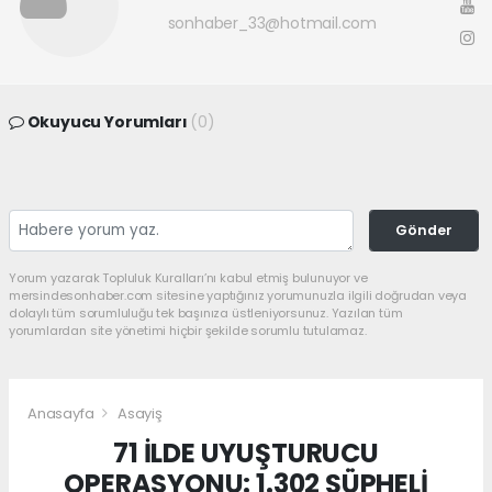
sonhaber_33@hotmail.com
Okuyucu Yorumları
(0)
Gönder
Yorum yazarak Topluluk Kuralları’nı kabul etmiş bulunuyor ve
mersindesonhaber.com sitesine yaptığınız yorumunuzla ilgili doğrudan veya
dolaylı tüm sorumluluğu tek başınıza üstleniyorsunuz. Yazılan tüm
yorumlardan site yönetimi hiçbir şekilde sorumlu tutulamaz.
Anasayfa
Asayiş
71 İLDE UYUŞTURUCU
OPERASYONU: 1.302 ŞÜPHELİ