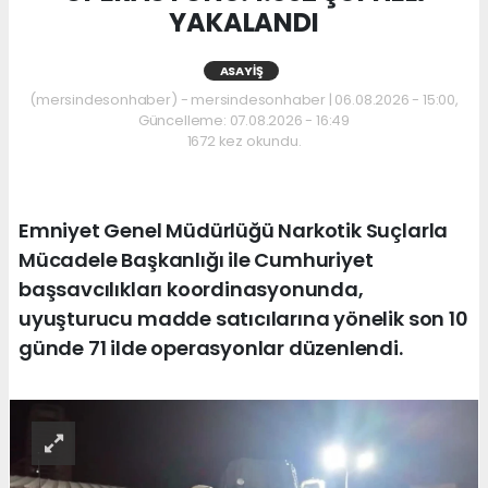
YAKALANDI
ASAYIŞ
(mersindesonhaber) - mersindesonhaber | 06.08.2026 - 15:00,
Güncelleme: 07.08.2026 - 16:49
1672 kez okundu.
Emniyet Genel Müdürlüğü Narkotik Suçlarla
Mücadele Başkanlığı ile Cumhuriyet
başsavcılıkları koordinasyonunda,
uyuşturucu madde satıcılarına yönelik son 10
günde 71 ilde operasyonlar düzenlendi.