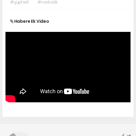
#şüpheli
#narkotik
Habere Ek Video