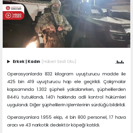
Erkek
|
Kadın
(Haberi Sesli Oku)
Operasyonlarda 832 kilogram uyuşturucu madde ile
425 bin 419 uyuşturucu hap ele geçirildi. Çalışmalar
kapsamında 1.302 şüpheli yakalanırken, şüphelilerden
844’ü tutuklandı, 140’ı hakkında adli kontrol hükümleri
uygulandı. Diğer şüphelilerin işlemlerinin sürdüğü bildirildi.
Operasyonlara 1.955 ekip, 4 bin 800 personel, 17 hava
aracı ve 43 narkotik dedektör köpeği katıldı.