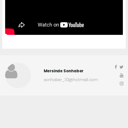
Mersinde Sonhaber
sonhaber_33@hotmail.com
Okuyucu Yorumları
(0)
Gönder