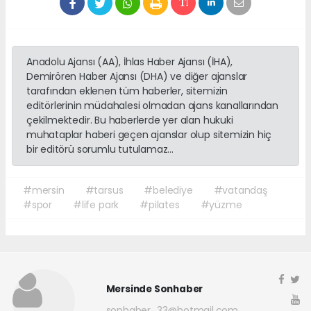
Anadolu Ajansı (AA), İhlas Haber Ajansı (İHA),
Demirören Haber Ajansı (DHA) ve diğer ajanslar
tarafından eklenen tüm haberler, sitemizin
editörlerinin müdahalesi olmadan ajans kanallarından
çekilmektedir. Bu haberlerde yer alan hukuki
muhataplar haberi geçen ajanslar olup sitemizin hiç
bir editörü sorumlu tutulamaz...
#mersin
#tarsus
#belediye
#vatandaş
#spor
#life park
#pilates
#yüzme
Mersinde Sonhaber
sonhaber_33@hotmail.com