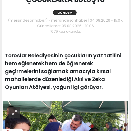
GÜNDEM
(mersindesonhaber) - mersindesonhaber | 04.08.2026 - 15:07,
Güncelleme: 05.08.2026 - 10:06
1679 kez okundu.
Toroslar Belediyesinin çocukların yaz tatilini
hem eğlenerek hem de öğrenerek
geçirmelerini sağlamak amacıyla kırsal
mahallelerde düzenlediği Akıl ve Zeka
Oyunları Atölyesi, yoğun ilgi görüyor.