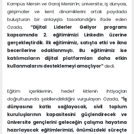
Kampüs Mersin ve Garaj Mersin’in; üniversite, iş dünyası,
girişimciler ve kent dinamiklerini ortak paydada
buluşturan bir anlayışla tasarlandığını ifade eden
Özada,
“Dijital Liderler Geliyor programı
kapsamında 2. eğitimimizi LinkedIn üzerine
gerçekleştirdik. İlk eğitimimiz, satışta etki ve ikna
becerilerine odaklanmıştı. Bu eğitimimiz ise
katılımcıların dijital platformları daha etkin
kullanmalarını desteklemeyi amaçlıyor”
dedi.
Eğitim içeriklerinin, hedef kitlenin ihtiyaçları
doğrultusunda şekillendirildiğini vurgulayan Özada,
“İş
dünyasına katkı sağlayacak, sivil toplum
kuruluşlarının kapasitesini güçlendirecek ve
üniversite gençlerini geleceğin çalışma hayatına
hazırlayacak eğitimlerimizi, önümüzdeki süreçte