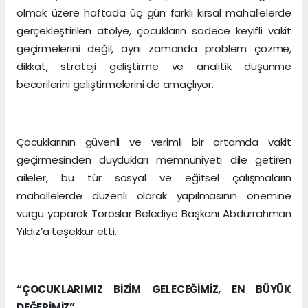
olmak üzere haftada üç gün farklı kırsal mahallelerde
gerçekleştirilen atölye, çocukların sadece keyifli vakit
geçirmelerini değil, aynı zamanda problem çözme,
dikkat, strateji geliştirme ve analitik düşünme
becerilerini geliştirmelerini de amaçlıyor.
Çocuklarının güvenli ve verimli bir ortamda vakit
geçirmesinden duydukları memnuniyeti dile getiren
aileler, bu tür sosyal ve eğitsel çalışmaların
mahallelerde düzenli olarak yapılmasının önemine
vurgu yaparak Toroslar Belediye Başkanı Abdurrahman
Yıldız’a teşekkür etti.
“ÇOCUKLARIMIZ BİZİM GELECEĞİMİZ, EN BÜYÜK
DEĞERİMİZ”