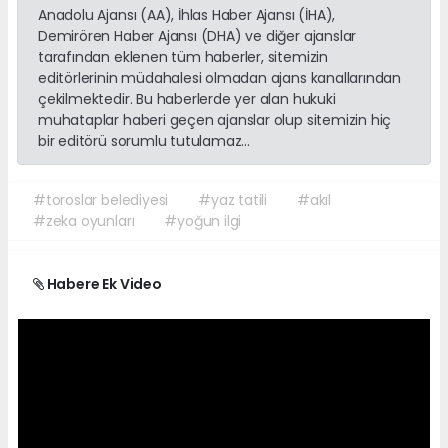
Anadolu Ajansı (AA), İhlas Haber Ajansı (İHA),
Demirören Haber Ajansı (DHA) ve diğer ajanslar
tarafından eklenen tüm haberler, sitemizin
editörlerinin müdahalesi olmadan ajans kanallarından
çekilmektedir. Bu haberlerde yer alan hukuki
muhataplar haberi geçen ajanslar olup sitemizin hiç
bir editörü sorumlu tutulamaz...
#toroslar belediyesi
#yaz tatili
#akıl
#zeka oyunları
#yoğun ilgi
Habere Ek Video