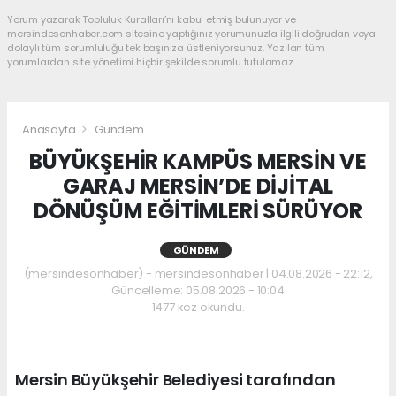
Yorum yazarak Topluluk Kuralları’nı kabul etmiş bulunuyor ve
mersindesonhaber.com sitesine yaptığınız yorumunuzla ilgili doğrudan veya
dolaylı tüm sorumluluğu tek başınıza üstleniyorsunuz. Yazılan tüm
yorumlardan site yönetimi hiçbir şekilde sorumlu tutulamaz.
Anasayfa
Gündem
BÜYÜKŞEHİR KAMPÜS MERSİN VE
GARAJ MERSİN’DE DİJİTAL
DÖNÜŞÜM EĞİTİMLERİ SÜRÜYOR
GÜNDEM
(mersindesonhaber) - mersindesonhaber | 04.08.2026 - 22:12,
Güncelleme: 05.08.2026 - 10:04
1477 kez okundu.
Mersin Büyükşehir Belediyesi tarafından