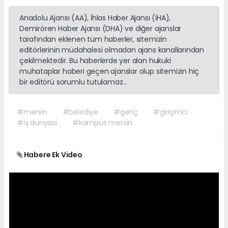
Anadolu Ajansı (AA), İhlas Haber Ajansı (İHA),
Demirören Haber Ajansı (DHA) ve diğer ajanslar
tarafından eklenen tüm haberler, sitemizin
editörlerinin müdahalesi olmadan ajans kanallarından
çekilmektedir. Bu haberlerde yer alan hukuki
muhataplar haberi geçen ajanslar olup sitemizin hiç
bir editörü sorumlu tutulamaz...
#mersin
#belediye
#genç
#girişimci
#iş dünyası
#kampüs mersin
Habere Ek Video