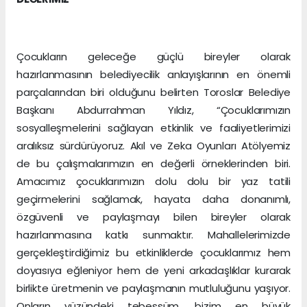
Çocukların geleceğe güçlü bireyler olarak
hazırlanmasının belediyecilik anlayışlarının en önemli
parçalarından biri olduğunu belirten Toroslar Belediye
Başkanı Abdurrahman Yıldız, “Çocuklarımızın
sosyalleşmelerini sağlayan etkinlik ve faaliyetlerimizi
aralıksız sürdürüyoruz. Akıl ve Zeka Oyunları Atölyemiz
de bu çalışmalarımızın en değerli örneklerinden biri.
Amacımız çocuklarımızın dolu dolu bir yaz tatili
geçirmelerini sağlamak, hayata daha donanımlı,
özgüvenli ve paylaşmayı bilen bireyler olarak
hazırlanmasına katkı sunmaktır. Mahallelerimizde
gerçekleştirdiğimiz bu etkinliklerde çocuklarımız hem
doyasıya eğleniyor hem de yeni arkadaşlıklar kurarak
birlikte üretmenin ve paylaşmanın mutluluğunu yaşıyor.
Onların yüzündeki tebessüm, bizim en büyük