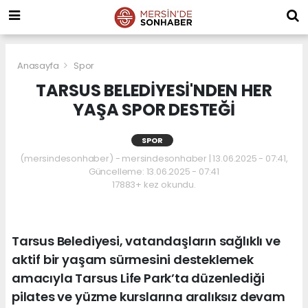
Anasayfa
Spor
TARSUS BELEDİYESİ'NDEN HER
YAŞA SPOR DESTEĞİ
SPOR
(mersindesonhaber) - mersindesonhaber | 13.06.2025 - 07:41,
Güncelleme: 13.06.2025 - 07:41
17883+ kez okundu.
Tarsus Belediyesi, vatandaşların sağlıklı ve
aktif bir yaşam sürmesini desteklemek
amacıyla Tarsus Life Park’ta düzenlediği
pilates ve yüzme kurslarına aralıksız devam