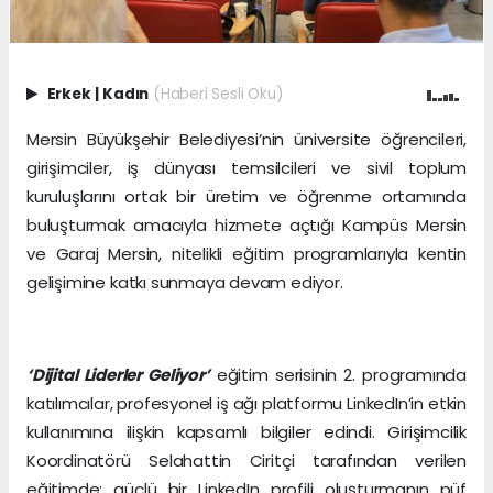
Erkek
|
Kadın
(Haberi Sesli Oku)
Mersin Büyükşehir Belediyesi’nin üniversite öğrencileri,
girişimciler, iş dünyası temsilcileri ve sivil toplum
kuruluşlarını ortak bir üretim ve öğrenme ortamında
buluşturmak amacıyla hizmete açtığı Kampüs Mersin
ve Garaj Mersin, nitelikli eğitim programlarıyla kentin
gelişimine katkı sunmaya devam ediyor.
‘Dijital Liderler Geliyor’
eğitim serisinin 2. programında
katılımcılar, profesyonel iş ağı platformu LinkedIn’in etkin
kullanımına ilişkin kapsamlı bilgiler edindi. Girişimcilik
Koordinatörü Selahattin Ciritçi tarafından verilen
eğitimde; güçlü bir LinkedIn profili oluşturmanın püf