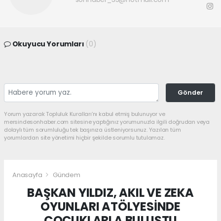
Okuyucu Yorumları
(0)
Gönder
Yorum yazarak Topluluk Kuralları’nı kabul etmiş bulunuyor ve
mersindesonhaber.com sitesine yaptığınız yorumunuzla ilgili doğrudan veya
dolaylı tüm sorumluluğu tek başınıza üstleniyorsunuz. Yazılan tüm
yorumlardan site yönetimi hiçbir şekilde sorumlu tutulamaz.
Anasayfa
Gündem
BAŞKAN YILDIZ, AKIL VE ZEKA
OYUNLARI ATÖLYESİNDE
ÇOCUKLARLA BULUŞTU