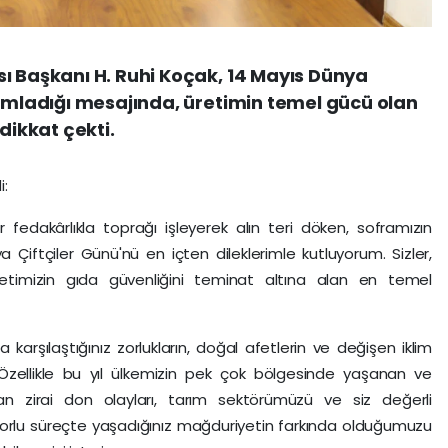
ı Başkanı H. Ruhi Koçak, 14 Mayıs Dünya
yımladığı mesajında, üretimin temel gücü olan
dikkat çekti.
i:
r fedakârlıkla toprağı işleyerek alın teri döken, soframızın
a Çiftçiler Günü'nü en içten dileklerimle kutluyorum. Sizler,
etimizin gıda güvenliğini teminat altına alan en temel
 karşılaştığınız zorlukların, doğal afetlerin ve değişen iklim
. Özellikle bu yıl ülkemizin pek çok bölgesinde yaşanan ve
çan zirai don olayları, tarım sektörümüzü ve siz değerli
Bu zorlu süreçte yaşadığınız mağduriyetin farkında olduğumuzu