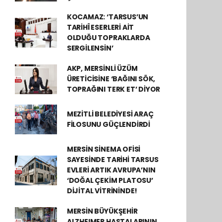
KOCAMAZ: ‘TARSUS’UN
TARİHÎ ESERLERİ AİT
OLDUĞU TOPRAKLARDA
SERGİLENSİN’
AKP, MERSİNLİ ÜZÜM
ÜRETİCİSİNE ‘BAĞINI SÖK,
TOPRAĞINI TERK ET’ DİYOR
MEZİTLİ BELEDİYESİ ARAÇ
FİLOSUNU GÜÇLENDİRDİ
MERSİN SİNEMA OFİSİ
SAYESİNDE TARİHİ TARSUS
EVLERİ ARTIK AVRUPA’NIN
‘DOĞAL ÇEKİM PLATOSU’
DİJİTAL VİTRİNİNDE!
MERSİN BÜYÜKŞEHİR
ALZHEIMER HASTALARININ