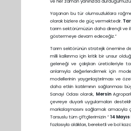
ve her zaman yanınızda durduğumuzu b
Yaşanan bu tür olumsuzluklara rağmen 
olarak bizlere de güç vermektedir.
Ta
tarım sektörümüzün daha dirençli ve iler
göstermeye devam edeceğiz.”
Tarım sektörünün stratejik önemine de 
milli kalkınma için kritik bir unsur oldu
geleneği ve çalışkan üreticileriyle 
anlamıyla değerlendirmek için moder
modellerinin yaygınlaştırılması ve öz
daha etkin katılımının sağlanması b
Sanayi Odası olarak,
Mersin
Agropark
çevreye duyarlı uygulamaları destekli
markalaşmasını sağlamak amacıyla çift
Tarsuslu tüm çiftçilerimizin “
14 Mayıs
fazlasıyla aldıkları, bereketli ve bol k