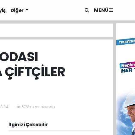
MENÜ
yiş
Diğer
 ODASI
 ÇİFTÇİLER
23:34
6761+ kez okundu.
İlginizi Çekebilir