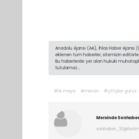
Anadolu Ajansı (AA), İhlas Haber Ajansı 
eklenen tüm haberler, sitemizin editörl
Bu haberlerde yer alan hukuki muhatapla
tutulamaz...
#14 mayıs
#mersin
#çiftçiler günüi
Mersinde Sonhabe
sonhaber_33@hotm