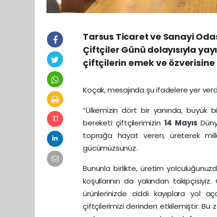
Tarsus Ticaret ve Sanayi Odas
Çiftçiler Günü dolayısıyla ya
çiftçilerin emek ve özverisine 
Koçak, mesajında şu ifadelere yer verd
“Ülkemizin dört bir yanında, büyük bi
bereketi çiftçilerimizin
14 Mayıs
Düny
toprağa hayat veren, üreterek mill
gücümüzsünüz.
Bununla birlikte, üretim yolculuğunuzda
koşullarının da yakından takipçisiyiz
ürünlerinizde ciddi kayıplara yol a
çiftçilerimizi derinden etkilemiştir. 