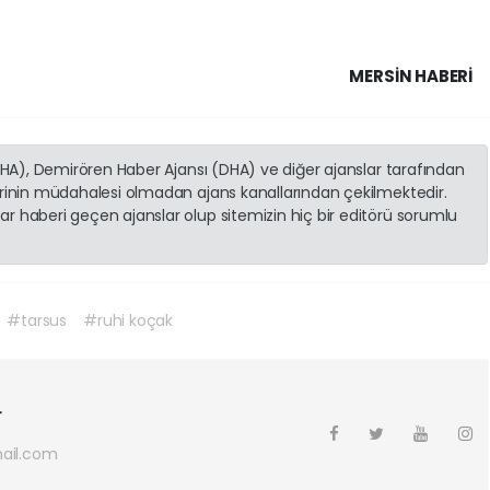
MERSIN HABERİ
(İHA), Demirören Haber Ajansı (DHA) ve diğer ajanslar tarafından
erinin müdahalesi olmadan ajans kanallarından çekilmektedir.
r haberi geçen ajanslar olup sitemizin hiç bir editörü sorumlu
#tarsus
#ruhi koçak
r
ail.com