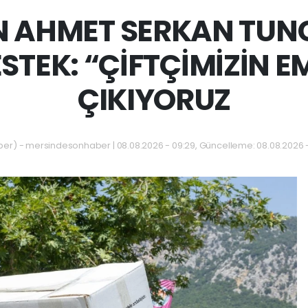
 AHMET SERKAN TUN
ESTEK: “ÇİFTÇİMİZİN E
ÇIKIYORUZ
) - mersindesonhaber | 08.08.2026 - 09:29, Güncelleme: 08.08.2026 -