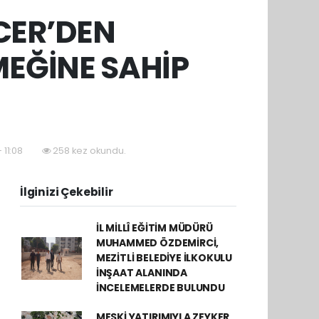
CER’DEN
MEĞİNE SAHİP
 11:08
258 kez okundu.
İlginizi Çekebilir
İL MİLLÎ EĞİTİM MÜDÜRÜ
MUHAMMED ÖZDEMİRCİ,
MEZİTLİ BELEDİYE İLKOKULU
İNŞAAT ALANINDA
İNCELEMELERDE BULUNDU
MESKİ YATIRIMIYLA ZEYKER