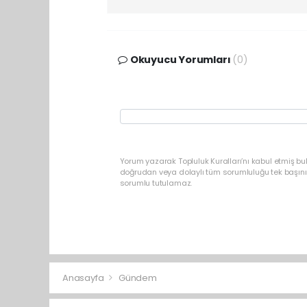
Okuyucu Yorumları
(0)
Yorum yazarak Topluluk Kuralları’nı kabul etmiş b
doğrudan veya dolaylı tüm sorumluluğu tek başınız
sorumlu tutulamaz.
Anasayfa
Gündem