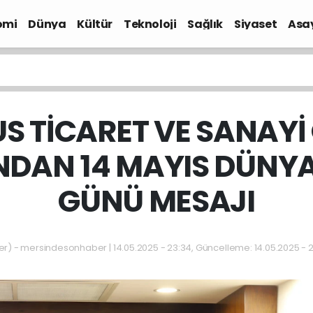
omi
Dünya
Kültür
Teknoloji
Sağlık
Siyaset
Asa
S TİCARET VE SANAYİ
DAN 14 MAYIS DÜNYA
GÜNÜ MESAJI
 - mersindesonhaber | 14.05.2025 - 23:34, Güncelleme: 14.05.2025 - 