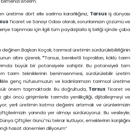
ilmenizi isterim.
üretime dört elle sarılma kararlılığınız,
Tarsus
iş dünyası
rsus
Ticaret ve Sanayi Odası olarak, sorunlarınızın çözümü ve
iye taşınması için ilgili tüm paydaşlarla iş birliği içinde çaba
değinen Başkan Koçak, tarımsal üretimin sürdürülebilirliğinin
ğunun altını çizerek,
“
Tarsus, bereketli toprakları, köklü tarım
tarımda büyük bir potansiyele sahiptir. Bu potansiyeli tam
n tarım tekniklerinin benimsenmesi, sürdürülebilir üretim
ellikle genç nüfusumuzun ve kadınlarımızın tarımsal üretime
üyük önem taşımaktadır. Bu doğrultuda,
Tarsus
Ticaret ve
 gibi öncü girişimlerle tarımda yenilikçiliği, dijitalleşmeyi ve
yor; yerli üretimin katma değerini artırmak ve ürünlerimizin
çilerimizin yanında yer almayı sürdürüyoruz. Bu vesileyle;
Dünya Çiftçiler Günü”nü tekrar kutluyor, emeklerinin karşılığını
azançlı hasat dönemleri diliyorum”