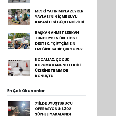
MESKİ YATIRIMIYLA ZEYKER
YAYLASI’NIN İÇME SUYU
KAPASİTESİ GÜÇLENDİRİLDİ
BAŞKAN AHMET SERKAN
TUNCER’DEN ÜRETİCİYE
DESTEK: “ÇİFTÇİMİZİN
EMEĞİNE SAHİP ÇIKIYORUZ
KOCAMAZ, ÇOCUK
KORUMA KANUNU TEKLİFİ
ÜZERİNE TBMM’DE
KONUŞTU
En Çok Okunanlar
71 İLDE UYUŞTURUCU
OPERASYONU: 1.302
ŞÜPHELİ YAKALANDI