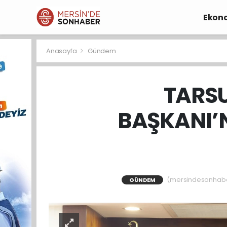
Ekon
Anasayfa
Gündem
TARSU
BAŞKANI’N
(mersindesonhaber)
GÜNDEM