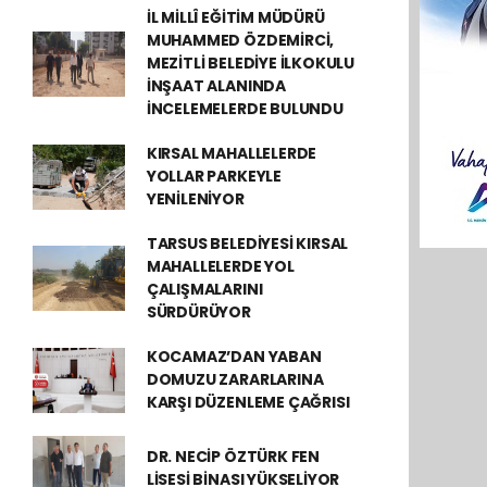
İL MİLLÎ EĞİTİM MÜDÜRÜ
MUHAMMED ÖZDEMİRCİ,
MEZİTLİ BELEDİYE İLKOKULU
İNŞAAT ALANINDA
İNCELEMELERDE BULUNDU
KIRSAL MAHALLELERDE
YOLLAR PARKEYLE
YENİLENİYOR
TARSUS BELEDİYESİ KIRSAL
MAHALLELERDE YOL
ÇALIŞMALARINI
SÜRDÜRÜYOR
KOCAMAZ’DAN YABAN
DOMUZU ZARARLARINA
KARŞI DÜZENLEME ÇAĞRISI
DR. NECİP ÖZTÜRK FEN
LİSESİ BİNASI YÜKSELİYOR