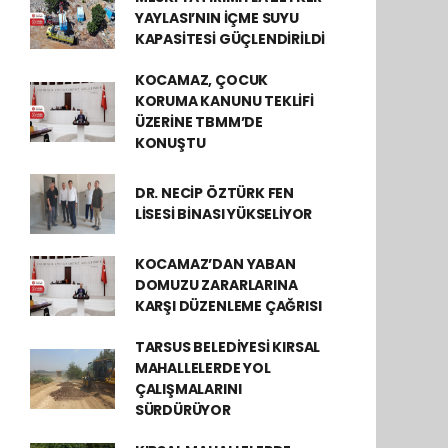
YAYLASI’NIN İÇME SUYU
KAPASİTESİ GÜÇLENDİRİLDİ
KOCAMAZ, ÇOCUK
KORUMA KANUNU TEKLİFİ
ÜZERİNE TBMM’DE
KONUŞTU
DR. NECİP ÖZTÜRK FEN
LİSESİ BİNASI YÜKSELİYOR
KOCAMAZ’DAN YABAN
DOMUZU ZARARLARINA
KARŞI DÜZENLEME ÇAĞRISI
TARSUS BELEDİYESİ KIRSAL
MAHALLELERDE YOL
ÇALIŞMALARINI
SÜRDÜRÜYOR