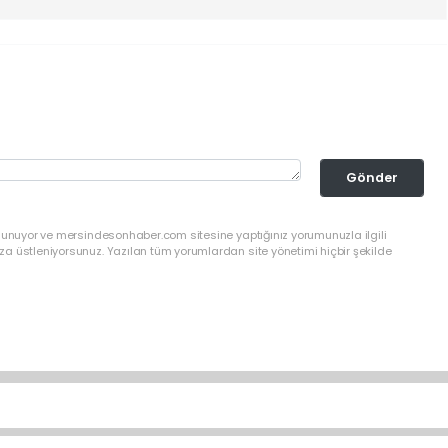
Gönder
ulunuyor ve mersindesonhaber.com sitesine yaptığınız yorumunuzla ilgili
a üstleniyorsunuz. Yazılan tüm yorumlardan site yönetimi hiçbir şekilde