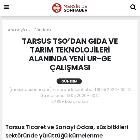
Anasayfa
Gündem
TARSUS TSO’DAN GIDA VE
TARIM TEKNOLOJİLERİ
ALANINDA YENİ UR-GE
ÇALIŞMASI
GÜNDEM
(mersindesonhaber) - mersindesonhaber | 16.05.2026 - 00:12,
Güncelleme: 16.05.2026 - 00:12
2489+ kez okundu.
Tarsus Ticaret ve Sanayi Odası, süs bitkileri
sektöründe yürüttüğü kümelenme