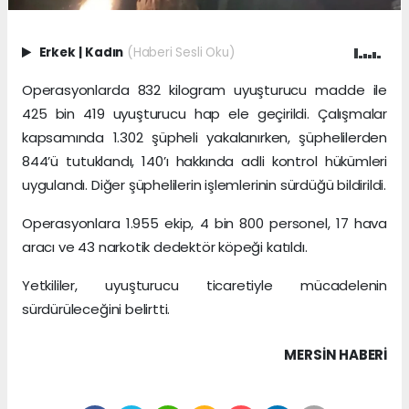
Erkek
|
Kadın
(Haberi Sesli Oku)
Operasyonlarda 832 kilogram uyuşturucu madde ile
425 bin 419 uyuşturucu hap ele geçirildi. Çalışmalar
kapsamında 1.302 şüpheli yakalanırken, şüphelilerden
844’ü tutuklandı, 140’ı hakkında adli kontrol hükümleri
uygulandı. Diğer şüphelilerin işlemlerinin sürdüğü bildirildi.
Operasyonlara 1.955 ekip, 4 bin 800 personel, 17 hava
aracı ve 43 narkotik dedektör köpeği katıldı.
Yetkililer, uyuşturucu ticaretiyle mücadelenin
sürdürüleceğini belirtti.
MERSIN HABERİ