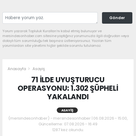
Gönder
Yorum yazarak Topluluk Kuralları’nı kabul etmiş bulunuyor ve
mersindesonhaber.com sitesine yaptığınız yorumunuzla ilgili doğrudan veya
dolaylı tüm sorumluluğu tek başınıza üstleniyorsunuz. Yazılan tüm
yorumlardan site yönetimi hiçbir şekilde sorumlu tutulamaz.
Anasayfa
Asayiş
71 İLDE UYUŞTURUCU
OPERASYONU: 1.302 ŞÜPHELİ
YAKALANDI
ASAYIŞ
(mersindesonhaber) - mersindesonhaber | 06.08.2026 - 15:00,
Güncelleme: 07.08.2026 - 16:49
1287 kez okundu.