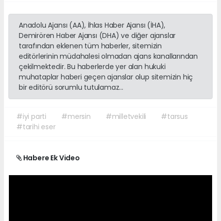
Anadolu Ajansı (AA), İhlas Haber Ajansı (İHA),
Demirören Haber Ajansı (DHA) ve diğer ajanslar
tarafından eklenen tüm haberler, sitemizin
editörlerinin müdahalesi olmadan ajans kanallarından
çekilmektedir. Bu haberlerde yer alan hukuki
muhataplar haberi geçen ajanslar olup sitemizin hiç
bir editörü sorumlu tutulamaz...
#iyi parti
#mersin
#milletvekili
#tarsus
#tarihi eser
Habere Ek Video