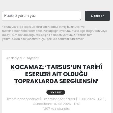
Gönder
Yorum yazarak Topluluk Kuralları’nı kabul etmiş bulunuyor ve
mersindesonhaber.com sitesine yaptığınız yorumunuzla ilgili doğrudan veya
dolaylı tüm sorumluluğu tek başınıza üstleniyorsunuz. Yazılan tüm
yorumlardan site yönetimi hiçbir şekilde sorumlu tutulamaz.
Anasayfa
Siyaset
KOCAMAZ: ‘TARSUS’UN TARİHÎ
ESERLERİ AİT OLDUĞU
TOPRAKLARDA SERGİLENSİN’
SIYASET
(mersindesonhaber) - mersindesonhaber | 06.08.2026 - 15:50,
Güncelleme: 07.08.2026 - 17:01
1207 kez okundu.