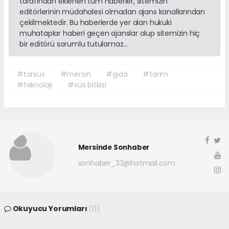
tarafından eklenen tüm haberler, sitemizin
editörlerinin müdahalesi olmadan ajans kanallarından
çekilmektedir. Bu haberlerde yer alan hukuki
muhataplar haberi geçen ajanslar olup sitemizin hiç
bir editörü sorumlu tutulamaz...
#tarsus
#mersin
#gıda
#tarım
#teknoloji
#süs bitkisi
Mersinde Sonhaber
sonhaber_33@hotmail.com
Okuyucu Yorumları
(0)