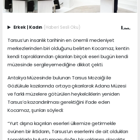
Erkek
|
Kadın
(Haberi Sesli Oku)
Tarsus’un insanlık tarihinin en önemli medeniyet
merkezlerinden biri olduğunu belirten Kocamaz, kentin
kendi topraklarından çıkarılan birçok eseri bugün kendi
müzesinde sergileyemediğine dikkat çekti.
Antakya Müzesinde bulunan Tarsus Mozaiği ile
Gözlükule kazılarında ortaya çıkarılarak Adana Müzesi
ve farklı müzelere götürülen heykelciklerin yeniden
Tarsus’a kazandırılması gerektiğini ifade eden
Kocamaz, şunları söyledi:
“Yurt dışına kaçırılan eserleri ülkemize getirmekle
övünen bir iktidarın, Tarsus’un eserlerini de ait oldukları
topraklarla buluşturması doğru bir yaklaşım olacaktır.