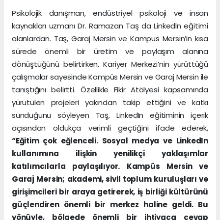
Psikolojik danışman, endüstriyel psikoloji ve insan
kaynakları uzmanı Dr. Ramazan Taş da Linkedln eğitimi
alanlardan. Taş, Garaj Mersin ve Kampüs Mersin’in kısa
sürede önemli bir üretim ve paylaşım alanına
dönüştüğünü belirtirken, Kariyer Merkezi’nin yürüttüğü
çalışmalar sayesinde Kampüs Mersin ve Garaj Mersin ile
tanıştığını belirtti. Özellikle Fikir Atölyesi kapsamında
yürütülen projeleri yakından takip ettiğini ve katkı
sunduğunu söyleyen Taş, LinkedIn eğitiminin içerik
açısından oldukça verimli geçtiğini ifade ederek,
“Eğitim çok eğlenceli. Sosyal medya ve LinkedIn
kullanımına ilişkin yenilikçi yaklaşımlar
katılımcılarla paylaşılıyor. Kampüs Mersin ve
Garaj Mersin; akademi, sivil toplum kuruluşları ve
girişimcileri bir araya getirerek, iş birliği kültürünü
güçlendiren önemli bir merkez haline geldi. Bu
yönüyle, bölgede önemli bir ihtiyaca cevap