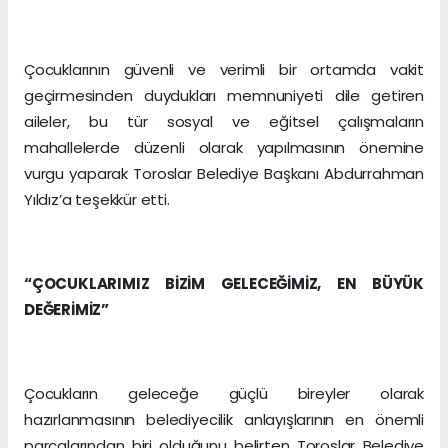
Çocuklarının güvenli ve verimli bir ortamda vakit
geçirmesinden duydukları memnuniyeti dile getiren
aileler, bu tür sosyal ve eğitsel çalışmaların
mahallelerde düzenli olarak yapılmasının önemine
vurgu yaparak Toroslar Belediye Başkanı Abdurrahman
Yıldız’a teşekkür etti.
“ÇOCUKLARIMIZ BİZİM GELECEĞİMİZ, EN BÜYÜK
DEĞERİMİZ”
Çocukların geleceğe güçlü bireyler olarak
hazırlanmasının belediyecilik anlayışlarının en önemli
parçalarından biri olduğunu belirten Toroslar Belediye