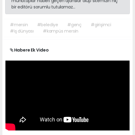
muhataplar haberi geçen ajanslar olup sitemizin hiç
bir editörü sorumlu tutulamaz...
#mersin
#belediye
#genç
#girişimci
#iş dünyası
#kampüs mersin
Habere Ek Video