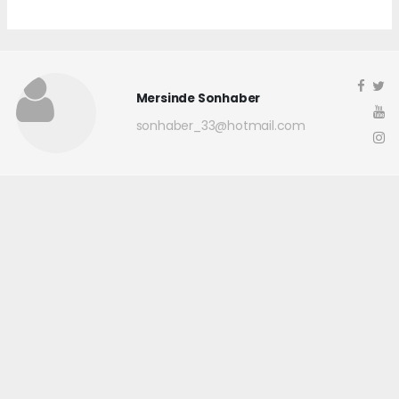
Mersinde Sonhaber
sonhaber_33@hotmail.com
Okuyucu Yorumları
(0)
Gönder
Yorum yazarak Topluluk Kuralları’nı kabul etmiş bulunuyor ve
mersindesonhaber.com sitesine yaptığınız yorumunuzla ilgili doğrudan veya
dolaylı tüm sorumluluğu tek başınıza üstleniyorsunuz. Yazılan tüm
yorumlardan site yönetimi hiçbir şekilde sorumlu tutulamaz.