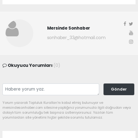
Mersinde Sonhaber
sonhaber_33@hotmail.com
Okuyucu Yorumları
(0)
Gönder
Yorum yazarak Topluluk Kuralları’nı kabul etmiş bulunuyor ve
mersindesonhaber.com sitesine yaptığınız yorumunuzla ilgili doğrudan veya
dolaylı tüm sorumluluğu tek başınıza üstleniyorsunuz. Yazılan tüm
yorumlardan site yönetimi hiçbir şekilde sorumlu tutulamaz.