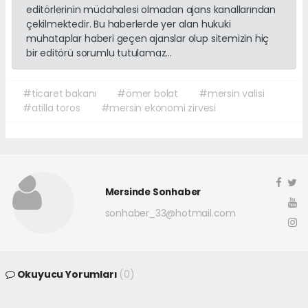
editörlerinin müdahalesi olmadan ajans kanallarından
çekilmektedir. Bu haberlerde yer alan hukuki
muhataplar haberi geçen ajanslar olup sitemizin hiç
bir editörü sorumlu tutulamaz...
#ticaret bakanı
#ömer bolat
#mersin valisi
#atilla toros
#mersin ekonomi zirvesi
Mersinde Sonhaber
sonhaber_33@hotmail.com
Okuyucu Yorumları
(0)