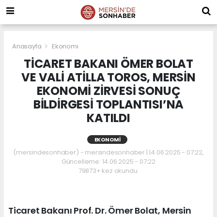
Anasayfa
Ekonomi
TİCARET BAKANI ÖMER BOLAT
VE VALİ ATİLLA TOROS, MERSİN
EKONOMİ ZİRVESİ SONUÇ
BİLDİRGESİ TOPLANTISI’NA
KATILDI
EKONOMI
(mersindesonhaber) - mersindesonhaber | 14.06.2025 - 07:22,
Güncelleme: 14.06.2025 - 07:22
79873+ kez okundu.
Ticaret Bakanı Prof. Dr. Ömer Bolat, Mersin