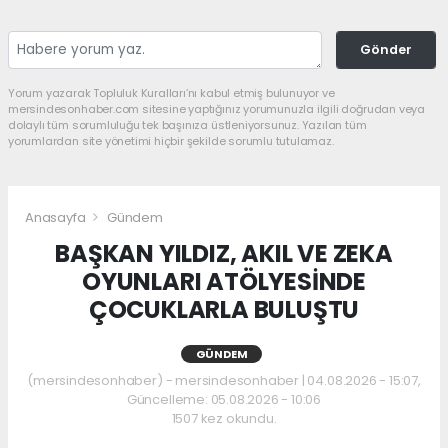
Gönder
Yorum yazarak Topluluk Kuralları’nı kabul etmiş bulunuyor ve
mersindesonhaber.com sitesine yaptığınız yorumunuzla ilgili doğrudan veya
dolaylı tüm sorumluluğu tek başınıza üstleniyorsunuz. Yazılan tüm
yorumlardan site yönetimi hiçbir şekilde sorumlu tutulamaz.
Anasayfa
Gündem
BAŞKAN YILDIZ, AKIL VE ZEKA
OYUNLARI ATÖLYESİNDE
ÇOCUKLARLA BULUŞTU
GÜNDEM
(mersindesonhaber) - mersindesonhaber | 04.08.2026 - 15:07,
Güncelleme: 05.08.2026 - 10:06
1507 kez okundu.