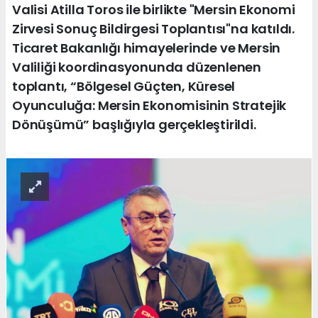
Valisi Atilla Toros ile birlikte "Mersin Ekonomi
Zirvesi Sonuç Bildirgesi Toplantısı"na katıldı.
Ticaret Bakanlığı himayelerinde ve Mersin
Valiliği koordinasyonunda düzenlenen
toplantı, “Bölgesel Güçten, Küresel
Oyunculuğa: Mersin Ekonomisinin Stratejik
Dönüşümü” başlığıyla gerçekleştirildi.