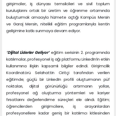
girişimciler, iş dünyası temsilcileri ve sivil toplum
kuruluşlarını ortak bir üretim ve öğrenme ortamında
buluşturmak amacıyla hizmete açtığı Kampüs Mersin
ve Garaj Mersin, nitelikli eğitim programlarıyla kentin
gelişimine katkı sunmaya devam ediyor.
‘Dijital Liderler Geliyor’
eğitim serisinin 2. programında
katılımcılar, profesyonel iş ağı platformu LinkedIn’in etkin
kullanımına ilişkin kapsamlı bilgiler edindi. Girişimcilik
Koordinatörü Selahattin Ciritçi tarafından verilen
eğitimde; güçlü bir LinkedIn profili oluşturmanın püf
noktaları, dijital görünürlüğü artırmanın yolları,
profesyonel ağ oluşturma yöntemleri ve kariyer
fırsatlarını değerlendirme süreçleri ele alındı. Eğitim;
öğrencilerden girişimcilere, iş arayanlardan
profesyonellere kadar geniş bir katılımcı kitlesinden