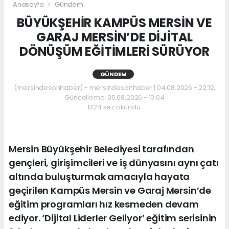
Anasayfa
Gündem
BÜYÜKŞEHİR KAMPÜS MERSİN VE
GARAJ MERSİN’DE DİJİTAL
DÖNÜŞÜM EĞİTİMLERİ SÜRÜYOR
GÜNDEM
(mersindesonhaber) - mersindesonhaber | 04.08.2026 - 22:12,
Güncelleme: 05.08.2026 - 10:04
1324 kez okundu.
Mersin Büyükşehir Belediyesi tarafından
gençleri, girişimcileri ve iş dünyasını aynı çatı
altında buluşturmak amacıyla hayata
geçirilen Kampüs Mersin ve Garaj Mersin’de
eğitim programları hız kesmeden devam
ediyor. ‘Dijital Liderler Geliyor’ eğitim serisinin