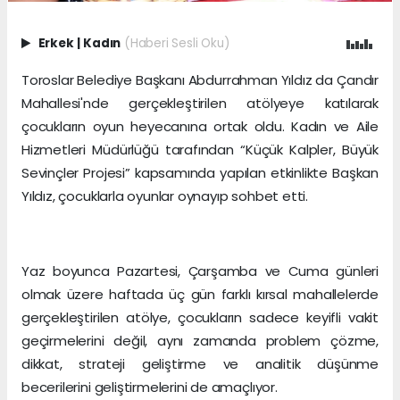
Erkek
|
Kadın
(Haberi Sesli Oku)
Toroslar Belediye Başkanı Abdurrahman Yıldız da Çandır
Mahallesi'nde gerçekleştirilen atölyeye katılarak
çocukların oyun heyecanına ortak oldu. Kadın ve Aile
Hizmetleri Müdürlüğü tarafından “Küçük Kalpler, Büyük
Sevinçler Projesi” kapsamında yapılan etkinlikte Başkan
Yıldız, çocuklarla oyunlar oynayıp sohbet etti.
Yaz boyunca Pazartesi, Çarşamba ve Cuma günleri
olmak üzere haftada üç gün farklı kırsal mahallelerde
gerçekleştirilen atölye, çocukların sadece keyifli vakit
geçirmelerini değil, aynı zamanda problem çözme,
dikkat, strateji geliştirme ve analitik düşünme
becerilerini geliştirmelerini de amaçlıyor.