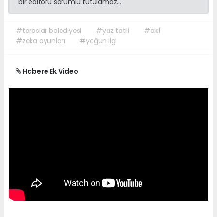
bir editörü sorumlu tutulamaz...
#toroslar belediyesi
#yaz tatili
#akıl
#zeka oyunları
#yoğun ilgi
Habere Ek Video