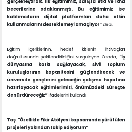
gerçekleştirdik. İlk eğitimimiz, satışta etki ve ikna
becerilerine odaklanmıştı. Bu eğitimimiz ise
katılımcıların dijital platformları daha etkin
kullanmalarını desteklemeyi amaçlıyor”
dedi.
Eğitim içeriklerinin, hedef kitlenin ihtiyaçları
doğrultusunda şekillendirildiğini vurgulayan Özada,
“İş
dünyasına katkı sağlayacak, sivil toplum
kuruluşlarının kapasitesini güçlendirecek ve
üniversite gençlerini geleceğin çalışma hayatına
hazırlayacak eğitimlerimizi, önümüzdeki süreçte
de sürdüreceğiz”
ifadelerini kullandı.
Taş: “Özellikle Fikir Atölyesi kapsamında yürütülen
projeleri yakından takip ediyorum”