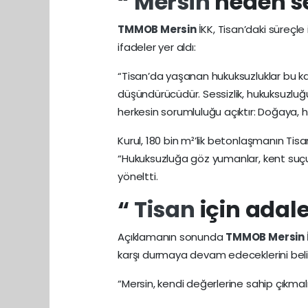
“
Mersin
neden s
TMMOB
Mersin
İKK, Tisan’daki süreçle 
ifadeler yer aldı:
“Tisan’da yaşanan hukuksuzluklar bu ka
düşündürücüdür. Sessizlik, hukuksuzlu
herkesin sorumluluğu açıktır: Doğaya, 
Kurul, 180 bin m²’lik betonlaşmanın Tis
“Hukuksuzluğa göz yumanlar, kent suç
yöneltti.
“
Tisan
için adale
Açıklamanın sonunda
TMMOB
Mersin
karşı durmaya devam edeceklerini belir
“Mersin, kendi değerlerine sahip çıkmal