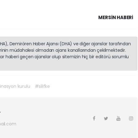
MERSIN HABERİ
(İHA), Demirören Haber Ajansı (DHA) ve diğer ajanslar tarafından
erinin müdahalesi olmadan ajans kanallarından çekilmektedir.
r haberi geçen ajanslar olup sitemizin hiç bir editörü sorumlu
dinasyon kurulu
#silifke
r
ail.com