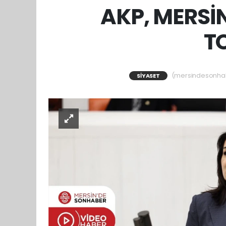
AKP, MERSİN
T
(mersindesonhaber
SIYASET