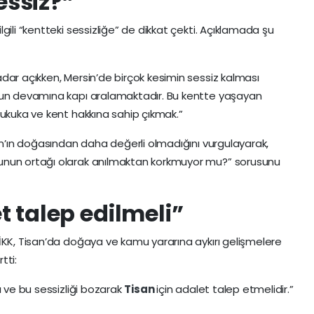
essiz?”
ilgili “kentteki sessizliğe” de dikkat çekti. Açıklamada şu
dar açıkken, Mersin’de birçok kesimin sessiz kalması
ğun devamına kapı aralamaktadır. Bu kentte yaşayan
hukuka ve kent hakkına sahip çıkmak.”
an’ın doğasından daha değerli olmadığını vurgulayarak,
unun ortağı olarak anılmaktan korkmuyor mu?” sorusunu
t talep edilmeli”
İKK, Tisan’da doğaya ve kamu yararına aykırı gelişmelere
tti:
ı ve bu sessizliği bozarak
Tisan
için adalet talep etmelidir.”