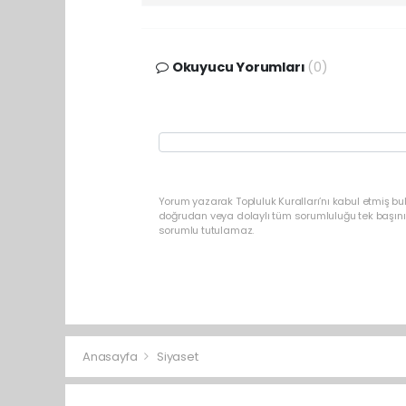
Okuyucu Yorumları
(0)
Yorum yazarak Topluluk Kuralları’nı kabul etmiş b
doğrudan veya dolaylı tüm sorumluluğu tek başınız
sorumlu tutulamaz.
Anasayfa
Siyaset