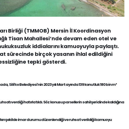
rı Birliği (TMMOB) Mersin İl Koordinasyon
 bağlı Tisan Mahallesi’nde devam eden otel ve
i hukuksuzluk iddialarını kamuoyuyla paylaştı.
at sürecinde birçok yasanın ihlal edildiğini
essizliğine tepki gösterdi.
mada,
Silifke
Belediyesi’nin 2023 yılı Mart ayında
139 konutluk 180 bin m²
uhsatı verdiği hatırlatıldı. Söz konusu parsellerin sahil şeridinde kaldığına
kırı şekilde imar durumu düzenlendiği ve ruhsat verildiği kamuoyu