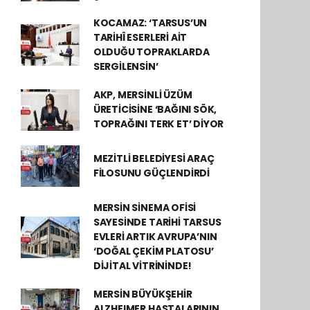
KOCAMAZ: ‘TARSUS’UN
TARİHÎ ESERLERİ AİT
OLDUĞU TOPRAKLARDA
SERGİLENSİN’
AKP, MERSİNLİ ÜZÜM
ÜRETİCİSİNE ‘BAĞINI SÖK,
TOPRAĞINI TERK ET’ DİYOR
MEZİTLİ BELEDİYESİ ARAÇ
FİLOSUNU GÜÇLENDİRDİ
MERSİN SİNEMA OFİSİ
SAYESİNDE TARİHİ TARSUS
EVLERİ ARTIK AVRUPA’NIN
‘DOĞAL ÇEKİM PLATOSU’
DİJİTAL VİTRİNİNDE!
MERSİN BÜYÜKŞEHİR
ALZHEIMER HASTALARININ