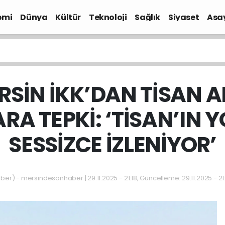
omi
Dünya
Kültür
Teknoloji
Sağlık
Siyaset
Asa
SİN İKK’DAN TİSAN A
RA TEPKİ: ‘TİSAN’IN 
SESSİZCE İZLENİYOR’
) - mersindesonhaber | 29.11.2025 - 21:18, Güncelleme: 29.11.2025 - 21