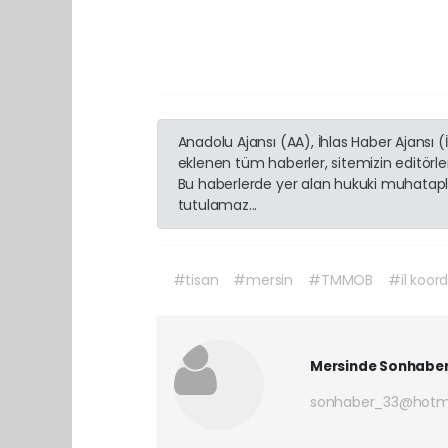
Anadolu Ajansı (AA), İhlas Haber Ajansı 
eklenen tüm haberler, sitemizin editörl
Bu haberlerde yer alan hukuki muhatapla
tutulamaz...
#tisan
#mersin
#TMMOB
#il koor
Mersinde Sonhabe
sonhaber_33@hotm