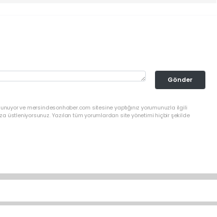
Gönder
ulunuyor ve mersindesonhaber.com sitesine yaptığınız yorumunuzla ilgili
a üstleniyorsunuz. Yazılan tüm yorumlardan site yönetimi hiçbir şekilde