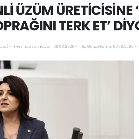
Lİ ÜZÜM ÜRETİCİSİNE 
OPRAĞINI TERK ET’ DİY
) - mersindesonhaber | 06.08.2026 - 11:15, Güncelleme: 07.08.2026 - 