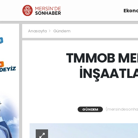
Ekon
Anasayfa
Gündem
TMMOB MER
İNŞAATLA
(mersindesonhaber
GÜNDEM