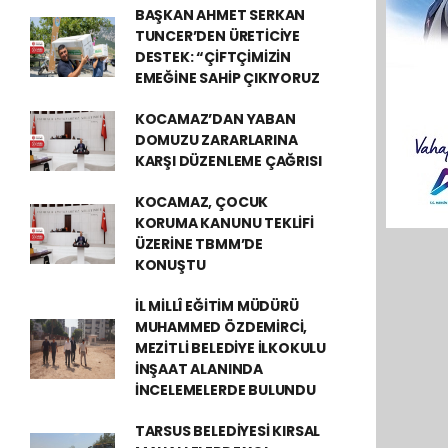
BAŞKAN AHMET SERKAN
TUNCER’DEN ÜRETİCİYE
DESTEK: “ÇİFTÇİMİZİN
EMEĞİNE SAHİP ÇIKIYORUZ
KOCAMAZ’DAN YABAN
DOMUZU ZARARLARINA
KARŞI DÜZENLEME ÇAĞRISI
KOCAMAZ, ÇOCUK
KORUMA KANUNU TEKLİFİ
ÜZERİNE TBMM’DE
KONUŞTU
İL MİLLÎ EĞİTİM MÜDÜRÜ
MUHAMMED ÖZDEMİRCİ,
MEZİTLİ BELEDİYE İLKOKULU
İNŞAAT ALANINDA
İNCELEMELERDE BULUNDU
TARSUS BELEDİYESİ KIRSAL