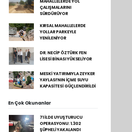
MAHALLELERDE YOL
ÇALIŞMALARINI
SÜRDÜRÜYOR
KIRSAL MAHALLELERDE
YOLLAR PARKEYLE
YENİLENİYOR
DR. NECİP ÖZTÜRK FEN
LİSESİ BİNASI YÜKSELİYOR
MESKİ YATIRIMIYLA ZEYKER
YAYLASI’NIN İÇME SUYU
KAPASİTESİ GÜÇLENDİRİLDİ
En Çok Okunanlar
71 İLDE UYUŞTURUCU
OPERASYONU: 1.302
ŞÜPHELİ YAKALANDI