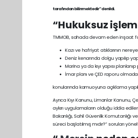
tarafından bilinmektedir” denildi.
“Hukuksuz işleml
TMMOB, sahada devam eden inşaat faaliye
Kazı ve hafriyat atıklarının nerey
Deniz kenarında dolgu yapılıp yap
Marina ya da kıyı yapısı planlanıp
İmar planı ve ÇED raporu olmadan 
konularında kamuoyuna açıklama yapıl
Ayrıca Kıyı Kanunu, Limanlar Kanunu, Ç
aykırı uygulamaların olduğu iddia edilere
Bakanlığı, Sahil Güvenlik Komutanlığı ve
süreci başlatılmış mıdır?” soruları yönelt