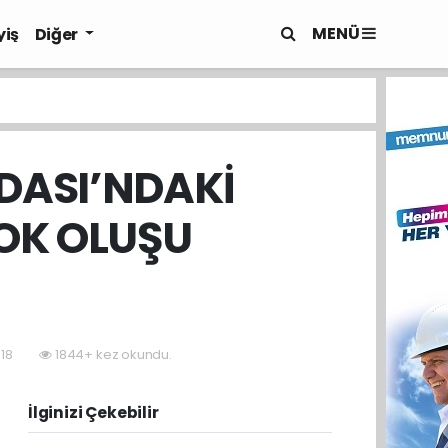
MENÜ
yiş
Diğer
DASI’NDAKİ
YOK OLUŞU
:18
1844+ kez okundu.
İlginizi Çekebilir