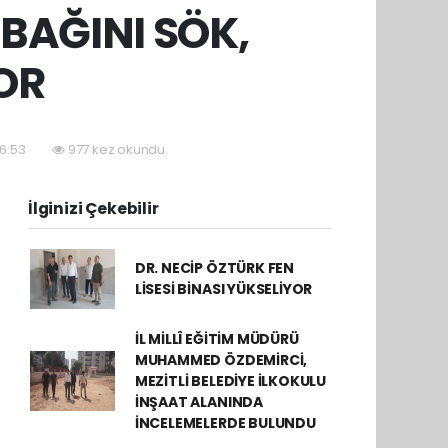
‘BAĞINI SÖK,
OR
16:53
977 kez okundu.
İlginizi Çekebilir
DR. NECİP ÖZTÜRK FEN
LİSESİ BİNASI YÜKSELİYOR
İL MİLLÎ EĞİTİM MÜDÜRÜ
MUHAMMED ÖZDEMİRCİ,
MEZİTLİ BELEDİYE İLKOKULU
İNŞAAT ALANINDA
İNCELEMELERDE BULUNDU