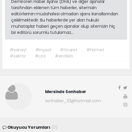
Demirören Haber Ajansı (DHA) ve diğer ajanslar
tarafından eklenen tüm haberler, sitemizin
editörlerinin müdahalesi olmadan ajans kanallarından
çekilmektedir. Bu haberlerde yer alan hukuki
muhataplar haberi geçen ajanslar olup sitemizin hiç
bir editörü sorumlu tutulamaz...
#sanayi
#inşaat
#ticaret
#hizmet
#sektör
#ciro
#endeks
Mersinde Sonhaber
sonhaber_33@hotmail.com
Okuyucu Yorumları
(0)