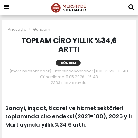
Anasayfa
Gündem
TOPLAM CİRO YILLIK %34,6
ARTTI
GÜNDEM
(mersindesonhaber) - mersindesonhaber | 11.05.2026 - 16:48,
Güncelleme: 11.05.2026 - 16:48
2333+ kez okundu.
Sanayi, inşaat, ticaret ve hizmet sektörleri
toplamında ciro endeksi (2021=100), 2026 yılı
Mart ayında yıllık %34,6 arttı.