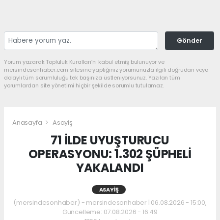
Gönder
Yorum yazarak Topluluk Kuralları’nı kabul etmiş bulunuyor ve
mersindesonhaber.com sitesine yaptığınız yorumunuzla ilgili doğrudan veya
dolaylı tüm sorumluluğu tek başınıza üstleniyorsunuz. Yazılan tüm
yorumlardan site yönetimi hiçbir şekilde sorumlu tutulamaz.
Anasayfa
Asayiş
71 İLDE UYUŞTURUCU
OPERASYONU: 1.302 ŞÜPHELİ
YAKALANDI
ASAYIŞ
(mersindesonhaber) - mersindesonhaber | 06.08.2026 - 15:00,
Güncelleme: 07.08.2026 - 16:49