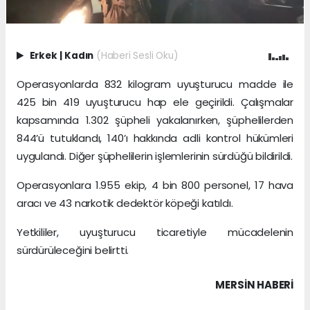
Erkek
|
Kadın
(Haberi Sesli Oku)
Operasyonlarda 832 kilogram uyuşturucu madde ile
425 bin 419 uyuşturucu hap ele geçirildi. Çalışmalar
kapsamında 1.302 şüpheli yakalanırken, şüphelilerden
844’ü tutuklandı, 140’ı hakkında adli kontrol hükümleri
uygulandı. Diğer şüphelilerin işlemlerinin sürdüğü bildirildi.
Operasyonlara 1.955 ekip, 4 bin 800 personel, 17 hava
aracı ve 43 narkotik dedektör köpeği katıldı.
Yetkililer, uyuşturucu ticaretiyle mücadelenin
sürdürüleceğini belirtti.
MERSIN HABERİ