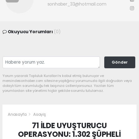
sonhaber_33@hotmail.com
Okuyucu Yorumları
(0)
Gönder
Yorum yazarak Topluluk Kuralları’nı kabul etmiş bulunuyor ve
mersindesonhaber.com sitesine yaptığınız yorumunuzla ilgili doğrudan veya
dolaylı tüm sorumluluğu tek başınıza üstleniyorsunuz. Yazılan tüm
yorumlardan site yönetimi hiçbir şekilde sorumlu tutulamaz.
Anasayfa
Asayiş
71 İLDE UYUŞTURUCU
OPERASYONU: 1.302 ŞÜPHELİ