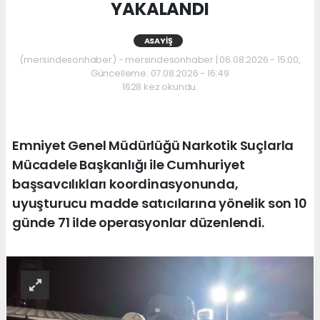
YAKALANDI
ASAYIŞ
(mersindesonhaber) - mersindesonhaber | 06.08.2026 - 15:00,
Güncelleme: 07.08.2026 - 16:49
1628 kez okundu.
Emniyet Genel Müdürlüğü Narkotik Suçlarla
Mücadele Başkanlığı ile Cumhuriyet
başsavcılıkları koordinasyonunda,
uyuşturucu madde satıcılarına yönelik son 10
günde 71 ilde operasyonlar düzenlendi.