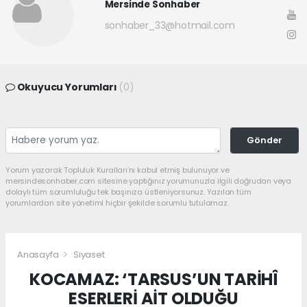
Mersinde Sonhaber
sonhaber_33@hotmail.com
Okuyucu Yorumları
(0)
Gönder
Yorum yazarak Topluluk Kuralları’nı kabul etmiş bulunuyor ve
mersindesonhaber.com sitesine yaptığınız yorumunuzla ilgili doğrudan veya
dolaylı tüm sorumluluğu tek başınıza üstleniyorsunuz. Yazılan tüm
yorumlardan site yönetimi hiçbir şekilde sorumlu tutulamaz.
Anasayfa
Siyaset
KOCAMAZ: ‘TARSUS’UN TARİHÎ
ESERLERİ AİT OLDUĞU