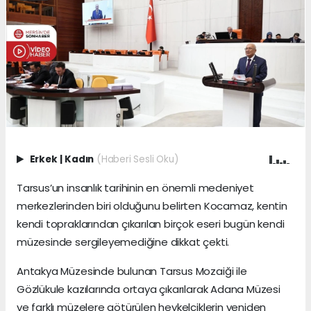
Erkek
|
Kadın
(Haberi Sesli Oku)
Tarsus’un insanlık tarihinin en önemli medeniyet
merkezlerinden biri olduğunu belirten Kocamaz, kentin
kendi topraklarından çıkarılan birçok eseri bugün kendi
müzesinde sergileyemediğine dikkat çekti.
Antakya Müzesinde bulunan Tarsus Mozaiği ile
Gözlükule kazılarında ortaya çıkarılarak Adana Müzesi
ve farklı müzelere götürülen heykelciklerin yeniden