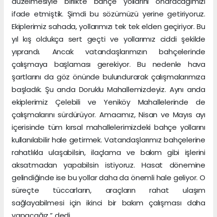
düzelmesiyle birlikte bahçe yollarını onaracağımızı
ifade etmiştik. Şimdi bu sözümüzü yerine getiriyoruz.
Ekiplerimiz sahada, yollarımızı tek tek elden geçiriyor. Bu
yıl kış oldukça sert geçti ve yollarımız ciddi şekilde
yıprandı. Ancak vatandaşlarımızın bahçelerinde
çalışmaya başlaması gerekiyor. Bu nedenle hava
şartlarını da göz önünde bulundurarak çalışmalarımıza
başladık. Şu anda Doruklu Mahallemizdeyiz. Aynı anda
ekiplerimiz Çelebili ve Yeniköy Mahallelerinde de
çalışmalarını sürdürüyor. Amacımız, Nisan ve Mayıs ayı
içerisinde tüm kırsal mahallelerimizdeki bahçe yollarını
kullanılabilir hale getirmek. Vatandaşlarımız bahçelerine
rahatlıkla ulaşabilsin, ilaçlama ve bakım gibi işlerini
aksatmadan yapabilsin istiyoruz. Hasat dönemine
gelindiğinde ise bu yollar daha da önemli hale geliyor. O
süreçte tüccarların, araçların rahat ulaşım
sağlayabilmesi için ikinci bir bakım çalışması daha
yapacağız.” dedi.