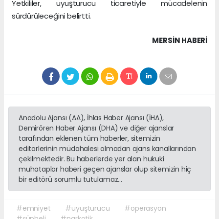
Yetkililer, uyuşturucu ticaretiyle mücadelenin
sürdürüleceğini belirtti.
MERSIN HABERİ
Anadolu Ajansı (AA), İhlas Haber Ajansı (İHA),
Demirören Haber Ajansı (DHA) ve diğer ajanslar
tarafından eklenen tüm haberler, sitemizin
editörlerinin müdahalesi olmadan ajans kanallarından
çekilmektedir. Bu haberlerde yer alan hukuki
muhataplar haberi geçen ajanslar olup sitemizin hiç
bir editörü sorumlu tutulamaz...
#emniyet
#uyuşturucu
#operasyon
#şüpheli
#narkotik