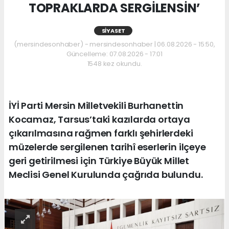
TOPRAKLARDA SERGİLENSİN’
SIYASET
(mersindesonhaber) - mersindesonhaber | 06.08.2026 - 15:50,
Güncelleme: 07.08.2026 - 17:01
1548 kez okundu.
İYİ Parti Mersin Milletvekili Burhanettin
Kocamaz, Tarsus’taki kazılarda ortaya
çıkarılmasına rağmen farklı şehirlerdeki
müzelerde sergilenen tarihî eserlerin ilçeye
geri getirilmesi için Türkiye Büyük Millet
Meclisi Genel Kurulunda çağrıda bulundu.