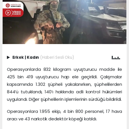
Erkek
|
Kadın
(Haberi Sesli Oku)
Operasyonlarda 832 kilogram uyuşturucu madde ile
425 bin 419 uyuşturucu hap ele geçirildi. Çalışmalar
kapsamında 1.302 şüpheli yakalanırken, şüphelilerden
844’ü tutuklandı, 140’ı hakkında adli kontrol hükümleri
uygulandı. Diğer şüphelilerin işlemlerinin sürdüğü bildirildi.
Operasyonlara 1.955 ekip, 4 bin 800 personel, 17 hava
aracı ve 43 narkotik dedektör köpeği katıldı.