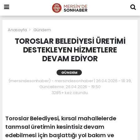
Anasayfa
Gündem
TOROSLAR BELEDİYESİ ÜRETİMİ
DESTEKLEYEN HİZMETLERE
DEVAM EDİYOR
GÜNDEM
(mersindesonhaber) - mersindesonhaber | 26.04.2026 - 18:39,
Güncelleme: 26.04.2026 - 19:50
3285+ kez okundu.
Toroslar Belediyesi, kırsal mahallelerde
tarımsal üretimin kesintisiz devam
edebilmesi için başlattığı yol bakım ve