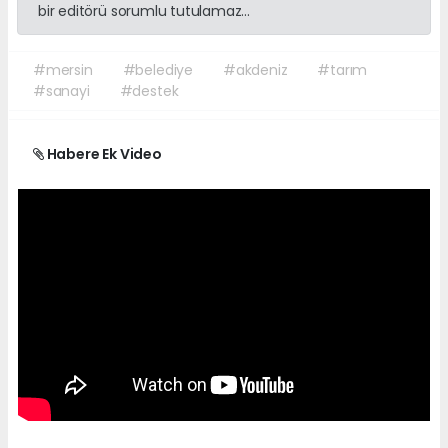
bir editörü sorumlu tutulamaz...
#mersin
#belediye
#akdeniz
#tarım
#sanayi
#destek
Habere Ek Video