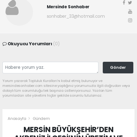
Mersinde Sonhaber
sonhaber_33@hotmail.com
Okuyucu Yorumları
(0)
Gönder
Yorum yazarak Topluluk Kuralları’nı kabul etmiş bulunuyor ve
mersindesonhaber.com sitesine yaptığınız yorumunuzla ilgili doğrudan veya
dolaylı tüm sorumluluğu tek başınıza üstleniyorsunuz. Yazılan tüm
yorumlardan site yönetimi hiçbir şekilde sorumlu tutulamaz.
Anasayfa
Gündem
MERSİN BÜYÜKŞEHİR’DEN