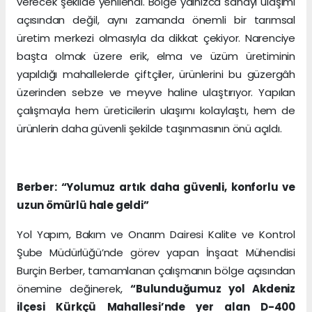
verecek şekilde yenilendi. Bölge yalnızca sanayi ulaşımı
açısından değil, aynı zamanda önemli bir tarımsal
üretim merkezi olmasıyla da dikkat çekiyor. Narenciye
başta olmak üzere erik, elma ve üzüm üretiminin
yapıldığı mahallelerde çiftçiler, ürünlerini bu güzergâh
üzerinden sebze ve meyve haline ulaştırıyor. Yapılan
çalışmayla hem üreticilerin ulaşımı kolaylaştı, hem de
ürünlerin daha güvenli şekilde taşınmasının önü açıldı.
Berber: “Yolumuz artık daha güvenli, konforlu ve
uzun ömürlü hale geldi”
Yol Yapım, Bakım ve Onarım Dairesi Kalite ve Kontrol
Şube Müdürlüğü’nde görev yapan İnşaat Mühendisi
Burçin Berber, tamamlanan çalışmanın bölge açısından
önemine değinerek,
“Bulunduğumuz yol Akdeniz
ilçesi Kürkçü Mahallesi’nde yer alan D-400