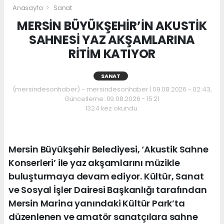
Anasayfa
Sanat
MERSİN BÜYÜKŞEHİR’İN AKUSTİK
SAHNESİ YAZ AKŞAMLARINA
RİTİM KATIYOR
SANAT
(mersindesonhaber) - mersindesonhaber | 09.08.2026 - 02:43,
Güncelleme: 09.08.2026 - 15:21
1324 kez okundu.
Mersin Büyükşehir Belediyesi, ‘Akustik Sahne
Konserleri’ ile yaz akşamlarını müzikle
buluşturmaya devam ediyor. Kültür, Sanat
ve Sosyal İşler Dairesi Başkanlığı tarafından
Mersin Marina yanındaki Kültür Park’ta
düzenlenen ve amatör sanatçılara sahne