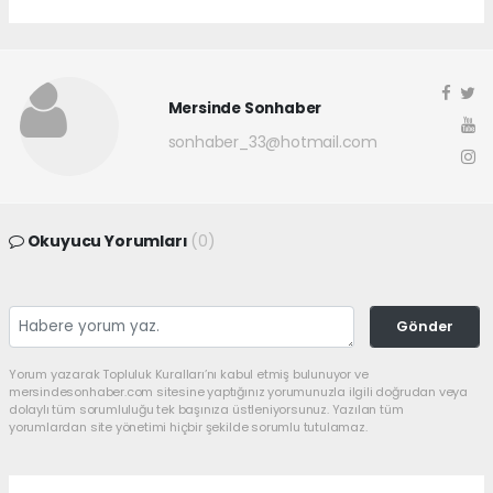
Mersinde Sonhaber
sonhaber_33@hotmail.com
Okuyucu Yorumları
(0)
Gönder
Yorum yazarak Topluluk Kuralları’nı kabul etmiş bulunuyor ve
mersindesonhaber.com sitesine yaptığınız yorumunuzla ilgili doğrudan veya
dolaylı tüm sorumluluğu tek başınıza üstleniyorsunuz. Yazılan tüm
yorumlardan site yönetimi hiçbir şekilde sorumlu tutulamaz.