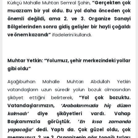
Kürkçü Mahalle Muhtarı Semral Şahin,
“Gerçekten çok
muazzam bir yol oldu. Bu yol daha önceden çok
önemli değildi, ama 2. ve 3. Organize Sanayi
Bölgelerinden sonra gidiş gelişler bir hayli çoğaldı
ve önem kazandı”
ifadelerini kullandı.
Muhtar Yetkin: “Yolumuz, şehir merkezindeki yollar
gibi oldu”
Aşağıburhan Mahalle Muhtarı Abdullah Yetkin
vatandaşların uzun süredir yolun bozuk olmasından
şikâyet ettiğini belirterek,
“Yol çok bozuktu.
Vatandaşlarımızın,
‘Arabalarımızda hiç düzen
kalmadı’
diye şikâyetleri vardı. Vahap
Başkanımızla görüştük. ‘
En kısa zamanda
yapacağız’
dedi. Yaptı da. Çok güzel oldu, çok
memnunuz. 2. ve 3. Organizenin ağır tonajlı tırları