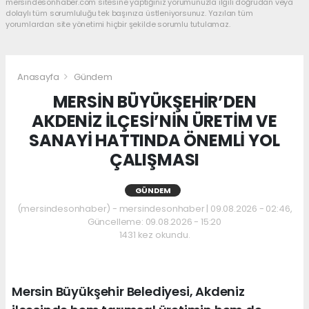
mersindesonhaber.com sitesine yaptığınız yorumunuzla ilgili doğrudan veya
dolaylı tüm sorumluluğu tek başınıza üstleniyorsunuz. Yazılan tüm
yorumlardan site yönetimi hiçbir şekilde sorumlu tutulamaz.
Anasayfa
Gündem
MERSİN BÜYÜKŞEHİR’DEN
AKDENİZ İLÇESİ’NİN ÜRETİM VE
SANAYİ HATTINDA ÖNEMLİ YOL
ÇALIŞMASI
GÜNDEM
(mersindesonhaber) - mersindesonhaber | 09.08.2026 - 02:46,
Güncelleme: 09.08.2026 - 15:20
1431 kez okundu.
Mersin Büyükşehir Belediyesi, Akdeniz