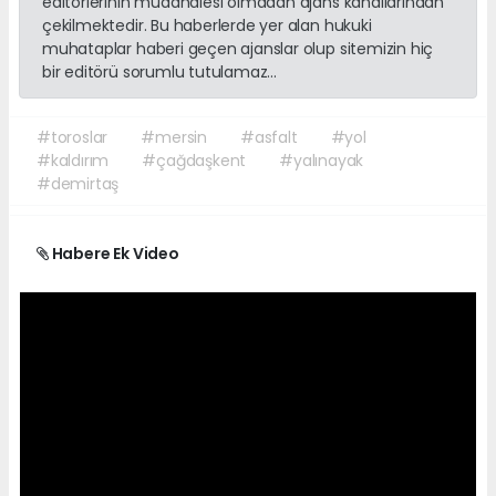
editörlerinin müdahalesi olmadan ajans kanallarından
çekilmektedir. Bu haberlerde yer alan hukuki
muhataplar haberi geçen ajanslar olup sitemizin hiç
bir editörü sorumlu tutulamaz...
#toroslar
#mersin
#asfalt
#yol
#kaldırım
#çağdaşkent
#yalınayak
#demirtaş
Habere Ek Video