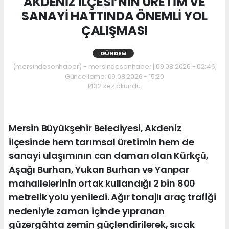
AKDENİZ İLÇESİ’NİN ÜRETİM VE
SANAYİ HATTINDA ÖNEMLİ YOL
ÇALIŞMASI
GÜNDEM
(mersindesonhaber) - mersindesonhaber | 09.08.2026 - 02:46,
Güncelleme: 09.08.2026 - 15:20
1432 kez okundu.
Mersin Büyükşehir Belediyesi, Akdeniz
ilçesinde hem tarımsal üretimin hem de
sanayi ulaşımının can damarı olan Kürkçü,
Aşağı Burhan, Yukarı Burhan ve Yanpar
mahallelerinin ortak kullandığı 2 bin 800
metrelik yolu yeniledi. Ağır tonajlı araç trafiği
nedeniyle zaman içinde yıpranan
güzergâhta zemin güçlendirilerek, sıcak