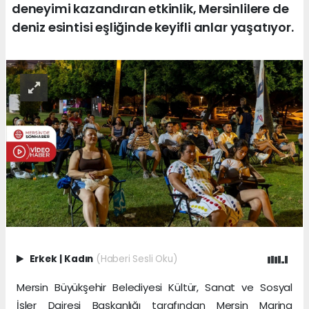
deneyimi kazandıran etkinlik, Mersinlilere de
deniz esintisi eşliğinde keyifli anlar yaşatıyor.
Erkek
|
Kadın
(Haberi Sesli Oku)
Mersin Büyükşehir Belediyesi Kültür, Sanat ve Sosyal
İşler Dairesi Başkanlığı tarafından Mersin Marina