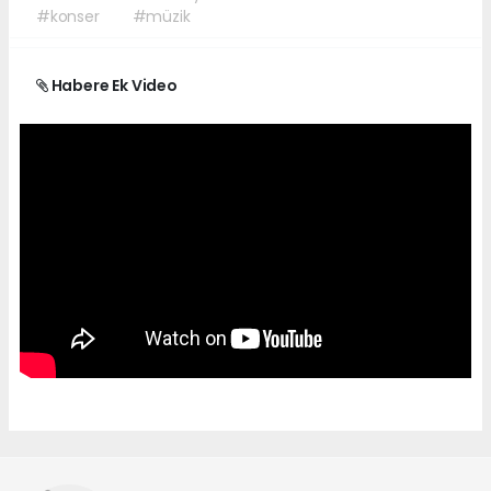
#konser
#müzik
Habere Ek Video