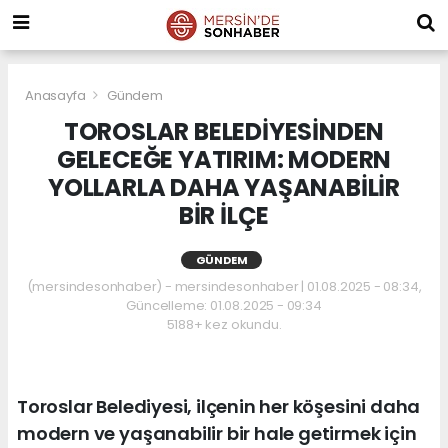
Anasayfa
Gündem
TOROSLAR BELEDİYESİNDEN
GELECEĞE YATIRIM: MODERN
YOLLARLA DAHA YAŞANABİLİR
BİR İLÇE
GÜNDEM
(mersindesonhaber) - mersindesonhaber | 01.08.2025 - 08:34,
Güncelleme: 01.08.2025 - 09:34
5188+ kez okundu.
Toroslar Belediyesi, ilçenin her köşesini daha
modern ve yaşanabilir bir hale getirmek için