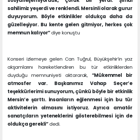
sosyalleşemiyorduk, çorak bir yerdi. Şimdi
sahilimiz yeşerdi ve renklendi. Mersinli olarak gurur
duyuyorum. Böyle etkinlikler oldukça daha da
güzelleşiyor. Bu kente gelen gitmiyor, herkes çok
memnun kalıyor”
diye konuştu
Konseri izlemeye gelen Can Tuğrul, Büyükşehir’in yaz
akşamlarını hareketlendiren bu tür etkinliklerden
duyduğu memnuniyeti aktararak,
“Mükemmel bir
atmosfer var. Başkanımız Vahap Seçer’e
teşekkürlerimi sunuyorum, çünkü böyle bir etkinlik
Mersin’e şarttı. İnsanların eğlenmesi için bu tür
aktivitelerin olmasını istiyoruz. Ayrıca amatör
sanatçıların yeteneklerini gösterebilmesi için de
oldukça gerekli”
dedi.