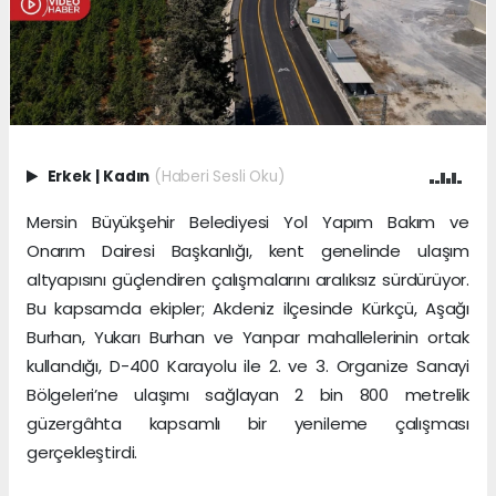
Erkek
|
Kadın
(Haberi Sesli Oku)
Mersin Büyükşehir Belediyesi Yol Yapım Bakım ve
Onarım Dairesi Başkanlığı, kent genelinde ulaşım
altyapısını güçlendiren çalışmalarını aralıksız sürdürüyor.
Bu kapsamda ekipler; Akdeniz ilçesinde Kürkçü, Aşağı
Burhan, Yukarı Burhan ve Yanpar mahallelerinin ortak
kullandığı, D-400 Karayolu ile 2. ve 3. Organize Sanayi
Bölgeleri’ne ulaşımı sağlayan 2 bin 800 metrelik
güzergâhta kapsamlı bir yenileme çalışması
gerçekleştirdi.