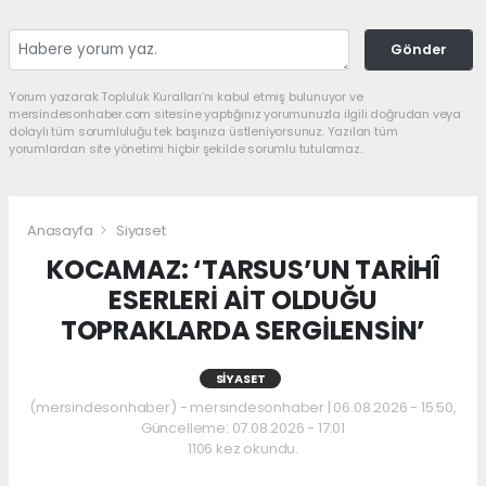
Gönder
Yorum yazarak Topluluk Kuralları’nı kabul etmiş bulunuyor ve
mersindesonhaber.com sitesine yaptığınız yorumunuzla ilgili doğrudan veya
dolaylı tüm sorumluluğu tek başınıza üstleniyorsunuz. Yazılan tüm
yorumlardan site yönetimi hiçbir şekilde sorumlu tutulamaz.
Anasayfa
Siyaset
KOCAMAZ: ‘TARSUS’UN TARİHÎ
ESERLERİ AİT OLDUĞU
TOPRAKLARDA SERGİLENSİN’
SIYASET
(mersindesonhaber) - mersindesonhaber | 06.08.2026 - 15:50,
Güncelleme: 07.08.2026 - 17:01
1106 kez okundu.