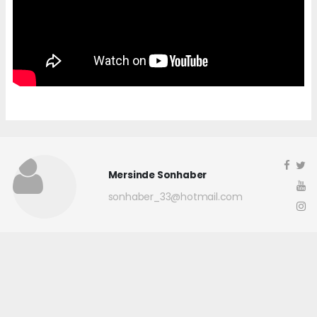
Mersinde Sonhaber
sonhaber_33@hotmail.com
Okuyucu Yorumları
(0)
Gönder