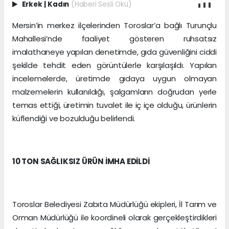
Erkek
|
Kadın
(Haberi Sesli Oku)
Mersin’in merkez ilçelerinden Toroslar’a bağlı Turunçlu
Mahallesi’nde faaliyet gösteren ruhsatsız
imalathaneye yapılan denetimde, gıda güvenliğini ciddi
şekilde tehdit eden görüntülerle karşılaşıldı. Yapılan
incelemelerde, üretimde gıdaya uygun olmayan
malzemelerin kullanıldığı, şalgamların doğrudan yerle
temas ettiği, üretimin tuvalet ile iç içe olduğu, ürünlerin
küflendiği ve bozulduğu belirlendi.
10 TON SAĞLIKSIZ ÜRÜN İMHA EDİLDİ
Toroslar Belediyesi Zabıta Müdürlüğü ekipleri, İl Tarım ve
Orman Müdürlüğü ile koordineli olarak gerçekleştirdikleri