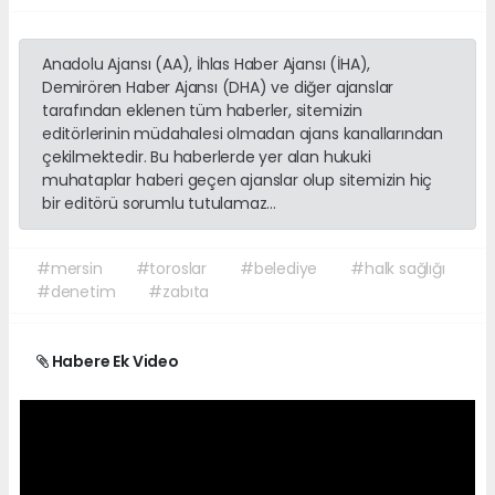
Anadolu Ajansı (AA), İhlas Haber Ajansı (İHA),
Demirören Haber Ajansı (DHA) ve diğer ajanslar
tarafından eklenen tüm haberler, sitemizin
editörlerinin müdahalesi olmadan ajans kanallarından
çekilmektedir. Bu haberlerde yer alan hukuki
muhataplar haberi geçen ajanslar olup sitemizin hiç
bir editörü sorumlu tutulamaz...
#mersin
#toroslar
#belediye
#halk sağlığı
#denetim
#zabıta
Habere Ek Video