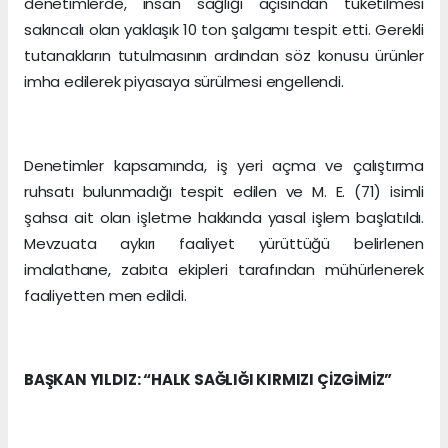
denetimlerde, insan sağlığı açısından tüketilmesi
sakıncalı olan yaklaşık 10 ton şalgamı tespit etti. Gerekli
tutanakların tutulmasının ardından söz konusu ürünler
imha edilerek piyasaya sürülmesi engellendi.
Denetimler kapsamında, iş yeri açma ve çalıştırma
ruhsatı bulunmadığı tespit edilen ve M. E. (71) isimli
şahsa ait olan işletme hakkında yasal işlem başlatıldı.
Mevzuata aykırı faaliyet yürüttüğü belirlenen
imalathane, zabıta ekipleri tarafından mühürlenerek
faaliyetten men edildi.
BAŞKAN YILDIZ: “HALK SAĞLIĞI KIRMIZI ÇİZGİMİZ”