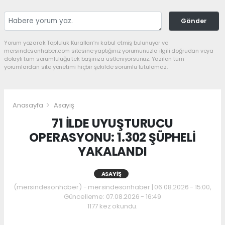
Gönder
Yorum yazarak Topluluk Kuralları’nı kabul etmiş bulunuyor ve
mersindesonhaber.com sitesine yaptığınız yorumunuzla ilgili doğrudan veya
dolaylı tüm sorumluluğu tek başınıza üstleniyorsunuz. Yazılan tüm
yorumlardan site yönetimi hiçbir şekilde sorumlu tutulamaz.
Anasayfa
Asayiş
71 İLDE UYUŞTURUCU
OPERASYONU: 1.302 ŞÜPHELİ
YAKALANDI
ASAYIŞ
(mersindesonhaber) - mersindesonhaber | 06.08.2026 - 15:00,
Güncelleme: 07.08.2026 - 16:49
1177 kez okundu.