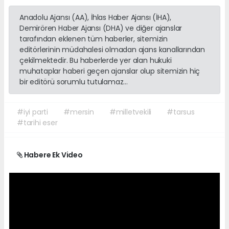
Anadolu Ajansı (AA), İhlas Haber Ajansı (İHA),
Demirören Haber Ajansı (DHA) ve diğer ajanslar
tarafından eklenen tüm haberler, sitemizin
editörlerinin müdahalesi olmadan ajans kanallarından
çekilmektedir. Bu haberlerde yer alan hukuki
muhataplar haberi geçen ajanslar olup sitemizin hiç
bir editörü sorumlu tutulamaz...
#iyi parti
#mersin
#milletvekili
#tarsus
#tarihi eser
Habere Ek Video