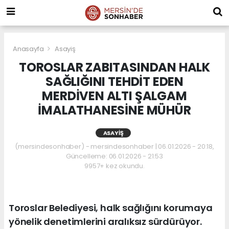
Anasayfa
Asayiş
TOROSLAR ZABITASINDAN HALK
SAĞLIĞINI TEHDİT EDEN
MERDİVEN ALTI ŞALGAM
İMALATHANESİNE MÜHÜR
ASAYIŞ
(mersindesonhaber) - mersindesonhaber | 06.01.2026 - 20:18,
Güncelleme: 06.01.2026 - 21:53
9957+ kez okundu.
Toroslar Belediyesi, halk sağlığını korumaya
yönelik denetimlerini aralıksız sürdürüyor.