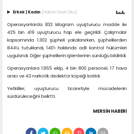
Erkek
|
Kadın
(Haberi Sesli Oku)
Operasyonlarda 832 kilogram uyuşturucu madde ile
425 bin 419 uyuşturucu hap ele geçirildi. Çalışmalar
kapsamında 1.302 şüpheli yakalanırken, şüphelilerden
844’ü tutuklandı, 140’ı hakkında adli kontrol hükümleri
uygulandı. Diğer şüphelilerin işlemlerinin sürdüğü bildirildi.
Operasyonlara 1.955 ekip, 4 bin 800 personel, 17 hava
aracı ve 43 narkotik dedektör köpeği katıldı.
Yetkililer, uyuşturucu ticaretiyle mücadelenin
sürdürüleceğini belirtti.
MERSIN HABERİ