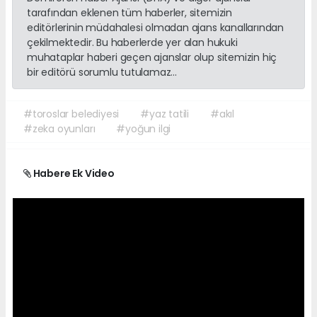
tarafından eklenen tüm haberler, sitemizin
editörlerinin müdahalesi olmadan ajans kanallarından
çekilmektedir. Bu haberlerde yer alan hukuki
muhataplar haberi geçen ajanslar olup sitemizin hiç
bir editörü sorumlu tutulamaz...
#toroslar belediyesi
#yaz tatili
#akıl
#zeka oyunları
#yoğun ilgi
Habere Ek Video