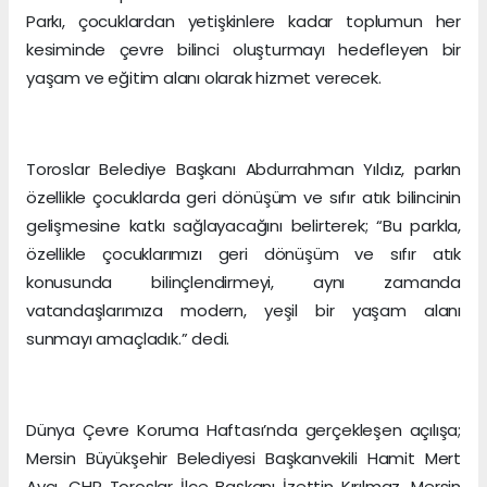
Parkı, çocuklardan yetişkinlere kadar toplumun her
kesiminde çevre bilinci oluşturmayı hedefleyen bir
yaşam ve eğitim alanı olarak hizmet verecek.
Toroslar Belediye Başkanı Abdurrahman Yıldız, parkın
özellikle çocuklarda geri dönüşüm ve sıfır atık bilincinin
gelişmesine katkı sağlayacağını belirterek; “Bu parkla,
özellikle çocuklarımızı geri dönüşüm ve sıfır atık
konusunda bilinçlendirmeyi, aynı zamanda
vatandaşlarımıza modern, yeşil bir yaşam alanı
sunmayı amaçladık.” dedi.
Dünya Çevre Koruma Haftası’nda gerçekleşen açılışa;
Mersin Büyükşehir Belediyesi Başkanvekili Hamit Mert
Avcı, CHP Toroslar İlçe Başkanı İzettin Kırılmaz, Mersin