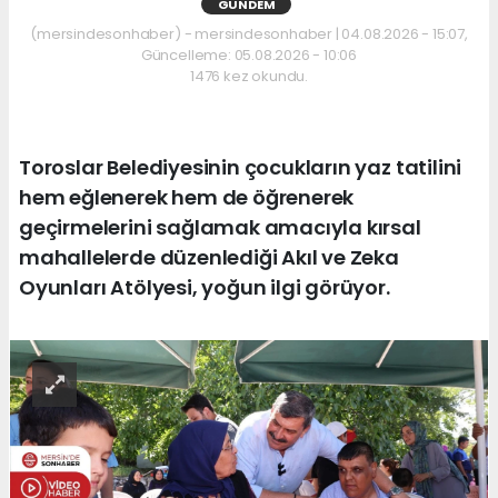
GÜNDEM
(mersindesonhaber) - mersindesonhaber | 04.08.2026 - 15:07,
Güncelleme: 05.08.2026 - 10:06
1476 kez okundu.
Toroslar Belediyesinin çocukların yaz tatilini
hem eğlenerek hem de öğrenerek
geçirmelerini sağlamak amacıyla kırsal
mahallelerde düzenlediği Akıl ve Zeka
Oyunları Atölyesi, yoğun ilgi görüyor.