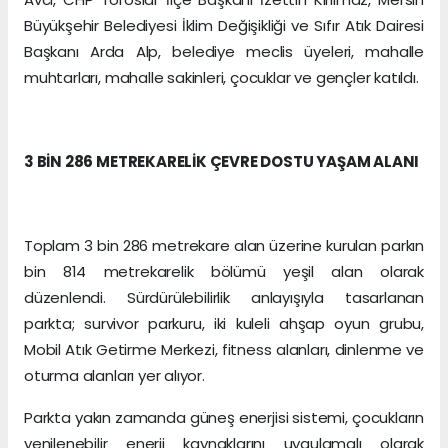
Büyükşehir Belediyesi İklim Değişikliği ve Sıfır Atık Dairesi
Başkanı Arda Alp, belediye meclis üyeleri, mahalle
muhtarları, mahalle sakinleri, çocuklar ve gençler katıldı.
3 BİN 286 METREKARELİK ÇEVRE DOSTU YAŞAM ALANI
Toplam 3 bin 286 metrekare alan üzerine kurulan parkın
bin 814 metrekarelik bölümü yeşil alan olarak
düzenlendi. Sürdürülebilirlik anlayışıyla tasarlanan
parkta; survivor parkuru, iki kuleli ahşap oyun grubu,
Mobil Atık Getirme Merkezi, fitness alanları, dinlenme ve
oturma alanları yer alıyor.
Parkta yakın zamanda güneş enerjisi sistemi, çocukların
yenilenebilir enerji kaynaklarını uygulamalı olarak