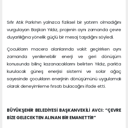
Sıfır Atık Parkı’nın yalnızca fiziksel bir yatırım olmadığını
vurgulayan Başkan Yıldız, projenin aynı zamanda çevre
duyarlılığına yönelik güçlü bir mesaj taşıdığını söyledi.
Çocukların macera alanlarında vakit geçirirken aynı
zamanda yenilenebilir enerji ve geri dönüşüm
konusunda bilinç kazanacaklarını belirten Yıldız, parkta
kurulacak güneş enerjisi sistemi ve solar ağaç
sayesinde çocukların enerjinin dönüşümünü uygulamalı
olarak deneyimleme fırsatı bulacağını ifade etti.
BÜYÜKŞEHİR BELEDİYESİ BAŞKANVEKİLİ AVCI: “ÇEVRE
BİZE GELECEKTEN ALINAN BİR EMANETTİR”