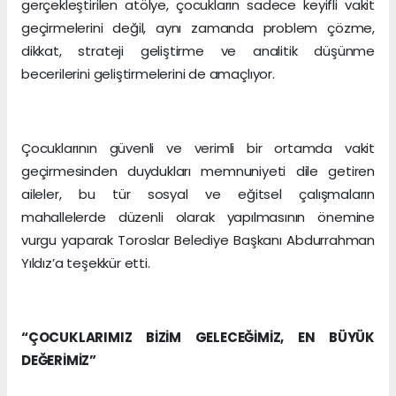
gerçekleştirilen atölye, çocukların sadece keyifli vakit
geçirmelerini değil, aynı zamanda problem çözme,
dikkat, strateji geliştirme ve analitik düşünme
becerilerini geliştirmelerini de amaçlıyor.
Çocuklarının güvenli ve verimli bir ortamda vakit
geçirmesinden duydukları memnuniyeti dile getiren
aileler, bu tür sosyal ve eğitsel çalışmaların
mahallelerde düzenli olarak yapılmasının önemine
vurgu yaparak Toroslar Belediye Başkanı Abdurrahman
Yıldız’a teşekkür etti.
“ÇOCUKLARIMIZ BİZİM GELECEĞİMİZ, EN BÜYÜK
DEĞERİMİZ”