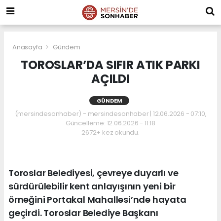
Anasayfa
Gündem
TOROSLAR’DA SIFIR ATIK PARKI
AÇILDI
GÜNDEM
(mersindesonhaber) - mersindesonhaber | 12.06.2026 - 07:10,
Güncelleme: 12.06.2026 - 11:18
2672+ kez okundu.
Toroslar Belediyesi, çevreye duyarlı ve
sürdürülebilir kent anlayışının yeni bir
örneğini Portakal Mahallesi’nde hayata
geçirdi. Toroslar Belediye Başkanı