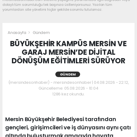
dolaylı tüm sorumluluğu tek başınıza üstleniyorsunuz. Yazılan tüm
yorumlardan site yönetimi hiçbir şekilde sorumlu tutulamaz.
Anasayfa
Gündem
BÜYÜKŞEHİR KAMPÜS MERSİN VE
GARAJ MERSİN’DE DİJİTAL
DÖNÜŞÜM EĞİTİMLERİ SÜRÜYOR
GÜNDEM
(mersindesonhaber) - mersindesonhaber | 04.08.2026 - 22:12,
Güncelleme: 05.08.2026 - 10:04
1286 kez okundu.
Mersin Büyükşehir Belediyesi tarafından
gençleri, girişimcileri ve iş dünyasını aynı çatı
altında buluşturmak amacıyla hayata