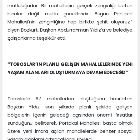
mutluluğudur. Bir mahallenin gerçek zenginliği beton
binalar değil, mutlu çocuklarıdır. Bugün Portakal
Mahallesi’nin zenginliğine hep birlikte şahit oluyoruz.”
diyen Bozkurt, Başkan Abdurrahman Yıldız’a ve belediye
çalışanlarına teşekkür etti.
“TOROSLAR’IN PLANLI GELİŞEN MAHALLELERİNDE YENİ
YAŞAM ALANLARI OLUŞTURMAYA DEVAM EDECEĞİZ”
Toroslar’ın 67 mahalleden oluştuğunu hatırlatan
Başkan Yıldız, son yıllarda planlı şekilde gelişen
bölgelerin ilçenin geleceği açısından önemli fırsatlar
sunduğunu belirterek, Portakal Mahallesi başta olmak
üzere yeni imara açılan mahallelerde benzer sosyal
yaşam alanlarını artıracaklarını söyledi.