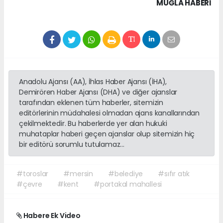
MUĞLA HABERİ
Anadolu Ajansı (AA), İhlas Haber Ajansı (İHA),
Demirören Haber Ajansı (DHA) ve diğer ajanslar
tarafından eklenen tüm haberler, sitemizin
editörlerinin müdahalesi olmadan ajans kanallarından
çekilmektedir. Bu haberlerde yer alan hukuki
muhataplar haberi geçen ajanslar olup sitemizin hiç
bir editörü sorumlu tutulamaz...
#toroslar
#mersin
#belediye
#sıfır atık
#çevre
#kent
#portakal mahallesi
Habere Ek Video