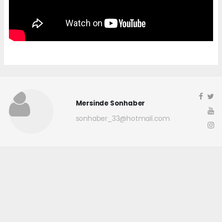
Mersinde Sonhaber
sonhaber_33@hotmail.com
Okuyucu Yorumları
(0)
Gönder