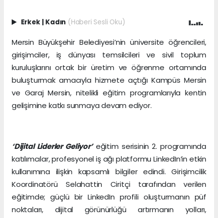
Erkek
|
Kadın
(Haberi Sesli Oku)
Mersin Büyükşehir Belediyesi’nin üniversite öğrencileri,
girişimciler, iş dünyası temsilcileri ve sivil toplum
kuruluşlarını ortak bir üretim ve öğrenme ortamında
buluşturmak amacıyla hizmete açtığı Kampüs Mersin
ve Garaj Mersin, nitelikli eğitim programlarıyla kentin
gelişimine katkı sunmaya devam ediyor.
‘Dijital Liderler Geliyor’
eğitim serisinin 2. programında
katılımcılar, profesyonel iş ağı platformu LinkedIn’in etkin
kullanımına ilişkin kapsamlı bilgiler edindi. Girişimcilik
Koordinatörü Selahattin Ciritçi tarafından verilen
eğitimde; güçlü bir LinkedIn profili oluşturmanın püf
noktaları, dijital görünürlüğü artırmanın yolları,