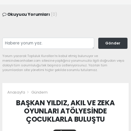
Okuyucu Yorumları
(0)
Gönder
Yorum yazarak Topluluk Kuralları’nı kabul etmiş bulunuyor ve
mersindesonhaber.com sitesine yaptığınız yorumunuzla ilgili doğrudan veya
dolaylı tüm sorumluluğu tek başınıza üstleniyorsunuz. Yazılan tüm
yorumlardan site yönetimi hiçbir şekilde sorumlu tutulamaz.
Anasayfa
Gündem
BAŞKAN YILDIZ, AKIL VE ZEKA
OYUNLARI ATÖLYESİNDE
ÇOCUKLARLA BULUŞTU