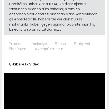
Demirören Haber Ajansı (DHA) ve diğer ajanslar
tarafından eklenen tüm haberler, sitemizin
editörlerinin müdahalesi olmadan ajans kanallarından
çekilmektedir. Bu haberlerde yer alan hukuki
muhataplar haberi geçen ajanslar olup sitemizin hiç
bir editörü sorumlu tutulamaz...
#mersin
#belediye
#genç
#girişimci
#iş dünyası
#kampüs mersin
Habere Ek Video