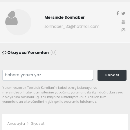
Mersinde Sonhaber
sonhaber_33@hotmail.com
Okuyucu Yorumları
(0)
Gönder
Yorum yazarak Topluluk Kuralları’nı kabul etmiş bulunuyor ve
mersindesonhaber.com sitesine yaptığınız yorumunuzla ilgili doğrudan veya
dolaylı tüm sorumluluğu tek başınıza üstleniyorsunuz. Yazılan tüm
yorumlardan site yönetimi hiçbir şekilde sorumlu tutulamaz.
Anasayfa
Siyaset