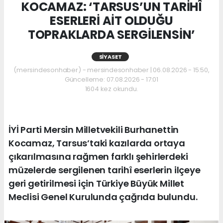
KOCAMAZ: ‘TARSUS’UN TARİHÎ
ESERLERİ AİT OLDUĞU
TOPRAKLARDA SERGİLENSİN’
SIYASET
(mersindesonhaber) - mersindesonhaber | 06.08.2026 - 15:50,
Güncelleme: 07.08.2026 - 17:01
1604 kez okundu.
İYİ Parti Mersin Milletvekili Burhanettin
Kocamaz, Tarsus’taki kazılarda ortaya
çıkarılmasına rağmen farklı şehirlerdeki
müzelerde sergilenen tarihî eserlerin ilçeye
geri getirilmesi için Türkiye Büyük Millet
Meclisi Genel Kurulunda çağrıda bulundu.