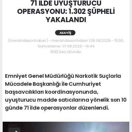
71 İLDE UYUŞTURUCU
OPERASYONU: 1.302 ŞÜPHELİ
YAKALANDI
ASAYIŞ
(mersindesonhaber) - mersindesonhaber | 06.08.2026 - 15:00,
Güncelleme: 07.08.2026 - 16:49
1692 kez okundu.
Emniyet Genel Müdürlüğü Narkotik Suçlarla
Mücadele Başkanlığı ile Cumhuriyet
başsavcılıkları koordinasyonunda,
uyuşturucu madde satıcılarına yönelik son 10
günde 71 ilde operasyonlar düzenlendi.