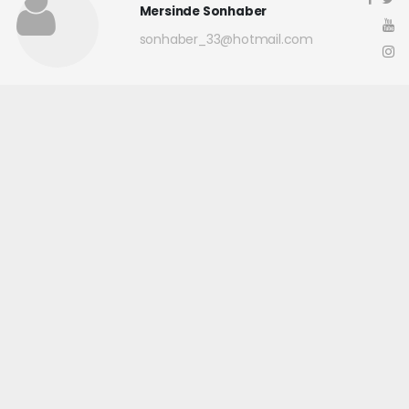
Mersinde Sonhaber
sonhaber_33@hotmail.com
Okuyucu Yorumları
(0)
Gönder
Yorum yazarak Topluluk Kuralları’nı kabul etmiş bulunuyor ve
mersindesonhaber.com sitesine yaptığınız yorumunuzla ilgili doğrudan veya
dolaylı tüm sorumluluğu tek başınıza üstleniyorsunuz. Yazılan tüm
yorumlardan site yönetimi hiçbir şekilde sorumlu tutulamaz.
haber paketi
haber scripti
haber yazılımı
Tüm hakları saklı tutulmaktadır.Copyright 2026©