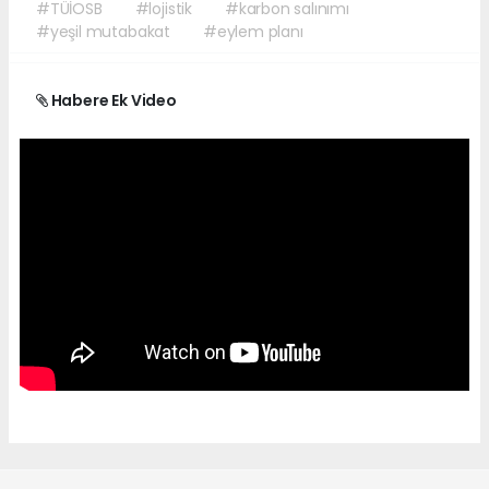
#TÜİOSB
#lojistik
#karbon salınımı
#yeşil mutabakat
#eylem planı
Habere Ek Video