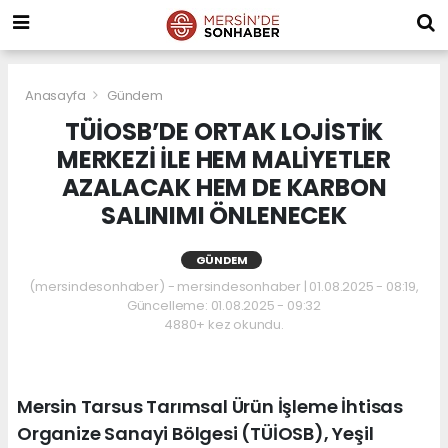
Anasayfa
Gündem
TÜİOSB’DE ORTAK LOJİSTİK
MERKEZİ İLE HEM MALİYETLER
AZALACAK HEM DE KARBON
SALINIMI ÖNLENECEK
GÜNDEM
(mersindesonhaber) - mersindesonhaber | 01.08.2025 - 08:19,
Güncelleme: 01.08.2025 - 09:32
4880+ kez okundu.
Mersin Tarsus Tarımsal Ürün İşleme İhtisas
Organize Sanayi Bölgesi (TÜİOSB), Yeşil