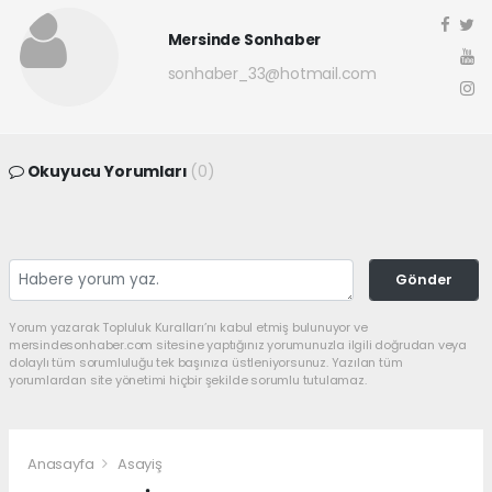
Mersinde Sonhaber
sonhaber_33@hotmail.com
Okuyucu Yorumları
(0)
Gönder
Yorum yazarak Topluluk Kuralları’nı kabul etmiş bulunuyor ve
mersindesonhaber.com sitesine yaptığınız yorumunuzla ilgili doğrudan veya
dolaylı tüm sorumluluğu tek başınıza üstleniyorsunuz. Yazılan tüm
yorumlardan site yönetimi hiçbir şekilde sorumlu tutulamaz.
Anasayfa
Asayiş