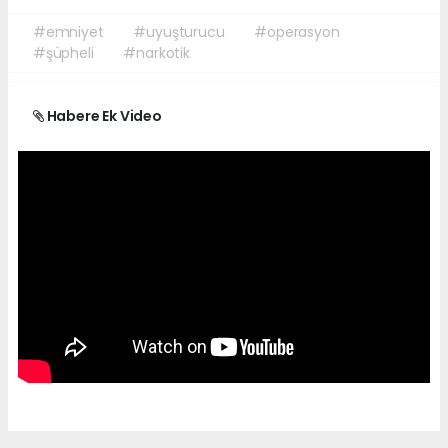
#emniyet
#uyuşturucu
#operasyon
#şüpheli
#narkotik
Habere Ek Video